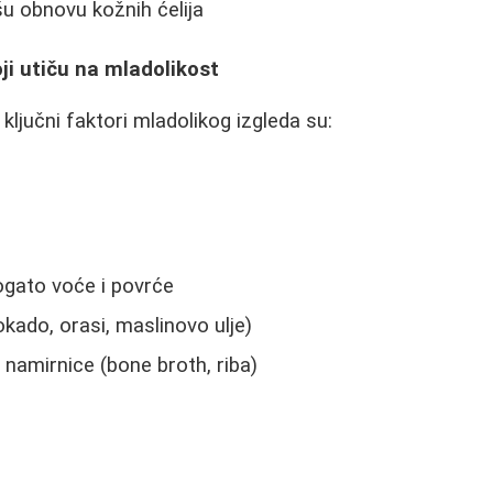
šu obnovu kožnih ćelija
oji utiču na mladolikost
ključni faktori mladolikog izgleda su:
ogato voće i povrće
kado, orasi, maslinovo ulje)
namirnice (bone broth, riba)