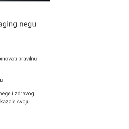
-aging negu
inovati pravilnu
gu
 nege i zdravog
okazale svoju