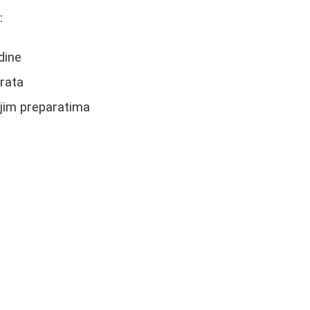
:
dine
arata
jim preparatima