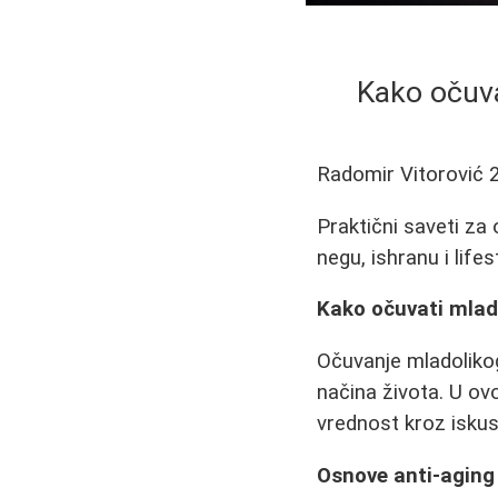
Kako očuvat
Radomir Vitorović
Praktični saveti za
negu, ishranu i life
Kako očuvati mlado
Očuvanje mladolikog
načina života. U ov
vrednost kroz iskus
Osnove anti-aging 