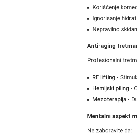
Korišćenje komedo
Ignorisanje hidrat
Nepravilno skida
Anti-aging tretman
Profesionalni tretm
RF lifting
- Stimul
Hemijski piling
- 
Mezoterapija
- D
Mentalni aspekt m
Ne zaboravite da: