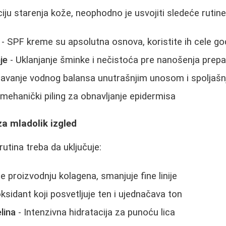
ju starenja kože, neophodno je usvojiti sledeće rutine
- SPF kreme su apsolutna osnova, koristite ih cele go
je
- Uklanjanje šminke i nečistoća pre nanošenja prep
avanje vodnog balansa unutrašnjim unosom i spoljašn
 mehanički piling za obnavljanje epidermisa
za mladolik izgled
rutina treba da uključuje:
e proizvodnju kolagena, smanjuje fine linije
ksidant koji posvetljuje ten i ujednačava ton
lina
- Intenzivna hidratacija za punoću lica