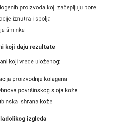
genih proizvoda koji začepljuju pore
acije iznutra i spolja
nje šminke
i koji daju rezultate
ani koji vrede uloženog:
acija proizvodnje kolagena
Obnova površinskog sloja kože
ubinska ishrana kože
ladolikog izgleda