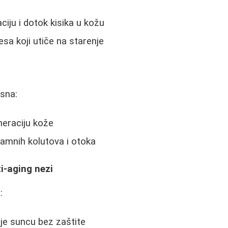
ciju i dotok kisika u kožu
esa koji utiče na starenje
 sna:
eraciju kože
amnih kolutova i otoka
i-aging nezi
:
je suncu bez zaštite