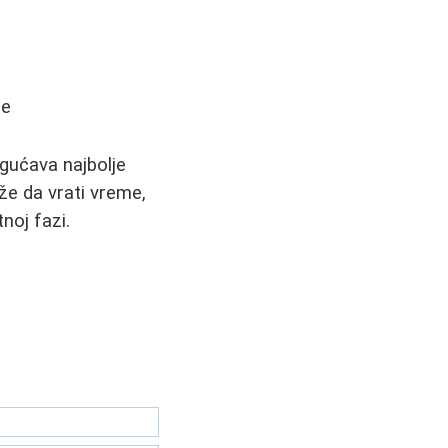
je
ogućava najbolje
že da vrati vreme,
noj fazi.