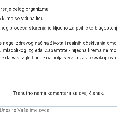
arenje celog organizma
 klima se vidi na licu
dnog procesa starenja je ključno za psihičko blagostan
e nege, zdravog načina života i realnih očekivanja om
u mladolikog izgleda. Zapamtite - nijedna krema ne mo
 da vaš izgled bude najbolja verzija vas u svakoj život
Trenutno nema komentara za ovaj članak.