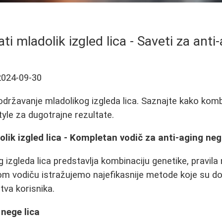
i mladolik izgled lica - Saveti za anti
2024-09-30
 održavanje mladolikog izgleda lica. Saznajte kako komb
style za dugotrajne rezultate.
lik izgled lica - Kompletan vodič za anti-aging ne
 izgleda lica predstavlja kombinaciju genetike, pravila
om vodiču istražujemo najefikasnije metode koje su d
tva korisnika.
nege lica