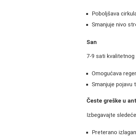
Poboljšava cirkula
Smanjuje nivo str
San
7-9 sati kvalitetnog
Omogućava regen
Smanjuje pojavu t
Česte greške u ant
Izbegavajte sledeće
Preterano izlagan