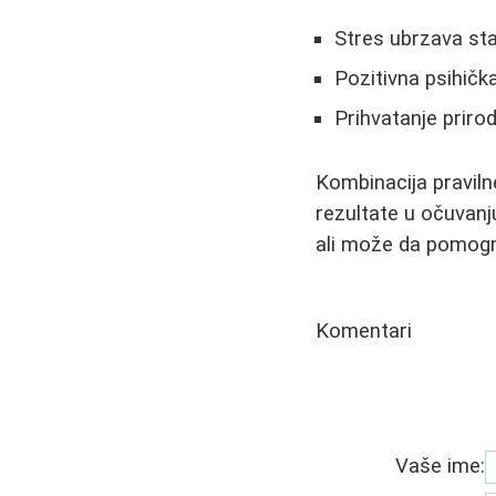
Stres ubrzava st
Pozitivna psihička
Prihvatanje priro
Kombinacija praviln
rezultate u očuvanj
ali može da pomogne
Komentari
Vaše ime: