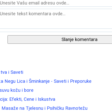
Slanje komentara
tva i Saveti
za Negu Lica i Šminkanje - Saveti i Preporuke
suvu kožu i bore
ija: Efekti, Cene i Iskustva
j Masaže na Tjelesnu i Psihičku Ravnotežu