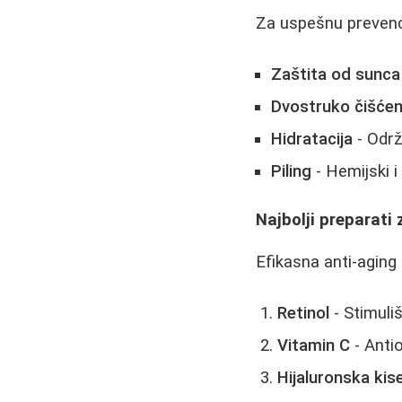
Za uspešnu prevenci
Zaštita od sunca
Dvostruko čišćen
Hidratacija
- Održ
Piling
- Hemijski i
Najbolji preparati 
Efikasna anti-aging 
Retinol
- Stimuliš
Vitamin C
- Antio
Hijaluronska kise