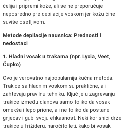
ćelija i pripremi kože, ali se ne preporučuje
neposredno pre depilacije voskom jer kožu čine
suviše osetljivom.
Metode depilacije nausnica: Prednosti i
nedostaci
1. Hladni vosak u trakama (npr. Lycia, Veet,
Čupko)
Ovo je verovatno najpopularnija kućna metoda.
Trakice sa hladnim voskom su praktične, ali
zahtevaju pravilnu tehniku. Ključ je u zagrevanju
trakice između dlanova samo toliko da vosak
omekša i lepo prione, ali ne toliko da postane
gnjecav i gubi svoju efikasnost. Neki korisnici drže
trakice u frižideru, naročito leti, kako bi vosak