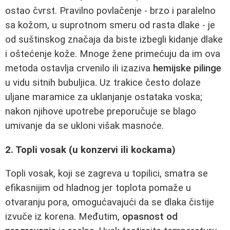
ostao čvrst. Pravilno povlačenje - brzo i paralelno
sa kožom, u suprotnom smeru od rasta dlake - je
od suštinskog značaja da biste izbegli kidanje dlake
i oštećenje kože. Mnoge žene primećuju da im ova
metoda ostavlja crvenilo ili izaziva
hemijske pilinge
u vidu sitnih bubuljica. Uz trakice često dolaze
uljane maramice za uklanjanje ostataka voska;
nakon njihove upotrebe preporučuje se blago
umivanje da se ukloni višak masnoće.
2. Topli vosak (u konzervi ili kockama)
Topli vosak, koji se zagreva u topilici, smatra se
efikasnijim od hladnog jer toplota pomaže u
otvaranju pora, omogućavajući da se dlaka čistije
izvuče iz korena. Međutim,
opasnost od