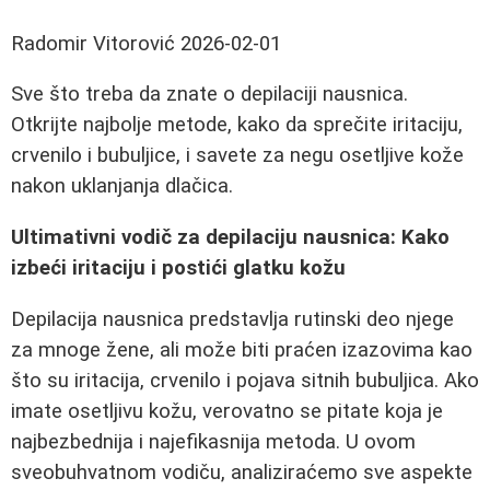
Radomir Vitorović
2026-02-01
Sve što treba da znate o depilaciji nausnica.
Otkrijte najbolje metode, kako da sprečite iritaciju,
crvenilo i bubuljice, i savete za negu osetljive kože
nakon uklanjanja dlačica.
Ultimativni vodič za depilaciju nausnica: Kako
izbeći iritaciju i postići glatku kožu
Depilacija nausnica predstavlja rutinski deo njege
za mnoge žene, ali može biti praćen izazovima kao
što su iritacija, crvenilo i pojava sitnih bubuljica. Ako
imate osetljivu kožu, verovatno se pitate koja je
najbezbednija i najefikasnija metoda. U ovom
sveobuhvatnom vodiču, analiziraćemo sve aspekte