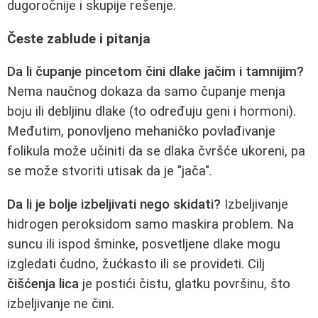
dugoročnije i skupije rešenje.
Česte zablude i pitanja
Da li čupanje pincetom čini dlake jačim i tamnijim?
Nema naučnog dokaza da samo čupanje menja
boju ili debljinu dlake (to određuju geni i hormoni).
Međutim, ponovljeno mehaničko povlađivanje
folikula može učiniti da se dlaka čvršće ukoreni, pa
se može stvoriti utisak da je "jača".
Da li je bolje izbeljivati nego skidati?
Izbeljivanje
hidrogen peroksidom samo maskira problem. Na
suncu ili ispod šminke, posvetljene dlake mogu
izgledati čudno, žućkasto ili se provideti. Cilj
čišćenja lica
je postići čistu, glatku površinu, što
izbeljivanje ne čini.