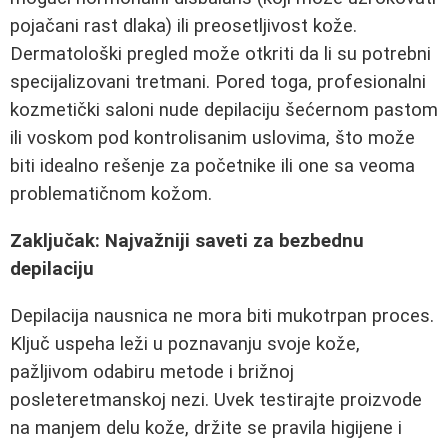
pojačani rast dlaka) ili preosetljivost kože.
Dermatološki pregled može otkriti da li su potrebni
specijalizovani tretmani. Pored toga, profesionalni
kozmetički saloni nude depilaciju šećernom pastom
ili voskom pod kontrolisanim uslovima, što može
biti idealno rešenje za početnike ili one sa veoma
problematičnom kožom.
Zaključak: Najvažniji saveti za bezbednu
depilaciju
Depilacija nausnica ne mora biti mukotrpan proces.
Ključ uspeha leži u poznavanju svoje kože,
pažljivom odabiru metode i brižnoj
posleteretmanskoj nezi. Uvek testirajte proizvode
na manjem delu kože, držite se pravila higijene i