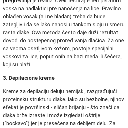
pregrevanja
je realna. Uvek testirajte temperaturu
voska na nadlaktici pre nanošenja na lice. Pravilno
ohlađen vosak (ali ne hladan) treba da bude
zategljiv i da se lako nanosi u tankom sloju u smeru
rasta dlake. Ova metoda često daje duži rezultat i
dovodi do postepenog proređivanja dlačica. Za one
sa veoma osetljivom kožom, postoje specijalni
voskovi za lice, poput onih na bazi meda ili šećera,
koji su blaži.
3. Depilacione kreme
Kreme za depilaciju deluju hemijski, razgrađujući
proteinsku strukturu dlake. Iako su bezbolne, njihov
efekat je površinski - sličan brijanju - što znači da
dlaka brže izraste i može izgledati oštrije
("bockavo") jer je presečena na debljem delu. Za