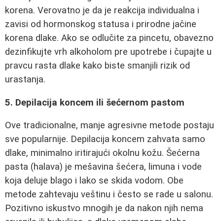
korena. Verovatno je da je reakcija individualna i
zavisi od hormonskog statusa i prirodne jačine
korena dlake. Ako se odlučite za pincetu, obavezno
dezinfikujte vrh alkoholom pre upotrebe i čupajte u
pravcu rasta dlake kako biste smanjili rizik od
urastanja.
5. Depilacija koncem ili šećernom pastom
Ove tradicionalne, manje agresivne metode postaju
sve popularnije. Depilacija koncem zahvata samo
dlake, minimalno iritirajući okolnu kožu. Šećerna
pasta (halava) je mešavina šećera, limuna i vode
koja deluje blago i lako se skida vodom. Obe
metode zahtevaju veštinu i često se rade u salonu.
Pozitivno iskustvo mnogih je da nakon njih nema