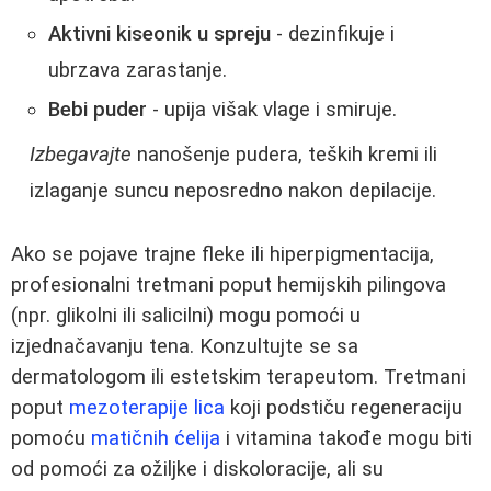
Aktivni kiseonik u spreju
- dezinfikuje i
ubrzava zarastanje.
Bebi puder
- upija višak vlage i smiruje.
Izbegavajte
nanošenje pudera, teških kremi ili
izlaganje suncu neposredno nakon depilacije.
Ako se pojave trajne fleke ili hiperpigmentacija,
profesionalni tretmani poput hemijskih pilingova
(npr. glikolni ili salicilni) mogu pomoći u
izjednačavanju tena. Konzultujte se sa
dermatologom ili estetskim terapeutom. Tretmani
poput
mezoterapije lica
koji podstiču regeneraciju
pomoću
matičnih ćelija
i vitamina takođe mogu biti
od pomoći za ožiljke i diskoloracije, ali su