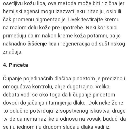
osetljivu kožu lica, ova metoda može biti rizična jer
hemijski agensi mogu izazvati jaku iritaciju, osip ili
čak promenu pigmentacije. Uvek testirajte kremu
na malom delu kože pre upotrebe. Neki korisnici
primećuju da im nakon kreme koža potamni, pa je
naknadno
čišćenje lica
i regeneracija od suštinskog
značaja.
4. Pinceta
Čupanje pojedinačnih dlačica pincetom je precizno i
omogućava kontrolu, ali je dugotrajno. Velika
debata vodi se oko toga da li čupanje pincetom
dovodi do jačanja i tamnjenja dlake. Dok neke žene
to odlučno potvrđuju iz sopstvenog iskustva, druge
tvrde da nema razlike u odnosu na vosak, budući da
se i u jednom i u drugom slučaju dlaka vadi iz