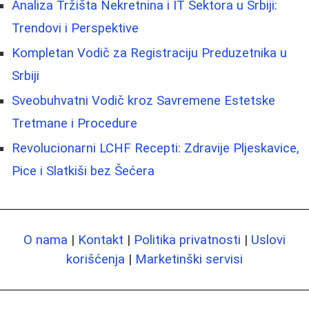
Analiza Tržišta Nekretnina i IT Sektora u Srbiji:
Trendovi i Perspektive
Kompletan Vodič za Registraciju Preduzetnika u
Srbiji
Sveobuhvatni Vodič kroz Savremene Estetske
Tretmane i Procedure
Revolucionarni LCHF Recepti: Zdravije Pljeskavice,
Pice i Slatkiši bez Šećera
O nama
|
Kontakt
|
Politika privatnosti
|
Uslovi
korišćenja
|
Marketinški servisi