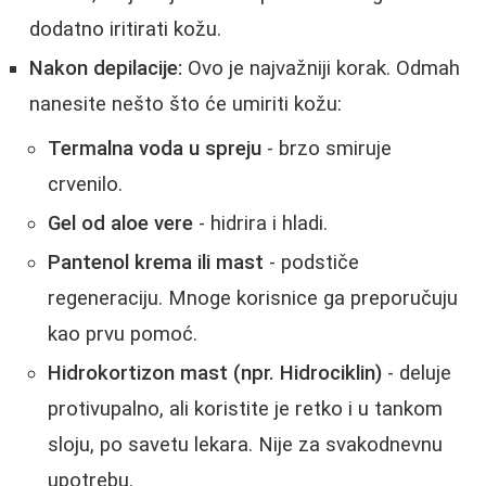
dodatno iritirati kožu.
Nakon depilacije:
Ovo je najvažniji korak. Odmah
nanesite nešto što će umiriti kožu:
Termalna voda u spreju
- brzo smiruje
crvenilo.
Gel od aloe vere
- hidrira i hladi.
Pantenol krema ili mast
- podstiče
regeneraciju. Mnoge korisnice ga preporučuju
kao prvu pomoć.
Hidrokortizon mast (npr. Hidrociklin)
- deluje
protivupalno, ali koristite je retko i u tankom
sloju, po savetu lekara. Nije za svakodnevnu
upotrebu.