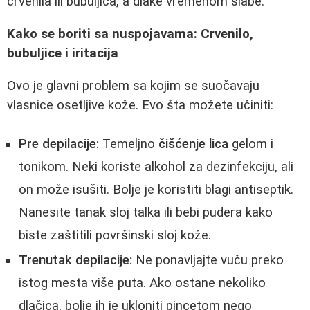
crvenila ili bubuljica, a dlake vremenom slabe.
Kako se boriti sa nuspojavama: Crvenilo,
bubuljice i iritacija
Ovo je glavni problem sa kojim se suočavaju
vlasnice osetljive kože. Evo šta možete učiniti:
Pre depilacije:
Temeljno
čišćenje lica
gelom i
tonikom. Neki koriste alkohol za dezinfekciju, ali
on može isušiti. Bolje je koristiti blagi antiseptik.
Nanesite tanak sloj talka ili bebi pudera kako
biste zaštitili površinski sloj kože.
Trenutak depilacije:
Ne ponavljajte vuču preko
istog mesta više puta. Ako ostane nekoliko
dlačica, bolje ih je ukloniti pincetom nego