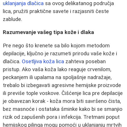
uklanjanja dlačica
sa ovog delikatanog područja
lica, pružiti praktične savete i razjasniti česte
zablude.
Razumevanje vašeg tipa kože i dlaka
Pre nego što krenete sa bilo kojom metodom
depilacije, ključno je razumeti prirodu vaše kože i
dlačica.
Osetljiva koža lica
zahteva poseban
pristup. Ako vaša koža lako reaguje crvenilom,
peckanjem ili upalama na spoljašnje nadražaje,
trebalo bi izbegavati agresivne hemijske proizvode
ili previše tople voskove. Čišćenje lica pre depilacije
je obavezan korak - koža mora biti savršeno čista,
bez masnoće i ostataka šminke kako bi se smanjio
rizik od zapušenih pora i infekcija. Tretmani poput
hemijskog pilinga mogu pomoći u uklanjanju mrtvih