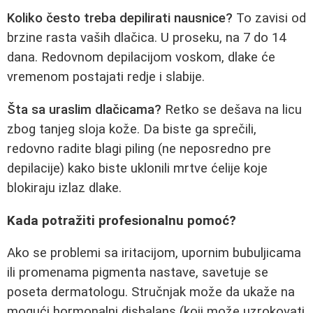
Koliko često treba depilirati nausnice?
To zavisi od
brzine rasta vaših dlačica. U proseku, na 7 do 14
dana. Redovnom depilacijom voskom, dlake će
vremenom postajati redje i slabije.
Šta sa uraslim dlačicama?
Retko se dešava na licu
zbog tanjeg sloja kože. Da biste ga sprečili,
redovno radite blagi piling (ne neposredno pre
depilacije) kako biste uklonili mrtve ćelije koje
blokiraju izlaz dlake.
Kada potražiti profesionalnu pomoć?
Ako se problemi sa iritacijom, upornim bubuljicama
ili promenama pigmenta nastave, savetuje se
poseta dermatologu. Stručnjak može da ukaže na
mogući hormonalni disbalans (koji može uzrokovati