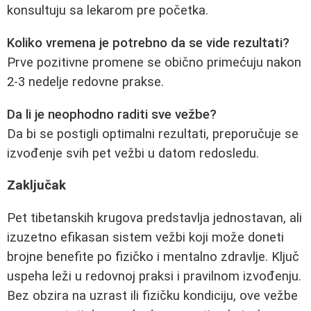
konsultuju sa lekarom pre početka.
Koliko vremena je potrebno da se vide rezultati?
Prve pozitivne promene se obično primećuju nakon
2-3 nedelje redovne prakse.
Da li je neophodno raditi sve vežbe?
Da bi se postigli optimalni rezultati, preporučuje se
izvođenje svih pet vežbi u datom redosledu.
Zaključak
Pet tibetanskih krugova predstavlja jednostavan, ali
izuzetno efikasan sistem vežbi koji može doneti
brojne benefite po fizičko i mentalno zdravlje. Ključ
uspeha leži u redovnoj praksi i pravilnom izvođenju.
Bez obzira na uzrast ili fizičku kondiciju, ove vežbe