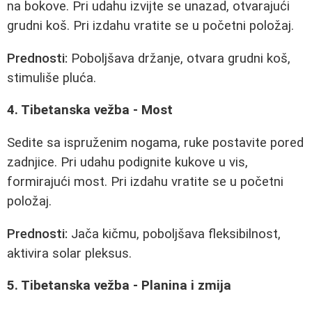
na bokove. Pri udahu izvijte se unazad, otvarajući
grudni koš. Pri izdahu vratite se u početni položaj.
Prednosti:
Poboljšava držanje, otvara grudni koš,
stimuliše pluća.
4. Tibetanska vežba - Most
Sedite sa ispruženim nogama, ruke postavite pored
zadnjice. Pri udahu podignite kukove u vis,
formirajući most. Pri izdahu vratite se u početni
položaj.
Prednosti:
Jača kičmu, poboljšava fleksibilnost,
aktivira solar pleksus.
5. Tibetanska vežba - Planina i zmija