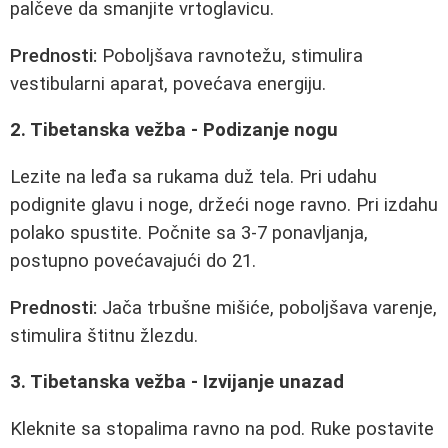
palčeve da smanjite vrtoglavicu.
Prednosti:
Poboljšava ravnotežu, stimulira
vestibularni aparat, povećava energiju.
2. Tibetanska vežba - Podizanje nogu
Lezite na leđa sa rukama duž tela. Pri udahu
podignite glavu i noge, držeći noge ravno. Pri izdahu
polako spustite. Počnite sa 3-7 ponavljanja,
postupno povećavajući do 21.
Prednosti:
Jača trbušne mišiće, poboljšava varenje,
stimulira štitnu žlezdu.
3. Tibetanska vežba - Izvijanje unazad
Kleknite sa stopalima ravno na pod. Ruke postavite