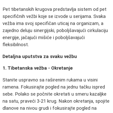
Pet tibetanskih krugova predstavlja sistem od pet
specifičnih vežbi koje se izvode u serijama. Svaka
vežba ima svoj specifičan uticaj na organizam, a
zajedno deluju sinergijski, poboljšavajući cirkulaciju
energije, jačajući mišiće i poboljšavajući
fleksibilnost.
Detaljna uputstva za svaku vežbu
1. Tibetanska vežba - Okretanje
Stanite uspravno sa raširenim rukama u visini
ramena. Fokusirajte pogled na jednu tačku ispred
sebe. Polako se počnite okretati u smeru kazaljke
na satu, praveći 3-21 krug. Nakon okretanja, spojite
dlanove na nivou grudi i fokusirajte pogled na