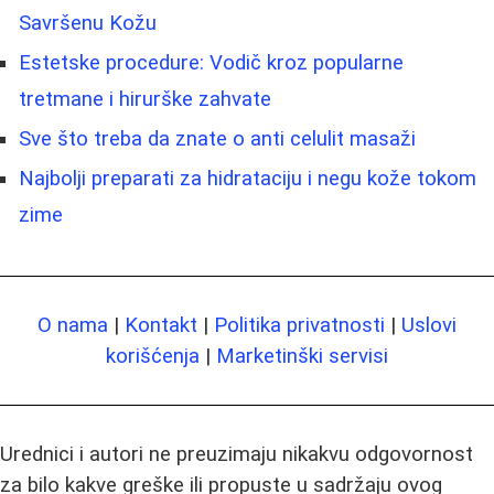
Savršenu Kožu
Estetske procedure: Vodič kroz popularne
tretmane i hirurške zahvate
Sve što treba da znate o anti celulit masaži
Najbolji preparati za hidrataciju i negu kože tokom
zime
O nama
|
Kontakt
|
Politika privatnosti
|
Uslovi
korišćenja
|
Marketinški servisi
Urednici i autori ne preuzimaju nikakvu odgovornost
za bilo kakve greške ili propuste u sadržaju ovog