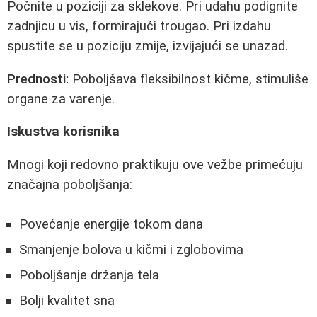
Počnite u poziciji za sklekove. Pri udahu podignite
zadnjicu u vis, formirajući trougao. Pri izdahu
spustite se u poziciju zmije, izvijajući se unazad.
Prednosti:
Poboljšava fleksibilnost kičme, stimuliše
organe za varenje.
Iskustva korisnika
Mnogi koji redovno praktikuju ove vežbe primećuju
značajna poboljšanja:
Povećanje energije tokom dana
Smanjenje bolova u kičmi i zglobovima
Poboljšanje držanja tela
Bolji kvalitet sna