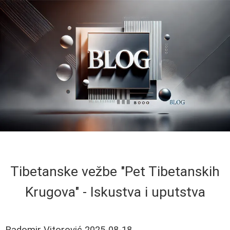
Tibetanske vežbe "Pet Tibetanskih
Krugova" - Iskustva i uputstva
Radomir Vitorović
2025-08-18