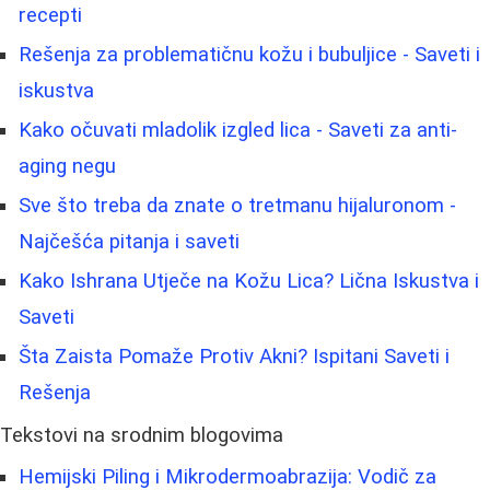
recepti
Rešenja za problematičnu kožu i bubuljice - Saveti i
iskustva
Kako očuvati mladolik izgled lica - Saveti za anti-
aging negu
Sve što treba da znate o tretmanu hijaluronom -
Najčešća pitanja i saveti
Kako Ishrana Utječe na Kožu Lica? Lična Iskustva i
Saveti
Šta Zaista Pomaže Protiv Akni? Ispitani Saveti i
Rešenja
Tekstovi na srodnim blogovima
Hemijski Piling i Mikrodermoabrazija: Vodič za