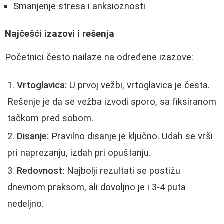
Smanjenje stresa i anksioznosti
Najčešći izazovi i rešenja
Početnici često nailaze na određene izazove:
Vrtoglavica:
U prvoj vežbi, vrtoglavica je česta.
Rešenje je da se vežba izvodi sporo, sa fiksiranom
tačkom pred sobom.
Disanje:
Pravilno disanje je ključno. Udah se vrši
pri naprezanju, izdah pri opuštanju.
Redovnost:
Najbolji rezultati se postižu
dnevnom praksom, ali dovoljno je i 3-4 puta
nedeljno.