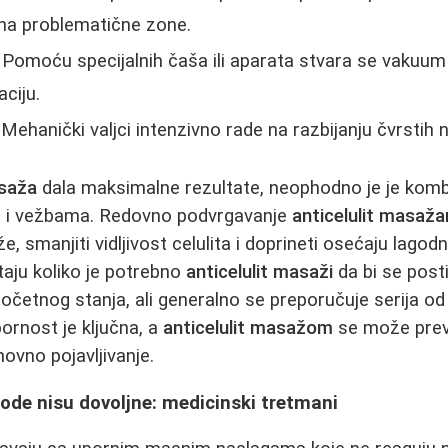
 na problematične zone.
Pomoću specijalnih čaša ili aparata stvara se vakuum 
ciju.
Mehanički valjci intenzivno rade na razbijanju čvrstih
asaža
dala maksimalne rezultate, neophodno je je komb
m i vežbama. Redovno podvrgavanje
anticelulit masaž
e, smanjiti vidljivost celulita i doprineti osećaju lagod
aju koliko je potrebno
anticelulit masaži
da bi se posti
očetnog stanja, ali generalno se preporučuje serija o
Upornost je ključna, a
anticelulit masažom
se može preve
ovno pojavljivanje.
ode nisu dovoljne: medicinski tretmani