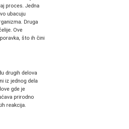
vaj proces. Jedna
ivo ubacuju
organizma. Druga
elije. Ove
poravka, što ih čini
du drugih delova
i iz jednog dela
love gde je
gućava prirodno
ih reakcija.