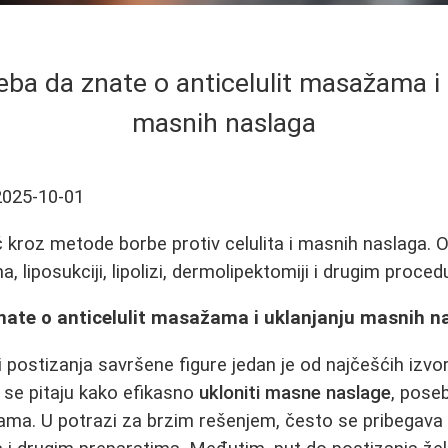
eba da znate o anticelulit masažama i
masnih naslaga
2025-10-01
kroz metode borbe protiv celulita i masnih naslaga. Otk
, liposukciji, lipolizi, dermolipektomiji i drugim proce
znate o anticelulit masažama i uklanjanju masnih n
i postizanja savršene figure jedan je od najčešćih izvor
 se pitaju kako efikasno
ukloniti masne naslage
, pose
žbama. U potrazi za brzim rešenjem, često se pribegava 