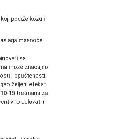
koji podiže kožu i
 naslaga masnoće.
inovati sa
ama
može značajno
nosti i opuštenosti.
gao željeni efekat.
d 10-15 tretmana za
ntivno delovati i