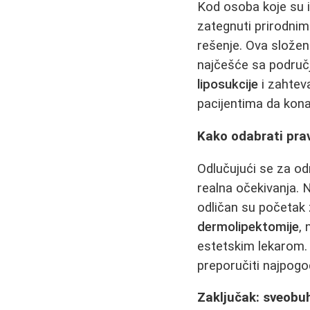
Kod osoba koje su i
zategnuti prirodni
rešenje. Ova slož
najčešće sa područ
liposukcije
i zahteva
pacijentima da kona
Kako odabrati prav
Odlučujući se za odr
realna očekivanja.
odličan su početak
dermolipektomije
,
estetskim lekarom. L
preporučiti najpogod
Zaključak: sveobuh