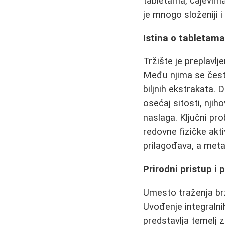
tabletama, čajevima
je mnogo složeniji 
Istina o tabletama
Tržište je preplavlj
Među njima se često
biljnih ekstrakata.
osećaj sitosti, nji
naslaga. Ključni pro
redovne fizičke akti
prilagođava, a meta
Prirodni pristup i
Umesto traženja brz
Uvođenje integralni
predstavlja temelj 