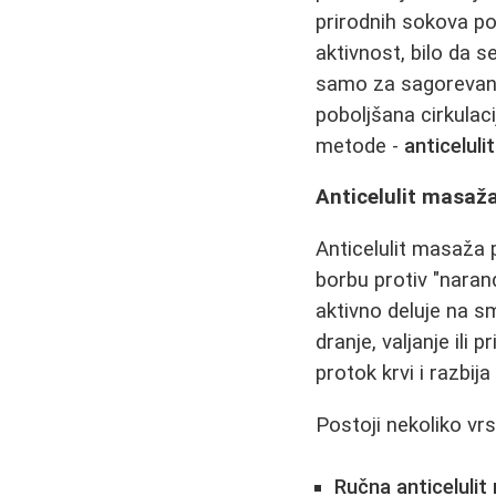
prirodnih sokova po
aktivnost, bilo da se
samo za sagorevanje 
poboljšana cirkulaci
metode -
anticelul
Anticelulit masaž
Anticelulit masaža p
borbu protiv "naran
aktivno deluje na s
dranje, valjanje ili
protok krvi i razbij
Postoji nekoliko vr
Ručna anticelulit