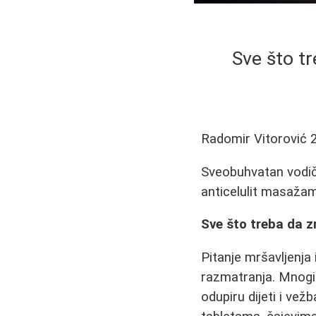
Sve što tr
Radomir Vitorović
Sveobuhvatan vodič 
anticelulit masažama
Sve što treba da 
Pitanje mršavljenja 
razmatranja. Mnogi
odupiru dijeti i ve