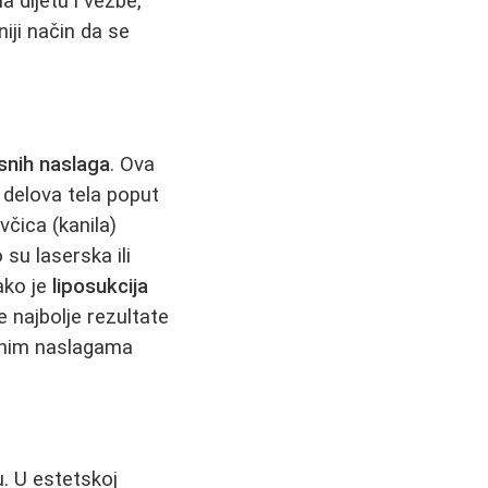
 dijetu i vežbe,
iji način da se
snih naslaga
. Ova
 delova tela poput
čica (kanila)
 su laserska ili
ako je
liposukcija
 najbolje rezultate
vanim naslagama
. U estetskoj