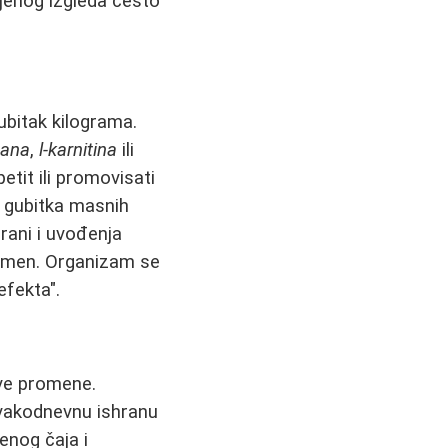
jenog izgleda često
ubitak kilograma.
sana
,
l-karnitina
ili
etit ili promovisati
g gubitka masnih
hrani i uvođenja
vremen. Organizam se
efekta".
ive promene.
 svakodnevnu ishranu
enog čaja i