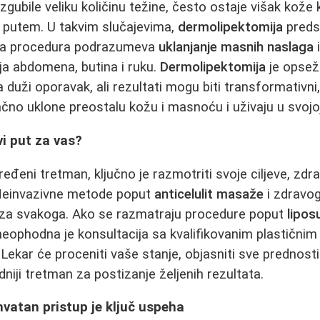
zgubile veliku količinu težine, često ostaje višak kože
m putem. U takvim slučajevima,
dermolipektomija
predst
ena procedura podrazumeva
uklanjanje masnih naslaga
i
ja abdomena, butina i ruku.
Dermolipektomija
je opsežn
 duži oporavak, ali rezultati mogu biti transformativn
čno uklone preostalu kožu i masnoću i uživaju u svojoj 
i put za vas?
eđeni tretman, ključno je razmotriti svoje ciljeve, zdr
 Neinvazivne metode poput
anticelulit masaže
i zdravog
 za svakoga. Ako se razmatraju procedure poput
lipos
 neophodna je konsultacija sa kvalifikovanim plastičnim 
ekar će proceniti vaše stanje, objasniti sve prednosti i
niji tretman za postizanje željenih rezultata.
vatan pristup je ključ uspeha