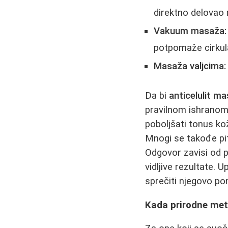
direktno delovao
Vakuum masaža:
potpomaže cirkula
Masaža valjcima:
Da bi
anticelulit m
pravilnom ishrano
poboljšati tonus kož
Mnogi se takođe pit
Odgovor zavisi od p
vidljive rezultate. 
sprečiti njegovo pon
Kada prirodne met