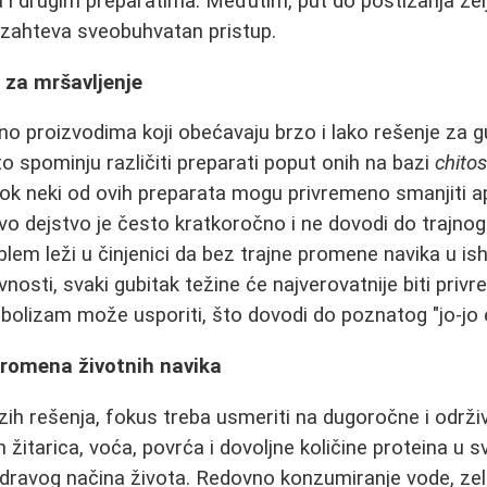
 i drugim preparatima. Međutim, put do postizanja žel
i zahteva sveobuhvatan pristup.
 za mršavljenje
eno proizvodima koji obećavaju brzo i lako rešenje za g
 spominju različiti preparati poput onih na bazi
chito
 Dok neki od ovih preparata mogu privremeno smanjiti ap
hovo dejstvo je često kratkoročno i ne dovodi do trajno
blem leži u činjenici da bez trajne promene navika u is
vnosti, svaki gubitak težine će najverovatnije biti pri
bolizam može usporiti, što dovodi do poznatog "jo-jo 
 promena životnih navika
ih rešenja, fokus treba usmeriti na dugoročne i održ
h žitarica, voća, povrća i dovoljne količine proteina u
zdravog načina života. Redovno konzumiranje vode, zel