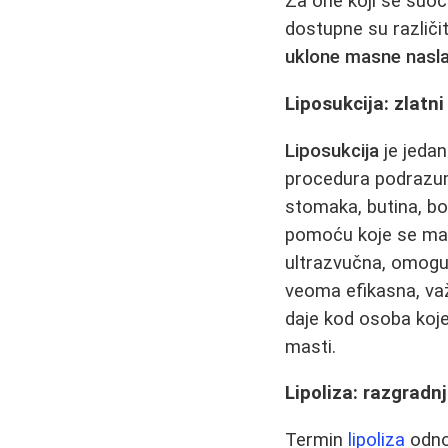
Za one koji se suoč
dostupne su različi
uklone masne nasl
Liposukcija: zlatn
Liposukcija
je jedan
procedura podrazume
stomaka, butina, bo
pomoću koje se ma
ultrazvučna, omoguć
veoma efikasna, važ
daje kod osoba koje
masti.
Lipoliza: razgradn
Termin
lipoliza
odnos