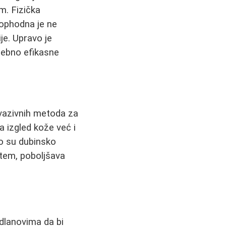
m. Fizička
neophodna je ne
je. Upravo je
osebno efikasne
invazivnih metoda za
 izgled kože već i
to su dubinsko
stem, poboljšava
 dlanovima da bi