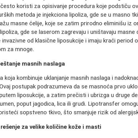
e često koristi za opisivanje procedura koje podstiču o
urških metoda je injekciona lipoliza, gde se u masno tk
ažu masne ćelije, koje se zatim prirodno eliminišu iz 
lipoliza, gde se laserom zagrevaju i uništavaju masne ć
nvazivne od klasične liposukcije i imaju kraći period o
jom za mnoge.
meštanje masnih naslaga
a koja kombinuje uklanjanje masnih naslaga i nadokna
 Ovaj postupak podrazumeva da se masnoća prvo uklon
putem liposukcije, a zatim prečisti i ubrizga u druge de
umen, poput jagodica, lica ili grudi. Lipotransfer omo
oristeći sopstveno tkivo, što smanjuje rizik od alergijsk
rešenje za velike količine kože i masti