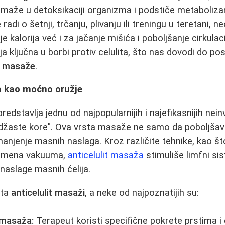
maže u detoksikaciji organizma i podstiče metaboliza
 radi o šetnji, trčanju, plivanju ili treningu u teretani, 
kalorija već i za jačanje mišića i poboljšanje cirkulaci
ja ključna u borbi protiv celulita, što nas dovodi do p
it masaže
.
a kao moćno oružje
redstavlja jednu od najpopularnijih i najefikasnijih ne
džaste kore". Ova vrsta masaže ne samo da poboljšava
manjenje masnih naslaga. Kroz različite tehnike, kao š
 primena vakuuma,
anticelulit masaža
stimuliše limfni si
a naslage masnih ćelija.
sta
anticelulit masaži
, a neke od najpoznatijih su:
 masaža:
Terapeut koristi specifične pokrete prstima i