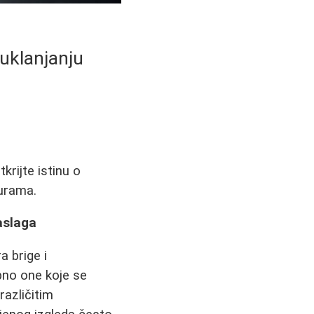
 uklanjanju
rijte istinu o
durama.
aslaga
a brige i
bno one koje se
različitim