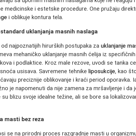
avaju sa upornim masnim naslagama koje ne reaguju na
te medicinske i estetske procedure. One pružaju direktn
age
i oblikuje kontura tela.
i standard uklanjanja masnih naslaga
 od najpoznatijih hirurških postupaka za
uklanjanje ma
va mehaničko uklanjanje masnih ćelija iz specifičnih
kova i podlaktice. Kroz male rezove, uvodi se tanka cev
snoća usisava. Savremene tehnike
liposukcije
, kao što
avaju preciznije oblikovanje i kraći period oporavka. I
no je napomenuti da nije zamena za mršavljenje i da je
 su blizu svoje idealne težine, ali se bore sa lokalizo
ja masti bez reza
i se na prirodni proces razgradnje masti u organizmu