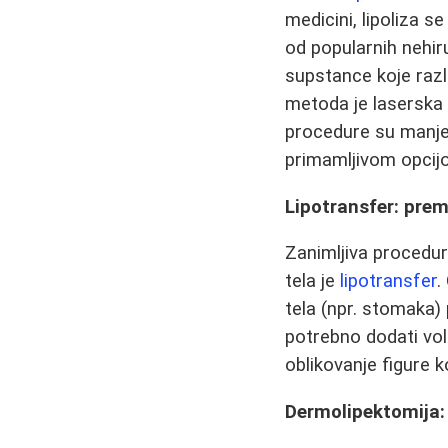
medicini, lipoliza s
od popularnih nehir
supstance koje razl
metoda je laserska 
procedure su manje i
primamljivom opci
Lipotransfer: pre
Zanimljiva procedur
tela je
lipotransfer
.
tela (npr. stomaka) 
potrebno dodati vol
oblikovanje figure k
Dermolipektomija: 