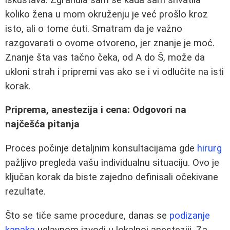
koliko žena u mom okruženju je već prošlo kroz
isto, ali o tome ćuti. Smatram da je važno
razgovarati o ovome otvoreno, jer znanje je moć.
Znanje šta vas tačno čeka, od A do Š, može da
ukloni strah i pripremi vas ako se i vi odlučite na isti
korak.
Priprema, anestezija i cena: Odgovori na
najčešća pitanja
Proces počinje detaljnim konsultacijama gde
hirurg
pažljivo pregleda vašu individualnu situaciju. Ovo je
ključan korak da biste zajedno definisali očekivane
rezultate.
Što se tiče same procedure, danas se
podizanje
kapaka
uglavnom izvodi u lokalnoj anesteziji. Za