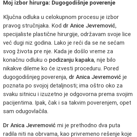
Moj izbor hirurga: Dugogodišnje poverenje
Ključna odluka u celokupnom procesu je izbor
pravog stručnjaka. Kod
dr Anice Jevremović
,
specijaliste plastične hirurgije, održavam svoje lice
već dugi niz godina. Lako je reći da se ne sećam
svog života pre nje. Kada je došlo vreme za
konačnu odluku o
podizanju kapaka
, nije bilo
nikakve dileme ko će izvesti proceduru. Pored
dugogodišnjeg poverenja,
dr Anica Jevremović
je
poznata po svojoj detaljnosti; ima oštro oko za
svaku sitnicu i izuzetno je odgovorna prema svojim
pacijentima. Ipak, čak i sa takvim poverenjem, opet
sam odugovlačila.
Dr Anica Jevremović
mi je prethodno dva puta
radila niti na obrvama, kao privremeno rešenje koje