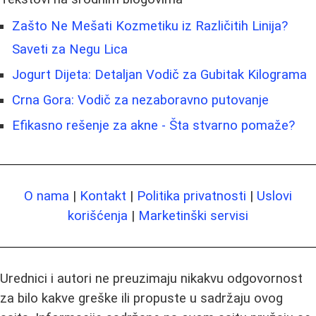
Zašto Ne Mešati Kozmetiku iz Različitih Linija?
Saveti za Negu Lica
Jogurt Dijeta: Detaljan Vodič za Gubitak Kilograma
Crna Gora: Vodič za nezaboravno putovanje
Efikasno rešenje za akne - Šta stvarno pomaže?
O nama
|
Kontakt
|
Politika privatnosti
|
Uslovi
korišćenja
|
Marketinški servisi
Urednici i autori ne preuzimaju nikakvu odgovornost
za bilo kakve greške ili propuste u sadržaju ovog