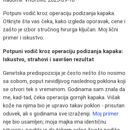
Potpuni vodič kroz operaciju podizanja kapaka.
Otkrijte šta vas čeka, kako izgleda oporavak, cene i
zašto je izbor stručnog hirurga ključan. Moj lični
primer i iskustvo.
Potpuni vodič kroz operaciju podizanja kapaka:
Iskustvo, strahovi i savršen rezultat
Genetska predispozicija je često nešto što nosimo
sa sobom, poput nevidljivog naslednog poklona koji
se otvori tek s vremenom. Godinama sam znala da
me, kad-tad, čeka operacija gornjih kapaka. Višak
kože na njima bio je upravo takav poklon - prisutan
oduvek, ali s godinama sve izraženiji.
Moj primer
nije bio usamljen; moja majka ima identičnu
situaciju, navikla je da tokom celog života podiže