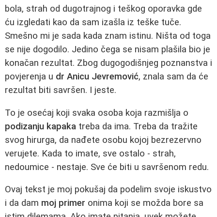
bola, strah od dugotrajnog i teškog oporavka gde
ću izgledati kao da sam izašla iz teške tuče.
Smešno mi je sada kada znam istinu. Ništa od toga
se nije dogodilo. Jedino čega se nisam plašila bio je
konačan rezultat. Zbog dugogodišnjeg poznanstva i
povjerenja u
dr Anicu Jevremović
, znala sam da će
rezultat biti savršen. I jeste.
To je osećaj koji svaka osoba koja razmišlja o
podizanju kapaka
treba da ima. Treba da tražite
svog hirurga, da nađete osobu kojoj bezrezervno
verujete. Kada to imate, sve ostalo - strah,
nedoumice - nestaje. Sve će biti u savršenom redu.
Ovaj tekst je moj pokušaj da podelim svoje iskustvo
i da dam
moj primer
onima koji se možda bore sa
istim dilemama. Ako imate pitanja, uvek možete