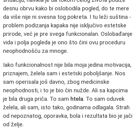
desnu obrvu kako bi oslobodila pogled, do te mere
da više nije ni svesna tog pokreta. I tu leži suština -
problem podizanja kapaka nije isključivo estetske
prirode, već je pre svega funkcionalan. Oslobađanje
vida i polja pogleda je ono što čini ovu proceduru
neophodnošću za mnoge.
Iako funkcionalnost nije bila moja jedina motivacija,
priznajem, želela sam i estetski poboljšanje. Nos
sam operisala još davno, zbog medicinske
neophodnosti, i to je bio čin nužde. Ali sa kapcima
je bila druga priča. To sam
htela
. To sam oduvek
želela, ali sam, isto tako, godinama odlagala. Strah
od nepoznatog, oporavka, bola i rezultata bio je jači
od želje.