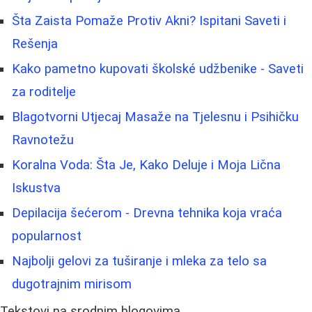
Šta Zaista Pomaže Protiv Akni? Ispitani Saveti i
Rešenja
Kako pametno kupovati školské udžbenike - Saveti
za roditelje
Blagotvorni Utjecaj Masaže na Tjelesnu i Psihičku
Ravnotežu
Koralna Voda: Šta Je, Kako Deluje i Moja Lična
Iskustva
Depilacija šećerom - Drevna tehnika koja vraća
popularnost
Najbolji gelovi za tuširanje i mleka za telo sa
dugotrajnim mirisom
Tekstovi na srodnim blogovima