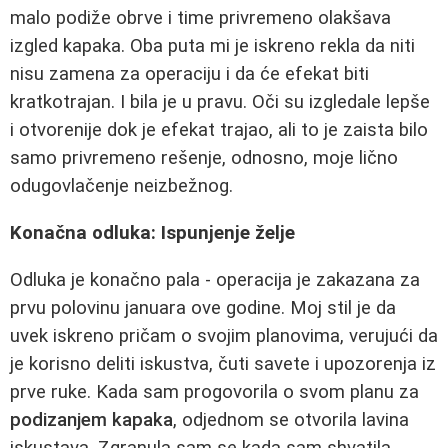
malo podiže obrve i time privremeno olakšava
izgled kapaka. Oba puta mi je iskreno rekla da niti
nisu zamena za operaciju i da će efekat biti
kratkotrajan. I bila je u pravu. Oči su izgledale lepše
i otvorenije dok je efekat trajao, ali to je zaista bilo
samo privremeno rešenje, odnosno, moje lično
odugovlačenje neizbežnog.
Konačna odluka: Ispunjenje želje
Odluka je konačno pala - operacija je zakazana za
prvu polovinu januara ove godine. Moj stil je da
uvek iskreno pričam o svojim planovima, verujući da
je korisno deliti iskustva, čuti savete i upozorenja iz
prve ruke. Kada sam progovorila o svom planu za
podizanjem kapaka
, odjednom se otvorila lavina
iskustava. Zgranula sam se kada sam shvatila