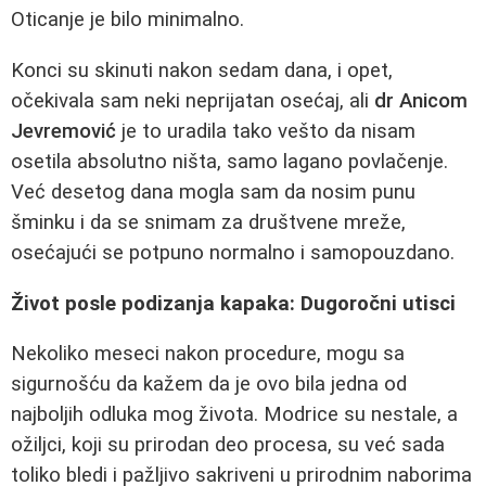
Oticanje je bilo minimalno.
Konci su skinuti nakon sedam dana, i opet,
očekivala sam neki neprijatan osećaj, ali
dr Anicom
Jevremović
je to uradila tako vešto da nisam
osetila absolutno ništa, samo lagano povlačenje.
Već desetog dana mogla sam da nosim punu
šminku i da se snimam za društvene mreže,
osećajući se potpuno normalno i samopouzdano.
Život posle podizanja kapaka: Dugoročni utisci
Nekoliko meseci nakon procedure, mogu sa
sigurnošću da kažem da je ovo bila jedna od
najboljih odluka mog života. Modrice su nestale, a
ožiljci, koji su prirodan deo procesa, su već sada
toliko bledi i pažljivo sakriveni u prirodnim naborima