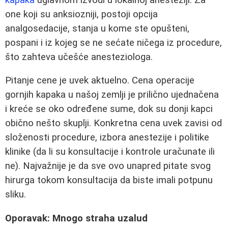
one koji su anksiozniji, postoji opcija
analgosedacije, stanja u kome ste opušteni,
pospani i iz kojeg se ne sećate ničega iz procedure,
što zahteva učešće anesteziologa.
Pitanje cene je uvek aktuelno. Cena operacije
gornjih kapaka u našoj zemlji je prilično ujednačena
i kreće se oko određene sume, dok su donji kapci
obično nešto skuplji. Konkretna cena uvek zavisi od
složenosti procedure, izbora anestezije i politike
klinike (da li su konsultacije i kontrole uračunate ili
ne). Najvažnije je da sve ovo unapred pitate svog
hirurga tokom konsultacija da biste imali potpunu
sliku.
Oporavak: Mnogo straha uzalud