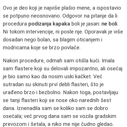
Ovo je deo koji je najviše plašio mene, a ispostavio
se potpuno neosnovano. Odgovor na pitanje da li
procedura
podizanja kapaka
boli je jasan:
ne boli
.
Ni tokom intervencije, ni posle nje. Oporavak je više
dosadan nego bolan, sa blagim oticanjem i
modricama koje se brzo povlače.
Nakon procedure, odmah sam otišla kući. Imala
sam flastere koji su delovali impozantno, ali osećaj
je bio samo kao da nosim uski kačket. Već
sutradan su skinuti prví debli flasteri, što je
urađeno brzo i bezbolno. Nakon toga, postavljaju
se tanji flasteri koji se nose oko narednih šest
dana. Iznenadila sam se koliko sam se dobro
osećala; već prvog dana sam se vozila gradskim
prevozom i šetala, a niko me nije čudno gledao.