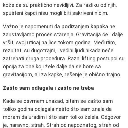
kože da su praktično nevidljivi. Za razliku od njih,
spušteni kapci nisu mogli biti sakriveni ničim.
Važno je napomenuti da
podizanjem kapaka
ne
zaustavljamo proces starenja. Gravitacija će i dalje
vršiti svoj uticaj na lice tokom godina. Međutim,
rezultati su dugotrajni, i većini ljudi nikada neće
zatrebati druga procedura. Razni lifting postupci su
opcija za one koji žele dalje da se bore sa
gravitacijom, ali za kapke, rešenje je obično trajno.
Zašto sam odlagala i zašto ne treba
Kada se osvrnem unazad, pitam se zašto sam
toliko godina odlagala nešto što sam znala da
moram da uradim i što sam toliko želela. Odgovor
je, naravno, strah. Strah od nepoznatog, strah od