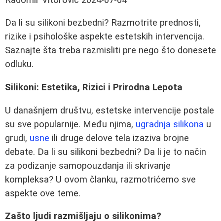
Da li su silikoni bezbedni? Razmotrite prednosti,
rizike i psihološke aspekte estetskih intervencija.
Saznajte šta treba razmisliti pre nego što donesete
odluku.
Silikoni: Estetika, Rizici i Prirodna Lepota
U današnjem društvu, estetske intervencije postale
su sve popularnije. Među njima,
ugradnja silikona
u
grudi,
usne
ili druge delove tela izaziva brojne
debate. Da li su silikoni bezbedni? Da li je to način
za podizanje samopouzdanja ili skrivanje
kompleksa? U ovom članku, razmotrićemo sve
aspekte ove teme.
Zašto ljudi razmišljaju o silikonima?