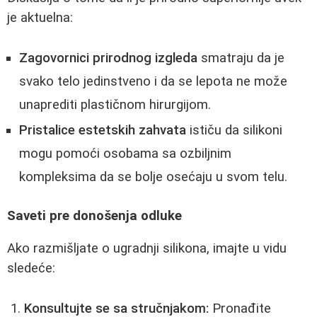
je aktuelna:
Zagovornici prirodnog izgleda
smatraju da je
svako telo jedinstveno i da se lepota ne može
unaprediti plastičnom hirurgijom.
Pristalice estetskih zahvata
ističu da silikoni
mogu pomoći osobama sa ozbiljnim
kompleksima da se bolje osećaju u svom telu.
Saveti pre donošenja odluke
Ako razmišljate o ugradnji silikona, imajte u vidu
sledeće:
Konsultujte se sa stručnjakom:
Pronađite