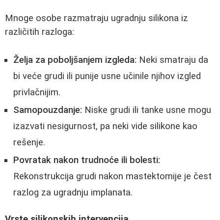
Mnoge osobe razmatraju ugradnju silikona iz
različitih razloga:
Želja za poboljšanjem izgleda:
Neki smatraju da
bi veće grudi ili punije usne učinile njihov izgled
privlačnijim.
Samopouzdanje:
Niske grudi ili tanke usne mogu
izazvati nesigurnost, pa neki vide silikone kao
rešenje.
Povratak nakon trudnoće ili bolesti:
Rekonstrukcija grudi nakon mastektomije je čest
razlog za ugradnju implanata.
Vrste silikonskih intervencija