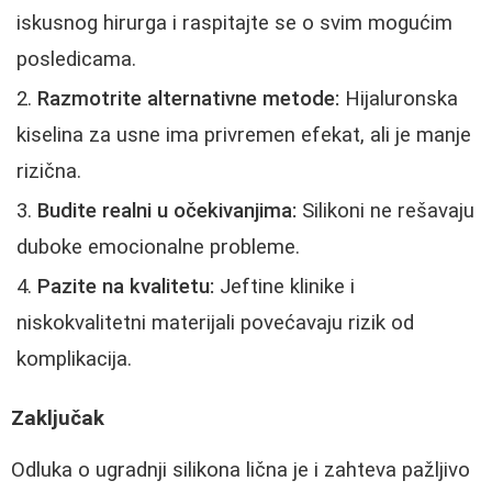
iskusnog hirurga i raspitajte se o svim mogućim
posledicama.
Razmotrite alternativne metode:
Hijaluronska
kiselina za usne ima privremen efekat, ali je manje
rizična.
Budite realni u očekivanjima:
Silikoni ne rešavaju
duboke emocionalne probleme.
Pazite na kvalitetu:
Jeftine klinike i
niskokvalitetni materijali povećavaju rizik od
komplikacija.
Zaključak
Odluka o ugradnji silikona lična je i zahteva pažljivo