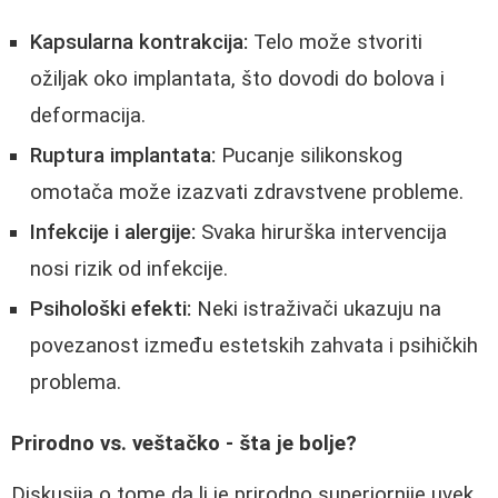
Kapsularna kontrakcija:
Telo može stvoriti
ožiljak oko implantata, što dovodi do bolova i
deformacija.
Ruptura implantata:
Pucanje silikonskog
omotača može izazvati zdravstvene probleme.
Infekcije i alergije:
Svaka hirurška intervencija
nosi rizik od infekcije.
Psihološki efekti:
Neki istraživači ukazuju na
povezanost između estetskih zahvata i psihičkih
problema.
Prirodno vs. veštačko - šta je bolje?
Diskusija o tome da li je prirodno superiornije uvek