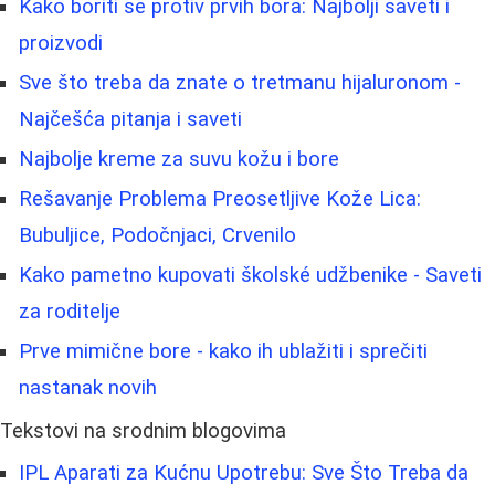
Kako boriti se protiv prvih bora: Najbolji saveti i
proizvodi
Sve što treba da znate o tretmanu hijaluronom -
Najčešća pitanja i saveti
Najbolje kreme za suvu kožu i bore
Rešavanje Problema Preosetljive Kože Lica:
Bubuljice, Podočnjaci, Crvenilo
Kako pametno kupovati školské udžbenike - Saveti
za roditelje
Prve mimične bore - kako ih ublažiti i sprečiti
nastanak novih
Tekstovi na srodnim blogovima
IPL Aparati za Kućnu Upotrebu: Sve Što Treba da