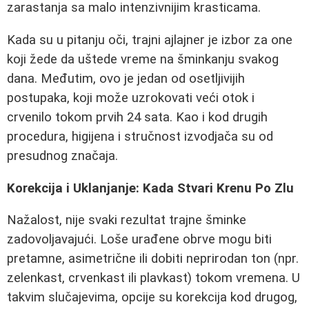
zarastanja sa malo intenzivnijim krasticama.
Kada su u pitanju oči, trajni ajlajner je izbor za one
koji žede da uštede vreme na šminkanju svakog
dana. Međutim, ovo je jedan od osetljivijih
postupaka, koji može uzrokovati veći otok i
crvenilo tokom prvih 24 sata. Kao i kod drugih
procedura, higijena i stručnost izvodjača su od
presudnog značaja.
Korekcija i Uklanjanje: Kada Stvari Krenu Po Zlu
Nažalost, nije svaki rezultat trajne šminke
zadovoljavajući. Loše urađene obrve mogu biti
pretamne, asimetrične ili dobiti neprirodan ton (npr.
zelenkast, crvenkast ili plavkast) tokom vremena. U
takvim slučajevima, opcije su korekcija kod drugog,