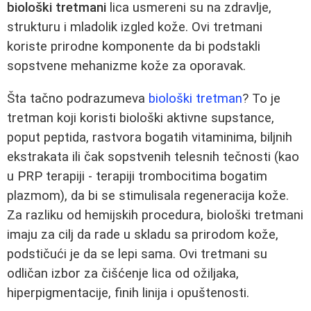
biološki tretmani
lica usmereni su na zdravlje,
strukturu i mladolik izgled kože. Ovi tretmani
koriste prirodne komponente da bi podstakli
sopstvene mehanizme kože za oporavak.
Šta tačno podrazumeva
biološki tretman
? To je
tretman koji koristi biološki aktivne supstance,
poput peptida, rastvora bogatih vitaminima, biljnih
ekstrakata ili čak sopstvenih telesnih tečnosti (kao
u PRP terapiji - terapiji trombocitima bogatim
plazmom), da bi se stimulisala regeneracija kože.
Za razliku od hemijskih procedura, biološki tretmani
imaju za cilj da rade u skladu sa prirodom kože,
podstičući je da se lepi sama. Ovi tretmani su
odličan izbor za čišćenje lica od ožiljaka,
hiperpigmentacije, finih linija i opuštenosti.