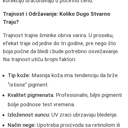
korekciju uračunavaju u početnu cenu.
Trajnost i Održavanje: Koliko Dugo Stvarno
Traju?
Trajnost trajne šminke obrva varira. U proseku,
efekat traje od jedne do tri godine, pre nego što
boja počne da bledi i bude potrebno osvežavanje.
Na trajnost utiču brojni faktori:
Tip kože:
Masnija koža ima tendenciju da brže
"istisne" pigment.
Kvalitet pigmenata:
Profesionalni, biljni pigmenti
bolje podnose test vremena.
Izloženost suncu:
UV zraci ubrzavaju bledenje.
Način nege:
Upotreba proizvoda sa retinolom ili