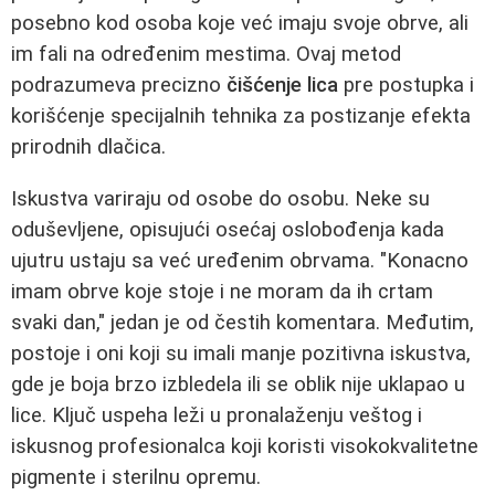
posebno kod osoba koje već imaju svoje obrve, ali
im fali na određenim mestima. Ovaj metod
podrazumeva precizno
čišćenje lica
pre postupka i
korišćenje specijalnih tehnika za postizanje efekta
prirodnih dlačica.
Iskustva variraju od osobe do osobu. Neke su
oduševljene, opisujući osećaj oslobođenja kada
ujutru ustaju sa već uređenim obrvama. "Konacno
imam obrve koje stoje i ne moram da ih crtam
svaki dan," jedan je od čestih komentara. Međutim,
postoje i oni koji su imali manje pozitivna iskustva,
gde je boja brzo izbledela ili se oblik nije uklapao u
lice. Ključ uspeha leži u pronalaženju veštog i
iskusnog profesionalca koji koristi visokokvalitetne
pigmente i sterilnu opremu.