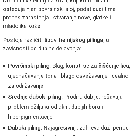
različitih kiselina) na kožu, koji kontrolisano
oštećuje njen površinski sloj, podstičući time
proces zarastanja i stvaranja nove, glatke i
mladolike kože.
Postoje različiti tipovi
hemijskog pilinga
, u
zavisnosti od dubine delovanja:
Površinski piling:
Blag, koristi se za
čišćenje lica
,
ujednačavanje tona i blago osvežavanje. Idealno
za održavanje.
Srednje duboki piling:
Prodiru dublje, rešavaju
problem ožiljaka od akni, dubljih bora i
hiperpigmentacije.
Duboki piling:
Najagresivniji, zahteva duži period