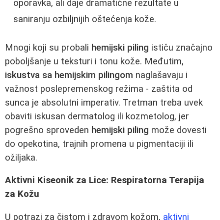
oporavka, ali daje dramatične rezultate u
saniranju ozbiljnijih oštećenja kože.
Mnogi koji su probali
hemijski piling
ističu značajno
poboljšanje u teksturi i tonu kože. Međutim,
iskustva sa hemijskim pilingom
naglašavaju i
važnost poslepremenskog režima - zaštita od
sunca je absolutni imperativ. Tretman treba uvek
obaviti iskusan dermatolog ili kozmetolog, jer
pogrešno sproveden
hemijski piling
može dovesti
do opekotina, trajnih promena u pigmentaciji ili
ožiljaka.
Aktivni Kiseonik za Lice: Respiratorna Terapija
za Kožu
U potrazi za čistom i zdravom kožom,
aktivni