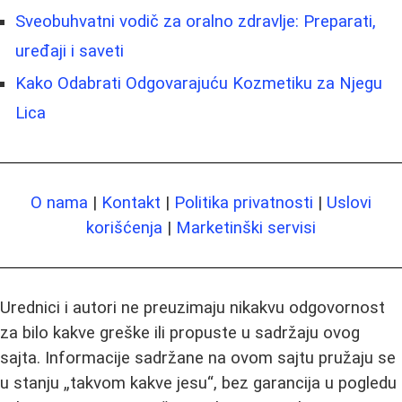
Sveobuhvatni vodič za oralno zdravlje: Preparati,
uređaji i saveti
Kako Odabrati Odgovarajuću Kozmetiku za Njegu
Lica
O nama
|
Kontakt
|
Politika privatnosti
|
Uslovi
korišćenja
|
Marketinški servisi
Urednici i autori ne preuzimaju nikakvu odgovornost
za bilo kakve greške ili propuste u sadržaju ovog
sajta. Informacije sadržane na ovom sajtu pružaju se
u stanju „takvom kakve jesu“, bez garancija u pogledu