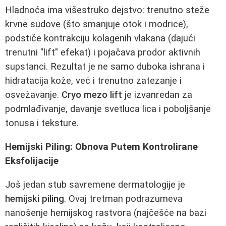
Hladnoća ima višestruko dejstvo: trenutno steže
krvne sudove (što smanjuje otok i modrice),
podstiče kontrakciju kolagenih vlakana (dajući
trenutni "lift" efekat) i pojačava prodor aktivnih
supstanci. Rezultat je ne samo duboka ishrana i
hidratacija kože, već i trenutno zatezanje i
osvežavanje.
Cryo mezo lift
je izvanredan za
podmlađivanje, davanje svetluca lica i poboljšanje
tonusa i teksture.
Hemijski Piling: Obnova Putem Kontrolirane
Eksfolijacije
Još jedan stub savremene dermatologije je
hemijski piling
. Ovaj tretman podrazumeva
nanošenje hemijskog rastvora (najčešće na bazi