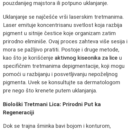
pouzdanijeg majstora ili potpuno uklanjanje.
Uklanjanje se najčešće vrši laserskim tretmanima.
Laser emituje koncentrisanu svetlost koja razbija
pigment u sitnije čestice koje organizam zatim
prirodno eliminiše. Ovaj proces zahteva više sesija i
mora se pažljivo pratiti. Postoje i druge metode,
kao što je korišćenje
aktivnog kiseonika za lice
u
specifičnim tretmanima depigmentacije, koji mogu
pomoći u razbijanju i posvetljivanju nepoželjnog
pigmenta. Uvek se konsultujte sa dermatologom
pre nego što krenete putem uklanjanja.
Biološki Tretmani Lica: Prirodni Put ka
Regeneraciji
Dok se trajna šminka bavi bojom i konturom,