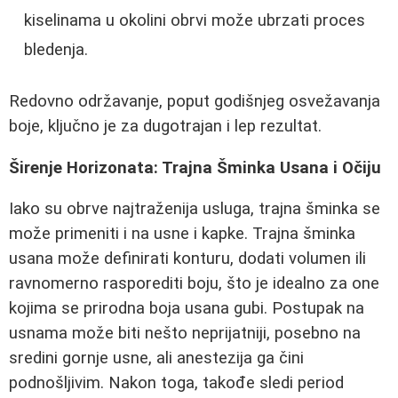
kiselinama u okolini obrvi može ubrzati proces
bledenja.
Redovno održavanje, poput godišnjeg osvežavanja
boje, ključno je za dugotrajan i lep rezultat.
Širenje Horizonata: Trajna Šminka Usana i Očiju
Iako su obrve najtraženija usluga, trajna šminka se
može primeniti i na usne i kapke. Trajna šminka
usana može definirati konturu, dodati volumen ili
ravnomerno rasporediti boju, što je idealno za one
kojima se prirodna boja usana gubi. Postupak na
usnama može biti nešto neprijatniji, posebno na
sredini gornje usne, ali anestezija ga čini
podnošljivim. Nakon toga, takođe sledi period