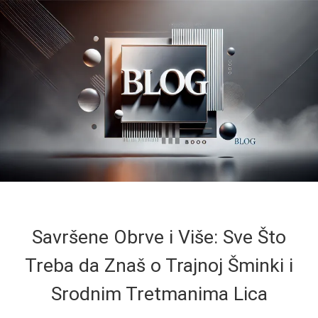
Savršene Obrve i Više: Sve Što
Treba da Znaš o Trajnoj Šminki i
Srodnim Tretmanima Lica