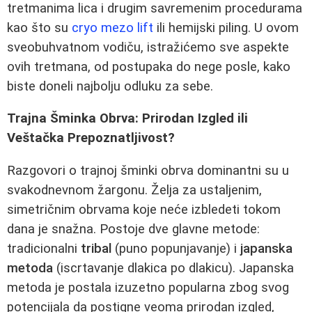
tretmanima lica i drugim savremenim procedurama
kao što su
cryo mezo lift
ili hemijski piling. U ovom
sveobuhvatnom vodiču, istražićemo sve aspekte
ovih tretmana, od postupaka do nege posle, kako
biste doneli najbolju odluku za sebe.
Trajna Šminka Obrva: Prirodan Izgled ili
Veštačka Prepoznatljivost?
Razgovori o trajnoj šminki obrva dominantni su u
svakodnevnom žargonu. Želja za ustaljenim,
simetričnim obrvama koje neće izbledeti tokom
dana je snažna. Postoje dve glavne metode:
tradicionalni
tribal
(puno popunjavanje) i
japanska
metoda
(iscrtavanje dlakica po dlakicu). Japanska
metoda je postala izuzetno popularna zbog svog
potencijala da postigne veoma prirodan izgled,