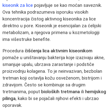
kiseonik za lice
pojavljuje se kao moćan saveznik.
Ova tehnika podrazumeva isporuku visokih
koncentracija čistog aktivnog kiseonika za lice
direktno u pore. Kiseonik je esencijalan za ćelijski
metabolizam, a njegova primena u kozmetologiji
ima višestruke benefite.
Procedura
čišćenja lica aktivnim kiseonikom
pomaže u uništavanju bakterija koje izazivaju akne,
smanjuje upalu, ubrzava zarastanje i podstiče
proizvodnju kolagena. To je neinvazivan, bezbolan
tretman koji ostavlja kožu osveženom, bistrijom i
zdravijom. Često se kombinuje sa drugim
tretmanima, poput
bioloških tretmana
ili
hemijskog
pilinga
, kako bi se pojačali njihovi efekti i ubrzao
oporavak.