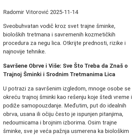
Radomir Vitorović
2025-11-14
Sveobuhvatan vodič kroz svet trajne šminke,
bioloških tretmana i savremenih kozmetičkih
procedura za negu lica. Otkrijte prednosti, rizike i
najnovije tehnike.
Savršene Obrve i Više: Sve Što Treba da Znaš o
Trajnoj Šminki i Srodnim Tretmanima Lica
U potrazi za savršenim izgledom, mnoge osobe se
okreću trajnoj šminki kao rešenju koje štedi vreme i
podiže samopouzdanje. Međutim, put do idealnih
obrva, usana ili očiju često je ispunjen pitanjima,
nedoumicama i brojnim izborima. Osim trajne
šminke, sve je veća pažnja usmerena ka biološkim