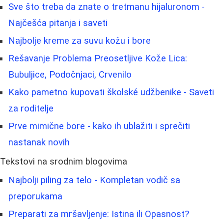
Sve što treba da znate o tretmanu hijaluronom -
Najčešća pitanja i saveti
Najbolje kreme za suvu kožu i bore
Rešavanje Problema Preosetljive Kože Lica:
Bubuljice, Podočnjaci, Crvenilo
Kako pametno kupovati školské udžbenike - Saveti
za roditelje
Prve mimične bore - kako ih ublažiti i sprečiti
nastanak novih
Tekstovi na srodnim blogovima
Najbolji piling za telo - Kompletan vodič sa
preporukama
Preparati za mršavljenje: Istina ili Opasnost?