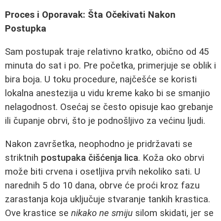
Proces i Oporavak: Šta Očekivati Nakon
Postupka
Sam postupak traje relativno kratko, obično od 45
minuta do sat i po. Pre početka, primerjuje se oblik i
bira boja. U toku procedure, najčešće se koristi
lokalna anestezija u vidu kreme kako bi se smanjio
nelagodnost. Osećaj se često opisuje kao grebanje
ili čupanje obrvi, što je podnošljivo za većinu ljudi.
Nakon završetka, neophodno je pridržavati se
striktnih
postupaka čišćenja lica
. Koža oko obrvi
može biti crvena i osetljiva prvih nekoliko sati. U
narednih 5 do 10 dana, obrve će proći kroz fazu
zarastanja koja uključuje stvaranje tankih krastica.
Ove krastice se
nikako ne smiju
silom skidati, jer se