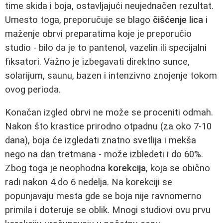
time skida i boja, ostavljajući neujednačen rezultat.
Umesto toga, preporučuje se blago
čišćenje lica
i
maženje obrvi preparatima koje je preporučio
studio - bilo da je to pantenol, vazelin ili specijalni
fiksatori. Važno je izbegavati direktno sunce,
solarijum, saunu, bazen i intenzivno znojenje tokom
ovog perioda.
Konačan izgled obrvi ne može se proceniti odmah.
Nakon što krastice prirodno otpadnu (za oko 7-10
dana), boja će izgledati znatno svetlija i mekša
nego na dan tretmana - može izbledeti i do 60%.
Zbog toga je neophodna
korekcija
, koja se obično
radi nakon 4 do 6 nedelja. Na korekciji se
popunjavaju mesta gde se boja nije ravnomerno
primila i doteruje se oblik. Mnogi studiovi ovu prvu