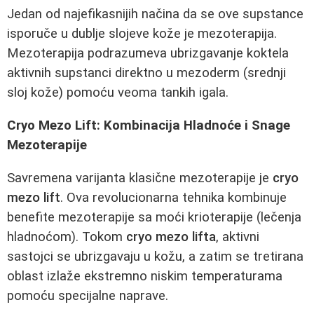
Jedan od najefikasnijih načina da se ove supstance
isporuče u dublje slojeve kože je mezoterapija.
Mezoterapija podrazumeva ubrizgavanje koktela
aktivnih supstanci direktno u mezoderm (srednji
sloj kože) pomoću veoma tankih igala.
Cryo Mezo Lift: Kombinacija Hladnoće i Snage
Mezoterapije
Savremena varijanta klasične mezoterapije je
cryo
mezo lift
. Ova revolucionarna tehnika kombinuje
benefite mezoterapije sa moći krioterapije (lečenja
hladnoćom). Tokom
cryo mezo lifta
, aktivni
sastojci se ubrizgavaju u kožu, a zatim se tretirana
oblast izlaže ekstremno niskim temperaturama
pomoću specijalne naprave.