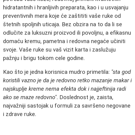
hidratantnih i hranljivih preparata, kao i u usvajanju
preventivnih mera koje će zaštititi vaše ruke od
štetnih spoljnih uticaja. Bez obzira na to da li se
odlučite za luksuzni proizvod ili povoljnu, a efikasnu
domaću kremu, pametna i redovna negaće učiniti
svoje. Vaše ruke su vaš vizit karta i zaslužuju
pažnju i brigu tokom cele godine.
Kao što je jedna korisnica mudro primetila:
"sta god
koristili vazno je da je redovno retko mazanje makar i
najskuplje kreme nema efekta dok i najjeftinija radi
ako se maze redovno"
. Doslednost je, zaista,
najvažniji sastojak u formuli za savršeno negovane
i zdrave ruke.