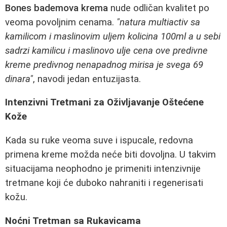
Bones bademova krema
nude odličan kvalitet po
veoma povoljnim cenama.
"natura multiactiv sa
kamilicom i maslinovim uljem kolicina 100ml a u sebi
sadrzi kamilicu i maslinovo ulje cena ove predivne
kreme predivnog nenapadnog mirisa je svega 69
dinara"
, navodi jedan entuzijasta.
Intenzivni Tretmani za Oživljavanje Oštećene
Kože
Kada su ruke veoma suve i ispucale, redovna
primena kreme možda neće biti dovoljna. U takvim
situacijama neophodno je primeniti intenzivnije
tretmane koji će duboko nahraniti i regenerisati
kožu.
Noćni Tretman sa Rukavicama