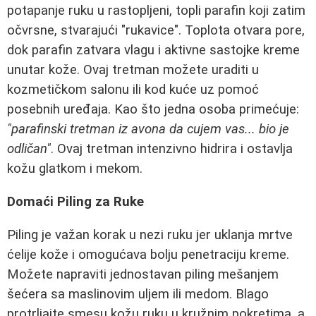
potapanje ruku u rastopljeni, topli parafin koji zatim
očvrsne, stvarajući "rukavice". Toplota otvara pore,
dok parafin zatvara vlagu i aktivne sastojke kreme
unutar kože. Ovaj tretman možete uraditi u
kozmetičkom salonu ili kod kuće uz pomoć
posebnih uređaja. Kao što jedna osoba primećuje:
"parafinski tretman iz avona da cujem vas... bio je
odličan"
. Ovaj tretman intenzivno hidrira i ostavlja
kožu glatkom i mekom.
Domaći Piling za Ruke
Piling je važan korak u nezi ruku jer uklanja mrtve
ćelije kože i omogućava bolju penetraciju kreme.
Možete napraviti jednostavan piling mešanjem
šećera sa maslinovim uljem ili medom. Blago
protrljajte smesu kožu ruku u kružnim pokretima, a