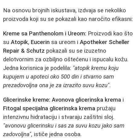
Na osnovu brojnih iskustava, izdvaja se nekoliko
proizvoda koji su se pokazali kao naročito efikasni:
Kreme sa Panthenolom i Ureom:
Proizvodi kao što
su
Atopik
,
Eucerin
sa ureom i
Apotheker Scheller
Repair & Schutz
pokazali su se izuzetno
delotvornim za ozbiljno oštećenu i ispucalu kožu.
Jedna korisnica je podelila:
"atopik kremu koju
kupujem u apoteci oko 500 din i stvarno sam
prezadovoljna ona je za izrazito suvu kozu"
.
Glicerinske kreme:
Avonova glicerinska krema
i
Fitogal specijalna glicerinska krema
pružaju
intenzivnu hidrataciju i stvaraju zaštitni sloj.
"avonovu glicerinsku i sas za suvu kozu jako sam
zadovoljna"
, ističe jedna osoba.