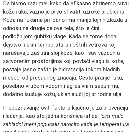
Da bismo razumeli kako da efikasno zbrinemo suvu
kožu ruku, važno je prvo shvatiti uzroke problema.
Koža na rukama prirodno ima manje lojnih žlezda u
odnosu na drugie delove tela, što je čini
podložnijom gubitku vlage. Kada se tome doda
dejstvo niskih temperatura i oštrih vetrova koji
narušavaju zaštitni sloj kože, kao i suv vazduh u
zatvorenim prostorijima koji povlači vlagu iz kože,
postaje jasno zašto je hidratacija tokom hladnih
meseci od presudnog značaja. Često pranje ruku,
posebno vrućom vodom i agresivnim sapunima,
dodatno isušuje kožu, uklanjajući joj prirodna ulja.
Prepoznavanje ovih faktora ključno je za prevenciju
i lečenje. Kao što jedna korisnica ističe:
"cim malo
zahladni meni popucaju narocito kada je temperatura