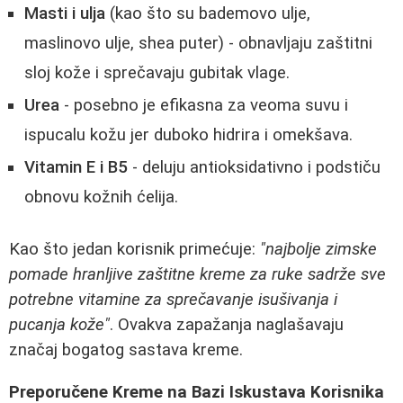
Masti i ulja
(kao što su bademovo ulje,
maslinovo ulje, shea puter) - obnavljaju zaštitni
sloj kože i sprečavaju gubitak vlage.
Urea
- posebno je efikasna za veoma suvu i
ispucalu kožu jer duboko hidrira i omekšava.
Vitamin E i B5
- deluju antioksidativno i podstiču
obnovu kožnih ćelija.
Kao što jedan korisnik primećuje:
"najbolje zimske
pomade hranljive zaštitne kreme za ruke sadrže sve
potrebne vitamine za sprečavanje isušivanja i
pucanja kože"
. Ovakva zapažanja naglašavaju
značaj bogatog sastava kreme.
Preporučene Kreme na Bazi Iskustava Korisnika