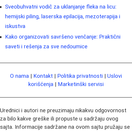
Sveobuhvatni vodič za uklanjanje fleka na licu:
hemijski piling, laserska epilacija, mezoterapija i
iskustva
Kako organizovati savršeno venčanje: Praktični
saveti i rešenja za sve nedoumice
O nama
|
Kontakt
|
Politika privatnosti
|
Uslovi
korišćenja
|
Marketinški servisi
Urednici i autori ne preuzimaju nikakvu odgovornost
za bilo kakve greške ili propuste u sadržaju ovog
sajta. Informacije sadržane na ovom sajtu pružaju se