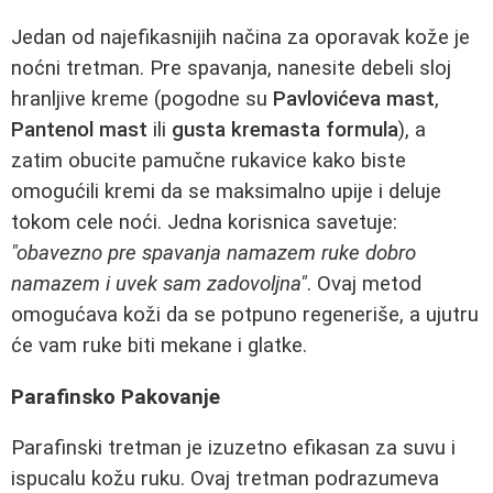
Jedan od najefikasnijih načina za oporavak kože je
noćni tretman. Pre spavanja, nanesite debeli sloj
hranljive kreme (pogodne su
Pavlovićeva mast
,
Pantenol mast
ili
gusta kremasta formula
), a
zatim obucite pamučne rukavice kako biste
omogućili kremi da se maksimalno upije i deluje
tokom cele noći. Jedna korisnica savetuje:
"obavezno pre spavanja namazem ruke dobro
namazem i uvek sam zadovoljna"
. Ovaj metod
omogućava koži da se potpuno regeneriše, a ujutru
će vam ruke biti mekane i glatke.
Parafinsko Pakovanje
Parafinski tretman je izuzetno efikasan za suvu i
ispucalu kožu ruku. Ovaj tretman podrazumeva