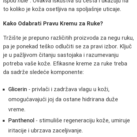
ispod nule"
. Ovakva iskustva su česta i ukazuju na
to koliko je koža osetljiva na spoljašnje uticaje.
Kako Odabrati Pravu Kremu za Ruke?
Tržište je prepuno različitih proizvoda za negu ruku,
pa je ponekad teško odlučiti se za pravi izbor. Ključ
je u pažljivom čitanju sastojaka i razumevanju
potreba vaše kože. Efikasne kreme za ruke treba
da sadrže sledeće komponente:
Glicerin
- privlači i zadržava vlagu u koži,
omogućavajući joj da ostane hidrirana duže
vreme.
Panthenol
- stimuliše regeneraciju kože, umiruje
iritacije i ubrzava zaceljivanje.