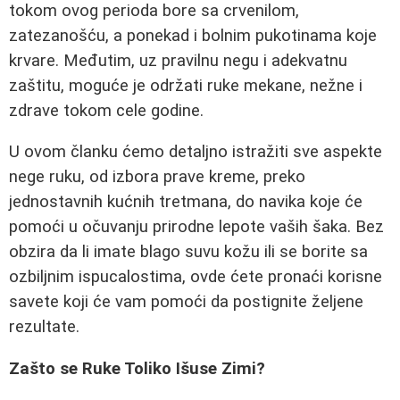
tokom ovog perioda bore sa crvenilom,
zatezanošću, a ponekad i bolnim pukotinama koje
krvare. Međutim, uz pravilnu negu i adekvatnu
zaštitu, moguće je održati ruke mekane, nežne i
zdrave tokom cele godine.
U ovom članku ćemo detaljno istražiti sve aspekte
nege ruku, od izbora prave kreme, preko
jednostavnih kućnih tretmana, do navika koje će
pomoći u očuvanju prirodne lepote vaših šaka. Bez
obzira da li imate blago suvu kožu ili se borite sa
ozbiljnim ispucalostima, ovde ćete pronaći korisne
savete koji će vam pomoći da postignite željene
rezultate.
Zašto se Ruke Toliko Išuse Zimi?