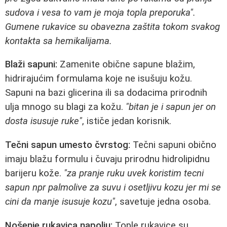
sudova i vesa to vam je moja topla preporuka".
Gumene rukavice su obavezna zaštita tokom svakog
kontakta sa hemikalijama.
Blaži sapuni:
Zamenite obične sapune blažim,
hidrirajućim formulama koje ne isušuju kožu.
Sapuni na bazi glicerina ili sa dodacima prirodnih
ulja mnogo su blagi za kožu.
"bitan je i sapun jer on
dosta isusuje ruke"
, ističe jedan korisnik.
Tečni sapun umesto čvrstog:
Tečni sapuni obično
imaju blažu formulu i čuvaju prirodnu hidrolipidnu
barijeru kože.
"za pranje ruku uvek koristim tecni
sapun npr palmolive za suvu i osetljivu kozu jer mi se
cini da manje isusuje kozu"
, savetuje jedna osoba.
Nošenje rukavica napolju:
Tople rukavice su