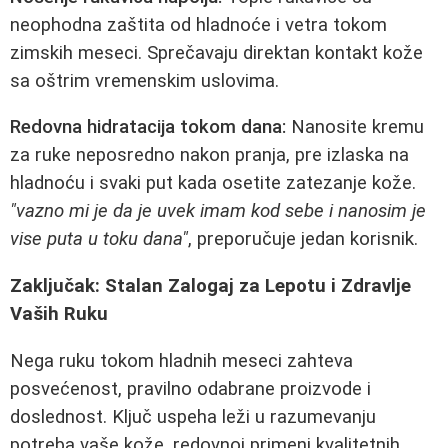
neophodna zaštita od hladnoće i vetra tokom
zimskih meseci. Sprečavaju direktan kontakt kože
sa oštrim vremenskim uslovima.
Redovna hidratacija tokom dana:
Nanosite kremu
za ruke neposredno nakon pranja, pre izlaska na
hladnoću i svaki put kada osetite zatezanje kože.
"vazno mi je da je uvek imam kod sebe i nanosim je
vise puta u toku dana"
, preporučuje jedan korisnik.
Zaključak: Stalan Zalogaj za Lepotu i Zdravlje
Vaših Ruku
Nega ruku tokom hladnih meseci zahteva
posvećenost, pravilno odabrane proizvode i
doslednost. Ključ uspeha leži u razumevanju
potreba vaše kože, redovnoj primeni kvalitetnih