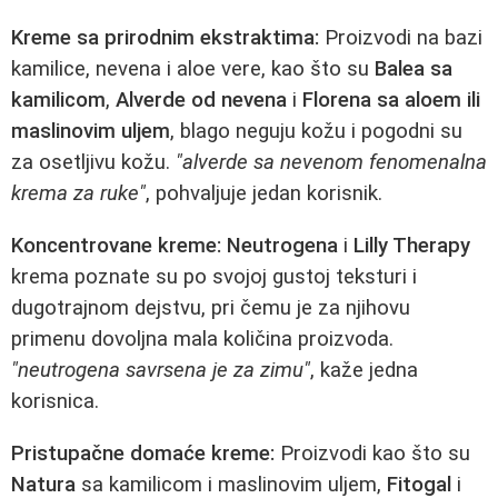
Kreme sa prirodnim ekstraktima:
Proizvodi na bazi
kamilice, nevena i aloe vere, kao što su
Balea sa
kamilicom
,
Alverde od nevena
i
Florena sa aloem ili
maslinovim uljem
, blago neguju kožu i pogodni su
za osetljivu kožu.
"alverde sa nevenom fenomenalna
krema za ruke"
, pohvaljuje jedan korisnik.
Koncentrovane kreme:
Neutrogena
i
Lilly Therapy
krema poznate su po svojoj gustoj teksturi i
dugotrajnom dejstvu, pri čemu je za njihovu
primenu dovoljna mala količina proizvoda.
"neutrogena savrsena je za zimu"
, kaže jedna
korisnica.
Pristupačne domaće kreme:
Proizvodi kao što su
Natura
sa kamilicom i maslinovim uljem,
Fitogal
i