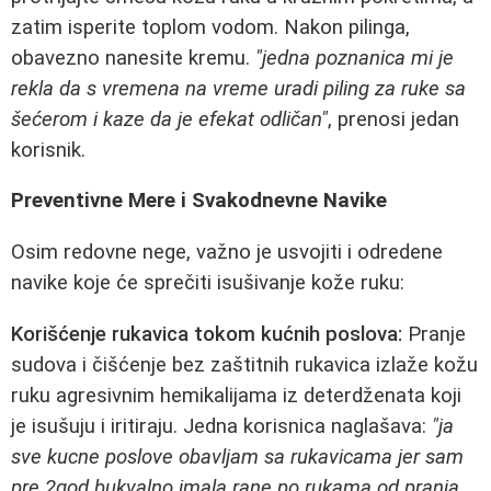
zatim isperite toplom vodom. Nakon pilinga,
obavezno nanesite kremu.
"jedna poznanica mi je
rekla da s vremena na vreme uradi piling za ruke sa
šećerom i kaze da je efekat odličan"
, prenosi jedan
korisnik.
Preventivne Mere i Svakodnevne Navike
Osim redovne nege, važno je usvojiti i odredene
navike koje će sprečiti isušivanje kože ruku:
Korišćenje rukavica tokom kućnih poslova:
Pranje
sudova i čišćenje bez zaštitnih rukavica izlaže kožu
ruku agresivnim hemikalijama iz deterdženata koji
je isušuju i iritiraju. Jedna korisnica naglašava:
"ja
sve kucne poslove obavljam sa rukavicama jer sam
pre 2god bukvalno imala rane po rukama od pranja