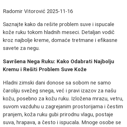
Radomir Vitorović
2025-11-16
Saznajte kako da rešite problem suve i ispucale
kože ruku tokom hladnih meseci. Detaljan vodič
kroz najbolje kreme, domaće tretmane i efikasne
savete za negu.
Savršena Nega Ruku: Kako Odabrati Najbolju
Kremu i Rešiti Problem Suve Kože
Hladni zimski dani donose sa sobom ne samo
čaroliju svežeg snega, već i pravi izazov za našu
kožu, posebno za kožu ruku. Izložena mrazu, vetru,
suvom vazduhu u zagrejanim prostorijama i čestim
pranjem, koža ruku gubi prirodnu vlagu, postaje
suva, hrapava, a često i ispucala. Mnoge osobe se