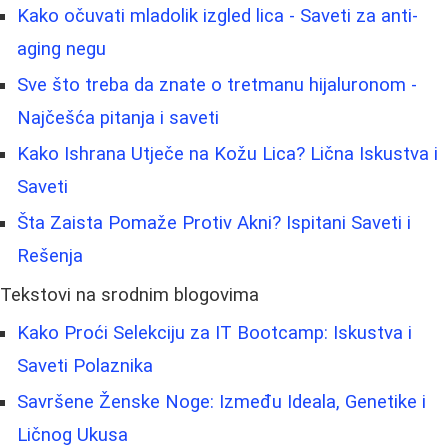
Kako očuvati mladolik izgled lica - Saveti za anti-
aging negu
Sve što treba da znate o tretmanu hijaluronom -
Najčešća pitanja i saveti
Kako Ishrana Utječe na Kožu Lica? Lična Iskustva i
Saveti
Šta Zaista Pomaže Protiv Akni? Ispitani Saveti i
Rešenja
Tekstovi na srodnim blogovima
Kako Proći Selekciju za IT Bootcamp: Iskustva i
Saveti Polaznika
Savršene Ženske Noge: Između Ideala, Genetike i
Ličnog Ukusa