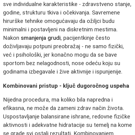
sve individualne karakteristike - zdravstveno stanje,
godine, strukturu tkiva i očekivanja. Savremene
hirurške tehnike omogućavaju da ožiljci budu
minimalni i postavljeni na diskretnim mestima.
Nakon
smanjenja grudi
, pacijentkinje često
doživljavaju potpuni preobražaj - ne samo fizički,
već i psihološki, jer konačno mogu da se bave
sportom bez nelagodnosti, nose odeću koju su
godinama izbegavale i žive aktivnije i ispunjenije.
Kombinovani pristup - ključ dugoročnog uspeha
Nijedna procedura, ma koliko bila napredna i
efikasna, ne može da zameni zdrav način života.
Uspostavljanje balansirane ishrane, redovne fizičke
aktivnosti i adekvatne hidratacije su temelj na kome
se grade svi ostali rezultati. Kombinovanjem