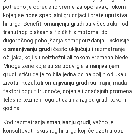
potrebno je određeno vreme za oporavak, tokom
kojeg se nose specijalni grudnjaci i prate uputstva
hirurga. Benefiti
smanjenju grudi
su višestruki - od
trenutnog olakšanja fizičkih simptoma, do
dugoročnog poboljšanja samopouzdanja. Diskusije
o
smanjivanju grudi
često uključuju i razmatranje
ožiljaka, koji su neizbežni ali tokom vremena blede.
Mnoge žene koje su se podvrgle
smanjivanjem
grudi
ističu da je to bila jedna od najboljih odluka u
životu. Rezultati
smanjivanja grudi
su trajni, mada
faktori poput trudnoće, dojenja i značajnih promena
telesne težine mogu uticati na izgled grudi tokom
godina.
Kod razmatranja
smanjivanju grudi
, važno je
konsultovati iskusnog hirurga koji će uzeti u obzir