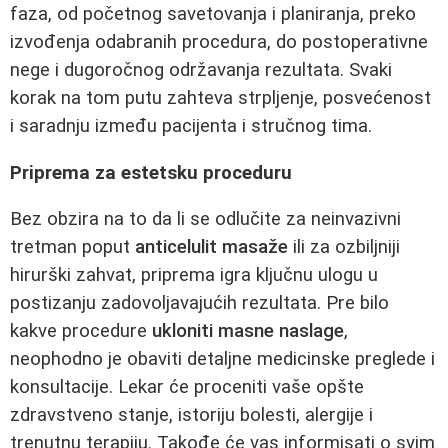
faza, od početnog savetovanja i planiranja, preko
izvođenja odabranih procedura, do postoperativne
nege i dugoročnog održavanja rezultata. Svaki
korak na tom putu zahteva strpljenje, posvećenost
i saradnju između pacijenta i stručnog tima.
Priprema za estetsku proceduru
Bez obzira na to da li se odlučite za neinvazivni
tretman poput
anticelulit masaže
ili za ozbiljniji
hirurški zahvat, priprema igra ključnu ulogu u
postizanju zadovoljavajućih rezultata. Pre bilo
kakve procedure
ukloniti masne naslage
,
neophodno je obaviti detaljne medicinske preglede i
konsultacije. Lekar će proceniti vaše opšte
zdravstveno stanje, istoriju bolesti, alergije i
trenutnu terapiju. Takođe će vas informisati o svim