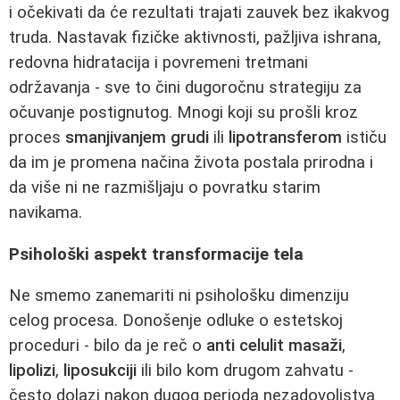
i očekivati da će rezultati trajati zauvek bez ikakvog
truda. Nastavak fizičke aktivnosti, pažljiva ishrana,
redovna hidratacija i povremeni tretmani
održavanja - sve to čini dugoročnu strategiju za
očuvanje postignutog. Mnogi koji su prošli kroz
proces
smanjivanjem grudi
ili
lipotransferom
ističu
da im je promena načina života postala prirodna i
da više ni ne razmišljaju o povratku starim
navikama.
Psihološki aspekt transformacije tela
Ne smemo zanemariti ni psihološku dimenziju
celog procesa. Donošenje odluke o estetskoj
proceduri - bilo da je reč o
anti celulit masaži
,
lipolizi
,
liposukciji
ili bilo kom drugom zahvatu -
često dolazi nakon dugog perioda nezadovoljstva