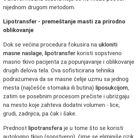
nijednom drugom metodom.
Lipotransfer - premeštanje masti za prirodno
oblikovanje
Dok se većina procedura fokusira na
ukloniti
masne naslage
,
lipotransfer
koristi sopstveno
masno tkivo pacijenta za popunjavanje i oblikovanje
drugih delova tela. Ova sofisticirana tehnika
podrazumeva da se masne ćelije uzmu sa jednog
mesta (najčešće stomaka ili butina)
liposukcijom
,
zatim se posebnim procesom prečiste i ubrizgaju
na mesto koje zahteva dodatni volumen - lice,
grudi, zadnjica, pa čak i šake.
Prednost
lipotransfera
je u tome što se koristi
autologno tkivo (sopstveno), čime se eliminiše rizik