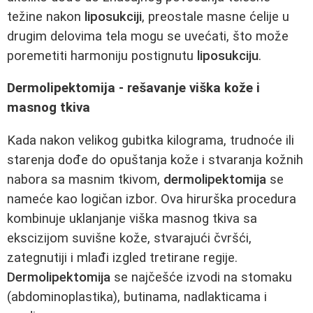
težine nakon
liposukciji
, preostale masne ćelije u
drugim delovima tela mogu se uvećati, što može
poremetiti harmoniju postignutu
liposukciju
.
Dermolipektomija - rešavanje viška kože i
masnog tkiva
Kada nakon velikog gubitka kilograma, trudnoće ili
starenja dođe do opuštanja kože i stvaranja kožnih
nabora sa masnim tkivom,
dermolipektomija
se
nameće kao logičan izbor. Ova hirurška procedura
kombinuje uklanjanje viška masnog tkiva sa
ekscizijom suvišne kože, stvarajući čvršći,
zategnutiji i mlađi izgled tretirane regije.
Dermolipektomija
se najčešće izvodi na stomaku
(abdominoplastika), butinama, nadlakticama i