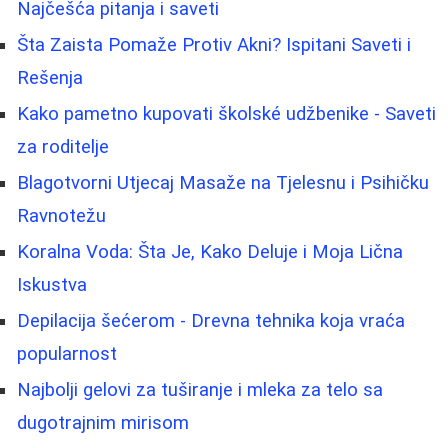
Najčešća pitanja i saveti
Šta Zaista Pomaže Protiv Akni? Ispitani Saveti i
Rešenja
Kako pametno kupovati školské udžbenike - Saveti
za roditelje
Blagotvorni Utjecaj Masaže na Tjelesnu i Psihičku
Ravnotežu
Koralna Voda: Šta Je, Kako Deluje i Moja Lična
Iskustva
Depilacija šećerom - Drevna tehnika koja vraća
popularnost
Najbolji gelovi za tuširanje i mleka za telo sa
dugotrajnim mirisom