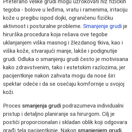
Preterano velike grudi mogu uzrokovati niz fizičkih
tegoba - bolove u leđima, vratu i ramenima, iritaciju
kože u pregibu ispod dojki, ograničenu fizičku
aktivnost i posturalne probleme.
Smanjenje grudi
je
hirurška procedura koja rešava ove tegobe
uklanjanjem viška masnog i žlezdanog tkiva, kao i
viška kože, stvarajući manje, lakše i podignutije
grudi. Odluka o smanjenju grudi često je motivisana
kako zdravstvenim, tako i estetskim razlozima, jer
pacijentkinje nakon zahvata mogu da nose širi
spektar odeće i da se osećaju komfornije u svojoj
koži.
Proces
smanjenja grudi
podrazumeva individualni
pristup i detaljno planiranje sa hirurgom. Cilj je
postići proporcionalan i skladan oblik koji odgovara
građi tela pacijentkinje. Nakon
smanjenjem grudi
,