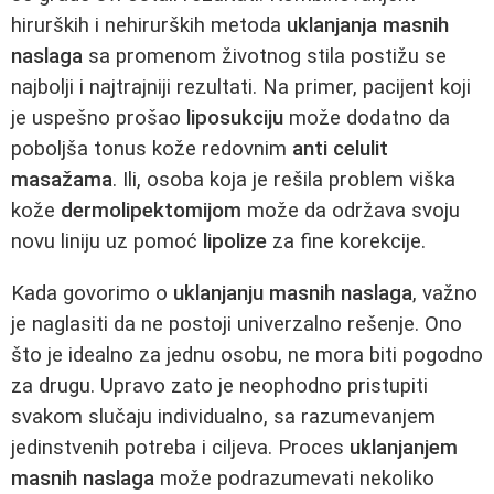
hirurških i nehirurških metoda
uklanjanja masnih
naslaga
sa promenom životnog stila postižu se
najbolji i najtrajniji rezultati. Na primer, pacijent koji
je uspešno prošao
liposukciju
može dodatno da
poboljša tonus kože redovnim
anti celulit
masažama
. Ili, osoba koja je rešila problem viška
kože
dermolipektomijom
može da održava svoju
novu liniju uz pomoć
lipolize
za fine korekcije.
Kada govorimo o
uklanjanju masnih naslaga
, važno
je naglasiti da ne postoji univerzalno rešenje. Ono
što je idealno za jednu osobu, ne mora biti pogodno
za drugu. Upravo zato je neophodno pristupiti
svakom slučaju individualno, sa razumevanjem
jedinstvenih potreba i ciljeva. Proces
uklanjanjem
masnih naslaga
može podrazumevati nekoliko