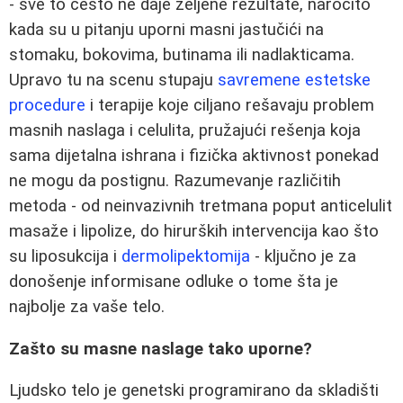
- sve to često ne daje željene rezultate, naročito
kada su u pitanju uporni masni jastučići na
stomaku, bokovima, butinama ili nadlakticama.
Upravo tu na scenu stupaju
savremene estetske
procedure
i terapije koje ciljano rešavaju problem
masnih naslaga i celulita, pružajući rešenja koja
sama dijetalna ishrana i fizička aktivnost ponekad
ne mogu da postignu. Razumevanje različitih
metoda - od neinvazivnih tretmana poput anticelulit
masaže i lipolize, do hirurških intervencija kao što
su liposukcija i
dermolipektomija
- ključno je za
donošenje informisane odluke o tome šta je
najbolje za vaše telo.
Zašto su masne naslage tako uporne?
Ljudsko telo je genetski programirano da skladišti