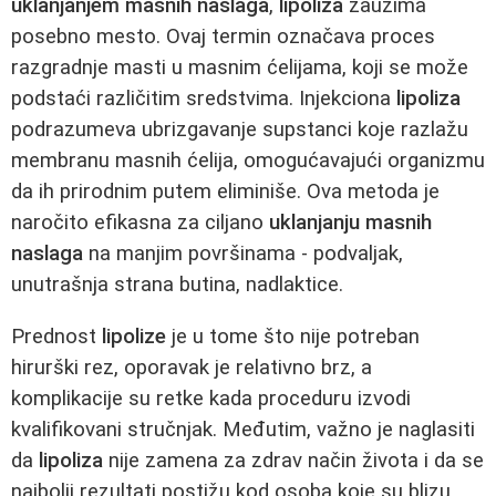
uklanjanjem masnih naslaga
,
lipoliza
zauzima
posebno mesto. Ovaj termin označava proces
razgradnje masti u masnim ćelijama, koji se može
podstaći različitim sredstvima. Injekciona
lipoliza
podrazumeva ubrizgavanje supstanci koje razlažu
membranu masnih ćelija, omogućavajući organizmu
da ih prirodnim putem eliminiše. Ova metoda je
naročito efikasna za ciljano
uklanjanju masnih
naslaga
na manjim površinama - podvaljak,
unutrašnja strana butina, nadlaktice.
Prednost
lipolize
je u tome što nije potreban
hirurški rez, oporavak je relativno brz, a
komplikacije su retke kada proceduru izvodi
kvalifikovani stručnjak. Međutim, važno je naglasiti
da
lipoliza
nije zamena za zdrav način života i da se
najbolji rezultati postižu kod osoba koje su blizu