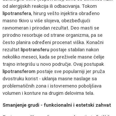
od alergijskih reakcija ili odbacivanja. Tokom
lipotransfera
, hirurg vešto injektira obrađeno
masno tkivo u više slojeva, obezbeđujući
ravnomeran i prirodan rezultat. Deo masti se
prirodno resorbuje od strane organizma, pa se
često planira određeni procenat viška. Konačni
rezultat
lipotransferu
postaje stabilan nakon
nekoliko meseci, kada se preživele masne ćelije
trajno integrišu u novo područje. Ovaj postupak
lipotransferom
postaje sve popularniji jer pruža
dvostruku korist - uklanja masne naslage sa
problematičnih zona i istovremeno poboljšava
volumen i konture na drugim delovima tela.
Smanjenje grudi - funkcionalni i estetski zahvat