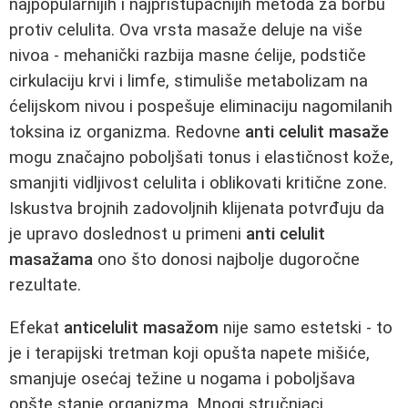
najpopularnijih i najpristupačnijih metoda za borbu
protiv celulita. Ova vrsta masaže deluje na više
nivoa - mehanički razbija masne ćelije, podstiče
cirkulaciju krvi i limfe, stimuliše metabolizam na
ćelijskom nivou i pospešuje eliminaciju nagomilanih
toksina iz organizma. Redovne
anti celulit masaže
mogu značajno poboljšati tonus i elastičnost kože,
smanjiti vidljivost celulita i oblikovati kritične zone.
Iskustva brojnih zadovoljnih klijenata potvrđuju da
je upravo doslednost u primeni
anti celulit
masažama
ono što donosi najbolje dugoročne
rezultate.
Efekat
anticelulit masažom
nije samo estetski - to
je i terapijski tretman koji opušta napete mišiće,
smanjuje osećaj težine u nogama i poboljšava
opšte stanje organizma. Mnogi stručnjaci