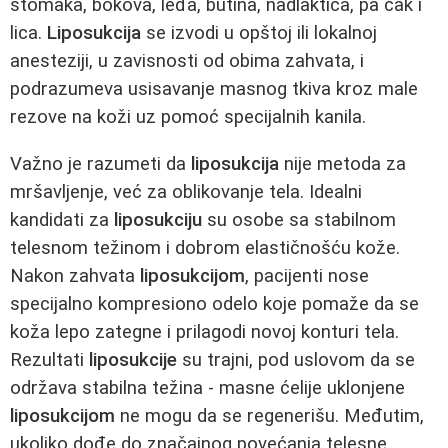
stomaka, bokova, leđa, butina, nadlaktica, pa čak i
lica.
Liposukcija
se izvodi u opštoj ili lokalnoj
anesteziji, u zavisnosti od obima zahvata, i
podrazumeva usisavanje masnog tkiva kroz male
rezove na koži uz pomoć specijalnih kanila.
Važno je razumeti da
liposukcija
nije metoda za
mršavljenje, već za oblikovanje tela. Idealni
kandidati za
liposukciju
su osobe sa stabilnom
telesnom težinom i dobrom elastičnošću kože.
Nakon zahvata
liposukcijom
, pacijenti nose
specijalno kompresiono odelo koje pomaže da se
koža lepo zategne i prilagodi novoj konturi tela.
Rezultati
liposukcije
su trajni, pod uslovom da se
održava stabilna težina - masne ćelije uklonjene
liposukcijom
ne mogu da se regenerišu. Međutim,
ukoliko dođe do značajnog povećanja telesne