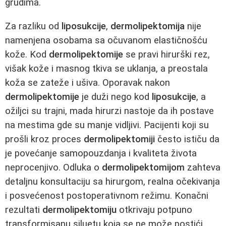
grudima.
Za razliku od
liposukcije
,
dermolipektomija
nije
namenjena osobama sa očuvanom elastičnošću
kože. Kod
dermolipektomije
se pravi hirurški rez,
višak kože i masnog tkiva se uklanja, a preostala
koža se zateže i ušiva. Oporavak nakon
dermolipektomije
je duži nego kod
liposukcije
, a
ožiljci su trajni, mada hirurzi nastoje da ih postave
na mestima gde su manje vidljivi. Pacijenti koji su
prošli kroz proces
dermolipektomiji
često ističu da
je povećanje samopouzdanja i kvaliteta života
neprocenjivo. Odluka o
dermolipektomijom
zahteva
detaljnu konsultaciju sa hirurgom, realna očekivanja
i posvećenost postoperativnom režimu. Konačni
rezultati
dermolipektomiju
otkrivaju potpuno
transformisanu siluetu koja se ne može postići