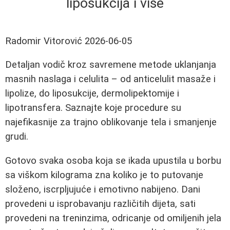
liposukcija i više
Radomir Vitorović
2026-06-05
Detaljan vodič kroz savremene metode uklanjanja
masnih naslaga i celulita – od anticelulit masaže i
lipolize, do liposukcije, dermolipektomije i
lipotransfera. Saznajte koje procedure su
najefikasnije za trajno oblikovanje tela i smanjenje
grudi.
Gotovo svaka osoba koja se ikada upustila u borbu
sa viškom kilograma zna koliko je to putovanje
složeno, iscrpljujuće i emotivno nabijeno. Dani
provedeni u isprobavanju različitih dijeta, sati
provedeni na treninzima, odricanje od omiljenih jela