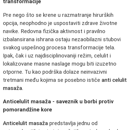
transformacije
Pre nego što se krene u razmatranje hirurških
opcija, neophodno je uspostaviti zdrave životne
navike. Redovna fizička aktivnost i pravilno
izbalansirana ishrana ostaju nezaobilazni stubovi
svakog uspešnog procesa transformacije tela.
Ipak, čak i uz najdisciplinovaniji režim, celulit i
lokalizovane masne naslage mogu biti izuzetno
otporne. Tu kao podrška dolaze neinvazivni
tretmani među kojima se posebno ističe
anti celulit
masaža
.
Anticelulit masaža - saveznik u borbi protiv
pomorandžine kore
Anticelulit masaža
predstavlja jednu od