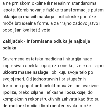
a ne pritiskom okoline ili nerealnim standardima
lepote. Kombinovanje fizičke transformacije putem
uklanjanja masnih naslaga
i psihološke podrške
može biti idealna formula za trajno zadovoljstvo i
poboljšan kvalitet života.
Zaključak - informisana odluka je najbolja
odluka
Savremena estetska medicina i hirurgija nude
impresivan spektar opcija za one koji žele da trajno
ukloniti masne naslage
i oblikuju svoje telo po
svojoj meri. Od jednostavnih i pristupačnih
tretmana poput
anti celulit masaže
i neinvazivne
lipolize
, preko ciljane i efikasne
liposukcije
, do
kompleksnih rekonstruktivnih zahvata kao što su
dermolipektomija
i
lipotransfer
, svako može