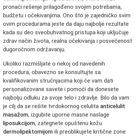
pronaći rešenje prilagođeno svojim potrebama,
budžetu i očekivanjima. Ono što je zajedničko svim
ovim procedurama jeste da daju najbolje rezultate
kada su deo sveobuhvatnog pristupa koji uključuje
zdrav način života, realna očekivanja i posvećenost
dugoročnom održavanju.
Ukoliko razmišljate o nekoj od navedenih
procedura, obavezno se konsultujte sa
kvalifikovanim stručnjacima koji će vam dati
personalizovane savete i pomoći da donesete
najbolju odluku za svoje telo i zdravlje. Bilo da vam
je cilj da se rešite tvrdokornog celulita
anticelulit
masažom
, izgubite uporne masne naslage
liposukcijom
, zategnete opuštenu kožu
dermolipektomijom
ili preoblikujete kritične zone