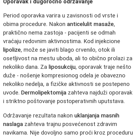
Oporavak i dugoročno održavanje
Period oporavka varira u zavisnosti od vrste i
obima procedure. Nakon
anticelulit masaže
,
praktično nema zastoja - pacijenti se odmah
vraćaju redovnim aktivnostima. Kod injekcione
lipolize
, može se javiti blago crvenilo, otok ili
osetljivost na mestu uboda, ali to obično prolazi za
nekoliko dana. Za
liposukciju
, oporavak traje nešto
duže - nošenje kompresionog odela je obavezno
nekoliko nedelja, a fizičke aktivnosti se postepeno
uvode.
Dermolipektomija
zahteva najduži oporavak
i striktno poštovanje postoperativnih uputstava.
Održavanje rezultata nakon
uklanjanja masnih
naslaga
zahteva trajnu posvećenost zdravim
navikama. Nije dovoljno samo proći kroz proceduru