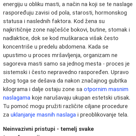
energiju u obliku masti, a način na koji se te naslage
raspoređuju zavisi od pola, starosti, hormonskog
statusa i naslednih faktora. Kod žena su
najkritičnije zone najčešće bokovi, butine, stomak i
nadlaktice, dok se kod muškaraca višak često
koncentriše u predelu abdomena. Kada se
upustimo u proces mršavljenja, organizam ne
sagoreva masti samo sa jednog mesta - proces je
sistemski i često nepravedno raspoređen. Upravo
zbog toga se dešava da nakon značajnog gubitka
kilograma i dalje ostaju zone sa
otpornim masnim
naslagama
koje narušavaju ukupan estetski utisak.
Tu pomoć mogu pružiti različite ciljane procedure
za
uklanjanje masnih naslaga
i preoblikovanje tela.
Neinvazivni pristupi - temelj svake