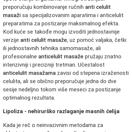
preporučuju kombinovanje ručnih
anti celulit
masaži
sa specijalizovanim aparatima i anticelulit
preparatima za postizanje maksimalnog efekta.
Kod kuće se takođe mogu izvoditi jednostavnije
verzije
anti celulit masaže
, uz pomoć valjaka, četki
ili jednostavnih tehnika samomasaže, ali
profesionalne
anticelulit masaže
pružaju znatno
intenzivniji i precizniji tretman. Učestalost
anticelulit masažama
zavisi od stepena izraženosti
celulita, ali se obično preporučuje jedna do dve
sesije nedeljno tokom više meseci za postizanje
optimalnog rezultata.
Lipoliza - nehirurško razlaganje masnih ćelija
Kada je reč o neinvazivnim metodama za