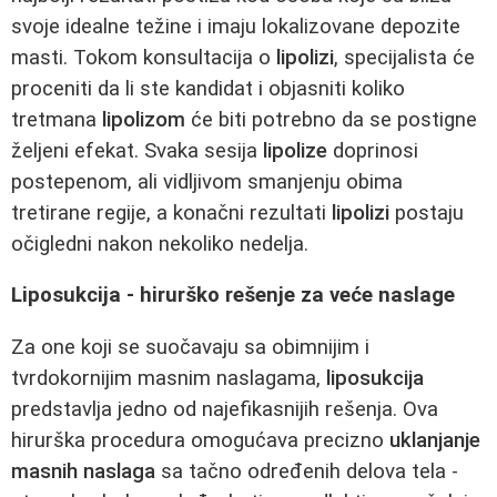
svoje idealne težine i imaju lokalizovane depozite
masti. Tokom konsultacija o
lipolizi
, specijalista će
proceniti da li ste kandidat i objasniti koliko
tretmana
lipolizom
će biti potrebno da se postigne
željeni efekat. Svaka sesija
lipolize
doprinosi
postepenom, ali vidljivom smanjenju obima
tretirane regije, a konačni rezultati
lipolizi
postaju
očigledni nakon nekoliko nedelja.
Liposukcija - hirurško rešenje za veće naslage
Za one koji se suočavaju sa obimnijim i
tvrdokornijim masnim naslagama,
liposukcija
predstavlja jedno od najefikasnijih rešenja. Ova
hirurška procedura omogućava precizno
uklanjanje
masnih naslaga
sa tačno određenih delova tela -