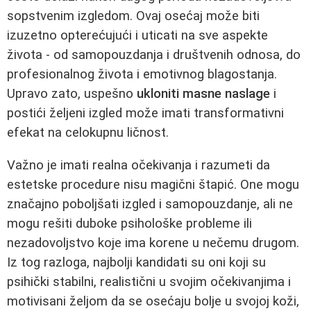
sopstvenim izgledom. Ovaj osećaj može biti
izuzetno opterećujući i uticati na sve aspekte
života - od samopouzdanja i društvenih odnosa, do
profesionalnog života i emotivnog blagostanja.
Upravo zato, uspešno
ukloniti masne naslage
i
postići željeni izgled može imati transformativni
efekat na celokupnu ličnost.
Važno je imati realna očekivanja i razumeti da
estetske procedure nisu magični štapić. One mogu
značajno poboljšati izgled i samopouzdanje, ali ne
mogu rešiti duboke psihološke probleme ili
nezadovoljstvo koje ima korene u nečemu drugom.
Iz tog razloga, najbolji kandidati su oni koji su
psihički stabilni, realistični u svojim očekivanjima i
motivisani željom da se osećaju bolje u svojoj koži,