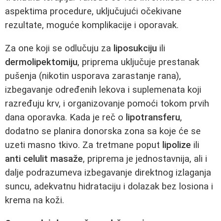
aspektima procedure, uključujući očekivane
rezultate, moguće komplikacije i oporavak.
Za one koji se odlučuju za
liposukciju
ili
dermolipektomiju
, priprema uključuje prestanak
pušenja (nikotin usporava zarastanje rana),
izbegavanje određenih lekova i suplemenata koji
razređuju krv, i organizovanje pomoći tokom prvih
dana oporavka. Kada je reč o
lipotransferu
,
dodatno se planira donorska zona sa koje će se
uzeti masno tkivo. Za tretmane poput
lipolize
ili
anti celulit masaže
, priprema je jednostavnija, ali i
dalje podrazumeva izbegavanje direktnog izlaganja
suncu, adekvatnu hidrataciju i dolazak bez losiona i
krema na koži.