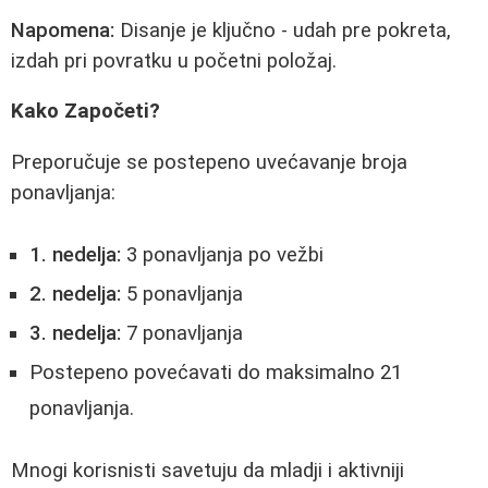
Napomena:
Disanje je ključno - udah pre pokreta,
izdah pri povratku u početni položaj.
Kako Započeti?
Preporučuje se postepeno uvećavanje broja
ponavljanja:
1. nedelja:
3 ponavljanja po vežbi
2. nedelja:
5 ponavljanja
3. nedelja:
7 ponavljanja
Postepeno povećavati do maksimalno 21
ponavljanja.
Mnogi korisnisti savetuju da mladji i aktivniji