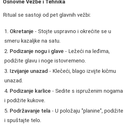
Osnovne Vežbe i Tehnika
Ritual se sastoji od pet glavnih vežbi:
Okretanje
- Stojte uspravno i okrećite se u
smeru kazaljke na satu.
Podizanje nogu i glave
- Ležeći na leđima,
podižite glavu i noge istovremeno.
Izvijanje unazad
- Klečeći, blago izvijte kičmu
unazad.
Podizanje karlice
- Sedite s ispruženim nogama
i podižite kukove.
Podržavanje tela
- U položaju "planine", podižite
i spuštajte telo.