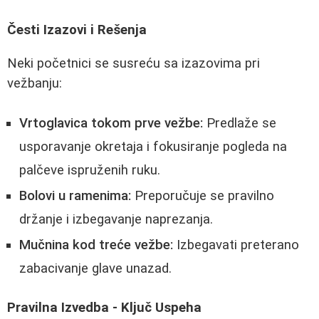
Česti Izazovi i Rešenja
Neki početnici se susreću sa izazovima pri
vežbanju:
Vrtoglavica tokom prve vežbe:
Predlaže se
usporavanje okretaja i fokusiranje pogleda na
palčeve ispruženih ruku.
Bolovi u ramenima:
Preporučuje se pravilno
držanje i izbegavanje naprezanja.
Mučnina kod treće vežbe:
Izbegavati preterano
zabacivanje glave unazad.
Pravilna Izvedba - Ključ Uspeha