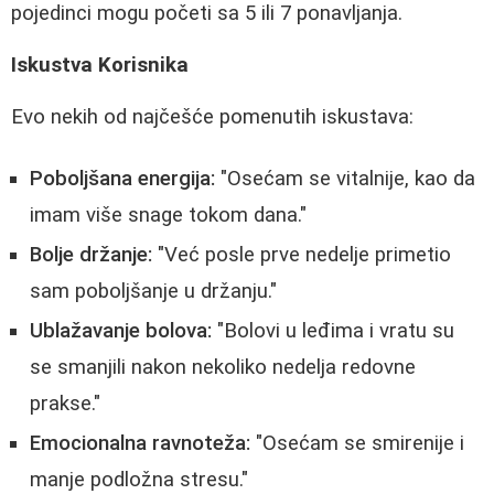
pojedinci mogu početi sa 5 ili 7 ponavljanja.
Iskustva Korisnika
Evo nekih od najčešće pomenutih iskustava:
Poboljšana energija:
"Osećam se vitalnije, kao da
imam više snage tokom dana."
Bolje držanje:
"Već posle prve nedelje primetio
sam poboljšanje u držanju."
Ublažavanje bolova:
"Bolovi u leđima i vratu su
se smanjili nakon nekoliko nedelja redovne
prakse."
Emocionalna ravnoteža:
"Osećam se smirenije i
manje podložna stresu."