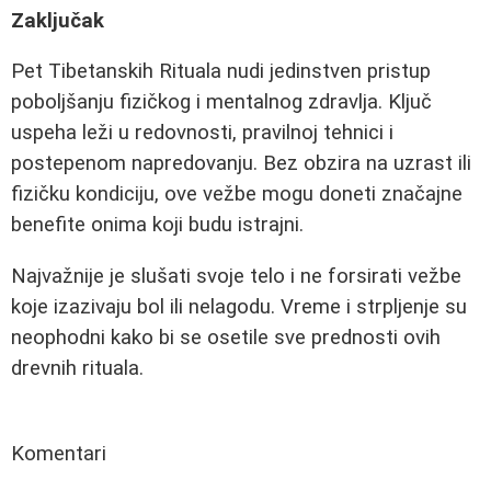
Zaključak
Pet Tibetanskih Rituala nudi jedinstven pristup
poboljšanju fizičkog i mentalnog zdravlja. Ključ
uspeha leži u redovnosti, pravilnoj tehnici i
postepenom napredovanju. Bez obzira na uzrast ili
fizičku kondiciju, ove vežbe mogu doneti značajne
benefite onima koji budu istrajni.
Najvažnije je slušati svoje telo i ne forsirati vežbe
koje izazivaju bol ili nelagodu. Vreme i strpljenje su
neophodni kako bi se osetile sve prednosti ovih
drevnih rituala.
Komentari