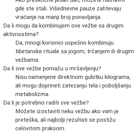
Ako preskočite jedan dan, možete nastaviti
gde ste stali. Višednevne pauze zahtevaju
vraćanje na manji broj ponavljanja.
Da li mogu da kombinujem ove vežbe sa drugim
aktivnostima?
Da, mnogi korisnici uspešno kombinuju
tibetanske rituale sa jogom, trčanjem ili drugim
vežbama.
Da li ove vežbe pomažu u mršavljenju?
Nisu namenjene direktnom gubitku kilograma,
ali mogu doprineti zatezanju tela i poboljšanju
metabolizma.
Da li je potrebno raditi sve vežbe?
Možete izostaviti neku vežbu ako vam je
preteška, ali najbolji rezultati se postižu
celovitom praksom.