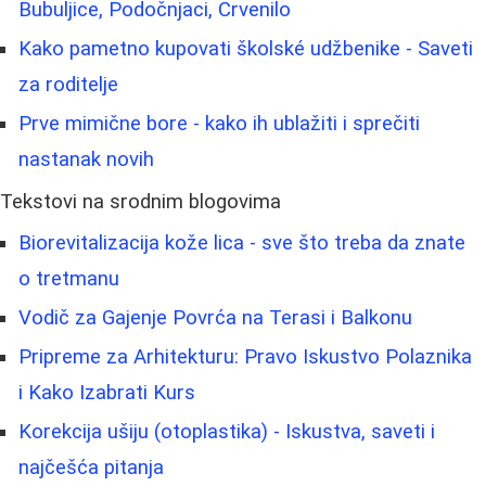
Bubuljice, Podočnjaci, Crvenilo
Kako pametno kupovati školské udžbenike - Saveti
za roditelje
Prve mimične bore - kako ih ublažiti i sprečiti
nastanak novih
Tekstovi na srodnim blogovima
Biorevitalizacija kože lica - sve što treba da znate
o tretmanu
Vodič za Gajenje Povrća na Terasi i Balkonu
Pripreme za Arhitekturu: Pravo Iskustvo Polaznika
i Kako Izabrati Kurs
Korekcija ušiju (otoplastika) - Iskustva, saveti i
najčešća pitanja