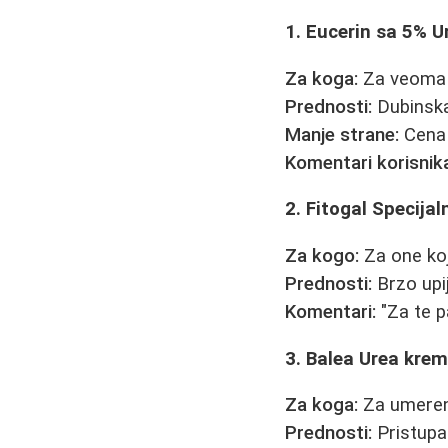
1. Eucerin sa 5% U
Za koga:
Za veoma s
Prednosti:
Dubinska 
Manje strane:
Cena 
Komentari korisnik
2. Fitogal Specija
Za kogo:
Za one koji
Prednosti:
Brzo upij
Komentari:
"Za te p
3. Balea Urea krem
Za koga:
Za umeren
Prednosti:
Pristupač