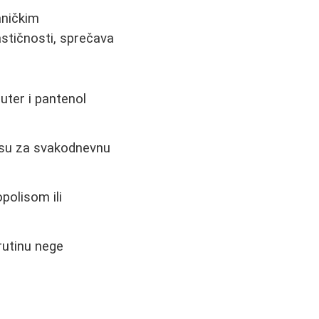
aničkim
stičnosti, sprečava
puter i pantenol
e su za svakodnevnu
polisom ili
rutinu nege