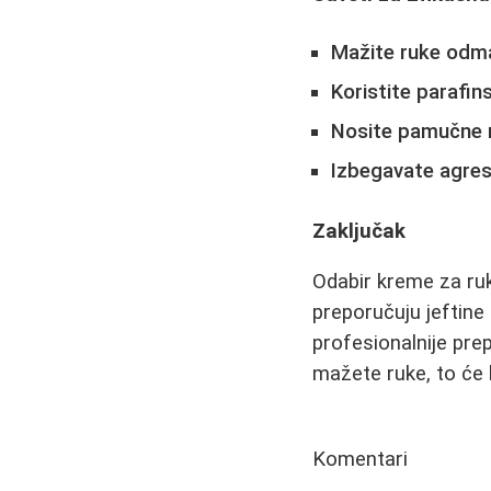
Mažite ruke odm
Koristite parafi
Nosite pamučne r
Izbegavate agres
Zaključak
Odabir kreme za ruk
preporučuju jeftine 
profesionalnije pre
mažete ruke, to će k
Komentari