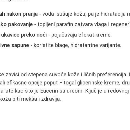
ah nakon pranja
- voda isušuje kožu, pa je hidratacija
nsko pakovanje
- topljeni parafin zatvara vlaga i regener
ukavice preko noći
- pojačavaju efekat kreme.
ivne sapune
- koristite blage, hidratantne varijante.
e zavisi od stepena suvoće kože i ličnih preferencija. 
ali efikasne opcije poput Fitogal glicerinske kreme, dr
parate kao što je Eucerin sa ureom. Ključ je u redovnoj
oža biti mekša i zdravija.