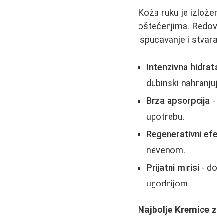
Koža ruku je izlože
oštećenjima. Redov
ispucavanje i stvara
Intenzivna hidrat
dubinski nahranju
Brza apsorpcija
-
upotrebu.
Regenerativni ef
nevenom.
Prijatni mirisi
- do
ugodnijom.
Najbolje Kremice 