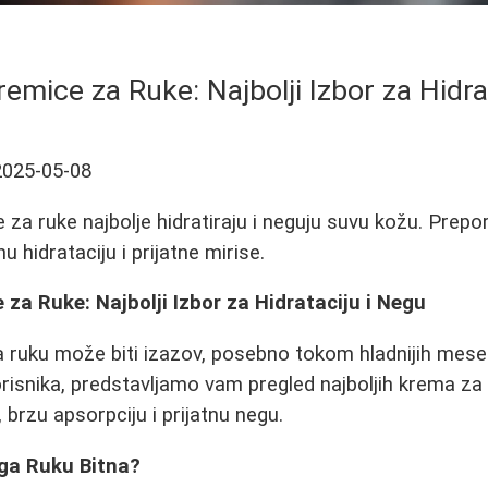
emice za Ruke: Najbolji Izbor za Hidra
2025-05-08
 za ruke najbolje hidratiraju i neguju suvu kožu. Prepo
u hidrataciju i prijatne mirise.
za Ruke: Najbolji Izbor za Hidrataciju i Negu
a ruku može biti izazov, posebno tokom hladnijih mes
orisnika, predstavljamo vam pregled najboljih krema za
, brzu apsorpciju i prijatnu negu.
ga Ruku Bitna?