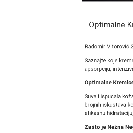
Optimalne Kr
Radomir Vitorović
Saznajte koje kreme
apsorpciju, intenzivn
Optimalne Kremice 
Suva i ispucala kož
brojnih iskustava k
efikasnu hidrataciju
Zašto je Nežna Ne