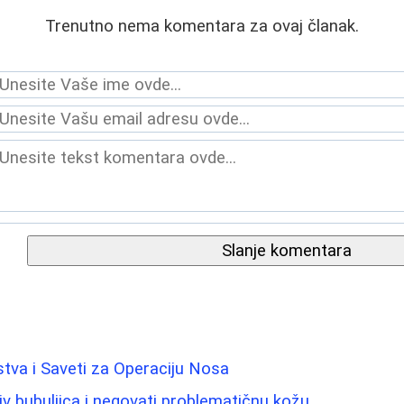
Trenutno nema komentara za ovaj članak.
Slanje komentara
stva i Saveti za Operaciju Nosa
iv bubuljica i negovati problematičnu kožu