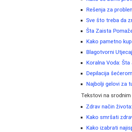
Rešenja za problema
Sve što treba da z
Šta Zaista Pomaže 
Kako pametno kupov
Blagotvorni Utjeca
Koralna Voda: Šta 
Depilacija šećerom
Najbolji gelovi za 
Tekstovi na srodnim
Zdrav način života:
Kako smršati zdrav
Kako izabrati naji