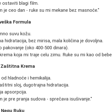
staviti blagi film.
m je ceo dan - ruke su mi mekane bez masnoće."
veška Formula
mno suvu kožu.
a hidratacija, bez mirisa, mala količina je dovoljna.
 pakovanje (oko 400-500 dinara).
krema koja mi traje celu zimu. Ruke su mi kao od bebe.
a Zaštitna Krema
 od hladnoće i hemikalija.
štitni sloj, dugotrajna hidratacija.
ja apsorpcija.
m je pre pranja sudova - sprečava isušivanje."
u Negu Ruku