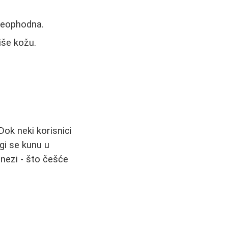
 neophodna.
iše kožu.
Dok neki korisnici
ugi se kunu u
 nezi - što češće