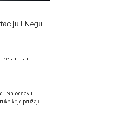
taciju i Negu
ruke za brzu
eci. Na osnovu
 ruke koje pružaju