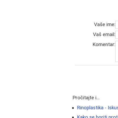
Vaše ime:
Vaš email:
Komentar:
Pročitajte i...
Rinoplastika - Isku
Kako se boriti prot