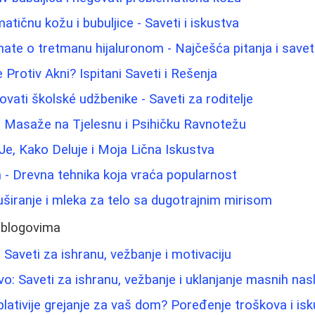
tičnu kožu i bubuljice - Saveti i iskustva
nate o tretmanu hijaluronom - Najčešća pitanja i savet
Protiv Akni? Ispitani Saveti i Rešenja
ati školské udžbenike - Saveti za roditelje
j Masaže na Tjelesnu i Psihičku Ravnotežu
Je, Kako Deluje i Moja Lična Iskustva
 - Drevna tehnika koja vraća popularnost
tuširanje i mleka za telo sa dugotrajnim mirisom
 blogovima
 Saveti za ishranu, vežbanje i motivaciju
o: Saveti za ishranu, vežbanje i uklanjanje masnih nas
splativije grejanje za vaš dom? Poređenje troškova i is