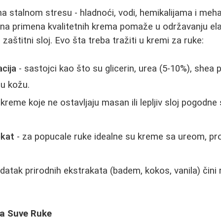
na stalnom stresu - hladnoći, vodi, hemikalijama i meh
na primena kvalitetnih krema pomaže u održavanju ela
 zaštitni sloj. Evo šta treba tražiti u kremi za ruke:
acija
- sastojci kao što su glicerin, urea (5-10%), shea 
ju kožu.
 kreme koje ne ostavljaju masan ili lepljiv sloj pogodn
ekat
- za popucale ruke idealne su kreme sa ureom, pro
datak prirodnih ekstrakata (badem, kokos, vanila) čini 
za Suve Ruke