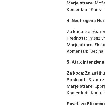
Manje strane:
Može o
Komentari:
"Koristi
4. Neutrogena Nor
Za koga:
Za ekstre
Prednosti:
Intenzivn
Manje strane:
Skupo
Komentari:
"Jedina 
5. Atrix Intenzivn
Za koga:
Za zaštitu
Prednosti:
Stvara za
Manje strane:
Spori
Komentari:
"Koristi
Saveti za Efikasn