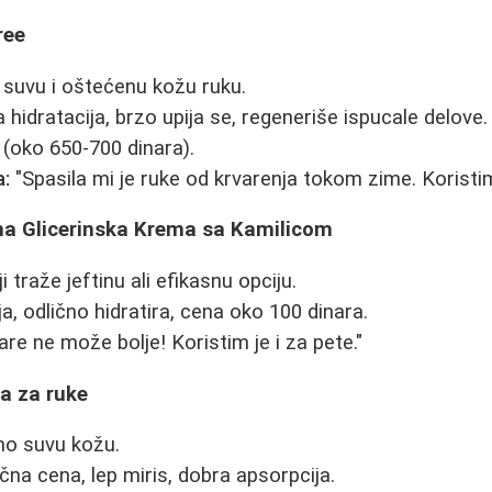
ree
uvu i oštećenu kožu ruku.
hidratacija, brzo upija se, regeneriše ispucale delove.
(oko 650-700 dinara).
a:
"Spasila mi je ruke od krvarenja tokom zime. Koristi
lna Glicerinska Krema sa Kamilicom
 traže jeftinu ali efikasnu opciju.
a, odlično hidratira, cena oko 100 dinara.
are ne može bolje! Koristim je i za pete."
a za ruke
o suvu kožu.
na cena, lep miris, dobra apsorpcija.