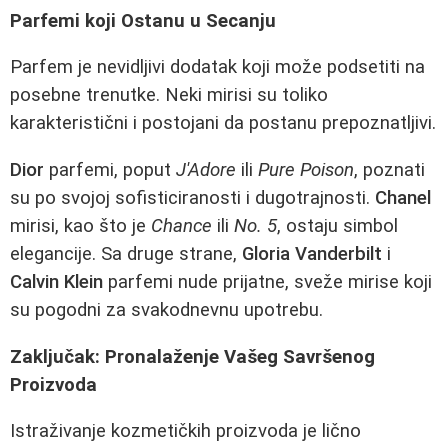
Parfemi koji Ostanu u Secanju
Parfem je nevidljivi dodatak koji može podsetiti na
posebne trenutke. Neki mirisi su toliko
karakteristični i postojani da postanu prepoznatljivi.
Dior
parfemi, poput
J'Adore
ili
Pure Poison
, poznati
su po svojoj sofisticiranosti i dugotrajnosti.
Chanel
mirisi, kao što je
Chance
ili
No. 5
, ostaju simbol
elegancije. Sa druge strane,
Gloria Vanderbilt
i
Calvin Klein
parfemi nude prijatne, sveže mirise koji
su pogodni za svakodnevnu upotrebu.
Zaključak: Pronalaženje Vašeg Savršenog
Proizvoda
Istraživanje kozmetičkih proizvoda je lično