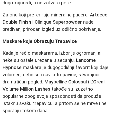
dugotrajnosti, a ne zatvara pore.
Za one koji preferiraju mineralne pudere,
Artdeco
Double Finish
i
Clinique Superpowder
nude
predivan, prirodan izgled uz odlično pokrivanje.
Maskare koje Obrazuju Trepavice
Kada je reč o maskarama, izbor je ogroman, ali
neke su ostale urezane u secanju.
Lancome
Hypnose
maskara je dugogodišnji favorit koji daje
volumen, definiše i savija trepavice, stvarajući
dramatičan pogled.
Maybelline Colossal
i
L'Oreal
Volume Million Lashes
takođe su izuzetno
popularne zbog svoje sposobnosti da produže i
istaknu svaku trepavicu, a pritom se ne mrve i ne
spuštaju tokom dana.