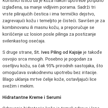
Korisnici ističu da je koža nakon upotrebe potpuno
izglađena, sa manje vidljivim porama. Sadrži tri
vrste pilirajućih čestica i ima termičko dejstvo,
zagrevajući kožu i temeljito je čisteći. Savršen je za
kombinovanu ili masnu kožu, a preporučuje se
korišćenje uz losion posle pilinga za postizanje
svilenkastog osećaja.
S druge strane,
St. Ives Piling od Kajsije
je takođe
osvojio srca mnogih. Posebno je pogodan za
osetljivu kožu, sa čak 95% prirodnih sastojaka, što
omogućava svakodnevnu upotrebu bez iritacije.
Blago uklanja mrtve ćelije kože, ostavljajući lice
svežim i mekim.
Hidratantne Kreme i Serumi