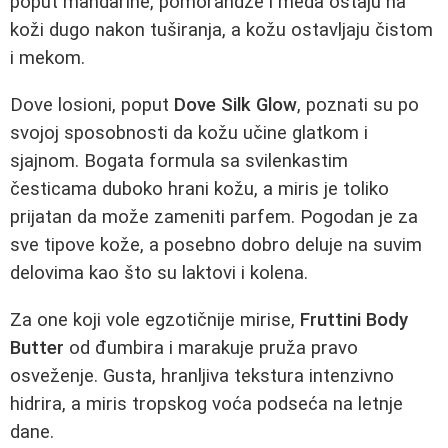
poput mandarine, pomorandže i meda ostaju na
koži dugo nakon tuširanja, a kožu ostavljaju čistom
i mekom.
Dove losioni, poput
Dove Silk Glow
, poznati su po
svojoj sposobnosti da kožu učine glatkom i
sjajnom. Bogata formula sa svilenkastim
česticama duboko hrani kožu, a miris je toliko
prijatan da može zameniti parfem. Pogodan je za
sve tipove kože, a posebno dobro deluje na suvim
delovima kao što su laktovi i kolena.
Za one koji vole egzotičnije mirise,
Fruttini Body
Butter
od đumbira i marakuje pruža pravo
osveženje. Gusta, hranljiva tekstura intenzivno
hidrira, a miris tropskog voća podseća na letnje
dane.