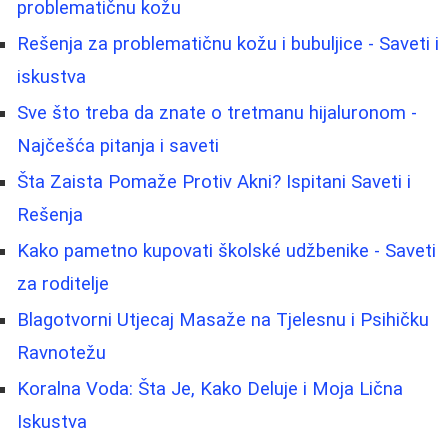
problematičnu kožu
Rešenja za problematičnu kožu i bubuljice - Saveti i
iskustva
Sve što treba da znate o tretmanu hijaluronom -
Najčešća pitanja i saveti
Šta Zaista Pomaže Protiv Akni? Ispitani Saveti i
Rešenja
Kako pametno kupovati školské udžbenike - Saveti
za roditelje
Blagotvorni Utjecaj Masaže na Tjelesnu i Psihičku
Ravnotežu
Koralna Voda: Šta Je, Kako Deluje i Moja Lična
Iskustva