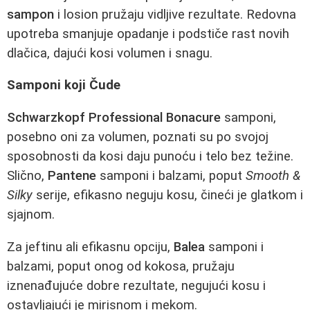
sampon
i losion pružaju vidljive rezultate. Redovna
upotreba smanjuje opadanje i podstiče rast novih
dlačica, dajući kosi volumen i snagu.
Samponi koji Čude
Schwarzkopf Professional Bonacure
samponi,
posebno oni za volumen, poznati su po svojoj
sposobnosti da kosi daju punoću i telo bez težine.
Slično,
Pantene
samponi i balzami, poput
Smooth &
Silky
serije, efikasno neguju kosu, čineći je glatkom i
sjajnom.
Za jeftinu ali efikasnu opciju,
Balea
samponi i
balzami, poput onog od kokosa, pružaju
iznenađujuće dobre rezultate, negujući kosu i
ostavljajući je mirisnom i mekom.