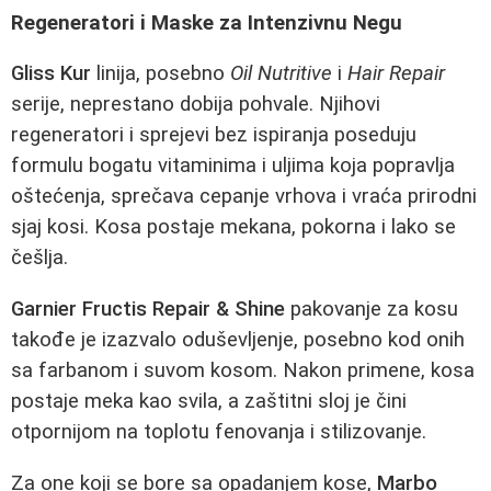
Regeneratori i Maske za Intenzivnu Negu
Gliss Kur
linija, posebno
Oil Nutritive
i
Hair Repair
serije, neprestano dobija pohvale. Njihovi
regeneratori i sprejevi bez ispiranja poseduju
formulu bogatu vitaminima i uljima koja popravlja
oštećenja, sprečava cepanje vrhova i vraća prirodni
sjaj kosi. Kosa postaje mekana, pokorna i lako se
češlja.
Garnier Fructis Repair & Shine
pakovanje za kosu
takođe je izazvalo oduševljenje, posebno kod onih
sa farbanom i suvom kosom. Nakon primene, kosa
postaje meka kao svila, a zaštitni sloj je čini
otpornijom na toplotu fenovanja i stilizovanje.
Za one koji se bore sa opadanjem kose,
Marbo