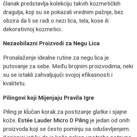
članak predstavlja kolekciju takvih kozmetičkih
dragulja, koji su se pokazali vrednim pažnje, bez
obzira da li se radi o nezi lica, tela, kose ili
dekorativnoj kozmetici.
Nezaobilazni Proizvodi za Negu Lica
Pronalaženje idealne rutine za negu lica je
putovanje za sebe. Među brojnim proizvodima, neki
su se istakli zahvaljujući svojoj efikasnosti i
kvalitetu.
Pilingovi koji Mijenjaju Pravila Igre
Piling je kĺučan korak za postizanje glatke i sjaјne
kože.
Estée Lauder Micro D Piling
je jedan od onih
proizvoda koji se često pominju sa oduševljenjem.