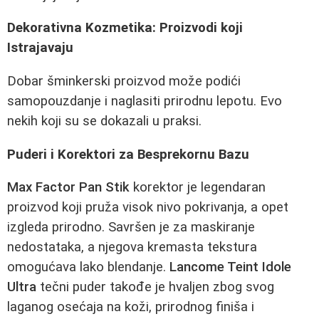
Dekorativna Kozmetika: Proizvodi koji
Istrajavaju
Dobar šminkerski proizvod može podići
samopouzdanje i naglasiti prirodnu lepotu. Evo
nekih koji su se dokazali u praksi.
Puderi i Korektori za Besprekornu Bazu
Max Factor Pan Stik
korektor je legendaran
proizvod koji pruža visok nivo pokrivanja, a opet
izgleda prirodno. Savršen je za maskiranje
nedostataka, a njegova kremasta tekstura
omogućava lako blendanje.
Lancome Teint Idole
Ultra
tečni puder takođe je hvaljen zbog svog
laganog osećaja na koži, prirodnog finiša i