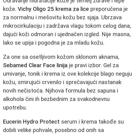
Odravanje hidratacije kože je temelj zdrave i lepe
kože.
Vichy Oligo 25 krema za lice
preporučena je
za normalnu i mešovitu kožu bez sjaja. Ubrzava
mikrocirkulaciju i zadržava vlagu tokom celog dana,
dajući koži odmoran i ujednačen izgled. Nije masna,
lako se upija i pogodna je za mladu kožu.
Za one sa osetljivom kožom sklonom aknama,
Sebamed Clear Face linija
je pravi izbor. Gel za
umivanje, tonik i krema iz ove kolekcije blago neguju
kožu, smirujući crvenilo i sprečavajući nastanak
novih nečistoća. Njihova formula bez sapuna i
alkohola čini ih bezbednim za svakodnevnu
upotrebu.
Eucerin Hydro Protect
serum i krema takođe su
dobili velike pohvale, posebno od onih sa