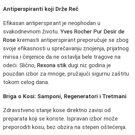
Antiperspiranti koji Drže Reč
Efikasan antiperspirant je neophodan u
svakodnevnom životu.
Yves Rocher Pur Desir de
Rose
kremasti antiperspirant preporučuje se zbog
svoje efikasnosti u sprečavanju znojenja, prijatnog
mirisa i činjenice da ne ostavlja bele tragove na
odeći. Slično,
Rexona stik
dugi niz godina je
pouzdan izbor za mnoge, pružajući sigurnu zaštitu
tokom celog dana.
Briga o Kosi: Samponi, Regeneratori i Tretmani
Zdravstveno stanje kose direktno zavisi od
preparata koji se koriste. Ispravan izbor može
preporoditi kosu, bez obzira na stepen oštećenja.