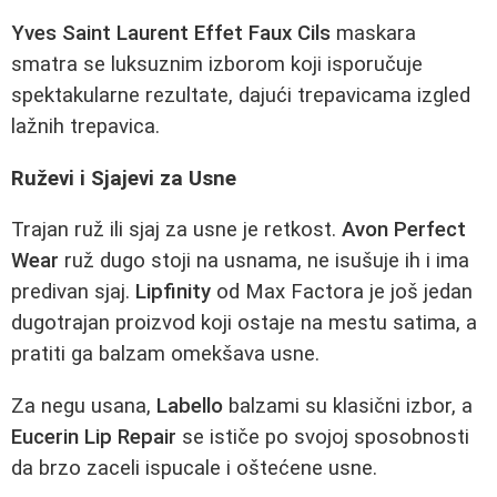
Yves Saint Laurent Effet Faux Cils
maskara
smatra se luksuznim izborom koji isporučuje
spektakularne rezultate, dajući trepavicama izgled
lažnih trepavica.
Ruževi i Sjajevi za Usne
Trajan ruž ili sjaj za usne je retkost.
Avon Perfect
Wear
ruž dugo stoji na usnama, ne isušuje ih i ima
predivan sjaj.
Lipfinity
od Max Factora je još jedan
dugotrajan proizvod koji ostaje na mestu satima, a
pratiti ga balzam omekšava usne.
Za negu usana,
Labello
balzami su klasični izbor, a
Eucerin Lip Repair
se ističe po svojoj sposobnosti
da brzo zaceli ispucale i oštećene usne.