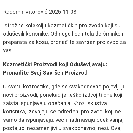
Radomir Vitorović
2025-11-08
Istražite kolekciju kozmetičkih proizvoda koji su
oduševili korisnike. Od nege lica i tela do šminke i
preparata za kosu, pronađite savršen proizvod za
vas.
Kozmetički Proizvodi koji Oduševljavaju:
Pronađite Svoj Savršen Proizvod
U svetu kozmetike, gde se svakodnevno pojavljuju
novi proizvodi, ponekad je teško izdvojiti one koji
zaista ispunjavaju obećanja. Kroz iskustva
korisnika, izdvajaju se određeni proizvodi koji ne
samo da ispunjavaju, već i nadmašuju očekivanja,
postajući nezamenljivi u svakodnevnoj nezi. Ovaj