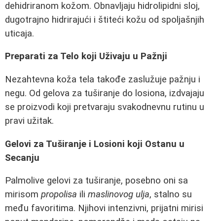
dehidriranom kožom. Obnavljaju hidrolipidni sloj,
dugotrajno hidrirajući i štiteći kožu od spoljašnjih
uticaja.
Preparati za Telo koji Uživaju u Pažnji
Nezahtevna koža tela takođe zaslužuje pažnju i
negu. Od gelova za tuširanje do losiona, izdvajaju
se proizvodi koji pretvaraju svakodnevnu rutinu u
pravi užitak.
Gelovi za Tuširanje i Losioni koji Ostanu u
Secanju
Palmolive gelovi za tuširanje, posebno oni sa
mirisom
propolisa
ili
maslinovog ulja
, stalno su
među favoritima. Njihovi intenzivni, prijatni mirisi