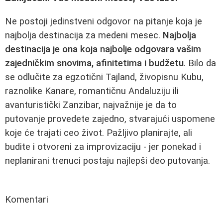
Ne postoji jedinstveni odgovor na pitanje koja je
najbolja destinacija za medeni mesec.
Najbolja
destinacija je ona koja najbolje odgovara vašim
zajedničkim snovima, afinitetima i budžetu
. Bilo da
se odlučite za egzotični Tajland, živopisnu Kubu,
raznolike Kanare, romantičnu Andaluziju ili
avanturistički Zanzibar, najvažnije je da to
putovanje provedete zajedno, stvarajući uspomene
koje će trajati ceo život. Pažljivo planirajte, ali
budite i otvoreni za improvizaciju - jer ponekad i
neplanirani trenuci postaju najlepši deo putovanja.
Komentari