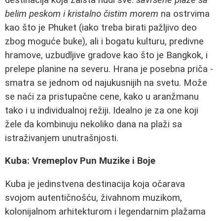
belim peskom i kristalno čistim morem
na ostrvima
kao što je Phuket (iako treba birati pažljivo deo
zbog moguće buke), ali i bogatu kulturu, predivne
hramove, uzbudljive gradove kao što je Bangkok, i
prelepe planine na severu. Hrana je posebna priča -
smatra se jednom od najukusnijih na svetu. Može
se naći za pristupačne cene, kako u aranžmanu
tako i u individualnoj režiji. Idealno je za one koji
žele da kombinuju nekoliko dana na plaži sa
istraživanjem unutrašnjosti.
Kuba: Vremeplov Pun Muzike i Boje
Kuba je jedinstvena destinacija koja očarava
svojom autentičnošću, živahnom muzikom,
kolonijalnom arhitekturom i legendarnim plažama