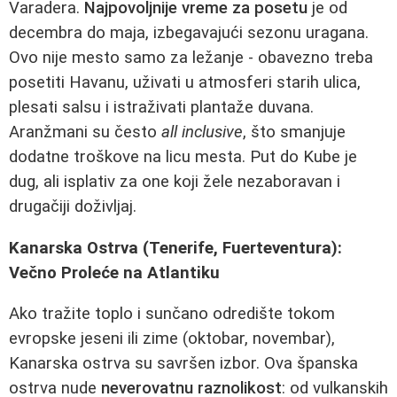
Varadera.
Najpovoljnije vreme za posetu
je od
decembra do maja, izbegavajući sezonu uragana.
Ovo nije mesto samo za ležanje - obavezno treba
posetiti Havanu, uživati u atmosferi starih ulica,
plesati salsu i istraživati plantaže duvana.
Aranžmani su često
all inclusive
, što smanjuje
dodatne troškove na licu mesta. Put do Kube je
dug, ali isplativ za one koji žele nezaboravan i
drugačiji doživljaj.
Kanarska Ostrva (Tenerife, Fuerteventura):
Večno Proleće na Atlantiku
Ako tražite toplo i sunčano odredište tokom
evropske jeseni ili zime (oktobar, novembar),
Kanarska ostrva su savršen izbor. Ova španska
ostrva nude
neverovatnu raznolikost
: od vulkanskih