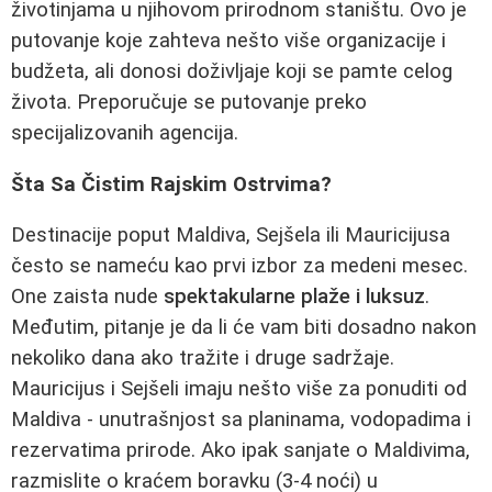
životinjama u njihovom prirodnom staništu. Ovo je
putovanje koje zahteva nešto više organizacije i
budžeta, ali donosi doživljaje koji se pamte celog
života. Preporučuje se putovanje preko
specijalizovanih agencija.
Šta Sa Čistim Rajskim Ostrvima?
Destinacije poput Maldiva, Sejšela ili Mauricijusa
često se nameću kao prvi izbor za medeni mesec.
One zaista nude
spektakularne plaže i luksuz
.
Međutim, pitanje je da li će vam biti dosadno nakon
nekoliko dana ako tražite i druge sadržaje.
Mauricijus i Sejšeli imaju nešto više za ponuditi od
Maldiva - unutrašnjost sa planinama, vodopadima i
rezervatima prirode. Ako ipak sanjate o Maldivima,
razmislite o kraćem boravku (3-4 noći) u