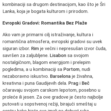
kombinaciji sa drugom destinacijom, kao što je Šri
Lanka, koja je bogata kulturom i prirodom.
Evropski Gradovi: Romantika Bez Plaže
Ako vam je primarni cilj istraživanje, kultura i
romantična atmosfera, evropski gradovi su uvek
siguran izbor.
Rim
je večni i nepresušan izvor čuda,
savršen za zaljubljene.
Lisabon
sa svojom
nostalgičnom, blagom energijom i prelepim
pogledima, a u kombinaciji sa
Portom
, nudi
nezaboravno iskustvo.
Barselona
je živahna,
kreativna i puna Gaudijevih dela.
Prag
i
Beč
očaravaju svojom carskom lepotom, posebno u
proleće ili jesen. Za ove gradove je često najbolje
putovati u sopstvenoj režiji, birajući smeštaj u
centru kako biste sve imali na dohvat ruke.