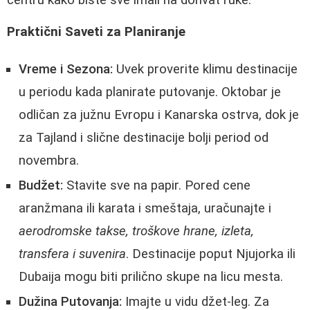
Praktični Saveti za Planiranje
Vreme i Sezona:
Uvek proverite klimu destinacije
u periodu kada planirate putovanje. Oktobar je
odličan za južnu Evropu i Kanarska ostrva, dok je
za Tajland i slične destinacije bolji period od
novembra.
Budžet:
Stavite sve na papir. Pored cene
aranžmana ili karata i smeštaja, uračunajte i
aerodromske takse, troškove hrane, izleta,
transfera i suvenira
. Destinacije poput Njujorka ili
Dubaija mogu biti prilično skupe na licu mesta.
Dužina Putovanja:
Imajte u vidu džet-leg. Za