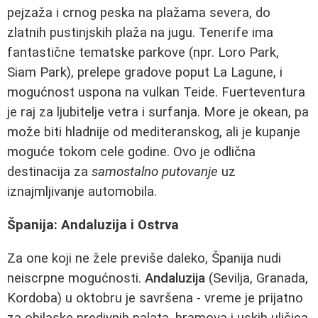
pejzaža i crnog peska na plažama severa, do
zlatnih pustinjskih plaža na jugu. Tenerife ima
fantastične tematske parkove (npr. Loro Park,
Siam Park), prelepe gradove poput La Lagune, i
mogućnost uspona na vulkan Teide. Fuerteventura
je raj za ljubitelje vetra i surfanja. More je okean, pa
može biti hladnije od mediteranskog, ali je kupanje
moguće tokom cele godine. Ovo je odlična
destinacija za
samostalno putovanje
uz
iznajmljivanje automobila.
Španija: Andaluzija i Ostrva
Za one koji ne žele previše daleko, Španija nudi
neiscrpne mogućnosti.
Andaluzija
(Sevilja, Granada,
Kordoba) u oktobru je savršena - vreme je prijatno
za obilaske predivnih palata, hramova i uskih uličica