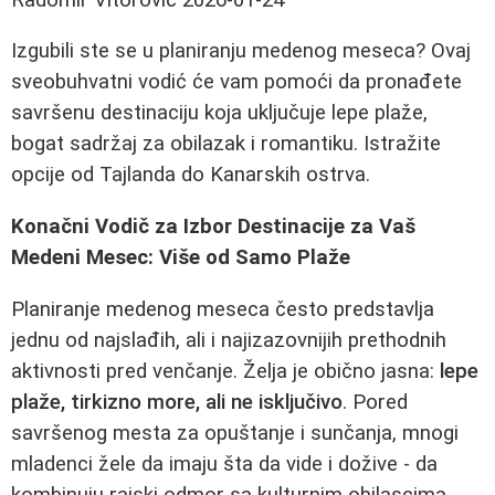
Izgubili ste se u planiranju medenog meseca? Ovaj
sveobuhvatni vodić će vam pomoći da pronađete
savršenu destinaciju koja uključuje lepe plaže,
bogat sadržaj za obilazak i romantiku. Istražite
opcije od Tajlanda do Kanarskih ostrva.
Konačni Vodič za Izbor Destinacije za Vaš
Medeni Mesec: Više od Samo Plaže
Planiranje medenog meseca često predstavlja
jednu od najslađih, ali i najizazovnijih prethodnih
aktivnosti pred venčanje. Želja je obično jasna:
lepe
plaže, tirkizno more, ali ne isključivo
. Pored
savršenog mesta za opuštanje i sunčanja, mnogi
mladenci žele da imaju šta da vide i dožive - da
kombinuju rajski odmor sa kulturnim obilascima,