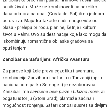
punih života. Može se kombinovati sa nekoliko
dana odmora na obali (Costa del Sol) ili na jednom
od ostrva.
Majorka
takođe nudi mnogo više od
plaža - prelepu prirodu, planine, šetnje i kulturni
život u Palmi. Ovo su destinacije koje lako mogu da
iskombinuju romantične obilaske gradova sa
opuštanjem.
Zanzibar sa Safarijem: Afrička Avantura
Za parove koji žele pravu egzotiku i avanturu,
kombinacija Zanzibara i safarija u Tanzaniji (npr. u
nacionalnom parku Serengeti) je nezaboravna.
Zanzibar ima
savršene bele plaže i tirkizno more
, ali i
bogatu istoriju (Stoni Grad), plantaže začina i
mogućnost ronjenja. Safari donosi susret sa divljim