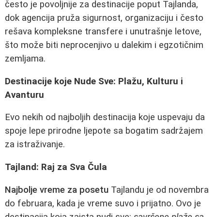
često je povoljnije za destinacije poput Tajlanda,
dok agencija pruža sigurnost, organizaciju i često
rešava kompleksne transfere i unutrašnje letove,
što može biti neprocenjivo u dalekim i egzotičnim
zemljama.
Destinacije koje Nude Sve: Plažu, Kulturu i
Avanturu
Evo nekih od najboljih destinacija koje uspevaju da
spoje lepe prirodne ljepote sa bogatim sadržajem
za istraživanje.
Tajland: Raj za Sva Čula
Najbolje vreme za posetu
Tajlandu je od novembra
do februara, kada je vreme suvo i prijatno. Ovo je
destinacija koja zaista nudi sve:
savršene plaže sa