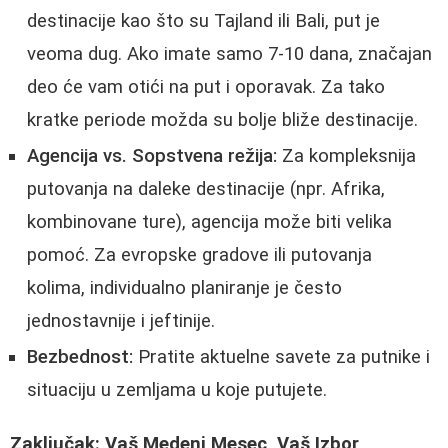
destinacije kao što su Tajland ili Bali, put je
veoma dug. Ako imate samo 7-10 dana, značajan
deo će vam otići na put i oporavak. Za tako
kratke periode možda su bolje bliže destinacije.
Agencija vs. Sopstvena režija:
Za kompleksnija
putovanja na daleke destinacije (npr. Afrika,
kombinovane ture), agencija može biti velika
pomoć. Za evropske gradove ili putovanja
kolima, individualno planiranje je često
jednostavnije i jeftinije.
Bezbednost:
Pratite aktuelne savete za putnike i
situaciju u zemljama u koje putujete.
Zaključak: Vaš Medeni Mesec, Vaš Izbor