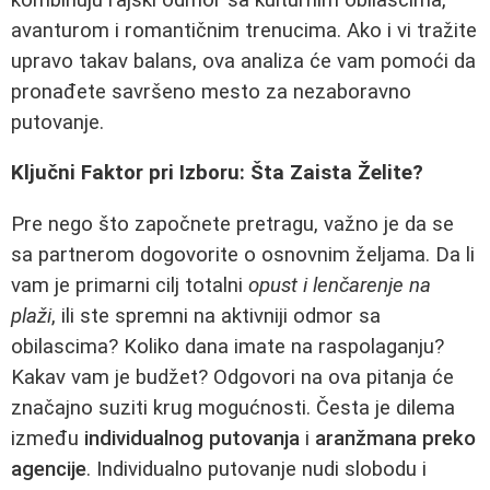
avanturom i romantičnim trenucima. Ako i vi tražite
upravo takav balans, ova analiza će vam pomoći da
pronađete savršeno mesto za nezaboravno
putovanje.
Ključni Faktor pri Izboru: Šta Zaista Želite?
Pre nego što započnete pretragu, važno je da se
sa partnerom dogovorite o osnovnim željama. Da li
vam je primarni cilj totalni
opust i lenčarenje na
plaži
, ili ste spremni na aktivniji odmor sa
obilascima? Koliko dana imate na raspolaganju?
Kakav vam je budžet? Odgovori na ova pitanja će
značajno suziti krug mogućnosti. Česta je dilema
između
individualnog putovanja
i
aranžmana preko
agencije
. Individualno putovanje nudi slobodu i