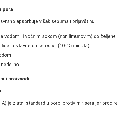
e pora
a izvrsno apsorbuje višak sebuma i prljavštinu:
a vodom ili voćnim sokom (npr. limunovim) do željene
 lice i ostavite da se osuši (10-15 minuta)
vodom
a nedeljno
i i proizvodi
a
BHA) je zlatni standard u borbi protiv mitisera jer prodir