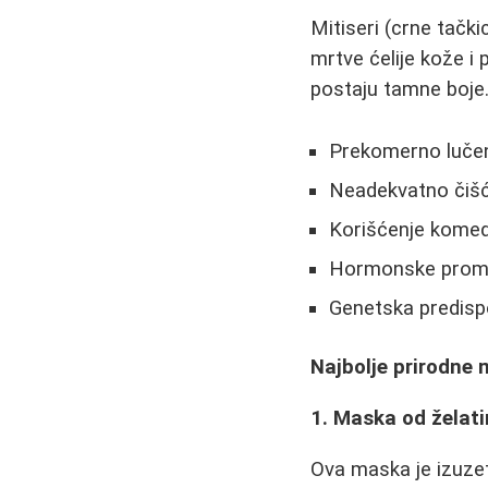
Mitiseri (crne tačk
mrtve ćelije kože i
postaju tamne boje.
Prekomerno luče
Neadekvatno čišć
Korišćenje komed
Hormonske prom
Genetska predispo
Najbolje prirodne 
1. Maska od želati
Ova maska je izuzet