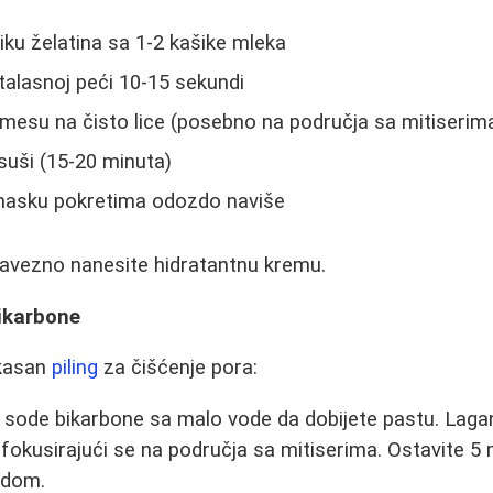
ku želatina sa 1-2 kašike mleka
talasnoj peći 10-15 sekundi
mesu na čisto lice (posebno na područja sa mitiserim
suši (15-20 minuta)
 masku pokretima odozdo naviše
vezno nanesite hidratantnu kremu.
bikarbone
ikasan
piling
za čišćenje pora:
sode bikarbone sa malo vode da dobijete pastu. Lagan
fokusirajući se na područja sa mitiserima. Ostavite 5 
odom.