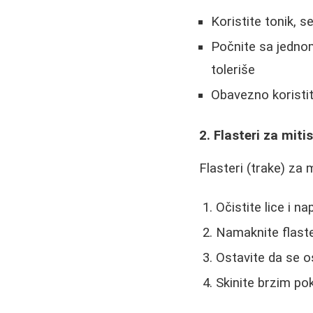
Koristite tonik, s
Počnite sa jedno
toleriše
Obavezno koristit
2. Flasteri za miti
Flasteri (trake) za 
Očistite lice i n
Namaknite flaste
Ostavite da se o
Skinite brzim p