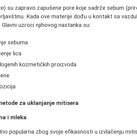
ice) su zapravo zapušene pore koje sadrže sebum (prir
 prljavštinu. Kada ove materije dođu u kontakt sa vazdu
 Glavni uzroci njihovog nastanka su:
nje sebuma
enje lica
ogenih kozmetičkih proizvoda
ene
zicija
metode za uklanjanje mitisera
na i mleka
no popularna zbog svoje efikasnosti u izvlačenju miti