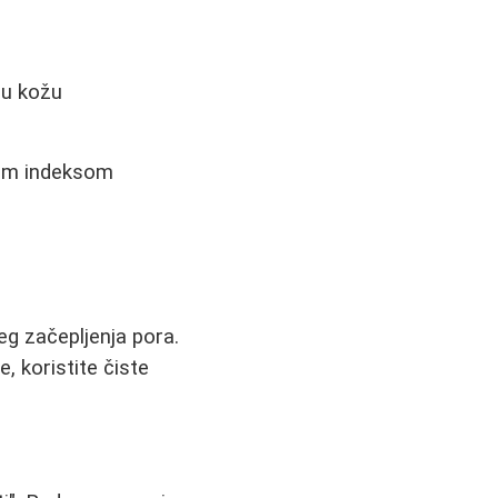
nu kožu
kim indeksom
eg začepljenja pora.
, koristite čiste