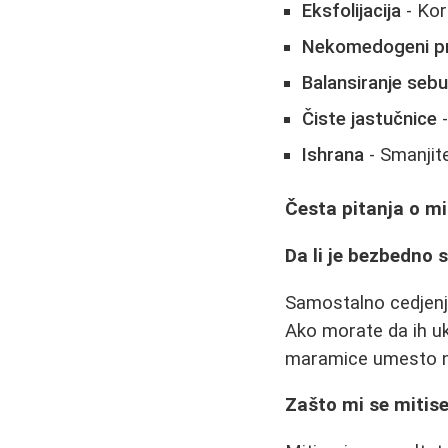
Eksfolijacija
- Kor
Nekomedogeni pr
Balansiranje seb
Čiste jastučnice
-
Ishrana
- Smanjit
Česta pitanja o mi
Da li je bezbedno 
Samostalno cedjenje
Ako morate da ih ukl
maramice umesto nok
Zašto mi se mitise