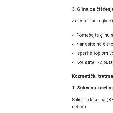
3. Glina za čišćenj
Zelena ili bela glin
Pomešajte glinu s
Nanosite na čisto
Isperite toplom 
Koristite 1-2 put
Kozmetički tretman
1. Salicilna kiselin
Salicilna kiselina (
sebum: