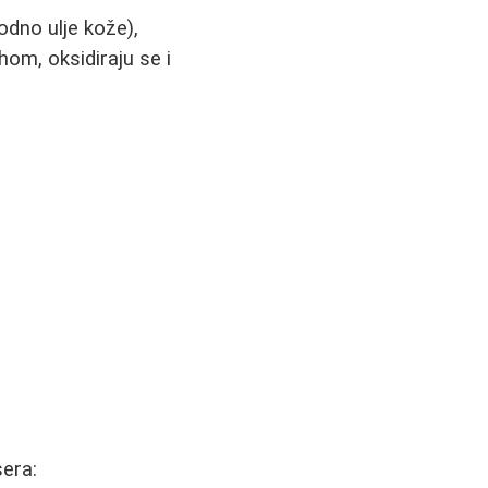
odno ulje kože),
hom, oksidiraju se i
sera: