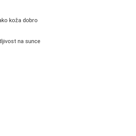
 ako koža dobro
tljivost na sunce