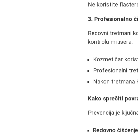
Ne koristite flaster
3. Profesionalno či
Redovni tretmani ko
kontrolu mitisera:
Kozmetičar korist
Profesionalni tret
Nakon tretmana k
Kako sprečiti povr
Prevencija je ključn
Redovno čišćenj