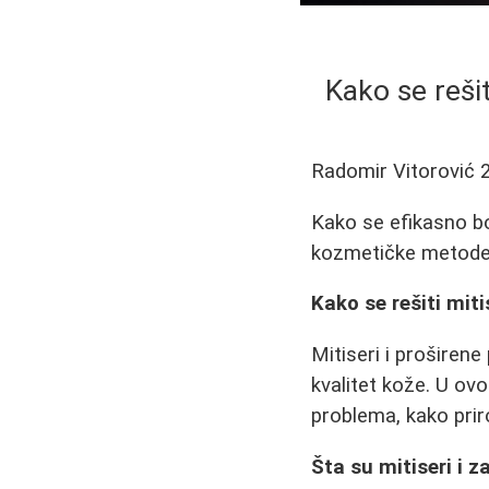
Kako se rešit
Radomir Vitorović
Kako se efikasno bor
kozmetičke metode z
Kako se rešiti miti
Mitiseri i proširen
kvalitet kože. U ov
problema, kako prir
Šta su mitiseri i 