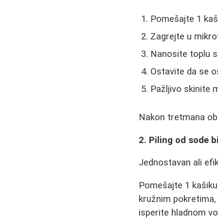
Pomešajte 1 kaši
Zagrejte u mikro
Nanosite toplu s
Ostavite da se o
Pažljivo skinite
Nakon tretmana oba
2. Piling od sode 
Jednostavan ali ef
Pomešajte 1 kašiku 
kružnim pokretima, 
isperite hladnom v