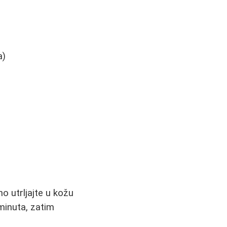
a)
o utrljajte u kožu
minuta, zatim