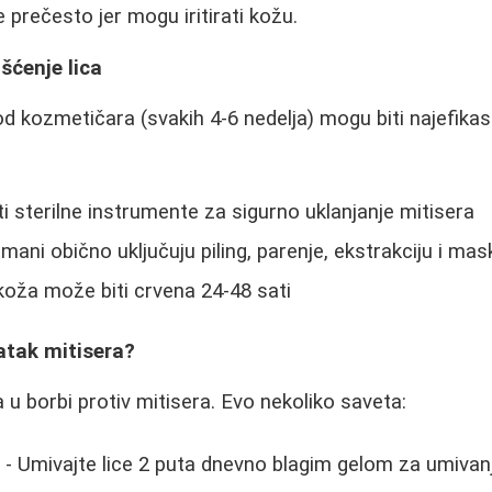
e prečesto jer mogu iritirati kožu.
šćenje lica
d kozmetičara (svakih 4-6 nedelja) mogu biti najefikasn
i sterilne instrumente za sigurno uklanjanje mitisera
mani obično uključuju piling, parenje, ekstrakciju i mas
oža može biti crvena 24-48 sati
atak mitisera?
a u borbi protiv mitisera. Evo nekoliko saveta:
e
- Umivajte lice 2 puta dnevno blagim gelom za umivan