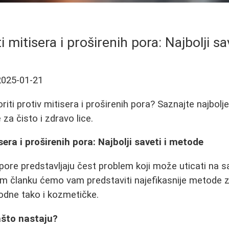
i mitisera i proširenih pora: Najbolji s
2025-01-21
iti protiv mitisera i proširenih pora? Saznajte najbolje
a čisto i zdravo lice.
sera i proširenih pora: Najbolji saveti i metode
e pore predstavljaju čest problem koji može uticati na
om članku ćemo vam predstaviti najefikasnije metode 
odne tako i kozmetičke.
zašto nastaju?