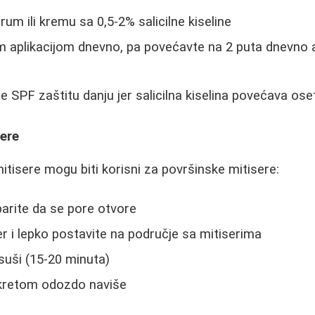
erum ili kremu sa 0,5-2% salicilne kiseline
m aplikacijom dnevno, pa povećavte na 2 puta dnevno
e SPF zaštitu danju jer salicilna kiselina povećava ose
sere
mitisere mogu biti korisni za površinske mitisere:
aparite da se pore otvore
r i lepko postavite na područje sa mitiserima
suši (15-20 minuta)
okretom odozdo naviše