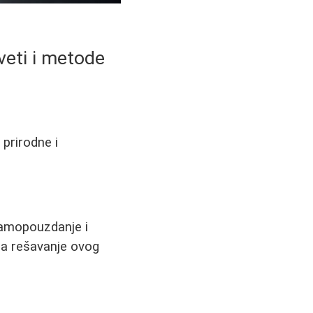
aveti i metode
 prirodne i
 samopouzdanje i
za rešavanje ovog