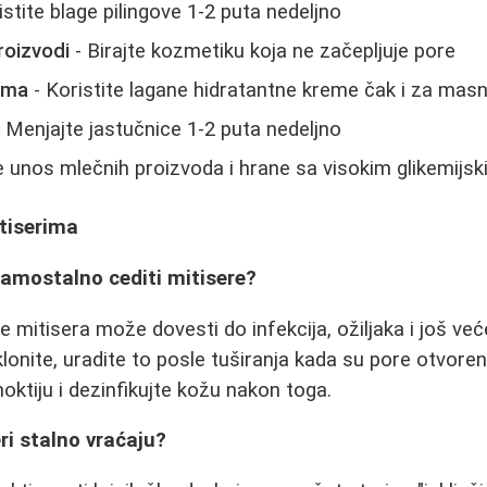
istite blage pilingove 1-2 puta nedeljno
oizvodi
- Birajte kozmetiku koja ne začepljuje pore
uma
- Koristite lagane hidratantne kreme čak i za mas
 Menjajte jastučnice 1-2 puta nedeljno
e unos mlečnih proizvoda i hrane sa visokim glikemijs
tiserima
samostalno cediti mitisere?
 mitisera može dovesti do infekcija, ožiljaka i još već
onite, uradite to posle tuširanja kada su pore otvorene
tiju i dezinfikujte kožu nakon toga.
ri stalno vraćaju?