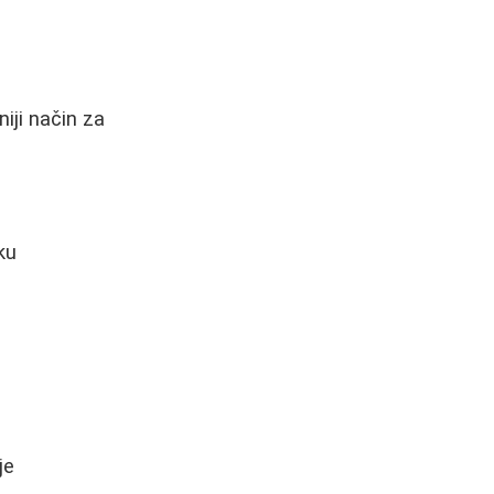
iji način za
ku
je