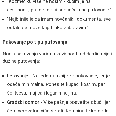
"Kozmetiku više ne nosim - kupim je na
destinaciji, pa me mirisi podsećaju na putovanje."
"Najbitnije je da imam novčanik i dokumenta, sve
ostalo se može kupiti ako zaboravim."
Pakovanje po tipu putovanja
Način pakovanja varira u zavisnosti od destinacije i
dužine putovanja:
Letovanje
- Najjednostavnije za pakovanje, jer je
odeća minimalna. Ponesite kupaci kostim, par
šortseva, majica i laganih haljina.
Gradski odmor
- Više pažnje posvetite obući, jer
ćete verovatno više šetati. Kombinujte komode