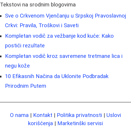
Tekstovi na srodnim blogovima
Sve o Crkvenom Vjenčanju u Srpskoj Pravoslavnoj
Crkvi: Pravila, Troškovi i Saveti
Kompletan vodič za vežbanje kod kuće: Kako
postići rezultate
Kompletan vodič kroz savremene tretmane lica i
negu kože
10 Efikasnih Načina da Uklonite Podbradak
Prirodnim Putem
O nama
|
Kontakt
|
Politika privatnosti
|
Uslovi
korišćenja
|
Marketinški servisi