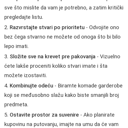
sve što mislite da vam je potrebno, a zatim kritički
pregledajte listu.
Razvrstajte stvari po prioritetu
- Odvojite ono
bez čega stvarno ne možete od onoga što bi bilo
lepo imati.
Složite sve na krevet pre pakovanja
- Vizuelno
ćete lakše proceniti koliko stvari imate i šta
možete izostaviti.
Kombinujte odeću
- Biramte komade garderobe
koji se međusobno slažu kako biste smanjili broj
predmeta.
Ostavite prostor za suvenire
- Ako planirate
kupovinu na putovanju, imajte na umu da će vam