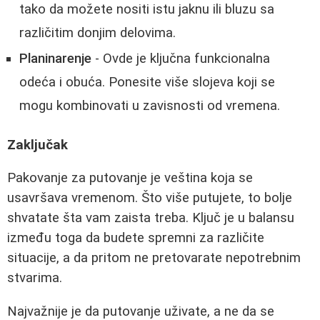
tako da možete nositi istu jaknu ili bluzu sa
različitim donjim delovima.
Planinarenje
- Ovde je ključna funkcionalna
odeća i obuća. Ponesite više slojeva koji se
mogu kombinovati u zavisnosti od vremena.
Zaključak
Pakovanje za putovanje je veština koja se
usavršava vremenom. Što više putujete, to bolje
shvatate šta vam zaista treba. Ključ je u balansu
između toga da budete spremni za različite
situacije, a da pritom ne pretovarate nepotrebnim
stvarima.
Najvažnije je da putovanje uživate, a ne da se