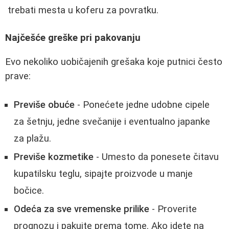
trebati mesta u koferu za povratku.
Najčešće greške pri pakovanju
Evo nekoliko uobičajenih grešaka koje putnici često
prave:
Previše obuće
- Ponećete jedne udobne cipele
za šetnju, jedne svečanije i eventualno japanke
za plažu.
Previše kozmetike
- Umesto da ponesete čitavu
kupatilsku teglu, sipajte proizvode u manje
bočice.
Odeća za sve vremenske prilike
- Proverite
prognozu i pakujte prema tome. Ako idete na