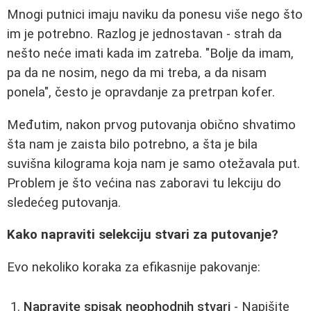
Mnogi putnici imaju naviku da ponesu više nego što
im je potrebno. Razlog je jednostavan - strah da
nešto neće imati kada im zatreba. "Bolje da imam,
pa da ne nosim, nego da mi treba, a da nisam
ponela", često je opravdanje za pretrpan kofer.
Međutim, nakon prvog putovanja obično shvatimo
šta nam je zaista bilo potrebno, a šta je bila
suvišna kilograma koja nam je samo otežavala put.
Problem je što većina nas zaboravi tu lekciju do
sledećeg putovanja.
Kako napraviti selekciju stvari za putovanje?
Evo nekoliko koraka za efikasnije pakovanje:
Napravite spisak neophodnih stvari
- Napišite