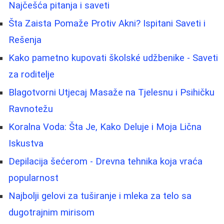
Najčešća pitanja i saveti
Šta Zaista Pomaže Protiv Akni? Ispitani Saveti i
Rešenja
Kako pametno kupovati školské udžbenike - Saveti
za roditelje
Blagotvorni Utjecaj Masaže na Tjelesnu i Psihičku
Ravnotežu
Koralna Voda: Šta Je, Kako Deluje i Moja Lična
Iskustva
Depilacija šećerom - Drevna tehnika koja vraća
popularnost
Najbolji gelovi za tuširanje i mleka za telo sa
dugotrajnim mirisom