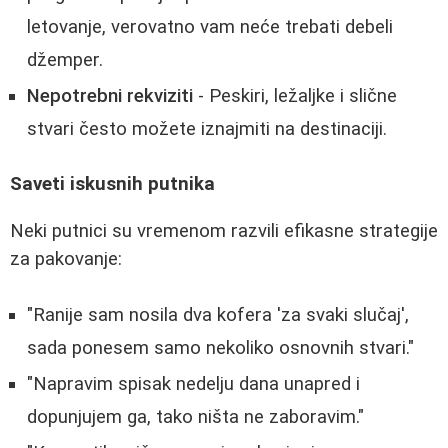
letovanje, verovatno vam neće trebati debeli
džemper.
Nepotrebni rekviziti
- Peskiri, ležaljke i slične
stvari često možete iznajmiti na destinaciji.
Saveti iskusnih putnika
Neki putnici su vremenom razvili efikasne strategije
za pakovanje:
"Ranije sam nosila dva kofera 'za svaki slučaj',
sada ponesem samo nekoliko osnovnih stvari."
"Napravim spisak nedelju dana unapred i
dopunjujem ga, tako ništa ne zaboravim."