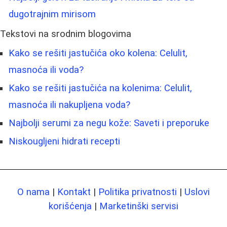
dugotrajnim mirisom
Tekstovi na srodnim blogovima
Kako se rešiti jastučića oko kolena: Celulit,
masnoća ili voda?
Kako se rešiti jastučića na kolenima: Celulit,
masnoća ili nakupljena voda?
Najbolji serumi za negu kože: Saveti i preporuke
Niskougljeni hidrati recepti
O nama
|
Kontakt
|
Politika privatnosti
|
Uslovi
korišćenja
|
Marketinški servisi