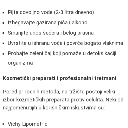
Pijte dovoljno vode (2-3 litra dnevno)
Izbegavajte gazirana pića i alkohol
Smanjite unos šećera i belog brasna
Uvrstite u ishranu voće i povrće bogato vlaknima
Probajte zeleni čaj koji pomaže u detoksikaciji
organizma
Kozmetički preparati i profesionalni tretmani
Pored prirodnih metoda, na tržištu postoji veliki
izbor kozmetičkih preparata protiv celulita. Neki od
najpomenutijih u korisničkim iskustvima su:
Vichy Lipometric