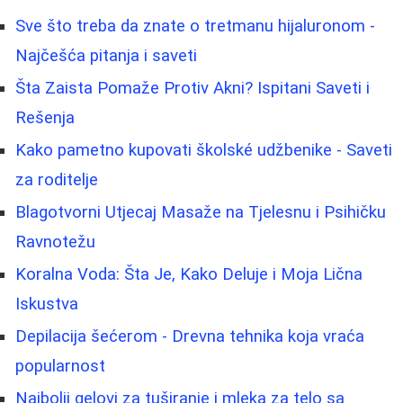
Sve što treba da znate o tretmanu hijaluronom -
Najčešća pitanja i saveti
Šta Zaista Pomaže Protiv Akni? Ispitani Saveti i
Rešenja
Kako pametno kupovati školské udžbenike - Saveti
za roditelje
Blagotvorni Utjecaj Masaže na Tjelesnu i Psihičku
Ravnotežu
Koralna Voda: Šta Je, Kako Deluje i Moja Lična
Iskustva
Depilacija šećerom - Drevna tehnika koja vraća
popularnost
Najbolji gelovi za tuširanje i mleka za telo sa