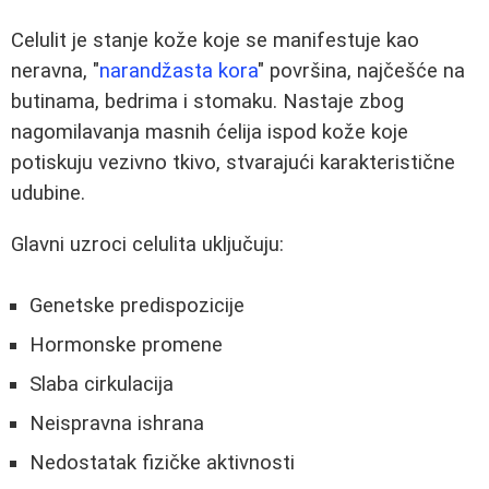
Celulit je stanje kože koje se manifestuje kao
neravna, "
narandžasta kora
" površina, najčešće na
butinama, bedrima i stomaku. Nastaje zbog
nagomilavanja masnih ćelija ispod kože koje
potiskuju vezivno tkivo, stvarajući karakteristične
udubine.
Glavni uzroci celulita uključuju:
Genetske predispozicije
Hormonske promene
Slaba cirkulacija
Neispravna ishrana
Nedostatak fizičke aktivnosti