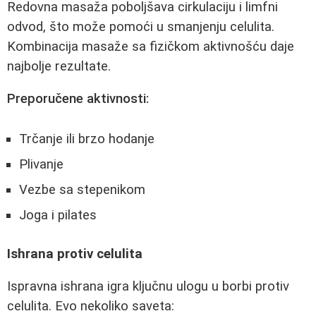
Redovna masaža poboljšava cirkulaciju i limfni
odvod, što može pomoći u smanjenju celulita.
Kombinacija masaže sa fizičkom aktivnošću daje
najbolje rezultate.
Preporučene aktivnosti:
Trčanje ili brzo hodanje
Plivanje
Vezbe sa stepenikom
Joga i pilates
Ishrana protiv celulita
Ispravna ishrana igra ključnu ulogu u borbi protiv
celulita. Evo nekoliko saveta: