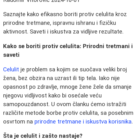
Saznajte kako efikasno boriti protiv celulita kroz
prirodne tretmane, ispravnu ishranu i fizičku
aktivnost. Saveti i iskustva za vidljive rezultate.
Kako se boriti protiv celulita: Prirodni tretmani i
saveti
Celulit
je problem sa kojim se suočava veliki broj
žena, bez obzira na uzrast ili tip tela. Iako nije
opasnost po zdravlje, mnoge žene žele da smanje
njegovu vidljivost kako bi osećale veću
samopouzdanost. U ovom članku ćemo istražiti
različite metode borbe protiv celulita, sa posebnim
osvrtom na
prirodne tretmane i iskustva korisnika
.
Šta je celulit i zašto nastaje?