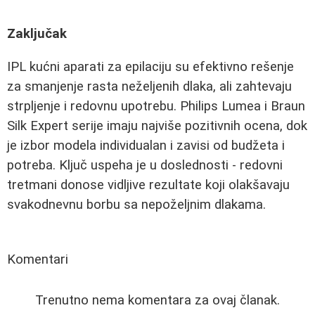
Zaključak
IPL kućni aparati za epilaciju su efektivno rešenje
za smanjenje rasta neželjenih dlaka, ali zahtevaju
strpljenje i redovnu upotrebu. Philips Lumea i Braun
Silk Expert serije imaju najviše pozitivnih ocena, dok
je izbor modela individualan i zavisi od budžeta i
potreba. Ključ uspeha je u doslednosti - redovni
tretmani donose vidljive rezultate koji olakšavaju
svakodnevnu borbu sa nepoželjnim dlakama.
Komentari
Trenutno nema komentara za ovaj članak.