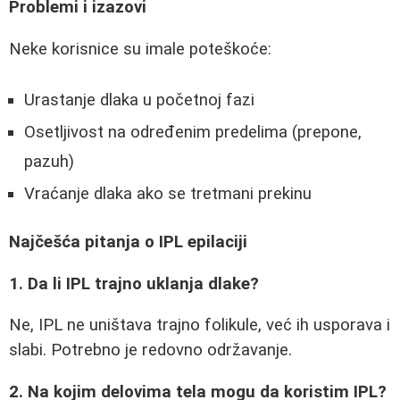
Problemi i izazovi
Neke korisnice su imale poteškoće:
Urastanje dlaka u početnoj fazi
Osetljivost na određenim predelima (prepone,
pazuh)
Vraćanje dlaka ako se tretmani prekinu
Najčešća pitanja o IPL epilaciji
1. Da li IPL trajno uklanja dlake?
Ne, IPL ne uništava trajno folikule, već ih usporava i
slabi. Potrebno je redovno održavanje.
2. Na kojim delovima tela mogu da koristim IPL?