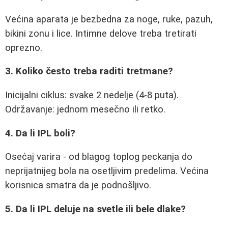
Većina aparata je bezbedna za noge, ruke, pazuh,
bikini zonu i lice. Intimne delove treba tretirati
oprezno.
3. Koliko često treba raditi tretmane?
Inicijalni ciklus: svake 2 nedelje (4-8 puta).
Održavanje: jednom mesečno ili retko.
4. Da li IPL boli?
Osećaj varira - od blagog toplog peckanja do
neprijatnijeg bola na osetljivim predelima. Većina
korisnica smatra da je podnošljivo.
5. Da li IPL deluje na svetle ili bele dlake?