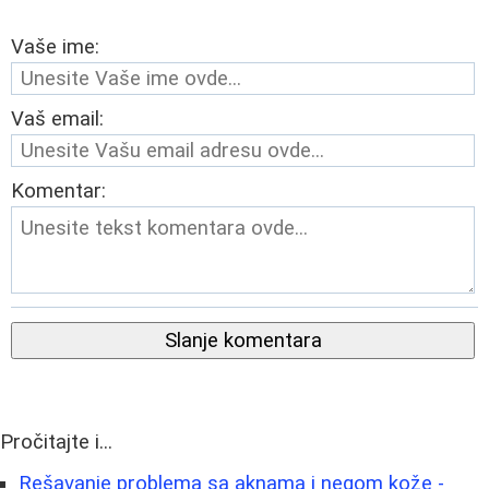
Vaše ime:
Vaš email:
Komentar:
Slanje komentara
Pročitajte i...
Rešavanje problema sa aknama i negom kože -