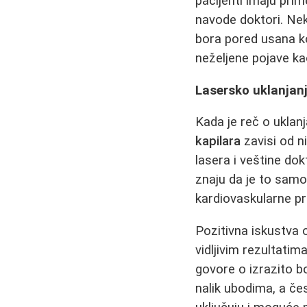
pacijenti imaju pri
navode doktori. Nek
bora pored usana ko
neželjene pojave kao
Lasersko uklanjanj
Kada je reč o uklanj
kapilara
zavisi od ni
lasera i veštine dok
znaju da je to samo
kardiovaskularne p
Pozitivna iskustva 
vidljivim rezultatim
govore o izrazito 
nalik ubodima, a če