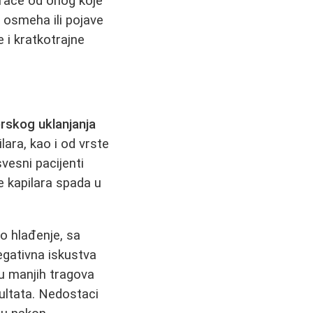
kraće od onog koje
 osmeha ili pojave
 i kratkotrajne
erskog uklanjanja
ilara, kao i od vrste
vesni pacijenti
e kapilara spada u
o hlađenje, sa
negativna iskustva
u manjih tragova
zultata. Nedostaci