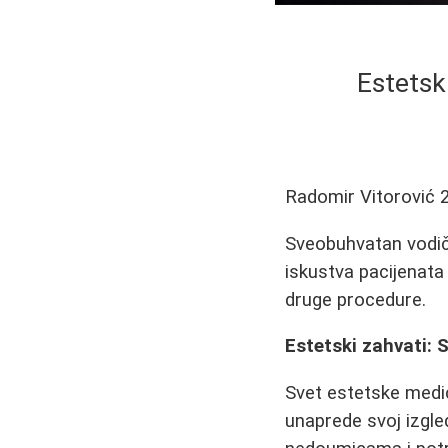
Estetsk
Radomir Vitorović
Sveobuhvatan vodič 
iskustva pacijenata i
druge procedure.
Estetski zahvati: 
Svet estetske medic
unaprede svoj izgle