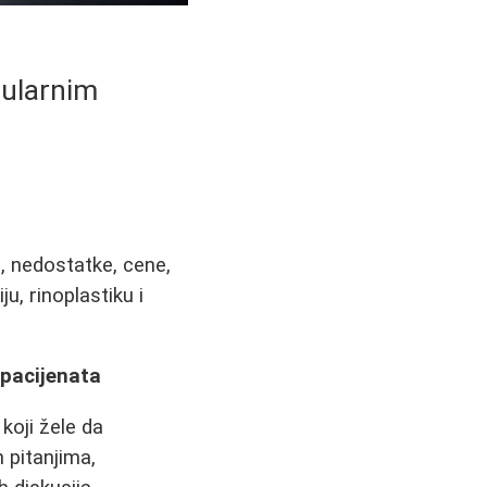
pularnim
, nedostatke, cene,
ju, rinoplastiku i
 pacijenata
koji žele da
 pitanjima,