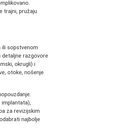
omplikovano.
e trajni, pružaju
 ili sopstvenom
ju detaljne razgovore
ski, okrugli) i
ove, otoke, nošenje
amopouzdanje.
 implantata),
ba za revizijskim
odabrati najbolje