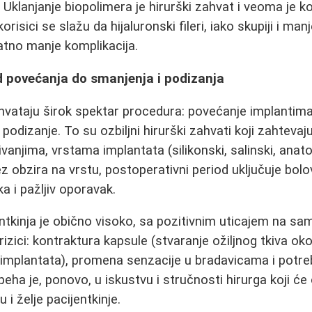
Uklanjanje biopolimera je hirurški zahvat i veoma je k
korisici se slažu da hijaluronski fileri, iako skupiji i manj
znatno manje komplikacija.
d povećanja do smanjenja i podizanja
vataju širok spektar procedura: povećanje implantima
 podizanje. To su ozbiljni hirurški zahvati koji zahteva
anjima, vrstama implantata (silikonski, salinski, anatom
ez obzira na vrstu, postoperativni period uključuje bol
a i pažljiv oporavak.
ntkinja je obično visoko, sa pozitivnim uticajem na s
izici: kontraktura kapsule (stvaranje ožiljnog tkiva oko
e implantata), promena senzacije u bradavicama i potre
eha je, ponovo, u iskustvu i stručnosti hirurga koji će 
 i želje pacijentkinje.