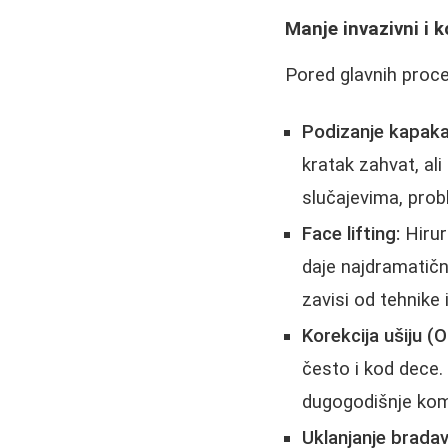
Manje invazivni i k
Pored glavnih proce
Podizanje kapaka 
kratak zahvat, al
slučajevima, prob
Face lifting:
Hirur
daje najdramatični
zavisi od tehnike 
Korekcija ušiju (O
često i kod dece.
dugogodišnje kom
Uklanjanje bradav