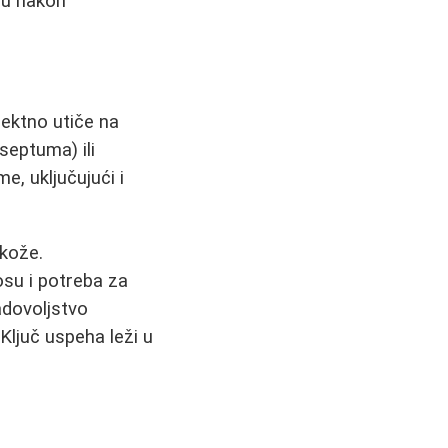
cu nakon
rektno utiče na
septuma) ili
e, uključujući i
kože.
osu i potreba za
adovoljstvo
Ključ uspeha leži u