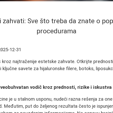
i zahvati: Sve što treba da znate o po
procedurama
2025-12-31
kroz najtraženije estetske zahvate. Otkrijte prednosti
 ključne savete za hijaluronske filere, botoks, liposukci
Sveobuhvatan vodič kroz prednosti, rizike i iskustva
ine je u stalnom usponu, nudeći razna rešenja za one 
d. Međutim, put do željenog rezultata često je ispunjen