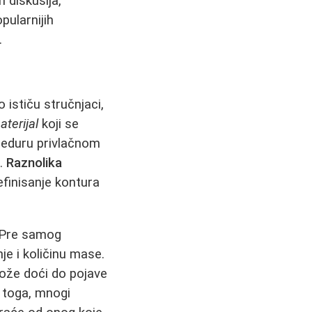
diskusija,
pularnijih
.
 ističu stručnjaci,
aterijal
koji se
ceduru privlačnom
i.
Raznolika
finisanje kontura
. Pre samog
e i količinu mase.
ože doći do pojave
d toga, mnogi