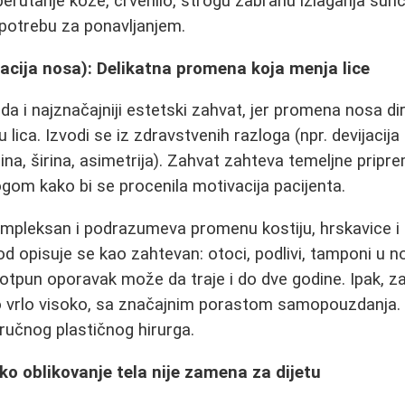
perutanje kože, crvenilo, strogu zabranu izlaganja sun
u potrebu za ponavljanjem.
acija nosa): Delikatna promena koja menja lice
a i najznačajniji estetski zahvat, jer promena nosa di
lica. Izvodi se iz zdravstvenih razloga (npr. devijacija 
ina, širina, asimetrija). Zahvat zahteva temeljne priprem
gom kako bi se procenila motivacija pacijenta.
mpleksan i podrazumeva promenu kostiju, hrskavice i 
od opisuje se kao zahtevan: otoci, podlivi, tamponi u n
otpun oporavak može da traje i do dve godine. Ipak, z
o vrlo visoko, sa značajnim porastom samopouzdanja. 
tručnog plastičnog hirurga.
ško oblikovanje tela nije zamena za dijetu