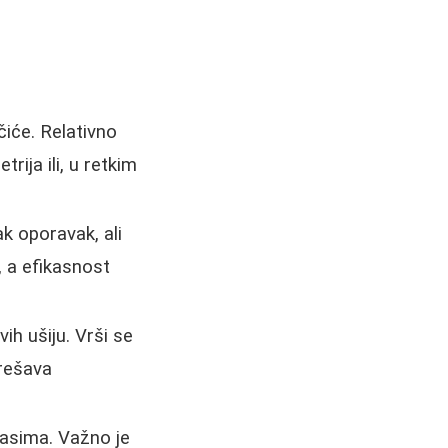
iće. Relativno
ija ili, u retkim
k oporavak, ali
, a efikasnost
ih ušiju. Vrši se
 rešava
lasima. Važno je