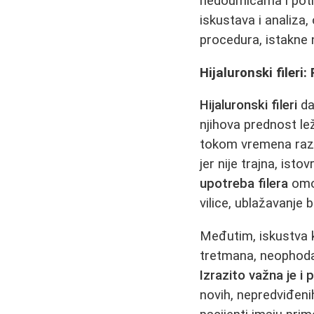
nedoumicama i potr
iskustava i analiza,
procedura, istakne 
Hijaluronski filer
Hijaluronski fileri
da
njihova prednost lež
tokom vremena razg
jer nije trajna, isto
upotreba filera
omog
vilice, ublažavanje 
Međutim, iskustva 
tretmana, neophodan
Izrazito važna je i
novih, nepredviđeni