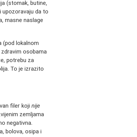
ja (stomak, butine,
ti upozoravaju da to
na, masne naslage
a (pod lokalnom
 se zdravim osobama
e, potrebu za
ja. To je izrazito
an filer koji
nije
zvijenim zemljama
žno negativna.
, bolova, osipa i