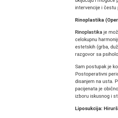
uključuju i moguće 
intervencije i čest
Rinoplastika (Oper
Rinoplastika
je možd
celokupnu harmoniju 
estetskih (grba, duž
razgovor sa psiholo
Sam postupak je ko
Postoperativni peri
disanjem na usta. P
pacijenata je običn
izboru iskusnog i s
Liposukcija: Hirur