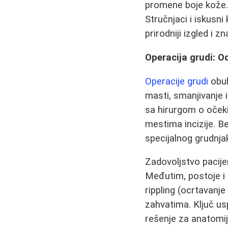
promene boje kože. 
Stručnjaci i iskusni 
prirodniji izgled i 
Operacija grudi: O
Operacije grudi
obuh
masti, smanjivanje i
sa hirurgom o očekiv
mestima incizije. B
specijalnog grudnjak
Zadovoljstvo pacije
Međutim, postoje i r
rippling (ocrtavanj
zahvatima. Ključ usp
rešenje za anatomiju