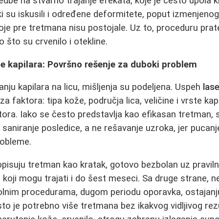
medbe na stvarno trajanje efekata, koje je često upola 
i su iskusili i određene deformitete, poput izmenjenog
je pre tretmana nisu postojale. Uz to, proceduru prate
 što su crvenilo i otekline.
e kapilara: Površno rešenje za duboki problem
anju kapilara na licu, mišljenja su podeljena. Uspeh
las
za faktora: tipa kože, područja lica, veličine i vrste kap
tora. Iako se često predstavlja kao efikasan tretman, s
 saniranje posledice, a ne rešavanje uzroka, jer pucanj
robleme.
opisuju tretman kao kratak, gotovo bezbolan uz praviln
a koji mogu trajati i do šest meseci. Sa druge strane, 
bolnim procedurama, dugom periodu oporavka, ostajanj
sto je potrebno više tretmana bez ikakvog vidljivog re