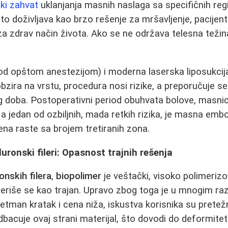
ški zahvat
uklanjanja masnih naslaga sa specifičnih regi
sto doživljava kao brzo rešenje za mršavljenje, pacijen
za zdrav način života. Ako se ne održava telesna teži
pod opštom anestezijom) i moderna laserska liposukcij
bzira na vrstu, procedura nosi rizike, a preporučuje
 doba. Postoperativni period obuhvata bolove, masnic
 jedan od ozbiljnih, mada retkih rizika, je masna emboli
ena raste sa brojem tretiranih zona.
luronski fileri: Opasnost trajnih rešenja
ronskih filera
,
biopolimer
je veštački, visoko polimerizov
teriše se kao trajan. Upravo zbog toga je u mnogim ra
tretman kratak i cena niža, iskustva korisnika su prete
acuje ovaj strani materijal, što dovodi do deformiteta