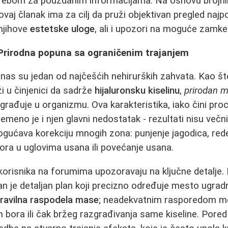
ebom za pouzdanim informacijama. Na osnovu brojnih 
 ovaj članak ima za cilj da pruži objektivan pregled najpo
njihove
estetske uloge
, ali i upozori na moguće zamke
i: Prirodna popuna sa ograničenim trajanjem
nas su jedan od najčešćih nehirurških zahvata. Kao što
i u činjenici da sadrže
hijaluronsku kiselinu
,
prirodan m
rađuje u organizmu. Ova karakteristika, iako čini pro
vremeno je i njen glavni nedostatak - rezultati nisu večn
ućava korekciju mnogih zona: punjenje jagodica, rede
bora u uglovima usana ili povećanje usana.
korisnika na forumima upozoravaju na ključne detalje
 je detaljan plan koji precizno određuje mesto ugradnj
 pravilna raspodela mase
; neadekvatnim rasporedom m
h bora ili čak bržeg razgrađivanja same kiseline. Pore