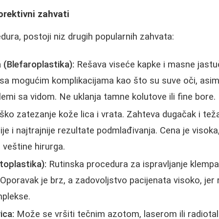
orektivni zahvati
dura, postoji niz drugih popularnih zahvata:
(Blefaroplastika):
Rešava viseće kapke i masne jastuč
i sa mogućim komplikacijama kao što su suve oči, asimetr
lemi sa vidom. Ne uklanja tamne kolutove ili fine bore.
ško zatezanje kože lica i vrata. Zahteva dugačak i teža
je i najtrajnije rezultate podmlađivanja. Cena je visoka
i veštine hirurga.
toplastika):
Rutinska procedura za ispravljanje klempav
 Oporavak je brz, a zadovoljstvo pacijenata visoko, jer
plekse.
ica:
Može se vršiti tečnim azotom, laserom ili radiota