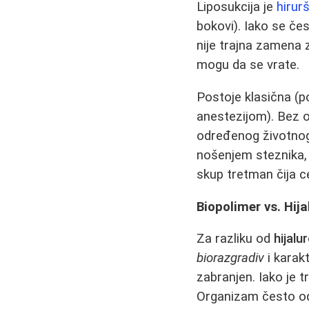
Liposukcija je
hirur
bokovi). Iako se če
nije trajna zamena 
mogu da se vrate.
Postoje klasična (
anestezijom). Bez o
određenog životnog
nošenjem steznika, a
skup tretman čija c
Biopolimer vs. Hija
Za razliku od
hijalu
biorazgradiv
i karak
zabranjen. Iako je 
Organizam često odb