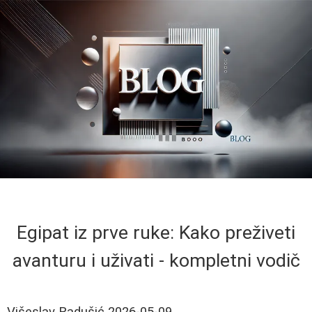
Egipat iz prve ruke: Kako preživeti
avanturu i uživati - kompletni vodič
Višeslav Radušić
2026-05-09