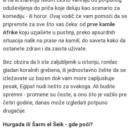
oduševljenja do priča koje deluju kao scenario za
komediju - ili horor. Ovaj vodič će vam pomoći da se
pripremite za sve što vas čeka: od
prve kamile
Afrike
koju uzjašete u pustinji, preko apsurdnih
situacija nalik na
prase na kamili
, do saveta kako da
ostanete zdravi i da zaista uživate.
Bez obzira da li ste zaljubljenik u istoriju, ronilac
gladan koralnih grebena, ili jednostavno želite da se
izležavate uz bazen dok vam more zapljuskuje
pesak, Egipat nudi nešto za svakoga. Ali budite
spremni - promene su česte, a ono što je važilo pre
četiri godine, danas može izgledati potpuno
drugačije.
Hurgada ili Šarm el Šeik - gde poći?