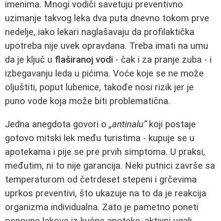
imenima. Mnogi vodiči savetuju preventivno
uzimanje takvog leka dva puta dnevno tokom prve
nedelje, iako lekari naglašavaju da profilaktička
upotreba nije uvek opravdana. Treba imati na umu
da je ključ u
flaširanoj vodi
- čak i za pranje zuba - i
izbegavanju leda u pićima. Voće koje se ne može
oljuštiti, poput lubenice, takođe nosi rizik jer je
puno vode koja može biti problematična.
Jedna anegdota govori o
„antinalu“
koji postaje
gotovo mitski lek među turistima - kupuje se u
apotekama i pije se pre prvih simptoma. U praksi,
međutim, ni to nije garancija. Neki putnici završe sa
temperaturom od četrdeset stepeni i grčevima
uprkos preventivi, što ukazuje na to da je reakcija
organizma individualna. Zato je pametno poneti
osnovne lekove iz kućne apoteke, aktivni ugalj,