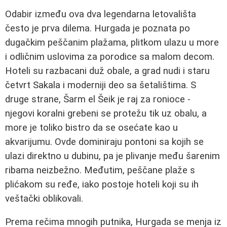
Odabir između ova dva legendarna letovališta
često je prva dilema. Hurgada je poznata po
dugačkim peščanim plažama, plitkom ulazu u more
i odličnim uslovima za porodice sa malom decom.
Hoteli su razbacani duž obale, a grad nudi i staru
četvrt Sakala i moderniji deo sa šetalištima. S
druge strane, Šarm el Šeik je raj za ronioce -
njegovi koralni grebeni se protežu tik uz obalu, a
more je toliko bistro da se osećate kao u
akvarijumu. Ovde dominiraju pontoni sa kojih se
ulazi direktno u dubinu, pa je plivanje među šarenim
ribama neizbežno. Međutim, peščane plaže s
plićakom su ređe, iako postoje hoteli koji su ih
veštački oblikovali.
Prema rečima mnogih putnika, Hurgada se menja iz