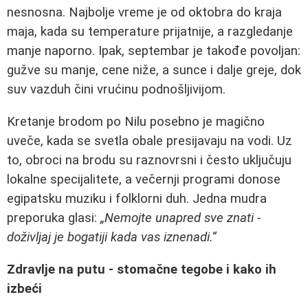
nesnosna. Najbolje vreme je od oktobra do kraja
maja, kada su temperature prijatnije, a razgledanje
manje naporno. Ipak, septembar je takođe povoljan:
gužve su manje, cene niže, a sunce i dalje greje, dok
suv vazduh čini vrućinu podnošljivijom.
Kretanje brodom po Nilu posebno je magično
uveče, kada se svetla obale presijavaju na vodi. Uz
to, obroci na brodu su raznovrsni i često uključuju
lokalne specijalitete, a večernji programi donose
egipatsku muziku i folklorni duh. Jedna mudra
preporuka glasi:
„Nemojte unapred sve znati -
doživljaj je bogatiji kada vas iznenadi.“
Zdravlje na putu - stomačne tegobe i kako ih
izbeći