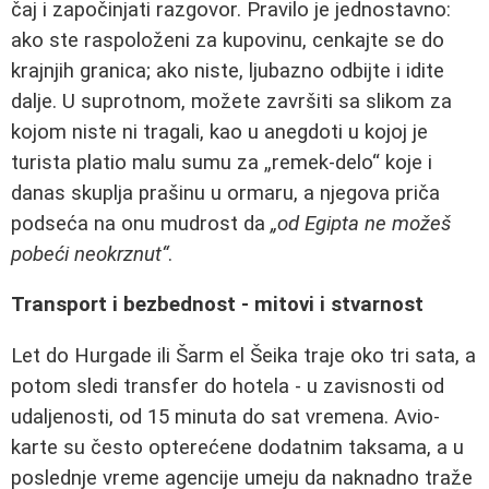
čaj i započinjati razgovor. Pravilo je jednostavno:
ako ste raspoloženi za kupovinu, cenkajte se do
krajnjih granica; ako niste, ljubazno odbijte i idite
dalje. U suprotnom, možete završiti sa slikom za
kojom niste ni tragali, kao u anegdoti u kojoj je
turista platio malu sumu za „remek-delo“ koje i
danas skuplja prašinu u ormaru, a njegova priča
podseća na onu mudrost da
„od Egipta ne možeš
pobeći neokrznut“
.
Transport i bezbednost - mitovi i stvarnost
Let do Hurgade ili Šarm el Šeika traje oko tri sata, a
potom sledi transfer do hotela - u zavisnosti od
udaljenosti, od 15 minuta do sat vremena. Avio-
karte su često opterećene dodatnim taksama, a u
poslednje vreme agencije umeju da naknadno traže