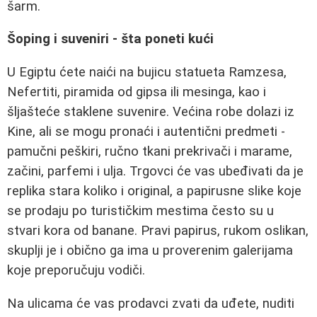
šarm.
Šoping i suveniri - šta poneti kući
U Egiptu ćete naići na bujicu statueta Ramzesa,
Nefertiti, piramida od gipsa ili mesinga, kao i
šljašteće staklene suvenire. Većina robe dolazi iz
Kine, ali se mogu pronaći i autentični predmeti -
pamučni peškiri, ručno tkani prekrivači i marame,
začini, parfemi i ulja. Trgovci će vas ubeđivati da je
replika stara koliko i original, a papirusne slike koje
se prodaju po turističkim mestima često su u
stvari kora od banane. Pravi papirus, rukom oslikan,
skuplji je i obično ga ima u proverenim galerijama
koje preporučuju vodiči.
Na ulicama će vas prodavci zvati da uđete, nuditi