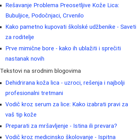
Rešavanje Problema Preosetljive Kože Lica:
Bubuljice, Podočnjaci, Crvenilo
Kako pametno kupovati školské udžbenike - Saveti
za roditelje
Prve mimične bore - kako ih ublažiti i sprečiti
nastanak novih
Tekstovi na srodnim blogovima
Dehidrirana koža lica - uzroci, rešenja i najbolji
profesionalni tretmani
Vodič kroz serum za lice: Kako izabrati pravi za
vaš tip kože
Preparati za mršavljenje - Istina ili prevara?
Vodič kroz medicinsko školovanje - Ispitna