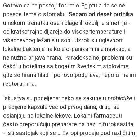
Gotovo da ne postoji forum o Egiptu a da se ne
povede tema o stomaku.
Sedam od deset putnika
u nekom trenutku oseti blage ili ozbiljne smetnje -
od kratkotrajne dijareje do visoke temperature i
višednevnog ležanja u sobi. Uzrok su uglavnom
lokalne bakterije na koje organizam nije navikao, a
ne nužno prljava hrana. Paradoksalno, problemi su
češći u hotelima sa bogatim švedskim stolovima,
gde se hrana hladi i ponovo podgreva, nego u malim
restoranima.
Iskustva su podeljena: neko se zakune u
probiotike
i
prebijene kapsule već od prvog dana, drugi se
oslanjaju na lokalne lekove. Lokalni farmaceuti
često preporučuju preparate na bazi nifuroksazida
- isti sastojak koji se u Evropi prodaje pod različitim