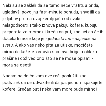
Neki su se zakleli da se tamo neće vratiti, a onda,
ugledavši povoljnu first-minute ponudu, shvatili da
je ljubav prema ovoj zemlji jača od svake
nelagodnosti. I tako iznova pakuju kofere, kupuju
preparate za stomak i kreću na put, znajući da će ih
dočekati more koje je
- jednostavno - najlepše na
svetu
. A ako vas neko pita za utiske, mocićete
mirno da kažete: ostavio sam sve brige u oblaku
prašine i doživeo ono što se ne može opisati -
mora se osetiti.
Nadam se da će vam ove reči poslužiti kao
podstrek da se odvažite ili da još jednom spakujete
kofere. Srećan put i neka vam more bude mirno!