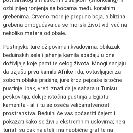
ozbiljnijeg ronjenja sa bocama među koralnim
grebenima. Crveno more je prepuno boja, a blizina
grebena omogućava da se morski život vidi već na
nekoliko metara od obale.
Pustinjske ture džipovima i kvadovima, obilazak
beduinskih sela i jahanje kamila spadaju u one
doživljaje koje pamtite celog života. Mnogi sanjaju
da uzjašu
prvu kamilu Afrike
i da, ostavljajući za
sobom oblake prašine, jure kroz pejzaže istočne
pustinje. Ipak, vredi znati da je sahara u Tunisu
peskovitija, dok je istočna pustinja u Egiptu
kamenita - ali i tu se oseća veličanstvenost
prostranstva. Beduini će vas počastiti čajem i
pokazati kako se živi u ekstremnim uslovima; neki
turisti su čak naleteli i na neobične grafite na