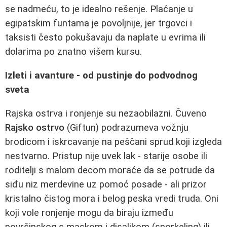
se nadmeću, to je idealno rešenje. Plaćanje u
egipatskim funtama je povoljnije, jer trgovci i
taksisti često pokušavaju da naplate u evrima ili
dolarima po znatno višem kursu.
Izleti i avanture - od pustinje do podvodnog
sveta
Rajska ostrva i ronjenje su nezaobilazni. Čuveno
Rajsko ostrvo
(Giftun) podrazumeva vožnju
brodicom i iskrcavanje na peščani sprud koji izgleda
nestvarno. Pristup nije uvek lak - starije osobe ili
roditelji s malom decom moraće da se potrude da
siđu niz merdevine uz pomoć posade - ali prizor
kristalno čistog mora i belog peska vredi truda. Oni
koji vole ronjenje mogu da biraju između
površinskog s maskom i disaljkom (snorkeling) ili