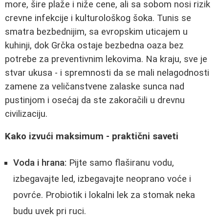
more, šire plaže i niže cene, ali sa sobom nosi rizik
crevne infekcije i kulturološkog šoka. Tunis se
smatra bezbednijim, sa evropskim uticajem u
kuhinji, dok Grčka ostaje bezbedna oaza bez
potrebe za preventivnim lekovima. Na kraju, sve je
stvar ukusa - i spremnosti da se mali nelagodnosti
zamene za veličanstvene zalaske sunca nad
pustinjom i osećaj da ste zakoračili u drevnu
civilizaciju.
Kako izvući maksimum - praktični saveti
Voda i hrana:
Pijte samo flaširanu vodu,
izbegavajte led, izbegavajte neoprano voće i
povrće. Probiotik i lokalni lek za stomak neka
budu uvek pri ruci.