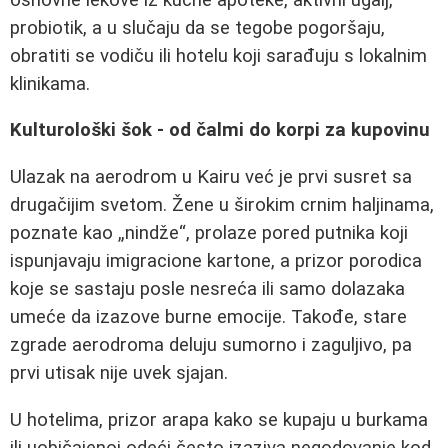
probiotik, a u slučaju da se tegobe pogoršaju,
obratiti se vodiču ili hotelu koji sarađuju s lokalnim
klinikama.
Kulturološki šok - od čalmi do korpi za kupovinu
Ulazak na aerodrom u Kairu već je prvi susret sa
drugačijim svetom. Žene u širokim crnim haljinama,
poznate kao „nindže“, prolaze pored putnika koji
ispunjavaju imigracione kartone, a prizor porodica
koje se sastaju posle nesreća ili samo dolazaka
umeće da izazove burne emocije. Takođe, stare
zgrade aerodroma deluju sumorno i zaguljivo, pa
prvi utisak nije uvek sjajan.
U hotelima, prizor arapa kako se kupaju u burkama
ili uobičajenoj odeći često izaziva negodovanje kod