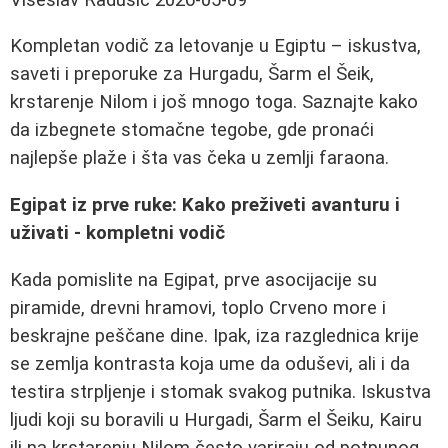
Kompletan vodič za letovanje u Egiptu – iskustva,
saveti i preporuke za Hurgadu, Šarm el Šeik,
krstarenje Nilom i još mnogo toga. Saznajte kako
da izbegnete stomačne tegobe, gde pronaći
najlepše plaže i šta vas čeka u zemlji faraona.
Egipat iz prve ruke: Kako preživeti avanturu i
uživati - kompletni vodič
Kada pomislite na Egipat, prve asocijacije su
piramide, drevni hramovi, toplo Crveno more i
beskrajne peščane dine. Ipak, iza razglednica krije
se zemlja kontrasta koja ume da oduševi, ali i da
testira strpljenje i stomak svakog putnika. Iskustva
ljudi koji su boravili u Hurgadi, Šarm el Šeiku, Kairu
ili na krstarenju Nilom često variraju od potpunog