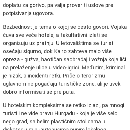
doplatu za gorivo, pa valja proveriti uslove pre
potpisivanja ugovora.
Bezbednost je tema o kojoj se često govori. Vojska
čuva sve veće hotele, a fakultativni izleti se
organizuju uz pratnju. U letovalištima se turisti
osećaju sigurno, dok Kairo zahteva malo više
opreza - gužva, haotičan saobraćaj i vožnja koja liči
na prelaženje ulice u video-igrici. Međutim, kriminal
je nizak, a incidenti retki. Priče o terorizmu
uglavnom ne pogađaju turističke zone, ali je uvek
dobro informisati se pre puta.
U hotelskim kompleksima se retko izlazi, pa mnogi
turisti i ne vide pravu Hurgadu - koja je više selo
nego grad, sa belim plastičnim stolicama u
diskoteci i mini-autobusima punim lokalnog