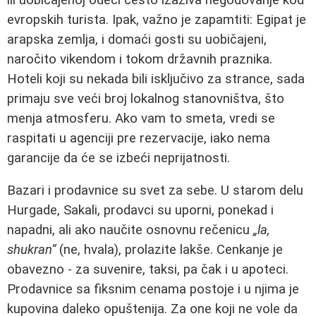
evropskih turista. Ipak, važno je zapamtiti: Egipat je
arapska zemlja, i domaći gosti su uobičajeni,
naročito vikendom i tokom državnih praznika.
Hoteli koji su nekada bili isključivo za strance, sada
primaju sve veći broj lokalnog stanovništva, što
menja atmosferu. Ako vam to smeta, vredi se
raspitati u agenciji pre rezervacije, iako nema
garancije da će se izbeći neprijatnosti.
Bazari i prodavnice su svet za sebe. U starom delu
Hurgade, Sakali, prodavci su uporni, ponekad i
napadni, ali ako naučite osnovnu rečenicu
„la,
shukran“
(ne, hvala), prolazite lakše. Cenkanje je
obavezno - za suvenire, taksi, pa čak i u apoteci.
Prodavnice sa fiksnim cenama postoje i u njima je
kupovina daleko opuštenija. Za one koji ne vole da