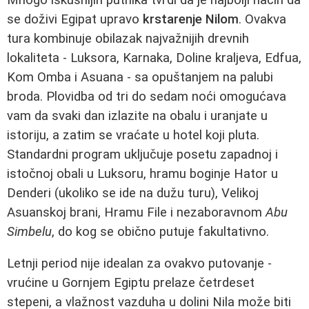
se doživi Egipat upravo
krstarenje Nilom
. Ovakva
tura kombinuje obilazak najvažnijih drevnih
lokaliteta - Luksora, Karnaka, Doline kraljeva, Edfua,
Kom Omba i Asuana - sa opuštanjem na palubi
broda. Plovidba od tri do sedam noći omogućava
vam da svaki dan izlazite na obalu i uranjate u
istoriju, a zatim se vraćate u hotel koji pluta.
Standardni program uključuje posetu zapadnoj i
istočnoj obali u Luksoru, hramu boginje Hator u
Denderi (ukoliko se ide na dužu turu), Velikoj
Asuanskoj brani, Hramu File i nezaboravnom
Abu
Simbelu
, do kog se obično putuje fakultativno.
Letnji period nije idealan za ovakvo putovanje -
vrućine u Gornjem Egiptu prelaze četrdeset
stepeni, a vlažnost vazduha u dolini Nila može biti