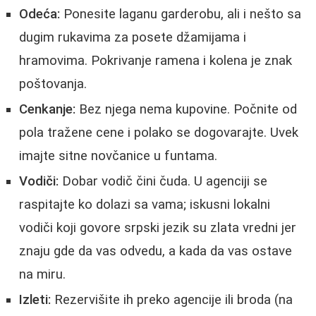
Odeća:
Ponesite laganu garderobu, ali i nešto sa
dugim rukavima za posete džamijama i
hramovima. Pokrivanje ramena i kolena je znak
poštovanja.
Cenkanje:
Bez njega nema kupovine. Počnite od
pola tražene cene i polako se dogovarajte. Uvek
imajte sitne novčanice u funtama.
Vodiči:
Dobar vodič čini čuda. U agenciji se
raspitajte ko dolazi sa vama; iskusni lokalni
vodiči koji govore srpski jezik su zlata vredni jer
znaju gde da vas odvedu, a kada da vas ostave
na miru.
Izleti:
Rezervišite ih preko agencije ili broda (na