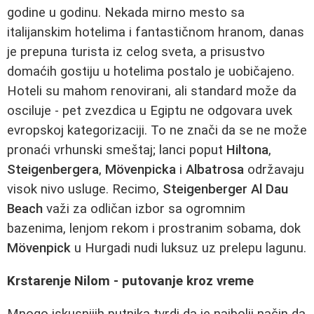
godine u godinu. Nekada mirno mesto sa
italijanskim hotelima i fantastičnom hranom, danas
je prepuna turista iz celog sveta, a prisustvo
domaćih gostiju u hotelima postalo je uobičajeno.
Hoteli su mahom renovirani, ali standard može da
osciluje - pet zvezdica u Egiptu ne odgovara uvek
evropskoj kategorizaciji. To ne znači da se ne može
pronaći vrhunski smeštaj; lanci poput
Hiltona
,
Steigenbergera
,
Mövenpicka
i
Albatrosa
održavaju
visok nivo usluge. Recimo,
Steigenberger Al Dau
Beach
važi za odličan izbor sa ogromnim
bazenima, lenjom rekom i prostranim sobama, dok
Mövenpick
u Hurgadi nudi luksuz uz prelepu lagunu.
Krstarenje Nilom - putovanje kroz vreme
Mnogo iskusnijih putnika tvrdi da je najbolji način da