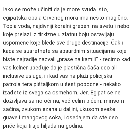
Iako se može učiniti da je more svuda isto,
egipatska obala Crvenog mora ima nešto magično.
Topla voda, najdivniji koralni grebeni na svetu i nebo
koje prelazi iz tirkizne u zlatnu boju ostavljaju
uspomene koje blede sve druge destinacije. Čak i
kada se susretnete sa apsurdnim situacijama koje
biste najradije nazvali „prase na kamili“ - recimo kad
vas kelner ubeđuje da je plastična čaša deo all
inclusive usluge, ili kad vas na plaži policijska
patrola tera pištaljkom u šest popodne - nekako
izađete iz svega sa osmehom. Jer, Egipat se ne
doživljava samo očima, već celim bićem: mirisom
začina, zvukom ezana u daljini, ukusom sveže
guave i mangovog soka, i osećajem da ste deo
priče koja traje hiljadama godina.