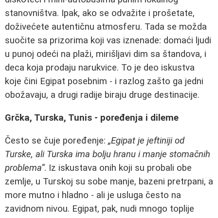
stanovništva. Ipak, ako se odvažite i prošetate,
doživećete autentičnu atmosferu. Tada se možda
suočite sa prizorima koji vas iznenade: domaći ljudi
u punoj odeći na plaži, mirišljavi dim sa štandova, i
deca koja prodaju narukvice. To je deo iskustva
koje čini Egipat posebnim - i razlog zašto ga jedni
obožavaju, a drugi radije biraju druge destinacije.
Grčka, Turska, Tunis - poređenja i dileme
Često se čuje poređenje:
„Egipat je jeftiniji od
Turske, ali Turska ima bolju hranu i manje stomačnih
problema“
. Iz iskustava onih koji su probali obe
zemlje, u Turskoj su sobe manje, bazeni pretrpani, a
more mutno i hladno - ali je usluga često na
zavidnom nivou. Egipat, pak, nudi mnogo toplije