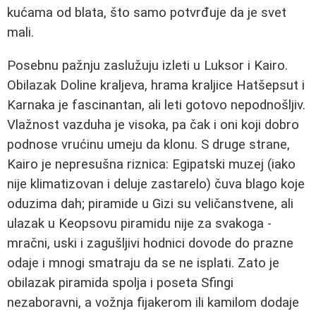
kućama od blata, što samo potvrđuje da je svet
mali.
Posebnu pažnju zaslužuju izleti u Luksor i Kairo.
Obilazak Doline kraljeva, hrama kraljice Hatšepsut i
Karnaka je fascinantan, ali leti gotovo nepodnošljiv.
Vlažnost vazduha je visoka, pa čak i oni koji dobro
podnose vrućinu umeju da klonu. S druge strane,
Kairo je nepresušna riznica: Egipatski muzej (iako
nije klimatizovan i deluje zastarelo) čuva blago koje
oduzima dah; piramide u Gizi su veličanstvene, ali
ulazak u Keopsovu piramidu nije za svakoga -
mračni, uski i zagušljivi hodnici dovode do prazne
odaje i mnogi smatraju da se ne isplati. Zato je
obilazak piramida spolja i poseta Sfingi
nezaboravni, a vožnja fijakerom ili kamilom dodaje