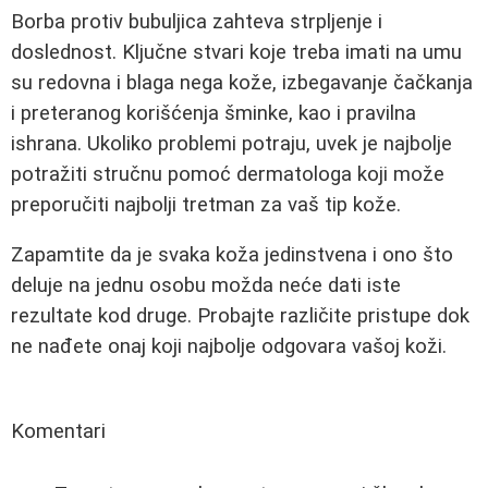
Borba protiv bubuljica zahteva strpljenje i
doslednost. Ključne stvari koje treba imati na umu
su redovna i blaga nega kože, izbegavanje čačkanja
i preteranog korišćenja šminke, kao i pravilna
ishrana. Ukoliko problemi potraju, uvek je najbolje
potražiti stručnu pomoć dermatologa koji može
preporučiti najbolji tretman za vaš tip kože.
Zapamtite da je svaka koža jedinstvena i ono što
deluje na jednu osobu možda neće dati iste
rezultate kod druge. Probajte različite pristupe dok
ne nađete onaj koji najbolje odgovara vašoj koži.
Komentari