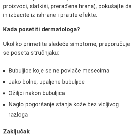
proizvodi, slatkiši, prerađena hrana), pokušajte da
ih izbacite iz ishrane i pratite efekte.
Kada posetiti dermatologa?
Ukoliko primetite sledeće simptome, preporučuje
se poseta stručnjaku:
Bubuljice koje se ne povlače mesecima
Jako bolne, upaljene bubuljice
Ožiljci nakon bubuljica
Naglo pogoršanje stanja kože bez vidljivog
razloga
Zaključak