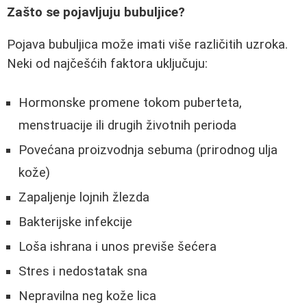
Zašto se pojavljuju bubuljice?
Pojava bubuljica može imati više različitih uzroka.
Neki od najčešćih faktora uključuju:
Hormonske promene tokom puberteta,
menstruacije ili drugih životnih perioda
Povećana proizvodnja sebuma (prirodnog ulja
kože)
Zapaljenje lojnih žlezda
Bakterijske infekcije
Loša ishrana i unos previše šećera
Stres i nedostatak sna
Nepravilna neg kože lica