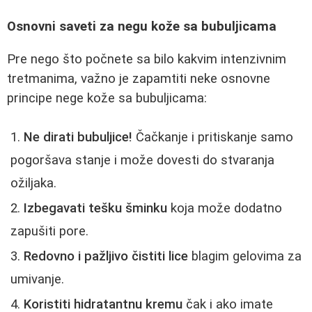
Osnovni saveti za negu kože sa bubuljicama
Pre nego što počnete sa bilo kakvim intenzivnim
tretmanima, važno je zapamtiti neke osnovne
principe nege kože sa bubuljicama:
Ne dirati bubuljice!
Čačkanje i pritiskanje samo
pogoršava stanje i može dovesti do stvaranja
ožiljaka.
Izbegavati tešku šminku
koja može dodatno
zapušiti pore.
Redovno i pažljivo čistiti lice
blagim gelovima za
umivanje.
Koristiti hidratantnu kremu
čak i ako imate