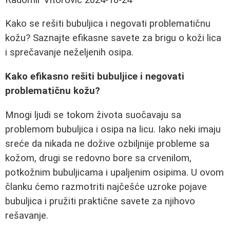
Kako se rešiti bubuljica i negovati problematičnu
kožu? Saznajte efikasne savete za brigu o koži lica
i sprečavanje neželjenih osipa.
Kako efikasno rešiti bubuljice i negovati
problematičnu kožu?
Mnogi ljudi se tokom života suočavaju sa
problemom bubuljica i osipa na licu. Iako neki imaju
sreće da nikada ne dožive ozbiljnije probleme sa
kožom, drugi se redovno bore sa crvenilom,
potkožnim bubuljicama i upaljenim osipima. U ovom
članku ćemo razmotriti najčešće uzroke pojave
bubuljica i pružiti praktične savete za njihovo
rešavanje.