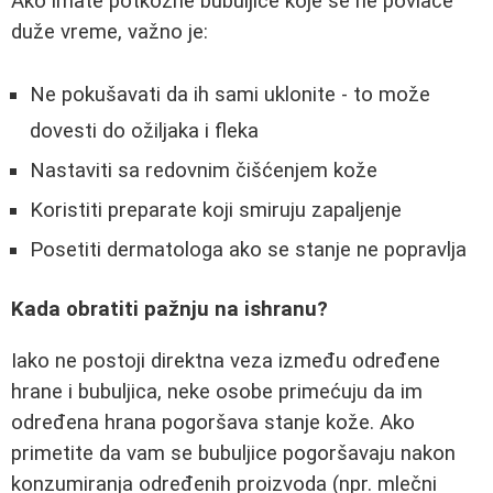
Ako imate potkožne bubuljice koje se ne povlače
duže vreme, važno je:
Ne pokušavati da ih sami uklonite - to može
dovesti do ožiljaka i fleka
Nastaviti sa redovnim čišćenjem kože
Koristiti preparate koji smiruju zapaljenje
Posetiti dermatologa ako se stanje ne popravlja
Kada obratiti pažnju na ishranu?
Iako ne postoji direktna veza između određene
hrane i bubuljica, neke osobe primećuju da im
određena hrana pogoršava stanje kože. Ako
primetite da vam se bubuljice pogoršavaju nakon
konzumiranja određenih proizvoda (npr. mlečni