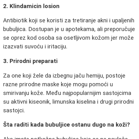
2. Klindamicin losion
Antibiotik koji se koristi za tretiranje akni i upaljenih
bubuljica. Dostupan je u apotekama, ali preporučuje
se oprez kod osoba sa osetljivom kožom jer može
izazvati suvoću i iritaciju.
3. Prirodni preparati
Za one koji žele da izbegnu jaču hemiju, postoje
razne prirodne maske koje mogu pomoći u
smirivanju kože. Među najpopularnijim sastojcima
su aktivni kiseonik, limunska kiselina i drugi prirodni
sastojci.
Šta raditi kada bubuljice ostanu dugo na koži?