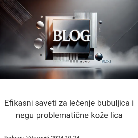
Efikasni saveti za lečenje bubuljica i
negu problematične kože lica
Radomir Vitorović
2024-10-24