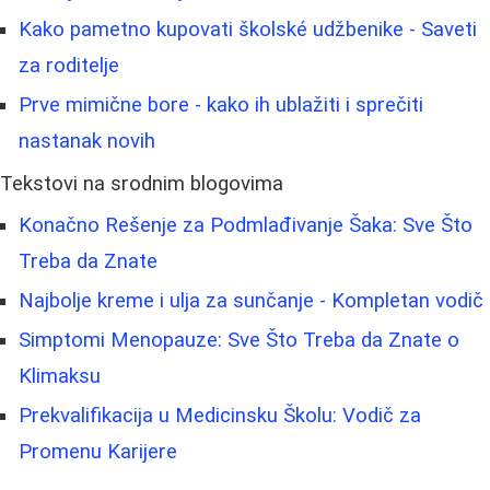
Kako pametno kupovati školské udžbenike - Saveti
za roditelje
Prve mimične bore - kako ih ublažiti i sprečiti
nastanak novih
Tekstovi na srodnim blogovima
Konačno Rešenje za Podmlađivanje Šaka: Sve Što
Treba da Znate
Najbolje kreme i ulja za sunčanje - Kompletan vodič
Simptomi Menopauze: Sve Što Treba da Znate o
Klimaksu
Prekvalifikacija u Medicinsku Školu: Vodič za
Promenu Karijere