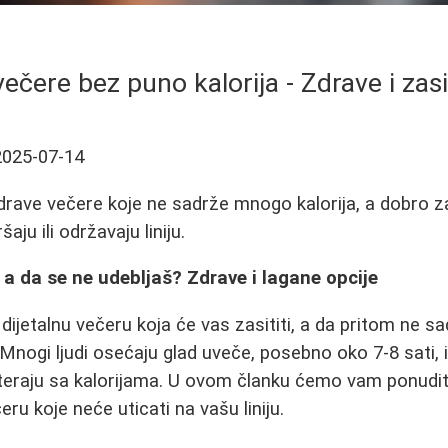
večere bez puno kalorija - Zdrave i zas
2025-07-14
zdrave večere koje ne sadrže mnogo kalorija, a dobro za
aju ili održavaju liniju.
u a da se ne udebljaš? Zdrave i lagane opcije
 dijetalnu večeru koja će vas zasititi, a da pritom ne sa
nogi ljudi osećaju glad uveče, posebno oko 7-8 sati, 
reteraju sa kalorijama. U ovom članku ćemo vam ponuditi
eru koje neće uticati na vašu liniju.