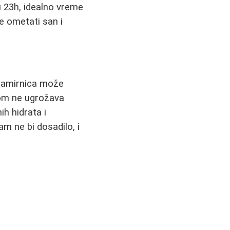
u 23h, idealno vreme
e ometati san i
 namirnica može
tom ne ugrožava
ih hidrata i
m ne bi dosadilo, i