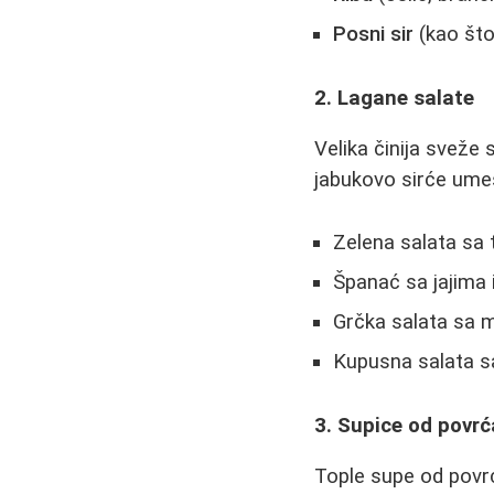
Posni sir
(kao što
2. Lagane salate
Velika činija sveže 
jabukovo sirće umes
Zelena salata sa 
Španać sa jajima
Grčka salata sa m
Kupusna salata s
3. Supice od povrć
Tople supe od povrća