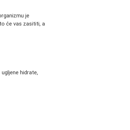
 organizmu je
o će vas zasititi, a
 ugljene hidrate,