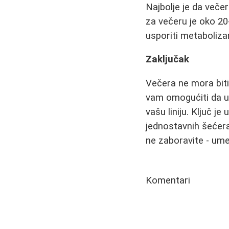
Najbolje je da veče
za večeru je oko 20
usporiti metaboliz
Zaključak
Večera ne mora biti
vam omogućiti da už
vašu liniju. Ključ je
jednostavnih šećera
ne zaboravite - ume
Komentari