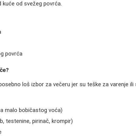
d kuće od svežeg povrća.
a
og povrća
eče?
osebno loš izbor za večeru jer su teške za varenje ili
a malo bobičastog voća)
eb, testenine, pirinač, krompir)
e