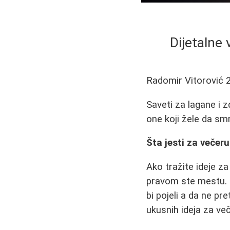
Dijetalne 
Radomir Vitorović
Saveti za lagane i 
one koji žele da smrš
Šta jesti za večer
Ako tražite ideje za
pravom ste mestu. M
bi pojeli a da ne p
ukusnih ideja za več