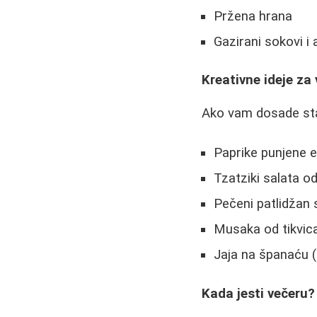
Pržena hrana
Gazirani sokovi i 
Kreativne ideje za
Ako vam dosade stan
Paprike punjene e
Tzatziki salata o
Pečeni patlidžan
Musaka od tikvic
Jaja na španaću (
Kada jesti večeru?