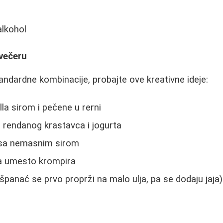
alkohol
 večeru
dardne kombinacije, probajte ove kreativne ideje:
lla sirom i pečene u rerni
d rendanog krastavca i jogurta
 sa nemasnim sirom
a umesto krompira
španać se prvo proprži na malo ulja, pa se dodaju jaja)