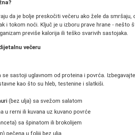
ažna?
raju da je bolje preskočiti večeru ako žele da smršaju,
k i tokom noći. Ključ je u izboru prave hrane - nešto št
anizam previše kalorija ili teško svarivih sastojaka.
dijetalnu večeru
e
a se sastoji uglavnom od proteina i povrća. Izbegavajte
avne kao što su hleb, testenine i slatkiši.
uri
(bez ulja) sa svežom salatom
 u rerni ili kuvana uz kuvano povrće
anceta) sa špinatom ili brokolijem
n) pečena u foliji bez ulja