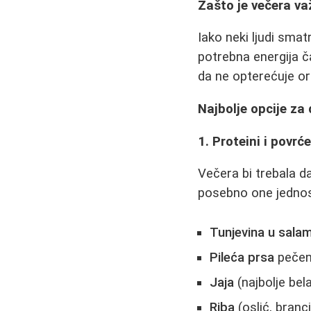
Zašto je večera v
Iako neki ljudi smat
potrebna energija ča
da ne opterećuje org
Najbolje opcije za 
1. Proteini i povrć
Večera bi trebala d
posebno one jednost
Tunjevina u salam
Pileća prsa
pečena
Jaja
(najbolje bel
Riba
(oslić, branci