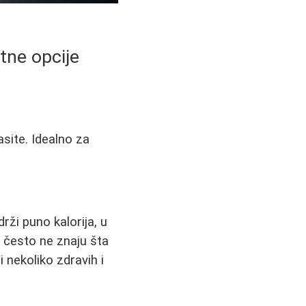
itne opcije
site. Idealno za
drži puno kalorija, u
i često ne znaju šta
 nekoliko zdravih i