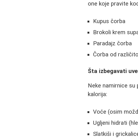
one koje pravite ko
Kupus čorba
Brokoli krem sup
Paradajz čorba
Čorba od različit
Šta izbegavati uv
Neke namirnice su p
kalorija:
Voće (osim možd
Ugljeni hidrati (hl
Slatkiši i grickalic