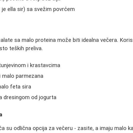
 je ella sir) sa svežim povrćem
salate sa malo proteina može biti idealna večera. Korist
to teških preliva.
tunjevinom i krastavcima
 i malo parmezana
alo feta sira
a dresingom od jogurta
a
 su odlična opcija za večeru - zasite, a imaju malo kal