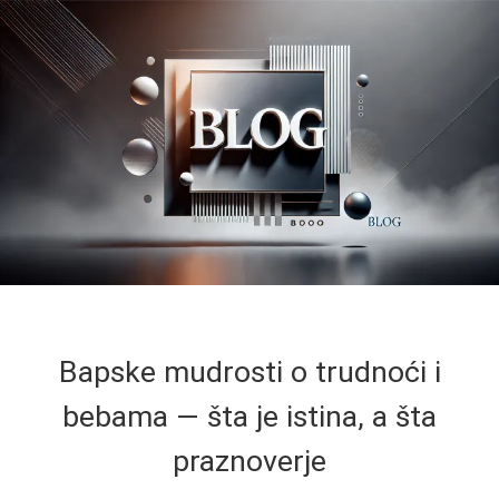
Bapske mudrosti o trudnoći i
bebama — šta je istina, a šta
praznoverje