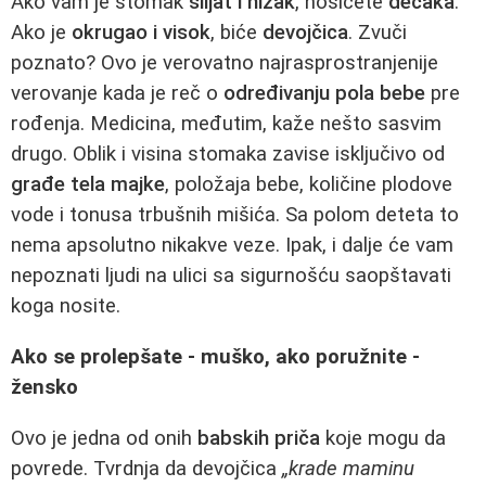
Ako vam je stomak
šiljat i nizak
, nosićete
dečaka
.
Ako je
okrugao i visok
, biće
devojčica
. Zvuči
poznato? Ovo je verovatno najrasprostranjenije
verovanje kada je reč o
određivanju pola bebe
pre
rođenja. Medicina, međutim, kaže nešto sasvim
drugo. Oblik i visina stomaka zavise isključivo od
građe tela majke
, položaja bebe, količine plodove
vode i tonusa trbušnih mišića. Sa polom deteta to
nema apsolutno nikakve veze. Ipak, i dalje će vam
nepoznati ljudi na ulici sa sigurnošću saopštavati
koga nosite.
Ako se prolepšate - muško, ako poružnite -
žensko
Ovo je jedna od onih
babskih priča
koje mogu da
povrede. Tvrdnja da devojčica
„krade maminu