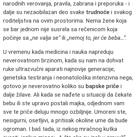
narodnih verovanja, pravila, zabrana i preporuka - i
dalje su nezaobilazan deo svake
trudnoće
i svakog
roditeljstva na ovim prostorima. Nema žene koja
se bar jednom nije susrela sa rečenicom koja
počinje sa
„ne valja se“
ili
„nemoj to, jer će beba…“
.
U vremenu kada medicina i nauka napreduju
neverovatnom brzinom, kada su nam na dohvat
ruke ultrazvučni aparati najnovije generacije,
genetska testiranja i neonatološka intenzivna nega,
gotovo je neverovatno koliko su
bapske priče
i
dalje žilave. Ali kada se nađete u situaciji da čekate
bebu ili ste upravo postali majka, odjednom vam
sve te priče deluju mnogo ozbiljnije. Umoreni ste,
nesigurni, osetljivi, a pritisak okoline ume da bude
ogroman. I baš tada, iz nekog mračnog kutka