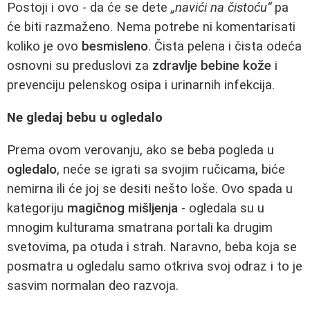
Postoji i ovo - da će se dete
„navići na čistoću“
pa
će biti razmaženo. Nema potrebe ni komentarisati
koliko je ovo
besmisleno
. Čista pelena i čista odeća
osnovni su preduslovi za
zdravlje bebine kože
i
prevenciju pelenskog osipa i urinarnih infekcija.
Ne gledaj bebu u ogledalo
Prema ovom verovanju, ako se beba pogleda u
ogledalo
, neće se igrati sa svojim ručicama, biće
nemirna ili će joj se desiti nešto loše. Ovo spada u
kategoriju
magičnog mišljenja
- ogledala su u
mnogim kulturama smatrana portali ka drugim
svetovima, pa otuda i strah. Naravno, beba koja se
posmatra u ogledalu samo otkriva svoj odraz i to je
sasvim normalan deo razvoja.