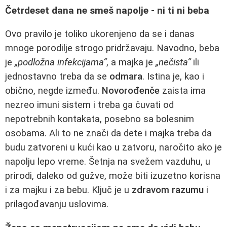
Četrdeset dana ne smeš napolje - ni ti ni beba
Ovo pravilo je toliko ukorenjeno da se i danas
mnoge porodilje strogo pridržavaju. Navodno, beba
je
„podložna infekcijama“
, a majka je
„nečista“
ili
jednostavno treba da se
odmara
. Istina je, kao i
obično, negde između.
Novorođenče
zaista ima
nezreo imuni sistem i treba ga čuvati od
nepotrebnih kontakata, posebno sa bolesnim
osobama. Ali to ne znači da dete i majka treba da
budu zatvoreni u kući kao u zatvoru, naročito ako je
napolju lepo vreme. Šetnja na svežem vazduhu, u
prirodi, daleko od gužve, može biti izuzetno korisna
i za majku i za bebu. Ključ je u
zdravom razumu
i
prilagođavanju uslovima.