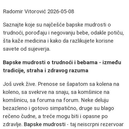
Radomir Vitorović
2026-05-08
Saznajte koje su najčešće bapske mudrosti o
trudnoći, porođaju i negovanju bebe, odakle potiču,
šta kaže medicina i kako da razlikujete korisne
savete od sujeverja.
Bapske mudrosti o trudnoći i bebama - između
tradicije, straha i zdravog razuma
Još uvek žive. Prenose se šapatom sa kolena na
koleno, sa svekrve na snaju, sa komšinice na
komšinicu, sa foruma na forum. Neke deluju
bezazleno i gotovo simpatično, druge su blago
rečeno čudne, a treće mogu biti i opasne po
zdravlje.
Bapske mudrosti
- taj neiscrpni rezervoar