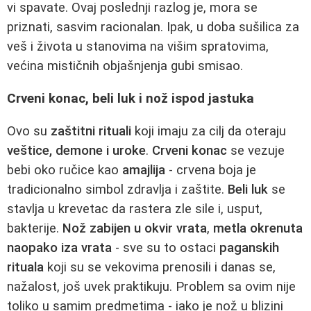
vi spavate. Ovaj poslednji razlog je, mora se
priznati, sasvim racionalan. Ipak, u doba sušilica za
veš i života u stanovima na višim spratovima,
većina mističnih objašnjenja gubi smisao.
Crveni konac, beli luk i nož ispod jastuka
Ovo su
zaštitni rituali
koji imaju za cilj da oteraju
veštice, demone i uroke
.
Crveni konac
se vezuje
bebi oko ručice kao
amajlija
- crvena boja je
tradicionalno simbol zdravlja i zaštite.
Beli luk
se
stavlja u krevetac da rastera zle sile i, usput,
bakterije.
Nož zabijen u okvir vrata
,
metla okrenuta
naopako iza vrata
- sve su to ostaci
paganskih
rituala
koji su se vekovima prenosili i danas se,
nažalost, još uvek praktikuju. Problem sa ovim nije
toliko u samim predmetima - iako je nož u blizini