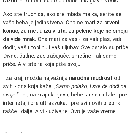
razum
- i on bi trebalo da bude naš glavni vodič.
Ako ste trudnica, ako ste mlada majka, setite se:
vaša beba je jedinstvena. Ona ne mari za
crveni
konac
, za
metlu iza vrata
, za
pelene koje ne smeju
da vide mrak
. Ona mari za vas - za vaš glas, vaš
dodir, vašu toplinu i vašu ljubav. Sve ostalo su priče.
Divne, čudne, zastrašujuće, smešne - ali samo
priče. A vi ste ta koja piše svoju.
I za kraj, možda najvažnija
narodna mudrost
od
svih - ona koja kaže:
„Samo polako, i sve će doći na
svoje.“
Jer, na kraju krajeva, bebe su se rađale i pre
interneta, i pre ultrazvuka, i pre svih ovih prepirki. I
rašće i dalje. A vi - uživajte. Ovo je vaše vreme.