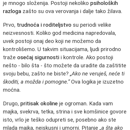
je mnogo složenija. Postoji nekoliko
psiholoških
razloga
zašto su ova verovanja i dalje tako žilava.
Prvo,
trudnoća i roditeljstvo
su periodi velike
neizvesnosti. Koliko god medicina napredovala,
uvek postoji onaj deo koji ne možemo da
kontrolišemo. U takvim situacijama, ljudi prirodno
traže
osećaj sigurnosti
i kontrole. Ako postoji
nešto - bilo šta - što možete da uradite da zaštitite
svoju bebu, zašto ne biste?
„Ako ne veruješ, neće ti
škoditi, a možda i pomogne.“
Ova logika je izuzetno
moćna.
Drugo,
pritisak okoline
je ogroman. Kada vam
majka, svekrva, tetka, strina i sve komšinice govore
isto, vrlo je teško odupreti se, posebno ako ste
mlada majka, neiskusni i umorni. Pitanje
„a šta ako