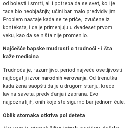
od bolesti i smrti, ali i potreba da se svet, koji je
tada bio neobjašnjiv, učini bar malo predvidivijim.
Problem nastaje kada se te priče, izvučene iz
konteksta, i dalje primenjuju u dvadeset prvom
veku, kao da se ništa nije promenilo.
Najčešće bapske mudrosti o trudnoći - i šta
kaže medicina
Trudnoća je, razumljivo, period najveće osetljivosti i
najbogatiji izvor
narodnih verovanja
. Od trenutka
kada žena saopšti da je u drugom stanju, kreće
lavina saveta, predviđanja i zabrana. Evo
najpoznatijih, onih koje ste sigurno bar jednom čule.
Oblik stomaka otkriva pol deteta