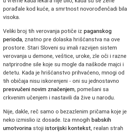
u vreme kada lekara nije bilo, kada su se žene
porađale kod kuće, a smrtnost novorođenčadi bila
visoka.
Veliki broj tih verovanja potiče iz
paganskog
perioda
, znatno pre dolaska hrišćanstva na ove
prostore. Stari Sloveni su imali razvijen sistem
verovanja u demone, veštice, uroke, zle oči i razne
natprirodne sile koje su mogle da naškode majci i
detetu. Kada je hrišćanstvo prihvaćeno, mnogi od
tih običaja nisu iskorenjeni - oni su jednostavno
presvučeni novim značenjem
, pomešani sa
crkvenim učenjem i nastavili da žive u narodu.
Nije, dakle, reč samo o bezazlenim pričama koje je
neko izmislio iz dosade. Iza mnogih
babskih
umotvorina
stoji
istorijski kontekst
, realan strah