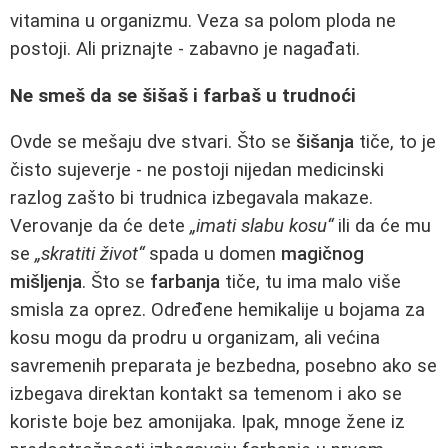
vitamina u organizmu. Veza sa polom ploda ne
postoji. Ali priznajte - zabavno je nagađati.
Ne smeš da se šišaš i farbaš u trudnoći
Ovde se mešaju dve stvari. Što se
šišanja
tiče, to je
čisto sujeverje - ne postoji nijedan medicinski
razlog zašto bi trudnica izbegavala makaze.
Verovanje da će dete
„imati slabu kosu“
ili da će mu
se
„skratiti život“
spada u domen
magičnog
mišljenja
. Što se
farbanja
tiče, tu ima malo više
smisla za oprez. Određene hemikalije u bojama za
kosu mogu da prodru u organizam, ali većina
savremenih preparata je bezbedna, posebno ako se
izbegava direktan kontakt sa temenom i ako se
koriste boje bez amonijaka. Ipak, mnoge žene iz