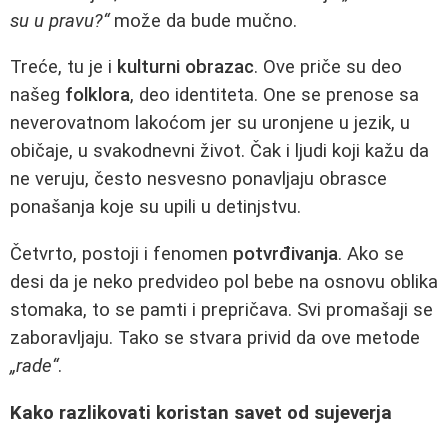
su u pravu?“
može da bude mučno.
Treće, tu je i
kulturni obrazac
. Ove priče su deo
našeg
folklora
, deo identiteta. One se prenose sa
neverovatnom lakoćom jer su uronjene u jezik, u
običaje, u svakodnevni život. Čak i ljudi koji kažu da
ne veruju, često nesvesno ponavljaju obrasce
ponašanja koje su upili u detinjstvu.
Četvrto, postoji i fenomen
potvrđivanja
. Ako se
desi da je neko predvideo pol bebe na osnovu oblika
stomaka, to se pamti i prepričava. Svi promašaji se
zaboravljaju. Tako se stvara privid da ove metode
„rade“
.
Kako razlikovati koristan savet od sujeverja