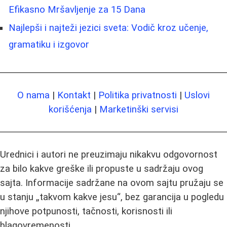
Efikasno Mršavljenje za 15 Dana
Najlepši i najteži jezici sveta: Vodič kroz učenje,
gramatiku i izgovor
O nama
|
Kontakt
|
Politika privatnosti
|
Uslovi
korišćenja
|
Marketinški servisi
Urednici i autori ne preuzimaju nikakvu odgovornost
za bilo kakve greške ili propuste u sadržaju ovog
sajta. Informacije sadržane na ovom sajtu pružaju se
u stanju „takvom kakve jesu“, bez garancija u pogledu
njihove potpunosti, tačnosti, korisnosti ili
blagovremenosti.