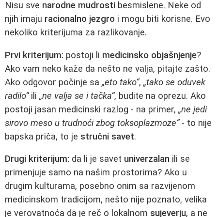
Nisu sve
narodne mudrosti
besmislene. Neke od
njih imaju
racionalno jezgro
i mogu biti korisne. Evo
nekoliko kriterijuma za razlikovanje.
Prvi kriterijum:
postoji li
medicinsko objašnjenje
?
Ako vam neko kaže da nešto ne valja, pitajte zašto.
Ako odgovor počinje sa
„eto tako“
,
„tako se oduvek
radilo“
ili
„ne valja se i tačka“
, budite na oprezu. Ako
postoji jasan medicinski razlog - na primer,
„ne jedi
sirovo meso u trudnoći zbog toksoplazmoze“
- to nije
bapska priča, to je
stručni savet
.
Drugi kriterijum:
da li je savet
univerzalan
ili se
primenjuje samo na našim prostorima? Ako u
drugim kulturama, posebno onim sa razvijenom
medicinskom tradicijom, nešto nije poznato, velika
je verovatnoća da je reč o lokalnom
sujeverju
, a ne