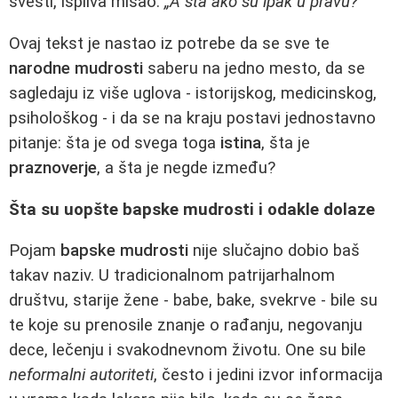
svesti, ispliva misao:
„A šta ako su ipak u pravu?“
Ovaj tekst je nastao iz potrebe da se sve te
narodne mudrosti
saberu na jedno mesto, da se
sagledaju iz više uglova - istorijskog, medicinskog,
psihološkog - i da se na kraju postavi jednostavno
pitanje: šta je od svega toga
istina
, šta je
praznoverje
, a šta je negde između?
Šta su uopšte bapske mudrosti i odakle dolaze
Pojam
bapske mudrosti
nije slučajno dobio baš
takav naziv. U tradicionalnom patrijarhalnom
društvu, starije žene - babe, bake, svekrve - bile su
te koje su prenosile znanje o rađanju, negovanju
dece, lečenju i svakodnevnom životu. One su bile
neformalni autoriteti
, često i jedini izvor informacija