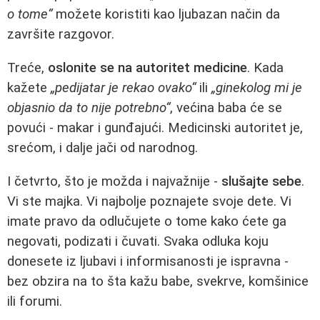
o tome“
možete koristiti kao ljubazan način da
završite razgovor.
Treće,
oslonite se na autoritet medicine
. Kada
kažete
„pedijatar je rekao ovako“
ili
„ginekolog mi je
objasnio da to nije potrebno“
, većina baba će se
povući - makar i gunđajući. Medicinski autoritet je,
srećom, i dalje jači od narodnog.
I četvrto, što je možda i najvažnije -
slušajte sebe
.
Vi ste majka. Vi najbolje poznajete svoje dete. Vi
imate pravo da odlučujete o tome kako ćete ga
negovati, podizati i čuvati. Svaka odluka koju
donesete iz ljubavi i informisanosti je ispravna -
bez obzira na to šta kažu babe, svekrve, komšinice
ili forumi.