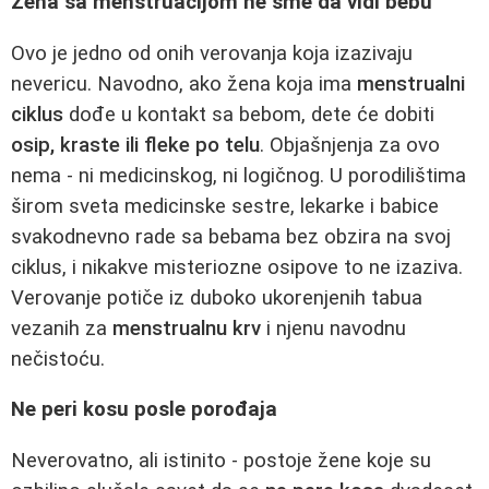
Žena sa menstruacijom ne sme da vidi bebu
Ovo je jedno od onih verovanja koja izazivaju
nevericu. Navodno, ako žena koja ima
menstrualni
ciklus
dođe u kontakt sa bebom, dete će dobiti
osip, kraste ili fleke po telu
. Objašnjenja za ovo
nema - ni medicinskog, ni logičnog. U porodilištima
širom sveta medicinske sestre, lekarke i babice
svakodnevno rade sa bebama bez obzira na svoj
ciklus, i nikakve misteriozne osipove to ne izaziva.
Verovanje potiče iz duboko ukorenjenih tabua
vezanih za
menstrualnu krv
i njenu navodnu
nečistoću.
Ne peri kosu posle porođaja
Neverovatno, ali istinito - postoje žene koje su