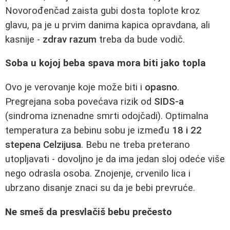
Novorođenčad zaista gubi dosta toplote kroz
glavu, pa je u prvim danima kapica opravdana, ali
kasnije -
zdrav razum
treba da bude vodič.
Soba u kojoj beba spava mora biti jako topla
Ovo je verovanje koje može biti i
opasno
.
Pregrejana soba povećava rizik od
SIDS-a
(sindroma iznenadne smrti odojčadi). Optimalna
temperatura za bebinu sobu je između
18 i 22
stepena Celzijusa
. Bebu ne treba preterano
utopljavati - dovoljno je da ima jedan sloj odeće više
nego odrasla osoba. Znojenje, crvenilo lica i
ubrzano disanje znaci su da je bebi prevruće.
Ne smeš da presvlačiš bebu prečesto