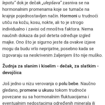
lepotu“
dok je dečak
„ulepšava“
zasniva se na
hormonalnim promenama koje se tumače na
krajnje pojednostavljen način.
Hormoni
u trudnoći
utiču na kožu, kosu, nokte, ali to je strogo
individualno i zavisi od mnoštva faktora. Nema
naučnih dokaza da pol deteta određuje izgled
majke. Ono što je sigurno jeste da ovakve izjave
mogu da budu vrlo neprijatne, posebno kada se
izgovaraju sa neskrivenim žaljenjem što nije muško.
Žudnja za slanim i kiselim - dečak, za slatkim -
devojčica
Još jedno u nizu verovanja o
polu bebe
. Naučno
gledano,
promene u ukusu
tokom trudnoće
povezane su sa hormonalnim fluktuacijama i
eventualnim nedostacima određenih minerala ili