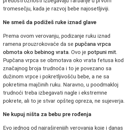
predostrožnosti izbegavaju farbanje u prvom
tromesečju, kada je razvoj bebe najosetljiviji.
Ne smeš da podižeš ruke iznad glave
Prema ovom verovanju, podizanje ruku iznad
ramena prouzrokovaće da se
pupčana vrpca
obmota oko bebinog vrata
. Ovo je
potpuni mit
.
Pupčana vrpca se obmotava oko vrata fetusa kod
značajnog broja trudnoća i to je povezano sa
dužinom vrpce i pokretljivošću bebe, a ne sa
pokretima majčinih ruku. Naravno, u poodmakloj
trudnoći treba izbegavati nagle i ekstremne
pokrete, ali to je stvar opšteg opreza, ne sujeverja.
Ne kupuj ništa za bebu pre rođenja
Evo jednog od najraširenijih verovanja koje i danas