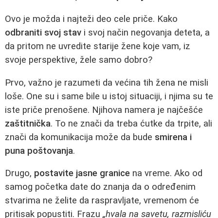
Ovo je možda i najteži deo cele priče. Kako
odbraniti svoj stav
i svoj način negovanja deteta, a
da pritom ne uvredite starije žene koje vam, iz
svoje perspektive, žele samo dobro?
Prvo, važno je razumeti da većina tih žena ne misli
loše. One su i same bile u istoj situaciji, i njima su te
iste priče prenošene. Njihova namera je najčešće
zaštitnička
. To ne znači da treba ćutke da trpite, ali
znači da komunikacija može da bude
smirena i
puna poštovanja
.
Drugo,
postavite jasne granice
na vreme. Ako od
samog početka date do znanja da o određenim
stvarima ne želite da raspravljate, vremenom će
pritisak popustiti. Frazu
„hvala na savetu, razmisliću