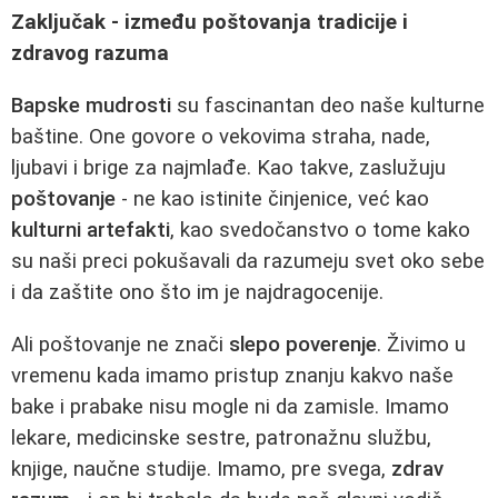
Zaključak - između poštovanja tradicije i
zdravog razuma
Bapske mudrosti
su fascinantan deo naše kulturne
baštine. One govore o vekovima straha, nade,
ljubavi i brige za najmlađe. Kao takve, zaslužuju
poštovanje
- ne kao istinite činjenice, već kao
kulturni artefakti
, kao svedočanstvo o tome kako
su naši preci pokušavali da razumeju svet oko sebe
i da zaštite ono što im je najdragocenije.
Ali poštovanje ne znači
slepo poverenje
. Živimo u
vremenu kada imamo pristup znanju kakvo naše
bake i prabake nisu mogle ni da zamisle. Imamo
lekare, medicinske sestre, patronažnu službu,
knjige, naučne studije. Imamo, pre svega,
zdrav