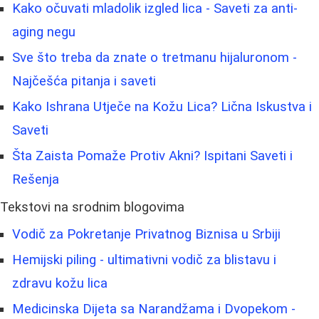
Kako očuvati mladolik izgled lica - Saveti za anti-
aging negu
Sve što treba da znate o tretmanu hijaluronom -
Najčešća pitanja i saveti
Kako Ishrana Utječe na Kožu Lica? Lična Iskustva i
Saveti
Šta Zaista Pomaže Protiv Akni? Ispitani Saveti i
Rešenja
Tekstovi na srodnim blogovima
Vodič za Pokretanje Privatnog Biznisa u Srbiji
Hemijski piling - ultimativni vodič za blistavu i
zdravu kožu lica
Medicinska Dijeta sa Narandžama i Dvopekom -