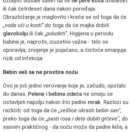
ozbiljno slušale savet da se
ne pere kosa
dvadeset
ili čak četrdeset dana nakon porođaja.
Obrazloženje je maglovito i kreće se od toga da će
„voda ući u kosti“
do toga da će majka dobiti
glavobolju
ili čak
„poludeti“
. Higijena u periodu
babina je, naprotiv, izuzetno važna - telo se
oporavlja, znojenje je pojačano, a čistoća smanjuje
rizik od infekcija.
Bebin veš se ne prostire noću
Ovo je još jedno verovanje koje je, začudo, opstalo
do danas.
Pelene i bebina odeća
ne smeju se
ostavljati napolju nakon što padne
mrak
. Razlozi su
različiti: od toga da će
„veštice ukrasti bebin san“
,
preko toga da će
„pasti rosa i dete dobiti grčeve“
, do
sasvim praktičnog - da noću može da padne kiša, a