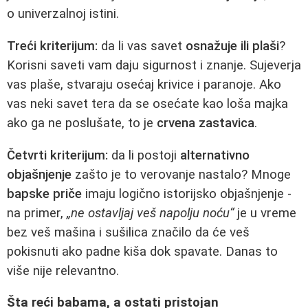
o univerzalnoj istini.
Treći kriterijum:
da li vas savet
osnažuje ili plaši
?
Korisni saveti vam daju sigurnost i znanje. Sujeverja
vas plaše, stvaraju osećaj krivice i paranoje. Ako
vas neki savet tera da se osećate kao loša majka
ako ga ne poslušate, to je
crvena zastavica
.
Četvrti kriterijum:
da li postoji
alternativno
objašnjenje
zašto je to verovanje nastalo? Mnoge
bapske priče
imaju logično istorijsko objašnjenje -
na primer,
„ne ostavljaj veš napolju noću“
je u vreme
bez veš mašina i sušilica značilo da će veš
pokisnuti ako padne kiša dok spavate. Danas to
više nije relevantno.
Šta reći babama, a ostati pristojan