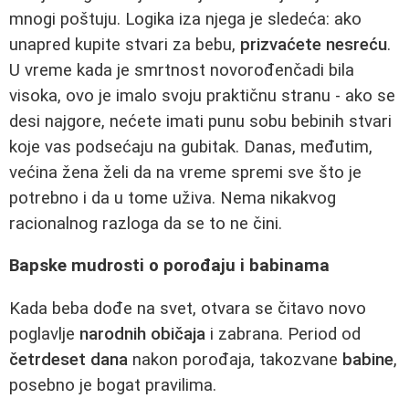
mnogi poštuju. Logika iza njega je sledeća: ako
unapred kupite stvari za bebu,
prizvaćete nesreću
.
U vreme kada je smrtnost novorođenčadi bila
visoka, ovo je imalo svoju praktičnu stranu - ako se
desi najgore, nećete imati punu sobu bebinih stvari
koje vas podsećaju na gubitak. Danas, međutim,
većina žena želi da na vreme spremi sve što je
potrebno i da u tome uživa. Nema nikakvog
racionalnog razloga da se to ne čini.
Bapske mudrosti o porođaju i babinama
Kada beba dođe na svet, otvara se čitavo novo
poglavlje
narodnih običaja
i zabrana. Period od
četrdeset dana
nakon porođaja, takozvane
babine
,
posebno je bogat pravilima.