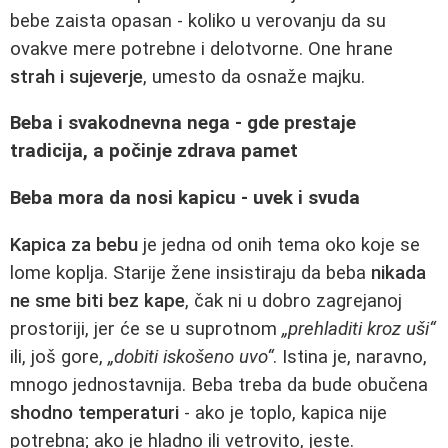
bebe zaista opasan - koliko u verovanju da su
ovakve mere potrebne i delotvorne. One hrane
strah i sujeverje
, umesto da osnaže majku.
Beba i svakodnevna nega - gde prestaje
tradicija, a počinje zdrava pamet
Beba mora da nosi kapicu - uvek i svuda
Kapica za bebu
je jedna od onih tema oko koje se
lome koplja. Starije žene insistiraju da beba
nikada
ne sme biti bez kape
, čak ni u dobro zagrejanoj
prostoriji, jer će se u suprotnom
„prehladiti kroz uši“
ili, još gore,
„dobiti iskošeno uvo“
. Istina je, naravno,
mnogo jednostavnija. Beba treba da bude obučena
shodno temperaturi
- ako je toplo, kapica nije
potrebna; ako je hladno ili vetrovito, jeste.