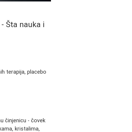
- Šta nauka i
ih terapija, placebo
nu činjenicu - čovek
jkama, kristalima,