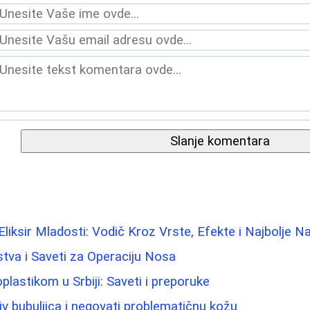
Slanje komentara
 Eliksir Mladosti: Vodič Kroz Vrste, Efekte i Najbolje 
stva i Saveti za Operaciju Nosa
plastikom u Srbiji: Saveti i preporuke
iv bubuljica i negovati problematičnu kožu