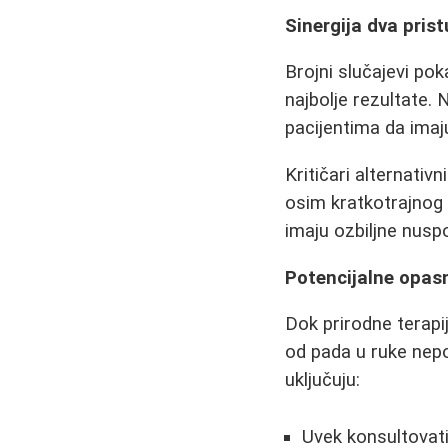
Sinergija dva pris
Brojni slučajevi po
najbolje rezultate
pacijentima da imaju
Kritičari alternati
osim kratkotrajnog 
imaju ozbiljne nus
Potencijalne opasn
Dok prirodne terapij
od pada u ruke nepo
uključuju:
Uvek konsultovati