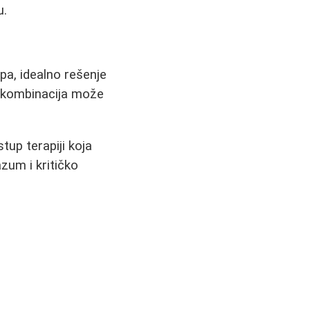
u.
pa, idealno rešenje
a kombinacija može
tup terapiji koja
zum i kritičko