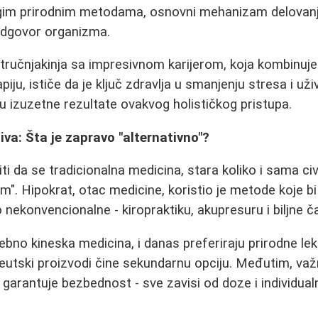
drugim prirodnim metodama, osnovni mehanizam delovan
odgovor organizma.
ručnjakinja sa impresivnom karijerom, koja kombinuje j
iju, ističe da je ključ zdravlja u smanjenju stresa i uži
ču izuzetne rezultate ovakvog holističkog pristupa.
iva: Šta je zapravo "alternativno"?
iti da se tradicionalna medicina, stara koliko i sama civ
m". Hipokrat, otac medicine, koristio je metode koje bi
nekonvencionalne - kiropraktiku, akupresuru i biljne ča
ebno kineska medicina, i danas preferiraju prirodne lek
utski proizvodi čine sekundarnu opciju. Međutim, važn
 garantuje bezbednost - sve zavisi od doze i individual