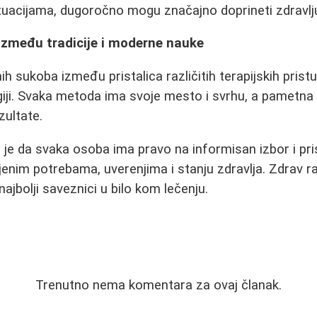
tuacijama, dugoročno mogu značajno doprineti zdravlj
između tradicije i moderne nauke
 sukoba između pristalica različitih terapijskih pristu
ergiji. Svaka metoda ima svoje mesto i svrhu, a pametn
zultate.
 je da svaka osoba ima pravo na informisan izbor i pris
jenim potrebama, uverenjima i stanju zdravlja. Zdrav ra
najbolji saveznici u bilo kom lečenju.
Trenutno nema komentara za ovaj članak.