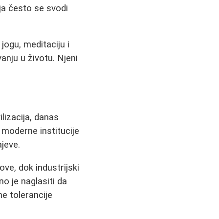
ja često se svodi
ogu, meditaciju i
vanju u životu. Njeni
ilizacija, danas
 moderne institucije
jeve.
ove, dok industrijski
o je naglasiti da
ne tolerancije