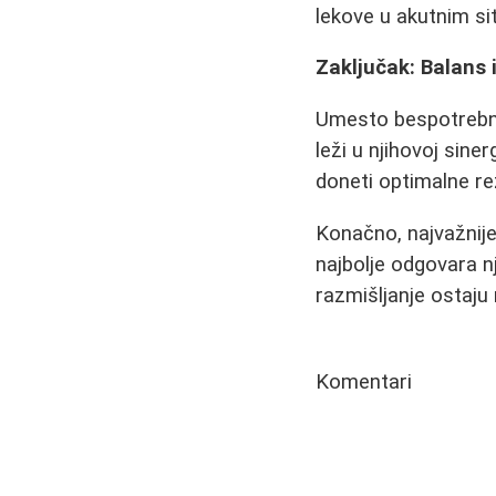
lekove u akutnim si
Zaključak: Balans 
Umesto bespotrebnih
leži u njihovoj sin
doneti optimalne re
Konačno, najvažnije
najbolje odgovara n
razmišljanje ostaju 
Komentari