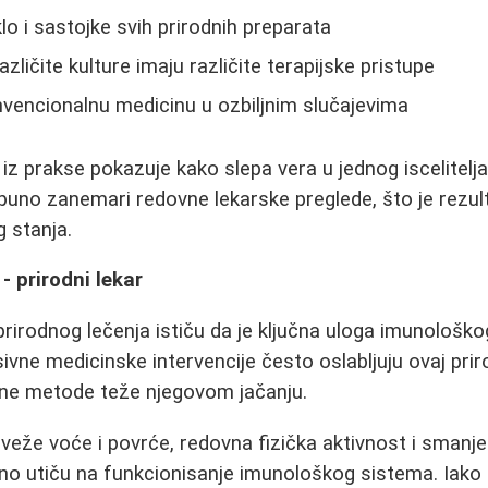
lo i sastojke svih prirodnih preparata
zličite kulture imaju različite terapijske pristupe
vencionalnu medicinu u ozbiljnim slučajevima
iz prakse pokazuje kako slepa vera u jednog iscelitelja
tpuno zanemari redovne lekarske preglede, što je rezul
 stanja.
- prirodni lekar
rirodnog lečenja ističu da je ključna uloga imunološko
esivne medicinske intervencije često oslabljuju ovaj pr
dne metode teže njegovom jačanju.
veže voće i povrće, redovna fizička aktivnost i smanje
ektno utiču na funkcionisanje imunološkog sistema. Iak