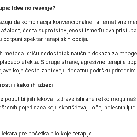
tupa: Idealno rešenje?
kazuju da kombinacija konvencionalne i alternativne m
. Nažalost, česta suprotstavljenost između dva prist
 potpuni spektar terapijskih opcija.
vnih metoda ističu nedostatak naučnih dokaza za mnoge 
placebo efekta. S druge strane, agresivne terapije po
pojave koje često zahtevaju dodatnu podršku prirodni
osti i kako ih izbeći
e poput biljnih lekova i zdrave ishrane retko mogu naštet
štenih pojedinaca koji iskorišćavaju očaj bolesnih ljud
 lekara pre početka bilo koje terapije