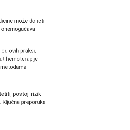
edicine može doneti
upa onemogućava
od ovih praksi,
put hemoterapije
m metodama.
iti, postoji rizik
i. Ključne preporuke