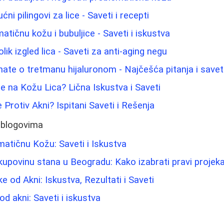
ućni pilingovi za lice - Saveti i recepti
tičnu kožu i bubuljice - Saveti i iskustva
ik izgled lica - Saveti za anti-aging negu
nate o tretmanu hijaluronom - Najčešća pitanja i savet
e na Kožu Lica? Lična Iskustva i Saveti
Protiv Akni? Ispitani Saveti i Rešenja
 blogovima
atičnu Kožu: Saveti i Iskustva
upovinu stana u Beogradu: Kako izabrati pravi projekat
e od Akni: Iskustva, Rezultati i Saveti
od akni: Saveti i iskustva