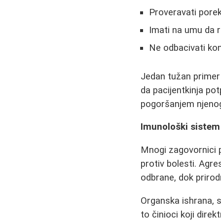
Proveravati porek
Imati na umu da ra
Ne odbacivati kon
Jedan tužan primer 
da pacijentkinja po
pogoršanjem njenog
Imunološki sistem 
Mnogi zagovornici p
protiv bolesti. Agr
odbrane, dok priro
Organska ishrana, s
to činioci koji dir