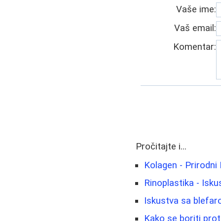
Vaše ime:
Vaš email:
Komentar:
Pročitajte i...
Kolagen - Prirodni
Rinoplastika - Isku
Iskustva sa blefaro
Kako se boriti prot