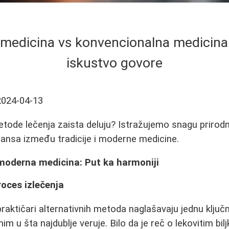
 medicina vs konvencionalna medicina 
iskustvo govore
2024-04-13
metode lečenja zaista deluju? Istražujemo snagu prirodn
lansa između tradicije i moderne medicine.
 moderna medicina: Put ka harmoniji
oces izlečenja
praktičari alternativnih metoda naglašavaju jednu ključ
im u šta najdublje veruje. Bilo da je reč o lekovitim bil