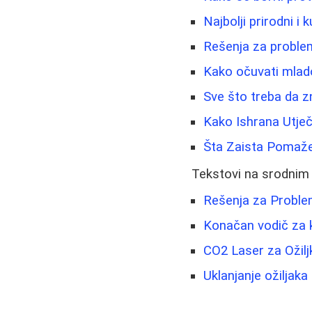
Najbolji prirodni i k
Rešenja za problema
Kako očuvati mladol
Sve što treba da z
Kako Ishrana Utječ
Šta Zaista Pomaže 
Tekstovi na srodnim
Rešenja za Problem
Konačan vodič za k
CO2 Laser za Ožiljk
Uklanjanje ožiljaka 