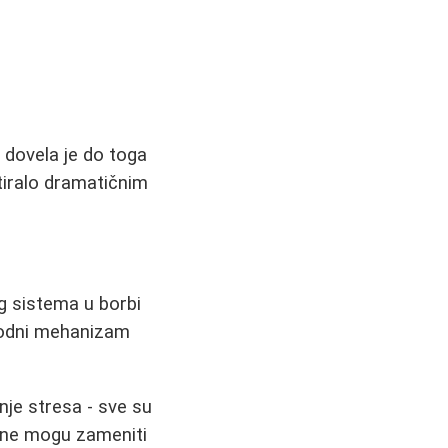
 dovela je do toga
tiralo dramatičnim
g sistema u borbi
irodni mehanizam
nje stresa - sve su
o ne mogu zameniti