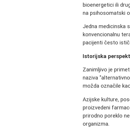
bioenergetici ili 
na psihosomatski 
Jedna medicinska st
konvencionalnu terap
pacijenti često isti
Istorijska perspekt
Zanimljivo je primet
naziva "alternativno
možda označile kao 
Azijske kulture, pos
proizvedeni farmace
prirodno poreklo ne
organizma.