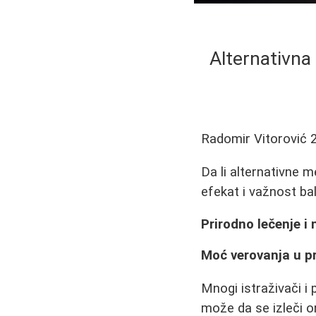
Alternativna
Radomir Vitorović
Da li alternativne 
efekat i važnost ba
Prirodno lečenje i
Moć verovanja u pr
Mnogi istraživači i 
može da se izleči on