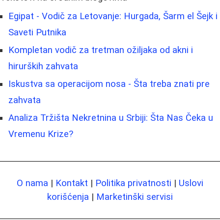
Egipat - Vodič za Letovanje: Hurgada, Šarm el Šejk i
Saveti Putnika
Kompletan vodič za tretman ožiljaka od akni i
hirurških zahvata
Iskustva sa operacijom nosa - Šta treba znati pre
zahvata
Analiza Tržišta Nekretnina u Srbiji: Šta Nas Čeka u
Vremenu Krize?
O nama
|
Kontakt
|
Politika privatnosti
|
Uslovi
korišćenja
|
Marketinški servisi