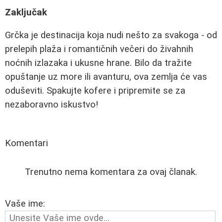
Zaključak
Grčka je destinacija koja nudi nešto za svakoga - od
prelepih plaža i romantičnih večeri do živahnih
noćnih izlazaka i ukusne hrane. Bilo da tražite
opuštanje uz more ili avanturu, ova zemlja će vas
oduševiti. Spakujte kofere i pripremite se za
nezaboravno iskustvo!
Komentari
Trenutno nema komentara za ovaj članak.
Vaše ime: