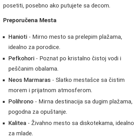
posetiti, posebno ako putujete sa decom.
Preporučena Mesta
Hanioti
- Mirno mesto sa prelepim plažama,
idealno za porodice.
Pefkohori
- Poznat po kristalno čistoj vodi i
peščanim obalama.
Neos Marmaras
- Slatko mestašce sa čistim
morem i prijatnom atmosferom.
Polihrono
- Mirna destinacija sa dugim plažama,
pogodna za opuštanje.
Kalitea
- Živahno mesto sa diskotekama, idealno
za mlade.