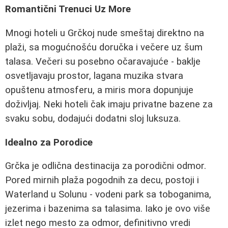
Romantični Trenuci Uz More
Mnogi hoteli u Grčkoj nude smeštaj direktno na
plaži, sa mogućnošću doručka i večere uz šum
talasa. Večeri su posebno očaravajuće - baklje
osvetljavaju prostor, lagana muzika stvara
opuštenu atmosferu, a miris mora dopunjuje
doživljaj. Neki hoteli čak imaju privatne bazene za
svaku sobu, dodajući dodatni sloj luksuza.
Idealno za Porodice
Grčka je odlična destinacija za porodični odmor.
Pored mirnih plaža pogodnih za decu, postoji i
Waterland u Solunu - vodeni park sa toboganima,
jezerima i bazenima sa talasima. Iako je ovo više
izlet nego mesto za odmor, definitivno vredi