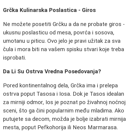
Grčka Kulinarska Poslastica - Giros
Ne možete posetiti Grčku a da ne probate giros -
ukusnu poslasticu od mesa, povrća i sosova,
umotanu u piticu. Ovo jelo je pravi užitak za sva
čula i mora biti na vašem spisku stvari koje treba
isprobati.
Da Li Su Ostrva Vredna Posedovanja?
Pored kontinentalnog dela, Grčka ima i prelepa
ostrva poput Tasosa i Iosa. Dok je Tasos idealan
za mirniji odmor, Ios je poznat po živahnoj noćnoj
sceni, što ga čini popularnim među mladima. Ako
putujete sa decom, možda je bolje izabrati mirnija
mesta, poput Pefkohorija ili Neos Marmarasa.