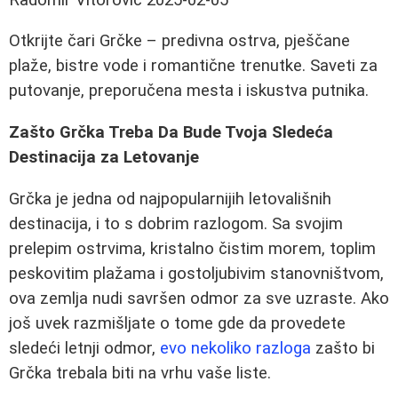
Otkrijte čari Grčke – predivna ostrva, pješčane
plaže, bistre vode i romantične trenutke. Saveti za
putovanje, preporučena mesta i iskustva putnika.
Zašto Grčka Treba Da Bude Tvoja Sledeća
Destinacija za Letovanje
Grčka je jedna od najpopularnijih letovališnih
destinacija, i to s dobrim razlogom. Sa svojim
prelepim ostrvima, kristalno čistim morem, toplim
peskovitim plažama i gostoljubivim stanovništvom,
ova zemlja nudi savršen odmor za sve uzraste. Ako
još uvek razmišljate o tome gde da provedete
sledeći letnji odmor,
evo nekoliko razloga
zašto bi
Grčka trebala biti na vrhu vaše liste.