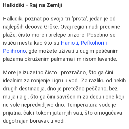
Halkidiki - Raj na Zemlji
Halkidiki, poznat po svoja tri "prsta", jedan je od
najlepših deoova Grčke. Ovaj region nudi predivne
plaže, čisto more i prelepe prizore. Posebno se
ističu mesta kao što su
Hanioti, Pefkohori i
Polihrono
, gde možete uživati u dugim peščanim
plažama okruženim palmama i mirisom lavande.
More je izuzetno čisto i prozračno, što ga čini
idealnim za ronjenje i igru u vodi. Za razliku od nekih
drugih destinacija, dno je pretežno peščano, bez
mulja i algi, što ga čini savršenim za decu i one koji
ne vole nepredvidljivo dno. Temperatura vode je
prijatna, čak i tokom jutarnjih sati, što omogućava
dugotrajan boravak u vodi.