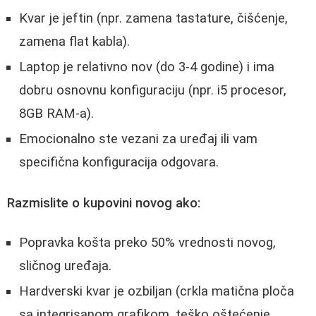
Kvar je jeftin (npr. zamena tastature, čišćenje,
zamena flat kabla).
Laptop je relativno nov (do 3-4 godine) i ima
dobru osnovnu konfiguraciju (npr. i5 procesor,
8GB RAM-a).
Emocionalno ste vezani za uređaj ili vam
specifična konfiguracija odgovara.
Razmislite o kupovini novog ako:
Popravka košta preko 50% vrednosti novog,
sličnog uređaja.
Hardverski kvar je ozbiljan (crkla matična ploča
sa integrisanom grafikom, teško oštećenje