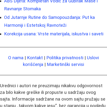
ABS Dijeta: Kompletan Vodič za Gubitak Mase i
Ravnanje Stomaka
Od Jutarnje Rutine do Samopouzdanja: Put ka
Harmoniji i Estetskoj Ravnoteži
Korekcija usana: Vrste materijala, iskustva i saveti
O nama
|
Kontakt
|
Politika privatnosti
|
Uslovi
korišćenja
|
Marketinški servisi
Urednici i autori ne preuzimaju nikakvu odgovornost
za bilo kakve greške ili propuste u sadržaju ovog
sajta. Informacije sadržane na ovom sajtu pružaju se
u stanju „takvom kakve jesu“, bez garancija u pogledu