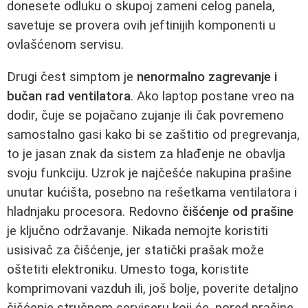
donesete odluku o skupoj zameni celog panela,
savetuje se provera ovih jeftinijih komponenti u
ovlašćenom servisu.
Drugi čest simptom je
nenormalno zagrevanje i
bučan rad ventilatora
. Ako laptop postane vreo na
dodir, čuje se pojačano zujanje ili čak povremeno
samostalno gasi kako bi se zaštitio od pregrevanja,
to je jasan znak da sistem za hlađenje ne obavlja
svoju funkciju. Uzrok je najčešće nakupina prašine
unutar kućišta, posebno na rešetkama ventilatora i
hladnjaku procesora. Redovno
čišćenje od prašine
je ključno održavanje. Nikada nemojte koristiti
usisivač za čišćenje, jer statički prašak može
oštetiti elektroniku. Umesto toga, koristite
komprimovani vazduh ili, još bolje, poverite detaljno
čišćenje stručnom serviseru koji će, pored prašine,