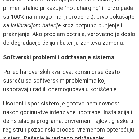
primer, stalno prikazuje "not charging" ili brzo pada
sa 100% na mnogo manji procenat), prvo pokušajte
sa
kalibracijom baterije
kroz potpuno punjenje i
pražnjenje. Ako problem potraje, verovatno je došlo
do degradacije ćelija i baterija zahteva zamenu.
Softverski problemi i održavanje sistema
Pored hardverskih kvarova, korisnici se često
susreću sa softverskim problemima koji
usporavaju rad ili onemogućavaju korišćenje.
Usoreni i spor sistem
je gotovo neminovnost
nakon godinu-dve intenzivne upotrebe. Instalacija i
deinstalacija programa, privremeni fajlovi, greške u
registru i pozadinski procesi vremenom opterećuju
sistem. Rešenje je
redovno održavanje
: