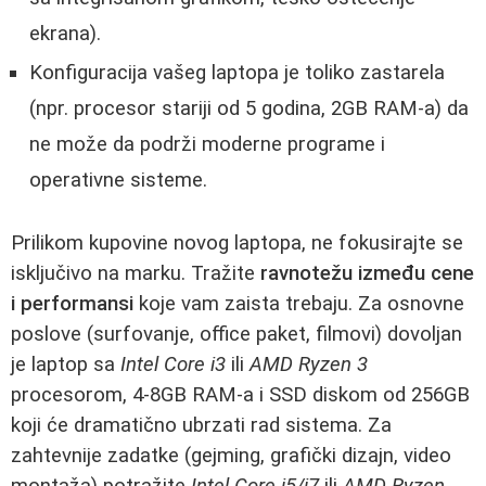
ekrana).
Konfiguracija vašeg laptopa je toliko zastarela
(npr. procesor stariji od 5 godina, 2GB RAM-a) da
ne može da podrži moderne programe i
operativne sisteme.
Prilikom kupovine novog laptopa, ne fokusirajte se
isključivo na marku. Tražite
ravnotežu između cene
i performansi
koje vam zaista trebaju. Za osnovne
poslove (surfovanje, office paket, filmovi) dovoljan
je laptop sa
Intel Core i3
ili
AMD Ryzen 3
procesorom, 4-8GB RAM-a i SSD diskom od 256GB
koji će dramatično ubrzati rad sistema. Za
zahtevnije zadatke (gejming, grafički dizajn, video
montaža) potražite
Intel Core i5/i7
ili
AMD Ryzen