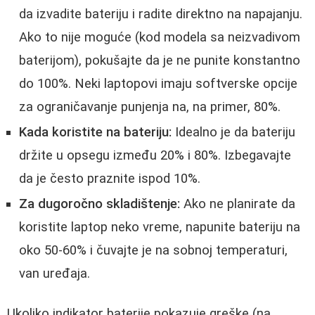
da izvadite bateriju i radite direktno na napajanju.
Ako to nije moguće (kod modela sa neizvadivom
baterijom), pokušajte da je ne punite konstantno
do 100%. Neki laptopovi imaju softverske opcije
za ograničavanje punjenja na, na primer, 80%.
Kada koristite na bateriju:
Idealno je da bateriju
držite u opsegu između 20% i 80%. Izbegavajte
da je često praznite ispod 10%.
Za dugoročno skladištenje:
Ako ne planirate da
koristite laptop neko vreme, napunite bateriju na
oko 50-60% i čuvajte je na sobnoj temperaturi,
van uređaja.
Ukoliko indikator baterije pokazuje greške (na