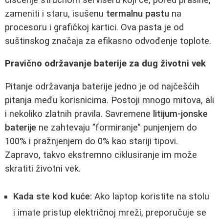
zameniti i staru, isušenu
termalnu pastu
na
procesoru i grafičkoj kartici. Ova pasta je od
suštinskog značaja za efikasno odvođenje toplote.
Pravično održavanje baterije za dug životni vek
Pitanje održavanja baterije jedno je od najčešćih
pitanja među korisnicima. Postoji mnogo mitova, ali
i nekoliko zlatnih pravila. Savremene
litijum-jonske
baterije
ne zahtevaju "formiranje" punjenjem do
100% i pražnjenjem do 0% kao stariji tipovi.
Zapravo, takvo ekstremno ciklusiranje im može
skratiti životni vek.
Kada ste kod kuće:
Ako laptop koristite na stolu
i imate pristup električnoj mreži, preporučuje se