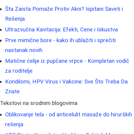
Šta Zaista Pomaže Protiv Akni? Ispitani Saveti i
Rešenja
Ultrazvučna Kavitacija: Efekti, Cene i Iskustva
Prve mimične bore - kako ih ublažiti i sprečiti
nastanak novih
Matične ćelije iz pupčane vrpce - Kompletan vodič
za roditelje
Kondilomi, HPV Virus i Vakcine: Sve Što Treba Da
Znate
Tekstovi na srodnim blogovima
Oblikovanje tela - od anticelulit masaže do hirurških
rešenja