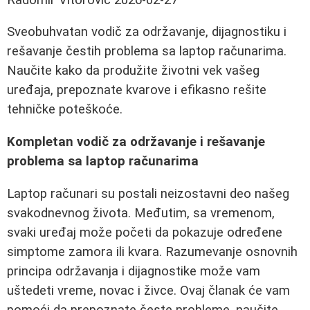
Sveobuhvatan vodič za održavanje, dijagnostiku i
rešavanje čestih problema sa laptop računarima.
Naučite kako da produžite životni vek vašeg
uređaja, prepoznate kvarove i efikasno rešite
tehničke poteškoće.
Kompletan vodič za održavanje i rešavanje
problema sa laptop računarima
Laptop računari su postali neizostavni deo našeg
svakodnevnog života. Međutim, sa vremenom,
svaki uređaj može početi da pokazuje određene
simptome zamora ili kvara. Razumevanje osnovnih
principa održavanja i dijagnostike može vam
uštedeti vreme, novac i živce. Ovaj članak će vam
pomoći da prepoznate česte probleme, naučite