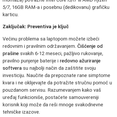
5/7
, 16GB RAM-a i posebnu (dedikovanu) grafičku
karticu.
Zaključak: Preventiva je ključ
Većinu problema sa laptopom možete izbeći
redovnim i pravilnim održavanjem.
Čišćenje od
prašine
svakih 6-12 meseci, pažljivo rukovanje,
pravilno punjenje baterije i
redovno ažuriranje
softvera
su najbolji način da zaštitite svoju
investiciju. Naučite da prepoznate rane simptome
kvara i ne oklijevajte da potražite stručnu pomoć u
pouzdanom servisu. Razumevanjem kako vaš
uređaj funkcioniše, postaćete samouvereniji
korisnik koji može da reši mnoge svakodnevne
tehničke izazove.