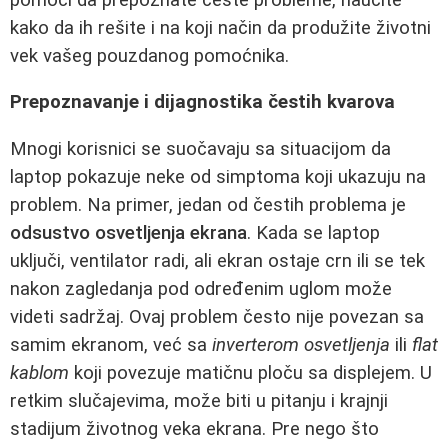
kako da ih rešite i na koji način da produžite životni
vek vašeg pouzdanog pomoćnika.
Prepoznavanje i dijagnostika čestih kvarova
Mnogi korisnici se suočavaju sa situacijom da
laptop pokazuje neke od simptoma koji ukazuju na
problem. Na primer, jedan od čestih problema je
odsustvo osvetljenja ekrana
. Kada se laptop
uključi, ventilator radi, ali ekran ostaje crn ili se tek
nakon zagledanja pod određenim uglom može
videti sadržaj. Ovaj problem često nije povezan sa
samim ekranom, već sa
inverterom osvetljenja
ili
flat
kablom
koji povezuje matičnu ploču sa displejem. U
retkim slučajevima, može biti u pitanju i krajnji
stadijum životnog veka ekrana. Pre nego što