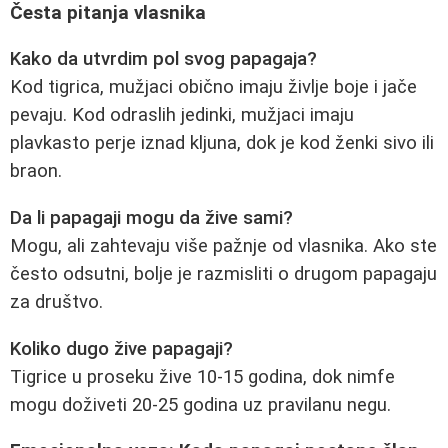
Česta pitanja vlasnika
Kako da utvrdim pol svog papagaja?
Kod tigrica, mužjaci obično imaju življe boje i jače
pevaju. Kod odraslih jedinki, mužjaci imaju
plavkasto perje iznad kljuna, dok je kod ženki sivo ili
braon.
Da li papagaji mogu da žive sami?
Mogu, ali zahtevaju više pažnje od vlasnika. Ako ste
često odsutni, bolje je razmisliti o drugom papagaju
za društvo.
Koliko dugo žive papagaji?
Tigrice u proseku žive 10-15 godina, dok nimfe
mogu doživeti 20-25 godina uz pravilanu negu.