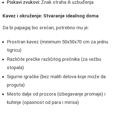
Piskavi zvukovi:
Znak straha ili uzbuđenja
Kavez i okruženje: Stvaranje idealnog doma
Da bi papagaj bio srećan, potrebno mu je:
Prostran kavez (minimum 50x50x70 cm za jednu
tigricu)
Različite prečke različitog prečnika (za vežbu
stopala)
Sigurne igračke (bez malih delova koje može da
proguta)
Mesto dalje od prozora (izbegavanje promaje) i
kuhinje (opasnost od para i mirisa)