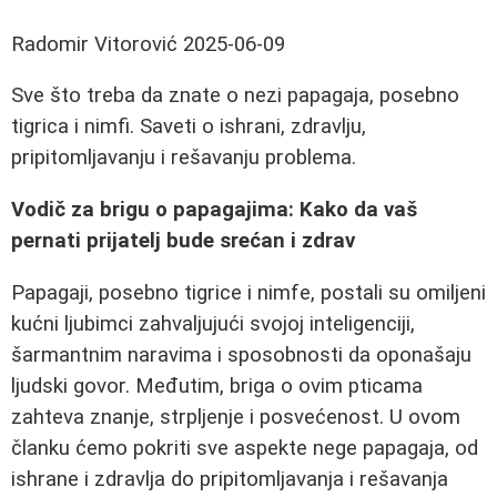
Radomir Vitorović
2025-06-09
Sve što treba da znate o nezi papagaja, posebno
tigrica i nimfi. Saveti o ishrani, zdravlju,
pripitomljavanju i rešavanju problema.
Vodič za brigu o papagajima: Kako da vaš
pernati prijatelj bude srećan i zdrav
Papagaji, posebno tigrice i nimfe, postali su omiljeni
kućni ljubimci zahvaljujući svojoj inteligenciji,
šarmantnim naravima i sposobnosti da oponašaju
ljudski govor. Međutim, briga o ovim pticama
zahteva znanje, strpljenje i posvećenost. U ovom
članku ćemo pokriti sve aspekte nege papagaja, od
ishrane i zdravlja do pripitomljavanja i rešavanja