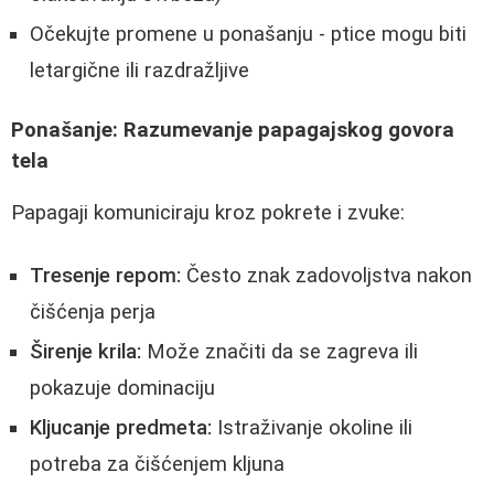
Očekujte promene u ponašanju - ptice mogu biti
letargične ili razdražljive
Ponašanje: Razumevanje papagajskog govora
tela
Papagaji komuniciraju kroz pokrete i zvuke:
Tresenje repom:
Često znak zadovoljstva nakon
čišćenja perja
Širenje krila:
Može značiti da se zagreva ili
pokazuje dominaciju
Kljucanje predmeta:
Istraživanje okoline ili
potreba za čišćenjem kljuna