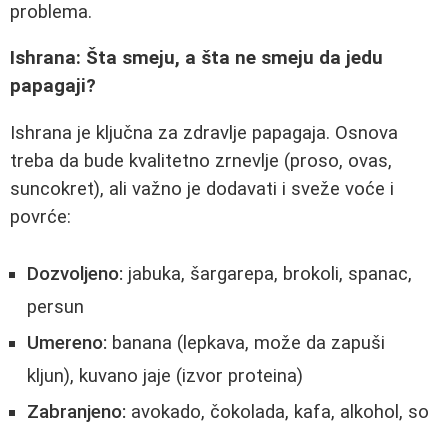
problema.
Ishrana: Šta smeju, a šta ne smeju da jedu
papagaji?
Ishrana je ključna za zdravlje papagaja. Osnova
treba da bude kvalitetno zrnevlje (proso, ovas,
suncokret), ali važno je dodavati i sveže voće i
povrće:
Dozvoljeno:
jabuka, šargarepa, brokoli, spanac,
persun
Umereno:
banana (lepkava, može da zapuši
kljun), kuvano jaje (izvor proteina)
Zabranjeno:
avokado, čokolada, kafa, alkohol, so