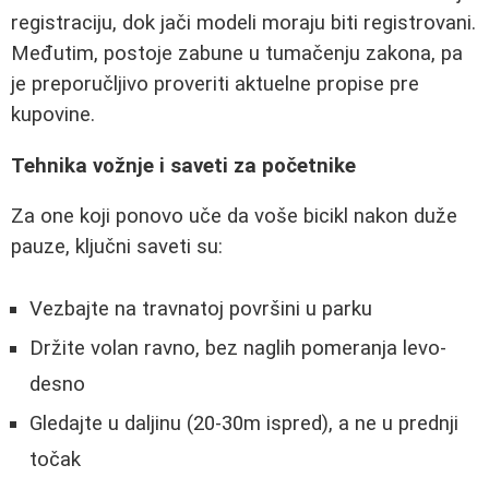
registraciju, dok jači modeli moraju biti registrovani.
Međutim, postoje zabune u tumačenju zakona, pa
je preporučljivo proveriti aktuelne propise pre
kupovine.
Tehnika vožnje i saveti za početnike
Za one koji ponovo uče da voše bicikl nakon duže
pauze, ključni saveti su:
Vezbajte na travnatoj površini u parku
Držite volan ravno, bez naglih pomeranja levo-
desno
Gledajte u daljinu (20-30m ispred), a ne u prednji
točak