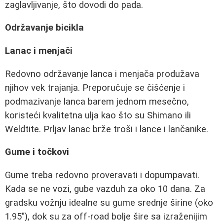
zaglavljivanje, što dovodi do pada.
Održavanje bicikla
Lanac i menjači
Redovno održavanje lanca i menjača produžava
njihov vek trajanja. Preporučuje se čišćenje i
podmazivanje lanca barem jednom mesečno,
koristeći kvalitetna ulja kao što su Shimano ili
Weldtite. Prljav lanac brže troši i lance i lančanike.
Gume i točkovi
Gume treba redovno proveravati i dopumpavati.
Kada se ne vozi, gube vazduh za oko 10 dana. Za
gradsku vožnju idealne su gume srednje širine (oko
1.95"), dok su za off-road bolje šire sa izraženijim