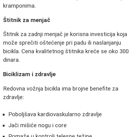
kramponima.
Štitnik za menjač
Štitnik za zadnji menjač je korisna investicija koja
može sprečiti oštećenje pri padu ili naslanjanju
bicikla. Cena kvalitetnog štitnika kreće se oko 300
dinara.
Biciklizam i zdravlje
Redovna vožnja bicikla ima brojne benefite za
zdravlje:
Poboljšava kardiovaskularno zdravlje
Jači mišiće nogu i core
Pomaže u kontroli telesne težine