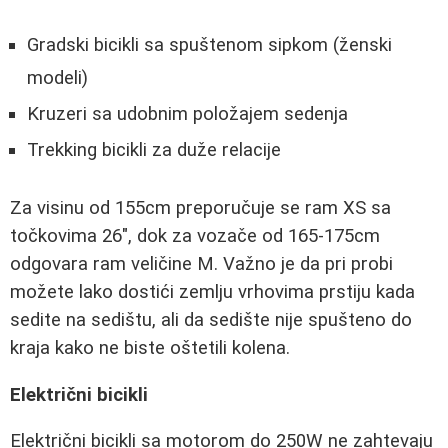
Gradski bicikli sa spuštenom sipkom (ženski
modeli)
Kruzeri sa udobnim položajem sedenja
Trekking bicikli za duže relacije
Za visinu od 155cm preporučuje se ram XS sa
točkovima 26", dok za vozače od 165-175cm
odgovara ram veličine M. Važno je da pri probi
možete lako dostići zemlju vrhovima prstiju kada
sedite na sedištu, ali da sedište nije spušteno do
kraja kako ne biste oštetili kolena.
Električni bicikli
Električni bicikli sa motorom do 250W ne zahtevaju