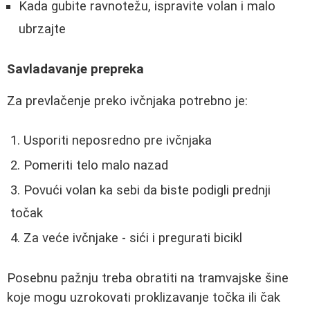
Kada gubite ravnotežu, ispravite volan i malo
ubrzajte
Savladavanje prepreka
Za prevlačenje preko ivčnjaka potrebno je:
Usporiti neposredno pre ivčnjaka
Pomeriti telo malo nazad
Povući volan ka sebi da biste podigli prednji
točak
Za veće ivčnjake - sići i pregurati bicikl
Posebnu pažnju treba obratiti na tramvajske šine
koje mogu uzrokovati proklizavanje točka ili čak