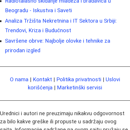
Radiotalasno skidanje mladeža i bradavica u
Beogradu - Iskustva i Saveti
Analiza Tržišta Nekretnina i IT Sektora u Srbiji:
Trendovi, Kriza i Budućnost
Savršene obrve: Najbolje olovke i tehnike za
prirodan izgled
O nama
|
Kontakt
|
Politika privatnosti
|
Uslovi
korišćenja
|
Marketinški servisi
Urednici i autori ne preuzimaju nikakvu odgovornost
za bilo kakve greške ili propuste u sadržaju ovog
sajta. Informacije sadržane na ovom sajtu pružaju se