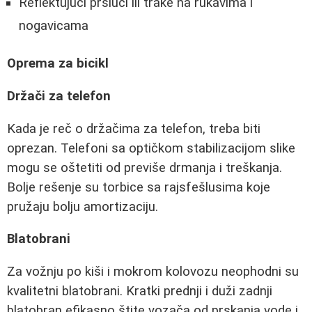
Reflektujući prsluci ili trake na rukavima i
nogavicama
Oprema za bicikl
Držači za telefon
Kada je reč o držačima za telefon, treba biti
oprezan. Telefoni sa optičkom stabilizacijom slike
mogu se oštetiti od previše drmanja i treškanja.
Bolje rešenje su torbice sa rajsfešlusima koje
pružaju bolju amortizaciju.
Blatobrani
Za vožnju po kiši i mokrom kolovozu neophodni su
kvalitetni blatobrani. Kratki prednji i duži zadnji
blatobran efikasno štite vozača od prskanja vode i