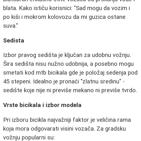
blata. Kako ističu korisnici: "Sad mogu da vozim i
po kiši i mokrom kolovozu da mi guzica ostane
suva."
Sedista
Izbor pravog sedišta je ključan za udobnu vožnju.
Šira sedišta nisu nužno udobnija, a posebno mogu
smetati kod mtb bicikala gde je položaj sedenja pod
45 stepeni. Idealno je pronaći "zlatnu sredinu" -
sedište koje nije ni previše mekano ni previše tvrdo.
Vrste bicikala i izbor modela
Pri izboru bicikla najvažniji faktor je veličina rama
koja mora odgovarati visini vozača. Za gradsku
vožnju popularni su: