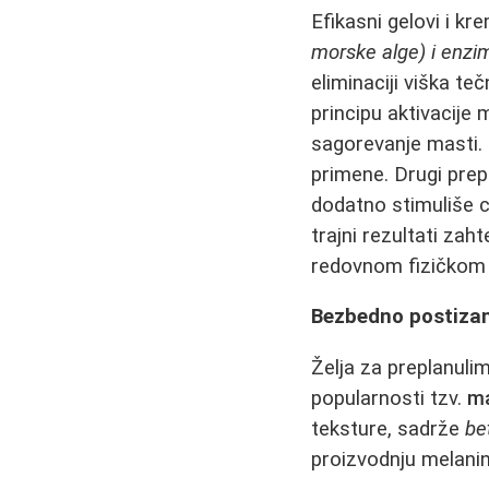
Efikasni gelovi i k
morske alge) i enzi
eliminaciji viška te
principu aktivacije
sagorevanje masti. 
primene. Drugi pre
dodatno stimuliše c
trajni rezultati za
redovnom fizičkom 
Bezbedno postizan
Želja za preplanuli
popularnosti tzv.
ma
teksture, sadrže
be
proizvodnju melani