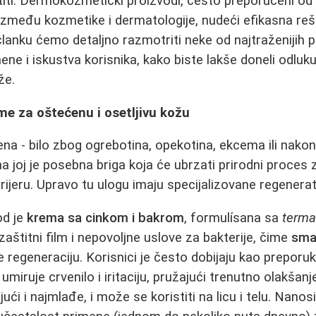
iti. Dermokozmetički proizvodi, često preporučeni od 
između kozmetike i dermatologije, nudeći efikasna reš
anku ćemo detaljno razmotriti neke od najtraženijih p
ene i iskustva korisnika, kako biste lakše doneli odluk
že.
e za oštećenu i osetljivu kožu
na - bilo zbog ogrebotina, opekotina, ekcema ili nako
 joj je posebna briga koja će ubrzati prirodni proces z
arijeru. Upravo tu ulogu imaju specijalizovane regenera
od je
krema sa cinkom i bakrom
, formulísana sa
term
aštitni film i nepovoljne uslove za bakterije, čime
sman
 regeneraciju. Korisnici je često dobijaju kao preporu
miruje crvenilo i iritaciju, pružajući trenutno olakšan
jući i najmlađe, i može se koristiti na licu i telu. Nanos