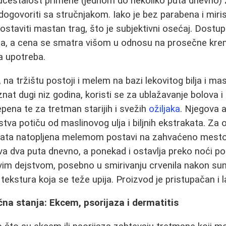
 učestalost primene (jednom do nekoliko puta dnevno) 
dogovoriti sa stručnjakom. Iako je bez parabena i mirisa
staviti mastan trag, što je subjektivni osećaj. Dost
na, a cena se smatra višom u odnosu na prosečne kre
a upotreba.
, na tržištu postoji i melem na bazi lekovitog bilja i mas
nat dugi niz godina, koristi se za ublažavanje bolova i
pena te za tretman starijih i svežih
ožiljaka
. Njegova a
stva potiču od maslinovog ulja i biljnih ekstrakata. Za
vata natopljena melemom postavi na zahvaćeno mesto,
a dva puta dnevno, a ponekad i ostavlja preko noći po
vim dejstvom, posebno u smirivanju crvenila nakon sun
tekstura koja se teže upija. Proizvod je pristupačan i 
čna stanja: Ekcem, psorijaza i dermatitis