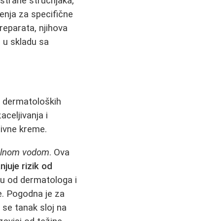
strane stručnjaka,
enja za specifične
reparata, njihova
u u skladu sa
n dermatoloških
aceljivanja i
tivne kreme.
alnom vodom
. Ova
juje rizik od
ku od dermatologa i
je. Pogodna je za
i se tanak sloj na