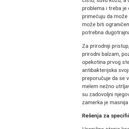
čistu, suvu kožu, a
problema i treba je 
primećuju da može o
može biti ograniče
potrebna dugotrajn
Za prirodniji pristup
prirodni balzam, poz
opekotina prvog ste
antibakterijska svoj
preporučuje da se 
melem nežno utrljav
su zadovoljni njego
zamerka je masnija 
Rešenja za specifi