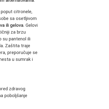
jim alternativama
.
, poput citronele,
osobe sa osetljivom
va ili gelova
. Gelovi
ičniji za brzu
 su pantenol ili
a. Zaštita traje
era, preporučuje se
 mesta u sumrak i
Pored zdravog
na poboljšanje