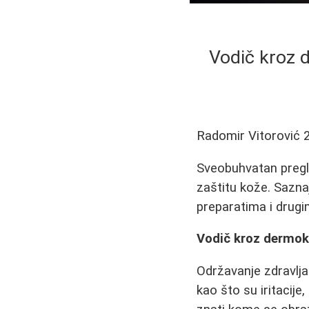
Vodič kroz d
Radomir Vitorović
Sveobuhvatan pregl
zaštitu kože. Sazna
preparatima i drugi
Vodič kroz dermok
Održavanje zdravlja
kao što su iritacije