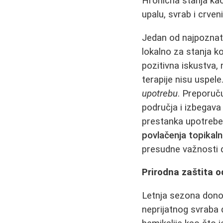
Hronična stanja kao
upalu, svrab i crven
Jedan od najpoznati
lokalno za stanja k
pozitivna iskustva
terapije nisu uspel
upotrebu
. Preporuč
područja i izbegava
prestanka upotrebe,
povlačenja topikal
presudne važnosti d
Prirodna zaštita 
Letnja sezona donos
neprijatnog svraba d