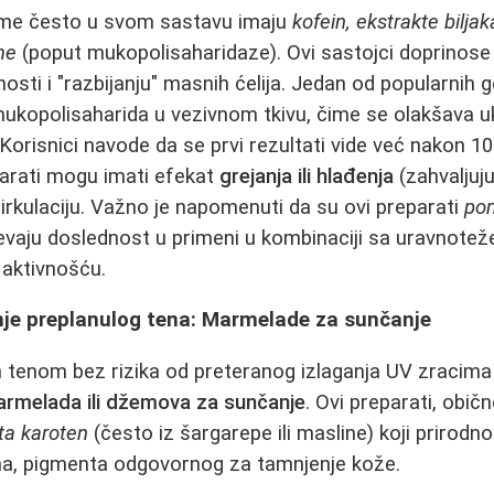
reme često u svom sastavu imaju
kofein, ekstrakte biljak
me
(poput mukopolisaharidaze). Ovi sastojci doprinose
čnosti i "razbijanju" masnih ćelija. Jedan od popularnih 
 mukopolisaharida u vezivnom tkivu, čime se olakšava uk
Korisnici navode da se prvi rezultati vide već nakon 1
parati mogu imati efekat
grejanja ili hlađenja
(zahvaljuju
irkulaciju. Važno je napomenuti da su ovi preparati
po
htevaju doslednost u primeni u kombinaciji sa uravnot
aktivnošću.
je preplanulog tena: Marmelade za sunčanje
m tenom bez rizika od preteranog izlaganja UV zracima
rmelada ili džemova za sunčanje
. Ovi preparati, obič
ta karoten
(često iz šargarepe ili masline) koji prirodn
na, pigmenta odgovornog za tamnjenje kože.