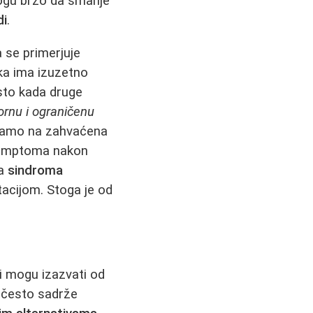
mogu brzo da smanje
di
.
a se primerjuje
ika ima izuzetno
sto kada druge
rnu i ograničenu
i samo na zahvaćena
 simptoma nakon
ja
sindroma
itacijom. Stoga je od
i mogu izazvati od
ti često sadrže