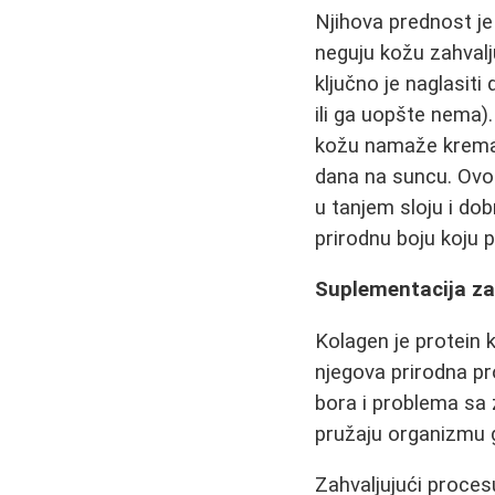
Njihova prednost j
neguju kožu zahvalju
ključno je naglasiti
ili ga uopšte nema)
kožu namaže krema 
dana na suncu. Ovo
u tanjem sloju i dob
prirodnu boju koju po
Suplementacija za 
Kolagen je protein k
njegova prirodna pr
bora i problema sa 
pružaju organizmu g
Zahvaljujući procesu