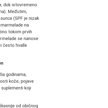
e
, dok istovremeno
ina). Međutim,
 sunca
(SPF je nizak
a marmelade na
ebno tokom prvih
Marmelade se nanose
ci često hvalle
en
. Sa godinama,
osti kože, pojave
 suplementi koji
fikasnije
od običnog