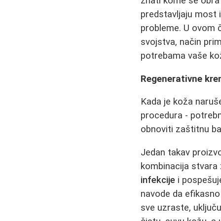
znati kome se obrat
predstavljaju most 
probleme. U ovom čl
svojstva, način prim
potrebama vaše ko
Regenerativne krem
Kada je koža naruše
procedura - potrebna
obnoviti zaštitnu b
Jedan takav proizv
kombinacija stvara z
infekcije
i pospešuje
navode da efikasno u
sve uzraste, uključu