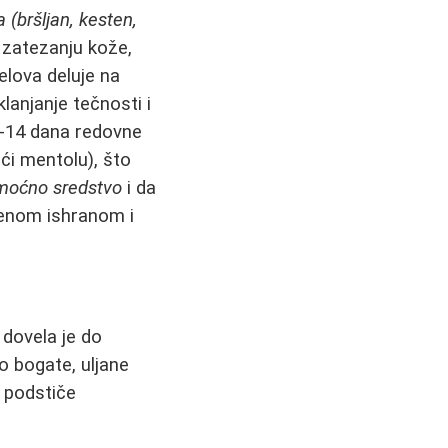
a (bršljan, kesten,
 zatezanju kože,
gelova deluje na
lanjanje tečnosti i
0-14 dana redovne
ći mentolu), što
moćno sredstvo
i da
eženom ishranom i
 dovela je do
no bogate, uljane
o podstiče