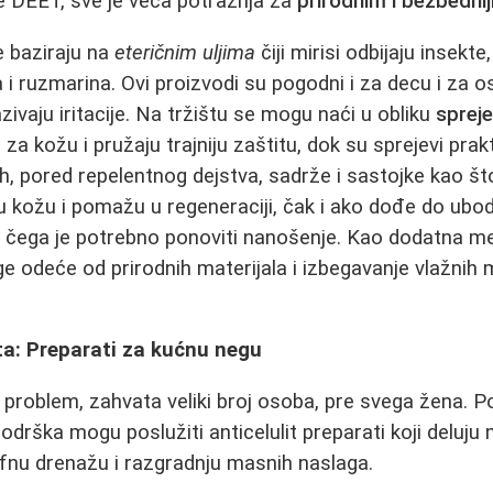
je DEET, sve je veća potražnja za
prirodnim i bezbedni
e baziraju na
eteričnim uljima
čiji mirisi odbijaju insekte
a i ruzmarina. Ovi proizvodi su pogodni i za decu i za 
zivaju iritacije. Na tržištu se mogu naći u obliku
spreje
 za kožu i pružaju trajniju zaštitu, dok su sprejevi prakt
h, pored repelentnog dejstva, sadrže i sastojke kao što
ju kožu i pomažu u regeneraciji, čak i ako dođe do ubod
n čega je potrebno ponoviti nanošenje. Kao dodatna m
uge odeće od prirodnih materijala i izbegavanje vlažnih
ita: Preparati za kućnu negu
i problem, zahvata veliki broj osoba, pre svega žena. 
odrška mogu poslužiti anticelulit preparati koji deluju 
imfnu drenažu i razgradnju masnih naslaga.