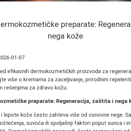
ermokozmetičke preparate: Regeneracij
nega kože
2026-01-07
ed efikasnih dermokozmetičkih proizvoda za regeneraci
jte više o kremama za zaceljivanje, prirodnim repelenti
m rešenjima za zdravo kožu.
ozmetičke preparate: Regeneracija, zaštita i nega 
 i lepote kože često zahteva više od osnovne nege. S
, oštećenja, suvoća ili spoljašnji faktori poput sunca i i