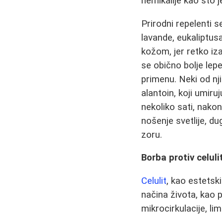
hemikalije kao što 
Prirodni repelenti s
lavande, eukaliptus
kožom, jer retko iza
se obično bolje lepe
primenu. Neki od nji
alantoin, koji umiru
nekoliko sati, nako
nošenje svetlije, d
zoru.
Borba protiv celul
Celulit
, kao estetsk
načina života, kao p
mikrocirkulacije, l