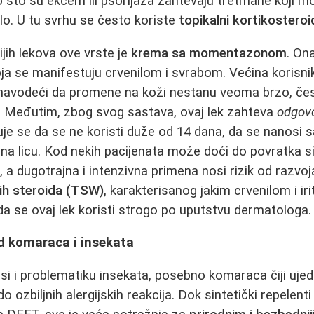
 što su ekcem ili psorijaza zahtevaju tretmane koji 
ilo. U tu svrhu se često koriste
topikalni kortikosteroi
jih lekova ove vrste je
krema sa momentazonom
. On
oja se manifestuju crvenilom i svrabom. Većina korisn
, navodeći da promene na koži nestanu veoma brzo, če
e. Međutim, zbog svog sastava, ovaj lek zahteva
odgovo
uje se da se ne koristi duže od 14 dana, da se nanos
 na licu. Kod nekih pacijenata može doći do povratka
 a dugotrajna i intenzivna primena nosi rizik od razvo
nih steroida (TSW)
, karakterisanog jakim crvenilom i ir
a se ovaj lek koristi strogo po uputstvu dermatologa.
od komaraca i insekata
i i problematiku insekata, posebno komaraca čiji ujed
o ozbiljnih alergijskih reakcija. Dok sintetički repelen