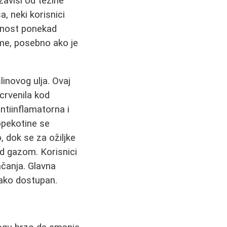
zavisi od težine
, neki korisnici
upnost ponekad
me, posebno ako je
linovog ulja. Ovaj
 crvenila kod
ntiinflamatorna i
 opekotine se
 dok se za ožiljke
d gazom. Korisnici
čanja. Glavna
lako dostupan.