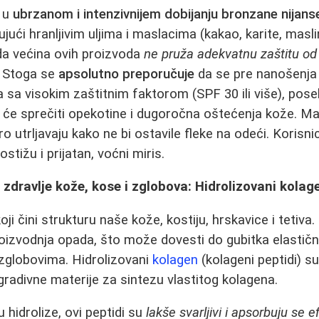
e u
ubrzanom i intenzivnijem dobijanju bronzane nijans
jući hranljivim uljima i maslacima (kakao, karite, masl
 da većina ovih proizvoda
ne pruža adekvatnu zaštitu od
. Stoga se
apsolutno preporučuje
da se pre nanošenj
sa visokim zaštitnim faktorom (SPF 30 ili više), pos
 će sprečiti opekotine i dugoročna oštećenja kože. 
ro utrljavaju kako ne bi ostavile fleke na odeći. Korisni
stižu i prijatan, voćni miris.
zdravlje kože, kose i zglobova: Hidrolizovani kolag
oji čini strukturu naše kože, kostiju, hrskavice i tetiva
oizvodnja opada, što može dovesti do gubitka elastičn
zglobovima. Hidrolizovani
kolagen
(kolageni peptidi) su
radivne materije za sintezu vlastitog kolagena.
 hidrolize, ovi peptidi su
lakše svarljivi i apsorbuju se e