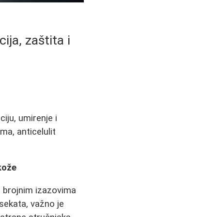
a, zaštita i
ju, umirenje i
ma, anticelulit
kože
a brojnim izazovima
nsekata, važno je