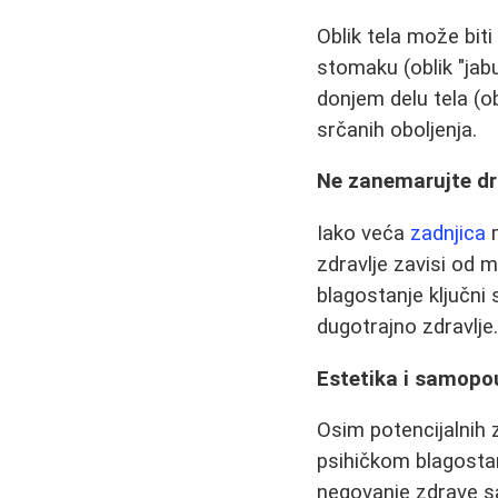
Oblik tela može bit
stomaku (oblik "ja
donjem delu tela (ob
srčanih oboljenja.
Ne zanemarujte dr
Iako veća
zadnjica
m
zdravlje zavisi od m
blagostanje ključni
dugotrajno zdravlje
Estetika i samopo
Osim potencijalnih 
psihičkom blagostan
negovanje zdrave sa