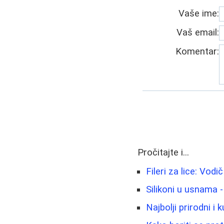
Vaše ime:
Vaš email:
Komentar:
Pročitajte i...
Fileri za lice: Vod
Silikoni u usnama 
Najbolji prirodni i k