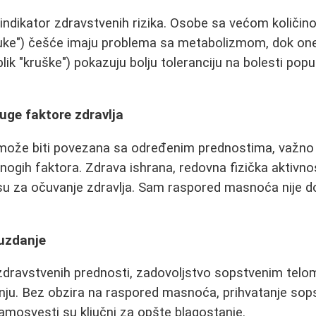
i indikator zdravstvenih rizika. Osobe sa većom količ
buke") češće imaju problema sa metabolizmom, dok on
lik "kruške") pokazuju bolju toleranciju na bolesti popu
uge faktore zdravlja
ože biti povezana sa određenim prednostima, važno j
nogih faktora. Zdrava ishrana, redovna fizička aktivnos
 su za očuvanje zdravlja. Sam raspored masnoća nije d
.
uzdanje
zdravstvenih prednosti, zadovoljstvo sopstvenim telom
ju. Bez obzira na raspored masnoća, prihvatanje sops
mosvesti su ključni za opšte blagostanje.