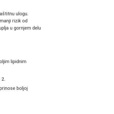
aštitnu ulogu.
anji rizik od
plja u gornjem delu
ljim lipidnim
 2.
prinose boljoj