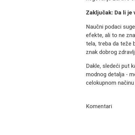
Zaključak: Da li je
Naučni podaci suge
efekte, ali to ne zn
tela, treba da teže 
znak dobrog zdravlj
Dakle, sledeći put 
modnog detalja - mož
celokupnom načinu 
Komentari