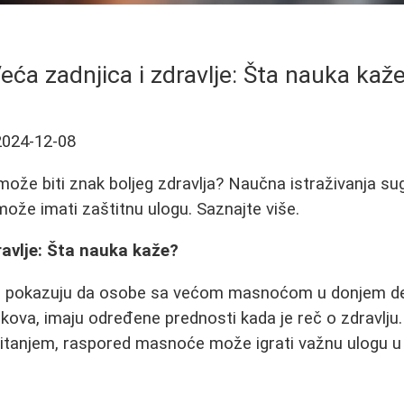
eća zadnjica i zdravlje: Šta nauka kaž
2024-12-08
 može biti znak boljeg zdravlja? Naučna istraživanja 
može imati zaštitnu ulogu. Saznajte više.
ravlje: Šta nauka kaže?
a pokazuju da osobe sa većom masnoćom u donjem del
bokova, imaju određene prednosti kada je reč o zdravlju
itanjem, raspored masnoće može igrati važnu ulogu u p