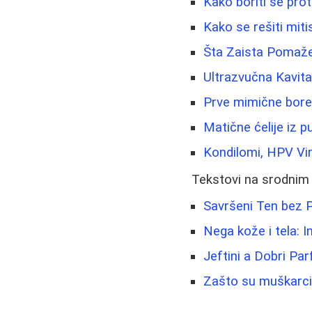
Kako boriti se proti
Kako se rešiti mit
Šta Zaista Pomaže 
Ultrazvučna Kavitac
Prve mimične bore -
Matične ćelije iz 
Kondilomi, HPV Vir
Tekstovi na srodnim
Savršeni Ten bez 
Nega kože i tela: In
Jeftini a Dobri Pa
Zašto su muškarci 