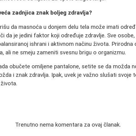
 veća zadnjica znak boljeg zdravlja?
rišu da masnoća u donjem delu tela može imati određ
ači da je jedini faktor koji određuje zdravlje. Sve osobe,
balansiranoj ishrani i aktivnom načinu života. Prirodna
a, ali ne smeju zameniti svesnu brigu o organizmu.
kada obučete omiljene pantalone, setite se da možda n
da i znak zdravlja. Ipak, uvek je važno slušati svoje te
života.
Trenutno nema komentara za ovaj članak.