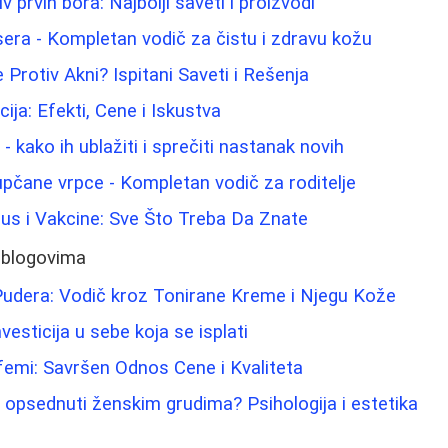
v prvih bora: Najbolji saveti i proizvodi
isera - Kompletan vodič za čistu i zdravu kožu
Protiv Akni? Ispitani Saveti i Rešenja
ija: Efekti, Cene i Iskustva
 kako ih ublažiti i sprečiti nastanak novih
pupčane vrpce - Kompletan vodič za roditelje
us i Vakcine: Sve Što Treba Da Znate
 blogovima
Pudera: Vodič kroz Tonirane Kreme i Njegu Kože
vesticija u sebe koja se isplati
rfemi: Savršen Odnos Cene i Kvaliteta
opsednuti ženskim grudima? Psihologija i estetika