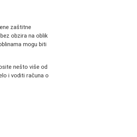
ene zaštitne
 bez obzira na oblik
 oblinama mogu biti
osite nešto više od
lo i voditi računa o