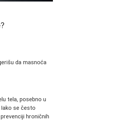
e?
sugerišu da masnoća
u tela, posebno u
. Iako se često
revenciji hroničnih