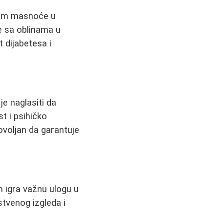
inom masnoće u
e sa oblinama u
t dijabetesa i
e naglasiti da
t i psihičko
ovoljan da garantuje
 igra važnu ulogu u
tvenog izgleda i