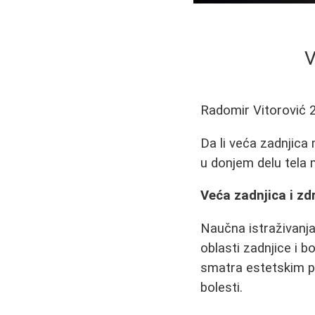
V
Radomir Vitorović
Da li veća zadnjica
u donjem delu tela 
Veća zadnjica i zd
Naučna istraživanj
oblasti zadnjice i 
smatra estetskim p
bolesti.