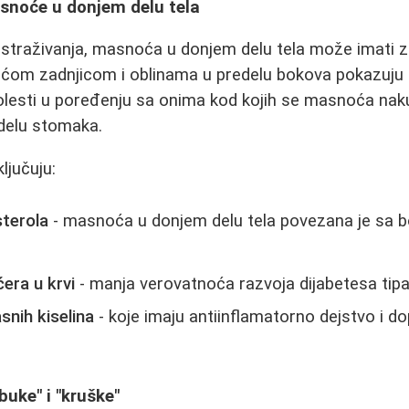
snoće u donjem delu tela
straživanja, masnoća u donjem delu tela može imati z
ćom zadnjicom i oblinama u predelu bokova pokazuju m
olesti u poređenju sa onima kod kojih se masnoća naku
edelu stomaka.
ljučuju:
sterola
- masnoća u donjem delu tela povezana je sa bo
ćera u krvi
- manja verovatnoća razvoja dijabetesa tipa
nih kiselina
- koje imaju antiinflamatorno dejstvo i do
buke" i "kruške"