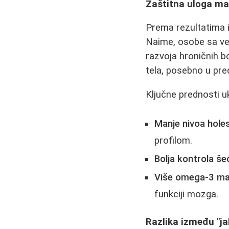
Zaštitna uloga ma
Prema rezultatima i
Naime, osobe sa ve
razvoja hroničnih b
tela, posebno u pr
Ključne prednosti uk
Manje nivoa hole
profilom.
Bolja kontrola še
Više omega-3 mas
funkciji mozga.
Razlika između "ja