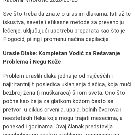
Sve što treba da znate o uraslim dlakama. Istražite
iskustva, savete i efikasne metode za prevenciju i
lečenje, uključujući upotrebu preparata kao što je
Flogocid, piling i promenu načina depilacije.
Urasle Dlake: Kompletan Vodič za Rešavanje
Problema i Negu Kože
Problem uraslih dlaka jedna je od najčešćih i
najiritantnijih posledica uklanjanja dlačica, koja muči
bezbroj žena (i muškaraca) širom sveta. Ono što
počne kao želja za glatkom kožom često se
pretvori u ciklus crvenila, upala, bolnih čvorova i
neestetskih fleka koje mogu trajati mesecima, a
ponekad i godinama. Ovaj članak predstavlja
sveobuhvatnu analizu problema, zasnovanu na