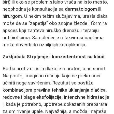
širi) ili ako se problem stalno vraća na isto mesto,
neophodna je konsultacija sa
dermatologom
ili
hirurgom
. U nekim težim slučajevima, urasla dlaka
može da se "zapetlja" oko znojne žlezde i formira
apsces koji zahteva hiruško drenažu i terapiju
antibioticima. Samolečenje u takvim situacijama
može dovesti do ozbiljnijih komplikacija.
Zaključak: Strpljenje i konzistentnost su kliuč
Borba protiv uraslih dlaka je maraton, a ne sprint.
Ne postoji magično rešenje koje će preko noći
učiniti noge savršenim. Rezultat se postiže
kombinacijom pravilne tehnike uklanjanja dlačica,
redovne i blage eksfolijacije, intenzivne hidratacije
i, kada je potrebno, upotrebe dokazanih preparata
za smirivanje upale. Najvažnija, a možda i najteža