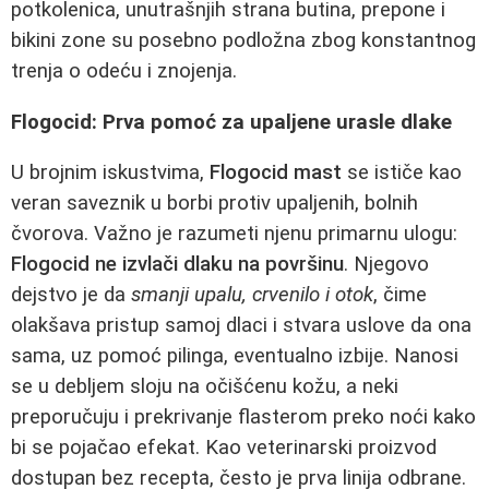
potkolenica, unutrašnjih strana butina, prepone i
bikini zone su posebno podložna zbog konstantnog
trenja o odeću i znojenja.
Flogocid: Prva pomoć za upaljene urasle dlake
U brojnim iskustvima,
Flogocid mast
se ističe kao
veran saveznik u borbi protiv upaljenih, bolnih
čvorova. Važno je razumeti njenu primarnu ulogu:
Flogocid ne izvlači dlaku na površinu
. Njegovo
dejstvo je da
smanji upalu, crvenilo i otok
, čime
olakšava pristup samoj dlaci i stvara uslove da ona
sama, uz pomoć pilinga, eventualno izbije. Nanosi
se u debljem sloju na očišćenu kožu, a neki
preporučuju i prekrivanje flasterom preko noći kako
bi se pojačao efekat. Kao veterinarski proizvod
dostupan bez recepta, često je prva linija odbrane.