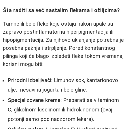
Šta raditi sa već nastalim flekama i ožiljcima?
Tamne ili bele fleke koje ostaju nakon upale su
zapravo postinflamatorna hiperpigmentacija ili
hipopigmentacija. Za njihovo uklanjanje potrebna je
posebna pažnja i strpljenje. Pored konstantnog
pilinga koji će blago izbledeti fleke tokom vremena,
korisni mogu biti:
Prirodni izbeljivači:
Limunov sok, kantarionovo
ulje, mešavina jogurta i bele gline.
Specjalizovane kreme:
Preparati sa vitaminom
C, glikolnom kiselinom ili hidrokinonom (ovaj
potonji samo pod nadzorom lekara).