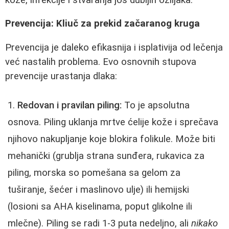
Prevencija: Kliuč za prekid začaranog kruga
Prevencija je daleko efikasnija i isplativija od lečenja
već nastalih problema. Evo osnovnih stupova
prevencije urastanja dlaka:
Redovan i pravilan piling:
To je apsolutna
osnova. Piling uklanja mrtve ćelije kože i sprečava
njihovo nakupljanje koje blokira folikule. Može biti
mehanički (grublja strana sunđera, rukavica za
piling, morska so pomešana sa gelom za
tuširanje, šećer i maslinovo ulje) ili hemijski
(losioni sa AHA kiselinama, poput glikolne ili
mlečne). Piling se radi 1-3 puta nedeljno, ali
nikako