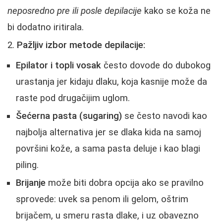
neposredno pre ili posle depilacije
kako se koža ne
bi dodatno iritirala.
Pažljiv izbor metode depilacije:
Epilator i topli vosak
često dovode do dubokog
urastanja jer kidaju dlaku, koja kasnije može da
raste pod drugačijim uglom.
Šećerna pasta (sugaring)
se često navodi kao
najbolja alternativa jer se dlaka kida na samoj
površini kože, a sama pasta deluje i kao blagi
piling.
Brijanje
može biti dobra opcija ako se pravilno
sprovede: uvek sa penom ili gelom, oštrim
brijačem, u smeru rasta dlake, i uz obavezno