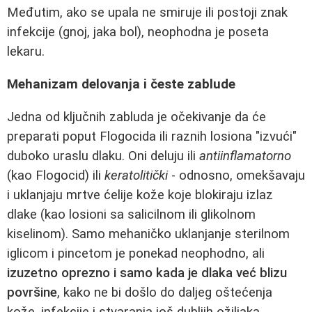
Međutim, ako se upala ne smiruje ili postoji znak
infekcije (gnoj, jaka bol), neophodna je poseta
lekaru.
Mehanizam delovanja i česte zablude
Jedna od ključnih zabluda je očekivanje da će
preparati poput Flogocida ili raznih losiona "izvući"
duboko uraslu dlaku. Oni deluju ili
antiinflamatorno
(kao Flogocid) ili
keratolitički
- odnosno, omekšavaju
i uklanjaju mrtve ćelije kože koje blokiraju izlaz
dlake (kao losioni sa salicilnom ili glikolnom
kiselinom). Samo mehaničko uklanjanje sterilnom
iglicom i pincetom je ponekad neophodno, ali
izuzetno oprezno i samo kada je dlaka već blizu
površine
, kako ne bi došlo do daljeg oštećenja
kože, infekcije i stvaranja još dubljih ožiljaka.