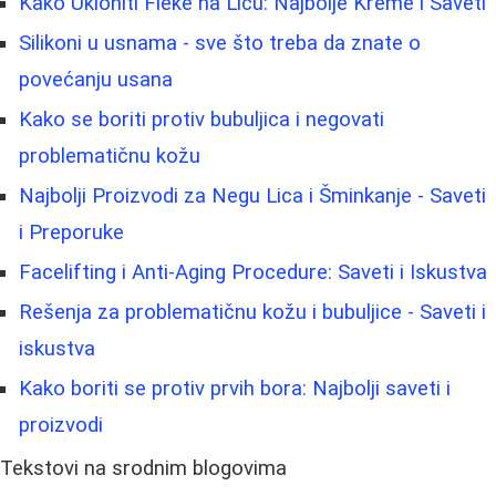
Kako Ukloniti Fleke na Licu: Najbolje Kreme i Saveti
Silikoni u usnama - sve što treba da znate o
povećanju usana
Kako se boriti protiv bubuljica i negovati
problematičnu kožu
Najbolji Proizvodi za Negu Lica i Šminkanje - Saveti
i Preporuke
Facelifting i Anti-Aging Procedure: Saveti i Iskustva
Rešenja za problematičnu kožu i bubuljice - Saveti i
iskustva
Kako boriti se protiv prvih bora: Najbolji saveti i
proizvodi
Tekstovi na srodnim blogovima