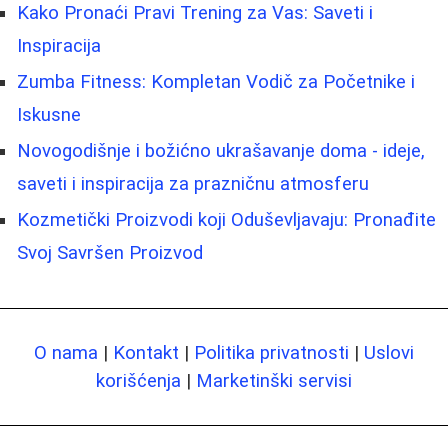
Kako Pronaći Pravi Trening za Vas: Saveti i
Inspiracija
Zumba Fitness: Kompletan Vodič za Početnike i
Iskusne
Novogodišnje i božićno ukrašavanje doma - ideje,
saveti i inspiracija za prazničnu atmosferu
Kozmetički Proizvodi koji Oduševljavaju: Pronađite
Svoj Savršen Proizvod
O nama
|
Kontakt
|
Politika privatnosti
|
Uslovi
korišćenja
|
Marketinški servisi