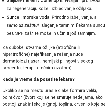
Saljićev melem / Jomelop E:
Hvaljeni proizvodi
za regeneraciju kože i izbledivanje ožiljaka.
Sunce i morska voda:
Prirodno izbeljivanje, ali
samo uz zaštitu!
Izlaganje tamnim flekama suncu
bez SPF zaštite može ih učiniti još tamnijim.
Za duboke, stvarne ožiljke (atrofične ili
hipertrofične) najefikasnija rešenja nude
dermatolozi (laseri, hemijski pilingovi visokog
procenta, terapija tečnim azotom).
Kada je vreme da posetite lekara?
Ukoliko se na mestu urasle dlake formira veliki,
bolni čvor (čvor) koji se ne smiruje nedeljama, ako
postoji znak infekcije (gnoj, toplina, crvenilo koje se