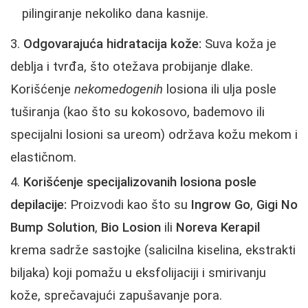
pilingiranje nekoliko dana kasnije.
Odgovarajuća hidratacija kože:
Suva koža je
deblja i tvrđa, što otežava probijanje dlake.
Korišćenje
nekomedogenih
losiona ili ulja posle
tuširanja (kao što su kokosovo, bademovo ili
specijalni losioni sa ureom) održava kožu mekom i
elastičnom.
Korišćenje specijalizovanih losiona posle
depilacije:
Proizvodi kao što su
Ingrow Go
,
Gigi No
Bump Solution
,
Bio Losion
ili
Noreva Kerapil
krema sadrže sastojke (salicilna kiselina, ekstrakti
biljaka) koji pomažu u eksfolijaciji i smirivanju
kože, sprečavajući zapušavanje pora.