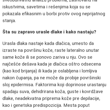
iskustvima, savetima i rešenjima koja su se
pokazala efikasnim u borbi protiv ovog neprijatnog
stanja.
Šta su zapravo urasle dlake i kako nastaju?
Urasla dlaka nastaje kada dlačica, umesto da
izraste na površinu kože, raste lateralno unutar
same kože ili se ponovo zariva u nju. Ovo se
najčešće dešava kada je dlačica oštro odsecena
(kao kod brijanja) ili kada je oslabljena i lomljiva
nakon čupanja, pa ne može da probije površinski
sloj epidermisa. Faktorima koji doprinose urastanju
spadaju suva, dehidrirana koža, guste i kovrdžave
dlake, neadekvatna priprema kože pre depilacije,
kao i genetska predispozicija. Mesta poput