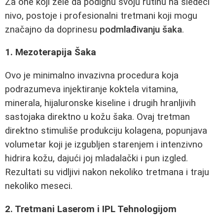
Za one koji žele da podignu svoju rutinu na sledeći
nivo, postoje i profesionalni tretmani koji mogu
značajno da doprinesu
podmlađivanju šaka
.
1. Mezoterapija Šaka
Ovo je minimalno invazivna procedura koja
podrazumeva injektiranje koktela vitamina,
minerala, hijaluronske kiseline i drugih hranljivih
sastojaka direktno u kožu šaka. Ovaj tretman
direktno stimuliše produkciju kolagena, popunjava
volumetar koji je izgubljen starenjem i intenzivno
hidrira kožu, dajući joj mladalački i pun izgled.
Rezultati su vidljivi nakon nekoliko tretmana i traju
nekoliko meseci.
2. Tretmani Laserom i IPL Tehnologijom