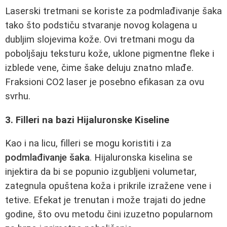
Laserski tretmani se koriste za podmlađivanje šaka
tako što podstiču stvaranje novog kolagena u
dubljim slojevima kože. Ovi tretmani mogu da
poboljšaju teksturu kože, uklone pigmentne fleke i
izblede vene, čime šake deluju znatno mlađe.
Fraksioni CO2 laser je posebno efikasan za ovu
svrhu.
3. Filleri na bazi Hijaluronske Kiseline
Kao i na licu, filleri se mogu koristiti i za
podmlađivanje šaka
. Hijaluronska kiselina se
injektira da bi se popunio izgubljeni volumetar,
zategnula opuštena koža i prikrile izražene vene i
tetive. Efekat je trenutan i može trajati do jedne
godine, što ovu metodu čini izuzetno popularnom