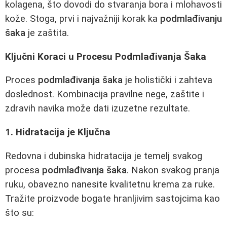
kolagena, što dovodi do stvaranja bora i mlohavosti
kože. Stoga, prvi i najvažniji korak ka
podmlađivanju
šaka
je zaštita.
Ključni Koraci u Procesu Podmlađivanja Šaka
Proces
podmlađivanja šaka
je holistički i zahteva
doslednost. Kombinacija pravilne nege, zaštite i
zdravih navika može dati izuzetne rezultate.
1. Hidratacija je Ključna
Redovna i dubinska hidratacija je temelj svakog
procesa
podmlađivanja šaka
. Nakon svakog pranja
ruku, obavezno nanesite kvalitetnu krema za ruke.
Tražite proizvode bogate hranljivim sastojcima kao
što su: