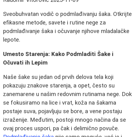
Sveobuhvatan vodič o podmlađivanju šaka. Otkrijte
efikasne metode, savete i rutine nege za
podmlađivanje šaka i očuvanje njihove mladalačke
lepote.
Umesto Starenja: Kako Podmladiti Šake i
Očuvati ih Lepim
Naše šake su jedan od prvih delova tela koji
pokazuju znakove starenja, a opet, često su
zanemarene u našim redovnim rutinama nege. Dok
se fokusiramo na lice i vrat, koža na šakama
postaje suva, pojavljuju se bore, a vene postaju
izraženije. Međutim, postoji mnogo načina da se
ovaj proces uspori, pa čak i delimično povuče.
Podmlađivanje šaka
nije samo moguće, već je i