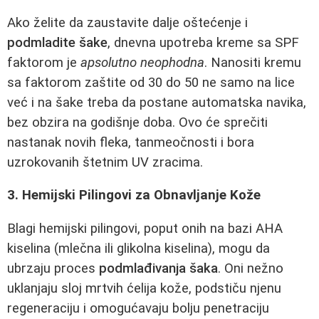
Ako želite da zaustavite dalje oštećenje i
podmladite šake
, dnevna upotreba kreme sa SPF
faktorom je
apsolutno neophodna
. Nanositi kremu
sa faktorom zaštite od 30 do 50 ne samo na lice
već i na šake treba da postane automatska navika,
bez obzira na godišnje doba. Ovo će sprečiti
nastanak novih fleka, tanmeočnosti i bora
uzrokovanih štetnim UV zracima.
3. Hemijski Pilingovi za Obnavljanje Kože
Blagi hemijski pilingovi, poput onih na bazi AHA
kiselina (mlečna ili glikolna kiselina), mogu da
ubrzaju proces
podmlađivanja šaka
. Oni nežno
uklanjaju sloj mrtvih ćelija kože, podstiču njenu
regeneraciju i omogućavaju bolju penetraciju