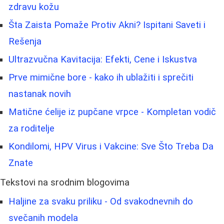
zdravu kožu
Šta Zaista Pomaže Protiv Akni? Ispitani Saveti i
Rešenja
Ultrazvučna Kavitacija: Efekti, Cene i Iskustva
Prve mimične bore - kako ih ublažiti i sprečiti
nastanak novih
Matične ćelije iz pupčane vrpce - Kompletan vodič
za roditelje
Kondilomi, HPV Virus i Vakcine: Sve Što Treba Da
Znate
Tekstovi na srodnim blogovima
Haljine za svaku priliku - Od svakodnevnih do
svečanih modela