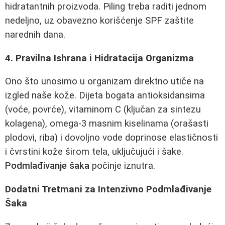
hidratantnih proizvoda. Piling treba raditi jednom
nedeljno, uz obavezno korišćenje SPF zaštite
narednih dana.
4. Pravilna Ishrana i Hidratacija Organizma
Ono što unosimo u organizam direktno utiče na
izgled naše kože. Dijeta bogata antioksidansima
(voće, povrće), vitaminom C (ključan za sintezu
kolagena), omega-3 masnim kiselinama (orašasti
plodovi, riba) i dovoljno vode doprinose elastičnosti
i čvrstini kože širom tela, uključujući i šake.
Podmlađivanje šaka
počinje iznutra.
Dodatni Tretmani za Intenzivno Podmlađivanje
Šaka