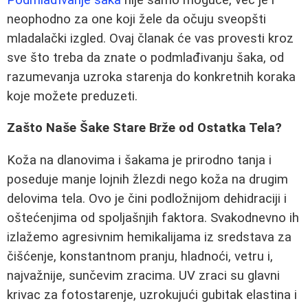
neophodno za one koji žele da očuju sveopšti
mladalački izgled. Ovaj članak će vas provesti kroz
sve što treba da znate o podmlađivanju šaka, od
razumevanja uzroka starenja do konkretnih koraka
koje možete preduzeti.
Zašto Naše Šake Stare Brže od Ostatka Tela?
Koža na dlanovima i šakama je prirodno tanja i
poseduje manje lojnih žlezdi nego koža na drugim
delovima tela. Ovo je čini podložnijom dehidraciji i
oštećenjima od spoljašnjih faktora. Svakodnevno ih
izlažemo agresivnim hemikalijama iz sredstava za
čišćenje, konstantnom pranju, hladnoći, vetru i,
najvažnije, sunčevim zracima. UV zraci su glavni
krivac za fotostarenje, uzrokujući gubitak elastina i