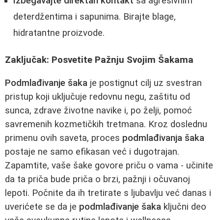
Izbegavajte direktan kontakt
sa agresivnim
deterdžentima i sapunima. Birajte blage,
hidratantne proizvode.
Zaključak: Posvetite Pažnju Svojim Šakama
Podmlađivanje šaka
je postignut cilj uz svestran
pristup koji uključuje redovnu negu, zaštitu od
sunca, zdrave životne navike i, po želji, pomoć
savremenih kozmetičkih tretmana. Kroz doslednu
primenu ovih saveta, proces
podmlađivanja šaka
postaje ne samo efikasan već i dugotrajan.
Zapamtite, vaše šake govore priču o vama - učinite
da ta priča bude priča o brzi, pažnji i očuvanoj
lepoti. Počnite da ih tretirate s ljubavlju već danas i
uverićete se da je
podmlađivanje šaka
ključni deo