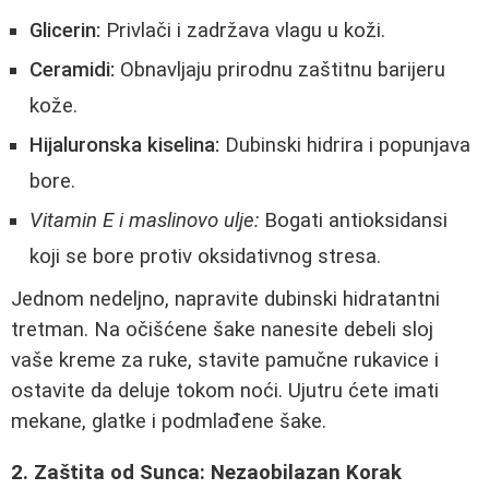
Glicerin:
Privlači i zadržava vlagu u koži.
Ceramidi:
Obnavljaju prirodnu zaštitnu barijeru
kože.
Hijaluronska kiselina:
Dubinski hidrira i popunjava
bore.
Vitamin E i maslinovo ulje:
Bogati antioksidansi
koji se bore protiv oksidativnog stresa.
Jednom nedeljno, napravite dubinski hidratantni
tretman. Na očišćene šake nanesite debeli sloj
vaše kreme za ruke, stavite pamučne rukavice i
ostavite da deluje tokom noći. Ujutru ćete imati
mekane, glatke i podmlađene šake.
2. Zaštita od Sunca: Nezaobilazan Korak