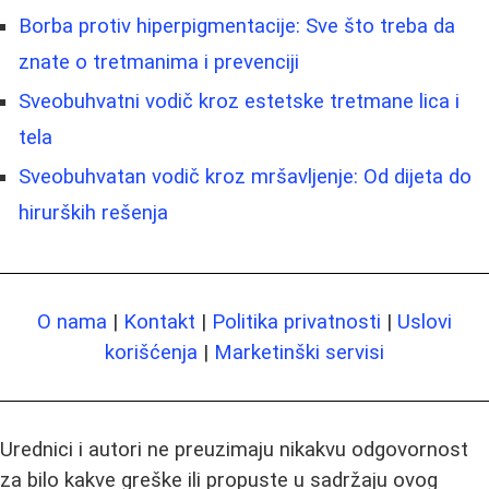
Borba protiv hiperpigmentacije: Sve što treba da
znate o tretmanima i prevenciji
Sveobuhvatni vodič kroz estetske tretmane lica i
tela
Sveobuhvatan vodič kroz mršavljenje: Od dijeta do
hirurških rešenja
O nama
|
Kontakt
|
Politika privatnosti
|
Uslovi
korišćenja
|
Marketinški servisi
Urednici i autori ne preuzimaju nikakvu odgovornost
za bilo kakve greške ili propuste u sadržaju ovog