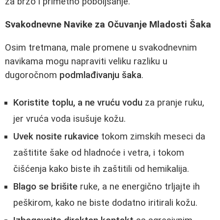
za brzo i primetno poboljšanje.
Svakodnevne Navike za Očuvanje Mladosti Šaka
Osim tretmana, male promene u svakodnevnim
navikama mogu napraviti veliku razliku u
dugoročnom
podmlađivanju šaka
.
Koristite toplu, a ne vruću vodu
za pranje ruku,
jer vruća voda isušuje kožu.
Uvek nosite rukavice
tokom zimskih meseci da
zaštitite šake od hladnoće i vetra, i tokom
čišćenja kako biste ih zaštitili od hemikalija.
Blago se brišite
ruke, a ne energično trljajte ih
peškirom, kako ne biste dodatno iritirali kožu.