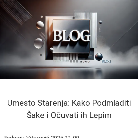
Umesto Starenja: Kako Podmladiti
Šake i Očuvati ih Lepim
Radomir Vitorović
2025-11-09