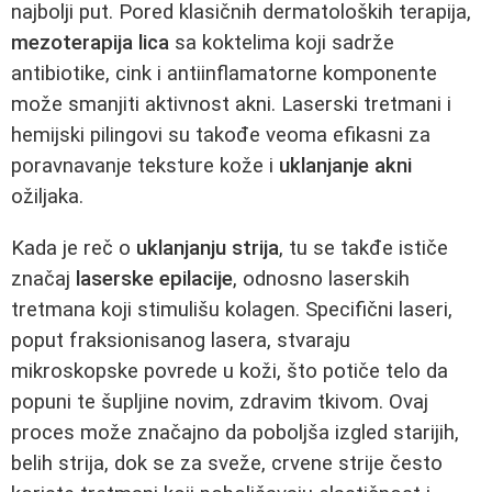
najbolji put. Pored klasičnih dermatoloških terapija,
mezoterapija lica
sa koktelima koji sadrže
antibiotike, cink i antiinflamatorne komponente
može smanjiti aktivnost akni. Laserski tretmani i
hemijski pilingovi su takođe veoma efikasni za
poravnavanje teksture kože i
uklanjanje akni
ožiljaka.
Kada je reč o
uklanjanju strija
, tu se takđe ističe
značaj
laserske epilacije
, odnosno laserskih
tretmana koji stimulišu kolagen. Specifični laseri,
poput fraksionisanog lasera, stvaraju
mikroskopske povrede u koži, što potiče telo da
popuni te šupljine novim, zdravim tkivom. Ovaj
proces može značajno da poboljša izgled starijih,
belih strija, dok se za sveže, crvene strije često