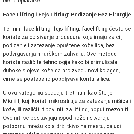
blefaroplastike.
Face Lifting i Fejs Lifting: Podizanje Bez Hirurgije
Termini
face lifting
,
fejs lifting
,
facelifting
često se
koriste za opisivanje procedura koje imaju za cilj
podizanje i zatezanje opuštene kože lica, bez
podvrgavanja hirurškom zahvatu. Ove metode
koriste različite tehnologije kako bi stimulisale
duboke slojeve kože da proizvedu novi kolagen,
čime se postepeno poboljšava kontura lica.
U ovu kategoriju spadaju tretmani kao što je
Miolift
, koji koristi mikrostruje za zatezanje mišića i
kože, ili različiti tipovi niti za lifting, poput
mezoniti
.
Ove niti se postavljaju ispod kože i stvaraju
potpornu mrežu koja drži tkivo na mestu, dajući