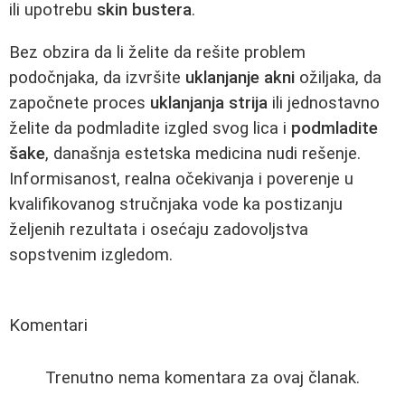
ili upotrebu
skin bustera
.
Bez obzira da li želite da rešite problem
podočnjaka, da izvršite
uklanjanje akni
ožiljaka, da
započnete proces
uklanjanja strija
ili jednostavno
želite da podmladite izgled svog lica i
podmladite
šake
, današnja estetska medicina nudi rešenje.
Informisanost, realna očekivanja i poverenje u
kvalifikovanog stručnjaka vode ka postizanju
željenih rezultata i osećaju zadovoljstva
sopstvenim izgledom.
Komentari
Trenutno nema komentara za ovaj članak.