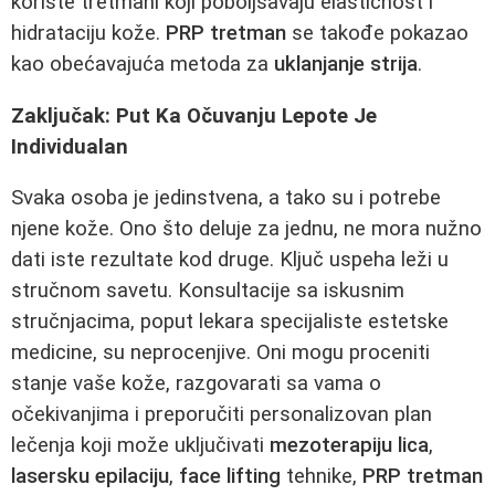
koriste tretmani koji poboljšavaju elastičnost i
hidrataciju kože.
PRP tretman
se takođe pokazao
kao obećavajuća metoda za
uklanjanje strija
.
Zaključak: Put Ka Očuvanju Lepote Je
Individualan
Svaka osoba je jedinstvena, a tako su i potrebe
njene kože. Ono što deluje za jednu, ne mora nužno
dati iste rezultate kod druge. Ključ uspeha leži u
stručnom savetu. Konsultacije sa iskusnim
stručnjacima, poput lekara specijaliste estetske
medicine, su neprocenjive. Oni mogu proceniti
stanje vaše kože, razgovarati sa vama o
očekivanjima i preporučiti personalizovan plan
lečenja koji može uključivati
mezoterapiju lica
,
lasersku epilaciju
,
face lifting
tehnike,
PRP tretman