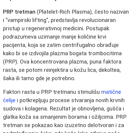
PRP tretman
(Platelet-Rich Plasma), često nazivan
i "vampirski lifting", predstavlja revolucionaran
pristup u regenerativnoj medicini. Postupak
podrazumeva uzimanje manje količine krvi
pacijenta, koja se zatim centrifugalno obrađuje
kako bi se izdvojila plazma bogata trombocitima
(PRP). Ova koncentrovana plazma, puna faktora
rasta, se potom reinjektira u kožu lica, dekoltea,
šaka ili tamo gde je potrebno.
Faktori rasta u PRP tretmanu stimulišu
matične
ćelije
i potkrepljuju procese stvaranja novih krvnih
sudova i kolagena. Rezultat je obnovljena, gušća i
glatka koža sa smanjenim borama i ožiljcima. PRP
tretman se pokazao kao izuzetno delotvoran i za