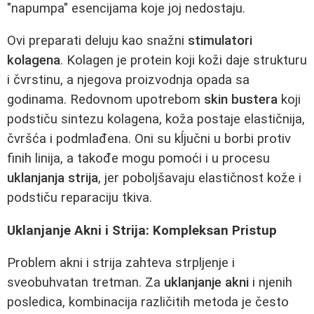
"napumpa" esencijama koje joj nedostaju.
Ovi preparati deluju kao snažni
stimulatori
kolagena
. Kolagen je protein koji koži daje strukturu
i čvrstinu, a njegova proizvodnja opada sa
godinama. Redovnom upotrebom
skin bustera
koji
podstiču sintezu kolagena, koža postaje elastičnija,
čvršća i podmlađena. Oni su kĺjučni u borbi protiv
finih linija, a takođe mogu pomoći i u procesu
uklanjanja strija
, jer poboljšavaju elastičnost kože i
podstiču reparaciju tkiva.
Uklanjanje Akni i Strija: Kompleksan Pristup
Problem akni i strija zahteva strpljenje i
sveobuhvatan tretman. Za
uklanjanje akni
i njenih
posledica, kombinacija različitih metoda je često