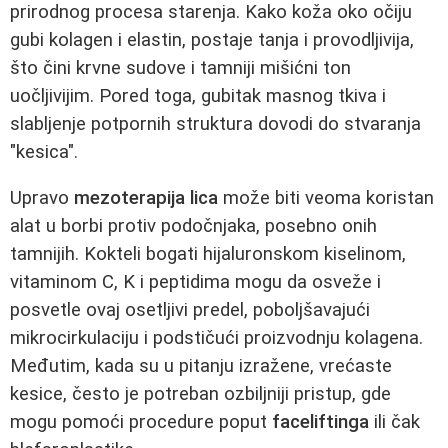
prirodnog procesa starenja. Kako koža oko očiju
gubi kolagen i elastin, postaje tanja i provodljivija,
što čini krvne sudove i tamniji mišićni ton
uočljivijim. Pored toga, gubitak masnog tkiva i
slabljenje potpornih struktura dovodi do stvaranja
"kesica".
Upravo
mezoterapija lica
može biti veoma koristan
alat u borbi protiv podočnjaka, posebno onih
tamnijih. Kokteli bogati hijaluronskom kiselinom,
vitaminom C, K i peptidima mogu da osveže i
posvetle ovaj osetljivi predel, poboljšavajući
mikrocirkulaciju i podstičući proizvodnju kolagena.
Međutim, kada su u pitanju izražene, vrećaste
kesice, često je potreban ozbiljniji pristup, gde
mogu pomoći procedure poput
faceliftinga
ili čak