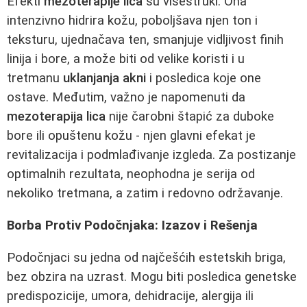
Efekti
mezoterapije lica
su višestruki. Ona
intenzivno hidrira kožu, poboljšava njen ton i
teksturu, ujednačava ten, smanjuje vidljivost finih
linija i bore, a može biti od velike koristi i u
tretmanu
uklanjanja akni
i posledica koje one
ostave. Međutim, važno je napomenuti da
mezoterapija lica
nije čarobni štapić za duboke
bore ili opuštenu kožu - njen glavni efekat je
revitalizacija i podmlađivanje izgleda. Za postizanje
optimalnih rezultata, neophodna je serija od
nekoliko tretmana, a zatim i redovno održavanje.
Borba Protiv Podočnjaka: Izazov i Rešenja
Podočnjaci su jedna od najčešćih estetskih briga,
bez obzira na uzrast. Mogu biti posledica genetske
predispozicije, umora, dehidracije, alergija ili