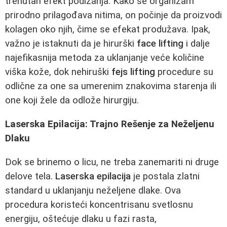
trenutan efekt podizanja. Kako se organizam
prirodno prilagođava nitima, on počinje da proizvodi
kolagen oko njih, čime se efekat produžava. Ipak,
važno je istaknuti da je hirurški
face lifting
i dalje
najefikasnija metoda za uklanjanje veće količine
viška kože, dok nehiruški
fejs lifting
procedure su
odlične za one sa umerenim znakovima starenja ili
one koji žele da odlože hirurgiju.
Laserska Epilacija: Trajno Rešenje za Neželjenu
Dlaku
Dok se brinemo o licu, ne treba zanemariti ni druge
delove tela.
Laserska epilacija
je postala zlatni
standard u uklanjanju neželjene dlake. Ova
procedura koristeći koncentrisanu svetlosnu
energiju, oštećuje dlaku u fazi rasta,