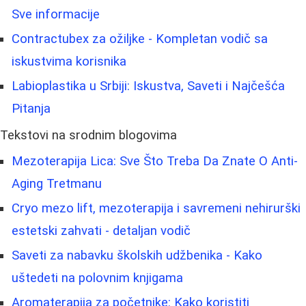
Sve informacije
Contractubex za ožiljke - Kompletan vodič sa
iskustvima korisnika
Labioplastika u Srbiji: Iskustva, Saveti i Najčešća
Pitanja
Tekstovi na srodnim blogovima
Mezoterapija Lica: Sve Što Treba Da Znate O Anti-
Aging Tretmanu
Cryo mezo lift, mezoterapija i savremeni nehirurški
estetski zahvati - detaljan vodič
Saveti za nabavku školskih udžbenika - Kako
uštedeti na polovnim knjigama
Aromaterapija za početnike: Kako koristiti