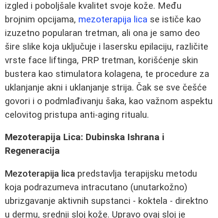
izgled i poboljšale kvalitet svoje kože. Među
brojnim opcijama,
mezoterapija lica
se ističe kao
izuzetno popularan tretman, ali ona je samo deo
šire slike koja uključuje i lasersku epilaciju, različite
vrste face liftinga, PRP tretman, korišćenje skin
bustera kao stimulatora kolagena, te procedure za
uklanjanje akni i uklanjanje strija. Čak se sve češće
govori i o podmlađivanju šaka, kao važnom aspektu
celovitog pristupa anti-aging ritualu.
Mezoterapija Lica: Dubinska Ishrana i
Regeneracija
Mezoterapija lica
predstavlja terapijsku metodu
koja podrazumeva intracutano (unutarkožno)
ubrizgavanje aktivnih supstanci - koktela - direktno
u dermu, srednji sloj kože. Upravo ovaj sloj je