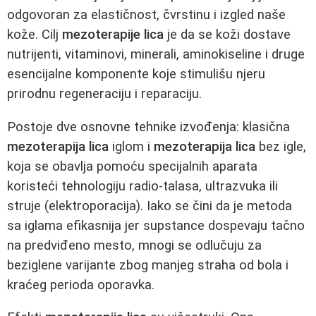
odgovoran za elastičnost, čvrstinu i izgled naše
kože. Cilj
mezoterapije lica
je da se koži dostave
nutrijenti, vitaminovi, minerali, aminokiseline i druge
esencijalne komponente koje stimulišu njeru
prirodnu regeneraciju i reparaciju.
Postoje dve osnovne tehnike izvođenja: klasična
mezoterapija lica
iglom i
mezoterapija lica
bez igle,
koja se obavlja pomoću specijalnih aparata
koristeći tehnologiju radio-talasa, ultrazvuka ili
struje (elektroporacija). Iako se čini da je metoda
sa iglama efikasnija jer supstance dospevaju tačno
na predviđeno mesto, mnogi se odlučuju za
beziglene varijante zbog manjeg straha od bola i
kraćeg perioda oporavka.