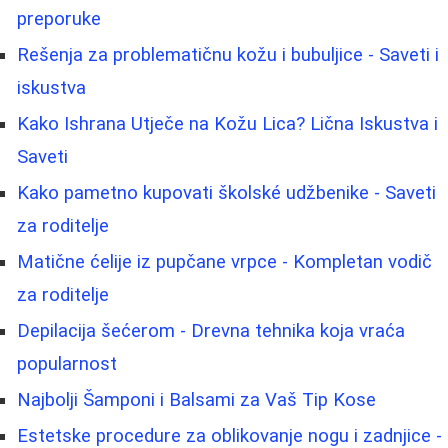
preporuke
Rešenja za problematičnu kožu i bubuljice - Saveti i
iskustva
Kako Ishrana Utječe na Kožu Lica? Lična Iskustva i
Saveti
Kako pametno kupovati školské udžbenike - Saveti
za roditelje
Matične ćelije iz pupčane vrpce - Kompletan vodič
za roditelje
Depilacija šećerom - Drevna tehnika koja vraća
popularnost
Najbolji Šamponi i Balsami za Vaš Tip Kose
Estetske procedure za oblikovanje nogu i zadnjice -