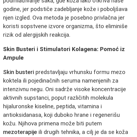
podmlađivanje šaka, gde koža lako otkriva naše
godine, jer podstiče zadebljanje kože i poboljšava
njen izgled. Ova metoda je posebno privlačna jer
koristi sopstvene izvore organizma, što eliminiše
rizik od alergijskih reakcija.
Skin Busteri i Stimulatori Kolagena: Pomoć iz
Ampule
Skin busteri
predstavljaju vrhunsku formu mezo
koktela ili pojedinačnih seruma namenjenih za
intenzivnu negu. Oni sadrže visoke koncentracije
aktivnih supstanci, poput različitih molekula
hijaluronske kiseline, peptida, vitamina i
antioksidanasa, koji duboko hrane i regenerišu
kožu. Njihova primena može biti putem
mezoterapije
ili drugih tehnika, a cilj je da se koža