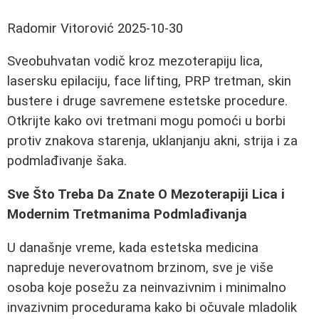
Radomir Vitorović
2025-10-30
Sveobuhvatan vodič kroz mezoterapiju lica,
lasersku epilaciju, face lifting, PRP tretman, skin
bustere i druge savremene estetske procedure.
Otkrijte kako ovi tretmani mogu pomoći u borbi
protiv znakova starenja, uklanjanju akni, strija i za
podmlađivanje šaka.
Sve Što Treba Da Znate O Mezoterapiji Lica i
Modernim Tretmanima Podmlađivanja
U današnje vreme, kada estetska medicina
napreduje neverovatnom brzinom, sve je više
osoba koje posežu za neinvazivnim i minimalno
invazivnim procedurama kako bi očuvale mladolik