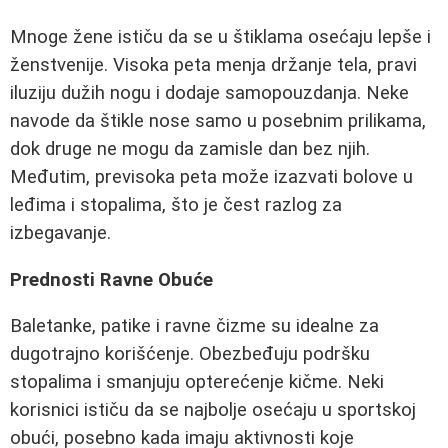
Mnoge žene ističu da se u štiklama osećaju lepše i
ženstvenije. Visoka peta menja držanje tela, pravi
iluziju dužih nogu i dodaje samopouzdanja. Neke
navode da štikle nose samo u posebnim prilikama,
dok druge ne mogu da zamisle dan bez njih.
Međutim, previsoka peta može izazvati bolove u
leđima i stopalima, što je čest razlog za
izbegavanje.
Prednosti Ravne Obuće
Baletanke, patike i ravne čizme su idealne za
dugotrajno korišćenje. Obezbeđuju podršku
stopalima i smanjuju opterećenje kičme. Neki
korisnici ističu da se najbolje osećaju u sportskoj
obući, posebno kada imaju aktivnosti koje