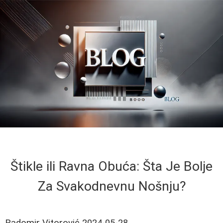
Štikle ili Ravna Obuća: Šta Je Bolje
Za Svakodnevnu Nošnju?
Radomir Vitorović
2024-05-28