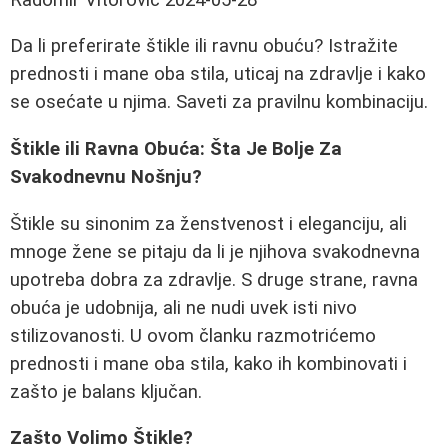
Da li preferirate štikle ili ravnu obuću? Istražite
prednosti i mane oba stila, uticaj na zdravlje i kako
se osećate u njima. Saveti za pravilnu kombinaciju.
Štikle ili Ravna Obuća: Šta Je Bolje Za
Svakodnevnu Nošnju?
Štikle su sinonim za ženstvenost i eleganciju, ali
mnoge žene se pitaju da li je njihova svakodnevna
upotreba dobra za zdravlje. S druge strane, ravna
obuća je udobnija, ali ne nudi uvek isti nivo
stilizovanosti. U ovom članku razmotrićemo
prednosti i mane oba stila, kako ih kombinovati i
zašto je balans ključan.
Zašto Volimo Štikle?