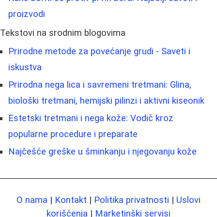
proizvodi
Tekstovi na srodnim blogovima
Prirodne metode za povećanje grudi - Saveti i
iskustva
Prirodna nega lica i savremeni tretmani: Glina,
biološki tretmani, hemijski pilinzi i aktivni kiseonik
Estetski tretmani i nega kože: Vodič kroz
popularne procedure i preparate
Najčešće greške u šminkanju i njegovanju kože
O nama
|
Kontakt
|
Politika privatnosti
|
Uslovi
korišćenja
|
Marketinški servisi