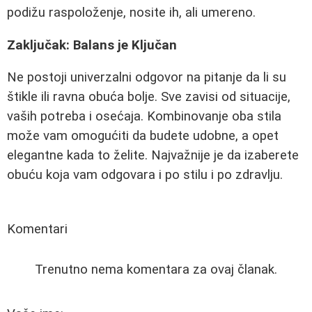
podižu raspoloženje, nosite ih, ali umereno.
Zaključak: Balans je Ključan
Ne postoji univerzalni odgovor na pitanje da li su
štikle ili ravna obuća bolje. Sve zavisi od situacije,
vaših potreba i osećaja. Kombinovanje oba stila
može vam omogućiti da budete udobne, a opet
elegantne kada to želite. Najvažnije je da izaberete
obuću koja vam odgovara i po stilu i po zdravlju.
Komentari
Trenutno nema komentara za ovaj članak.