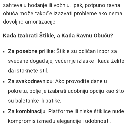
zahtevaju hodanje ili vožnju. Ipak, potpuno ravna
obuća može takođe izazvati probleme ako nema
dovoljno amortizacije.
Kada Izabrati Štikle, a Kada Ravnu Obuću?
Za posebne prilike:
Štikle su odličan izbor za
svečane događaje, večernje izlaske i kada želite
da istaknete stil.
Za svakodnevnicu:
Ako provodite dane u
pokretu, bolje je izabrati udobniju opciju kao što
su baletanke ili patike.
Za kombinaciju:
Platforme ili niske štiklice nude
kompromis između elegancije i udobnosti.