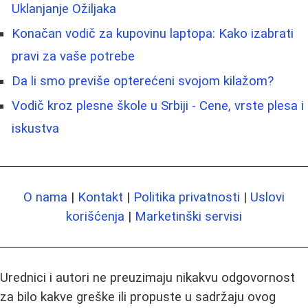
Uklanjanje Ožiljaka
Konačan vodič za kupovinu laptopa: Kako izabrati
pravi za vaše potrebe
Da li smo previše opterećeni svojom kilažom?
Vodič kroz plesne škole u Srbiji - Cene, vrste plesa i
iskustva
O nama
|
Kontakt
|
Politika privatnosti
|
Uslovi
korišćenja
|
Marketinški servisi
Urednici i autori ne preuzimaju nikakvu odgovornost
za bilo kakve greške ili propuste u sadržaju ovog