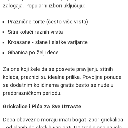
zalogaja. Popularni izbori uključuju:
Praznične torte (često više vrsta)
Sitni kolači raznih vrsta
Kroasane - slane i slatke varijante
Gibanica po želji dece
Za one koji žele da se posvete pravljenju sitnih
kolača, praznici su idealna prilika. Povoljne ponude
sa dodatnim količinama gratis često se nude u
predprazničkom periodu.
Grickalice i Pića za Sve Uzraste
Deca obavezno moraju imati bogat izbor grickalica
- od slanih do slatkih varijanti. Uz tradicionalna jela,