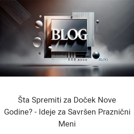
Šta Spremiti za Doček Nove
Godine? - Ideje za Savršen Praznični
Meni