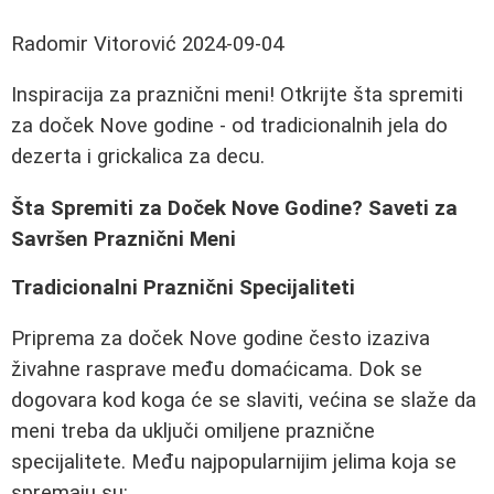
Radomir Vitorović
2024-09-04
Inspiracija za praznični meni! Otkrijte šta spremiti
za doček Nove godine - od tradicionalnih jela do
dezerta i grickalica za decu.
Šta Spremiti za Doček Nove Godine? Saveti za
Savršen Praznični Meni
Tradicionalni Praznični Specijaliteti
Priprema za doček Nove godine često izaziva
živahne rasprave među domaćicama. Dok se
dogovara kod koga će se slaviti, većina se slaže da
meni treba da uključi omiljene praznične
specijalitete. Među najpopularnijim jelima koja se
spremaju su: