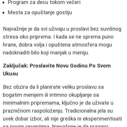
Program za decu tokom večeri
Mesta za opuštanje gostiju
Najvažnije je da svi uživaju u proslavi bez suvišnog
stresa oko priprema. I kada se ne sprema puno
hrane, dobra volja i opuštena atmosfera mogu
nadoknaditi bilo koji manjak u meniju.
Zaključak: Proslavite Novu Godinu Po Svom
Ukusu
Bez obzira da li planirate veliku proslavu sa
bogatim menijem ili intimno okupljanje sa
minimalnim pripremama, ključno je da uživate u
prazničnom raspoloženju. Tradicionalna jela su
uvek dobar izbor, ali nije greška ni eksperimentisati
sa novim receptima. Najvažnije je da praznici