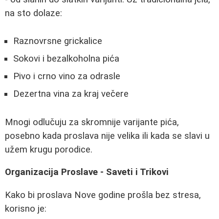
na sto dolaze:
Raznovrsne grickalice
Sokovi i bezalkoholna pića
Pivo i crno vino za odrasle
Dezertna vina za kraj večere
Mnogi odlučuju za skromnije varijante pića,
posebno kada proslava nije velika ili kada se slavi u
užem krugu porodice.
Organizacija Proslave - Saveti i Trikovi
Kako bi proslava Nove godine prošla bez stresa,
korisno je: