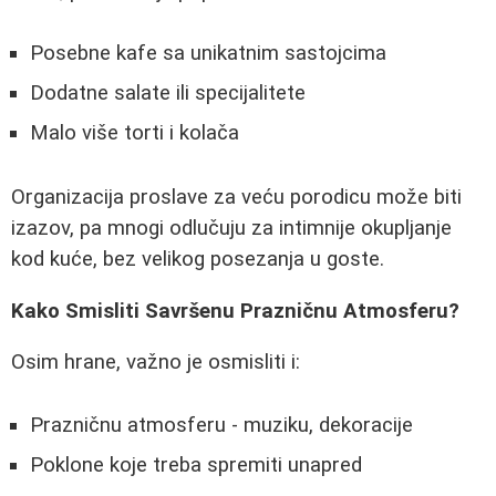
Posebne kafe sa unikatnim sastojcima
Dodatne salate ili specijalitete
Malo više torti i kolača
Organizacija proslave za veću porodicu može biti
izazov, pa mnogi odlučuju za intimnije okupljanje
kod kuće, bez velikog posezanja u goste.
Kako Smisliti Savršenu Prazničnu Atmosferu?
Osim hrane, važno je osmisliti i:
Prazničnu atmosferu - muziku, dekoracije
Poklone koje treba spremiti unapred