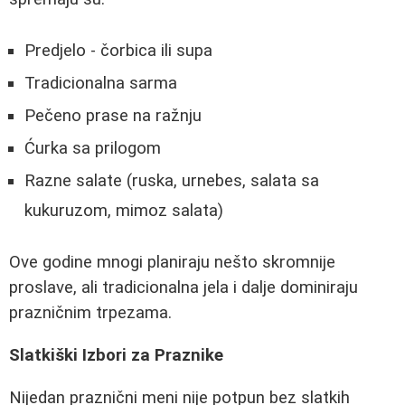
Predjelo - čorbica ili supa
Tradicionalna sarma
Pečeno prase na ražnju
Ćurka sa prilogom
Razne salate (ruska, urnebes, salata sa
kukuruzom, mimoz salata)
Ove godine mnogi planiraju nešto skromnije
proslave, ali tradicionalna jela i dalje dominiraju
prazničnim trpezama.
Slatkiški Izbori za Praznike
Nijedan praznični meni nije potpun bez slatkih