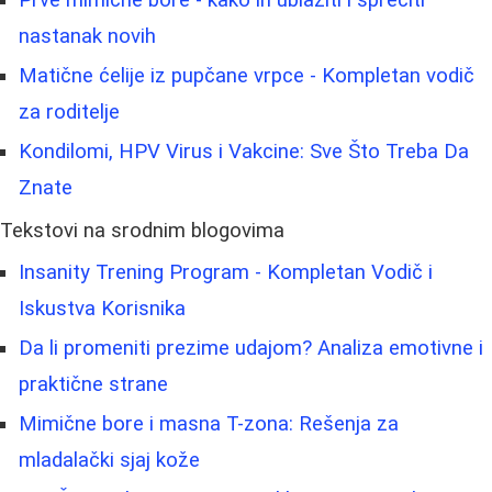
nastanak novih
Matične ćelije iz pupčane vrpce - Kompletan vodič
za roditelje
Kondilomi, HPV Virus i Vakcine: Sve Što Treba Da
Znate
Tekstovi na srodnim blogovima
Insanity Trening Program - Kompletan Vodič i
Iskustva Korisnika
Da li promeniti prezime udajom? Analiza emotivne i
praktične strane
Mimične bore i masna T-zona: Rešenja za
mladalački sjaj kože