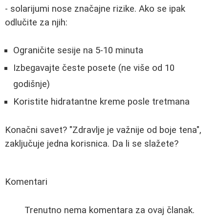
- solarijumi nose značajne rizike. Ako se ipak
odlučite za njih:
Ograničite sesije na 5-10 minuta
Izbegavajte česte posete (ne više od 10
godišnje)
Koristite hidratantne kreme posle tretmana
Konačni savet? "Zdravlje je važnije od boje tena",
zaključuje jedna korisnica. Da li se slažete?
Komentari
Trenutno nema komentara za ovaj članak.