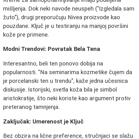
mišljenja. Dok neki navode neuspeh ("Izgledala sam
žuto"), drugi preporučuju Nivea proizvode kao
pouzdane. Ključ je u testiranju na manjoj površini
kože pre primene.
Modni Trendovi: Povratak Bela Tena
Interesantno, beli ten ponovo dobija na
popularnosti. "Na seminarima kozmetike čujem da
je porcelanski ten u trendu", kaže jedna učesnica
diskusije. Istorijski, svetla koža bila je simbol
aristokratije, što neki koriste kao argument protiv
preteranog tamnjenja.
Zaključak: Umerenost je Ključ
Bez obzira na lične preference, stručnjaci se slažu