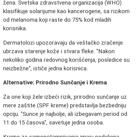
žena. Svetska zdravstvena organizacija (WHO)
klasifikuje solarijume kao kancerogene, sa rizikom
od melanoma koji raste do 75% kod mladih
korisnika.
Dermatolozi upozoravaju da veštačko zračenje
ubrzava starenje kože i stvara fleke. "Nakon
nekoliko godina redovnog korišćenja, posledice su
neizbežne", ističe jedna korisnica.
Alternative: Prirodno Sunčanje i Krema
Za one koji žele izbeći rizik, prirodno sunčanje uz
mere zaštite (SPF kreme) predstavlja bezbedniju
opciju. "Sunce je najbolje, ali izbegavam period od
11 do 15 časova", savetuje jedna osoba.
Kreme za samopotamnjivanje imaju podeljena