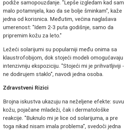
podiže samopouzdanje. "Lepše izgledam kad sam
malo potamnjela, kao da se bolje šminkam", kaže
jedna od korisnica. Međutim, većina naglašava
umerenost: "Idem 2-3 puta godišnje, samo da
pripremim kožu za leto."
Ležeći solarijumi su popularniji među onima sa
klaustrofobijom, dok stojeći modeli omogućavaju
intenzivniju ekspoziciju. "Stojeći mi je prihvatljiviji -
ne dodirujem staklo", navodi jedna osoba.
Zdravstveni Rizici
Brojna iskustva ukazuju na neželjene efekte: suvu
kožu, pojačane mladeži, čak i dermatološke
reakcije. "Buknulo mi je lice od solarijuma, a pre
toga nikad nisam imala problema", svedoči jedna