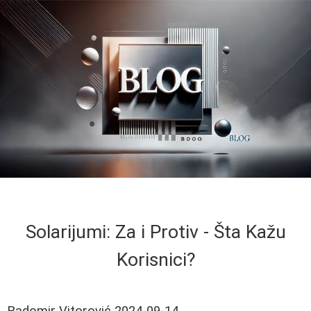
Solarijumi: Za i Protiv - Šta Kažu
Korisnici?
Radomir Vitorović
2024-09-14