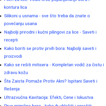
kontura lica
Silikoni u usnama - sve što treba da znate o
povećanju usana
Najbolji prirodni i kućni pilingovi za lice - Saveti i
recepti
Kako boriti se protiv prvih bora: Najbolji saveti i
proizvodi
Kako se rešiti mitisera - Kompletan vodič za čistu i
zdravu kožu
Šta Zaista Pomaže Protiv Akni? Ispitani Saveti i
Rešenja
Ultrazvučna Kavitacija: Efekti, Cene i Iskustva
Prve mimične bore - kako ih ublažiti i sprečiti