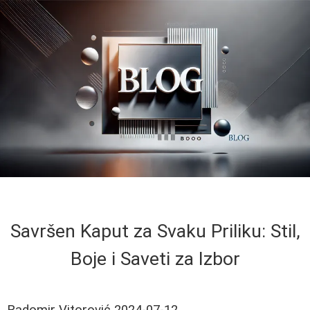
Savršen Kaput za Svaku Priliku: Stil,
Boje i Saveti za Izbor
Radomir Vitorović
2024-07-12