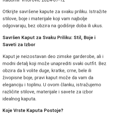
Otkrijte savršene kapute za svaku priliku. Istražite
stilove, boje i materijale koji vam najbolje
odgovaraju, bez obzira na godišnje doba ili ukus.
Savršen Kaput za Svaku Priliku: Stil, Boje i
Saveti za Izbor
Kaput je neizostavan deo zimske garderobe, ali i
modni detalj koji može unaprediti svaki outfit. Bez
obzira da li volite duge, kratke, crne, bele ili
živopisne boje, pravi kaput može da vam da
eleganciju i toplinu. U ovom članku, istražujemo
različite stilove, materijale i savete za izbor
idealnog kaputa.
Koje Vrste Kaputa Postoje?