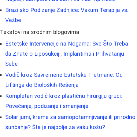
Brazilsko Podizanje Zadnjice: Vakum Terapija vs.
Vežbe
Tekstovi na srodnim blogovima
Estetske Intervencije na Nogama: Sve Što Treba
da Znate o Liposukciji, Implantima i Prihvatanju
Sebe
Vodič kroz Savremene Estetske Tretmane: Od
Liftinga do Bioloških Rešenja
Kompletan vodič kroz plastičnu hirurgiju grudi:
Povećanje, podizanje i smanjenje
Solarijumi, kreme za samopotamnjivanje ili prirodno
sunčanje? Šta je najbolje za vašu kožu?