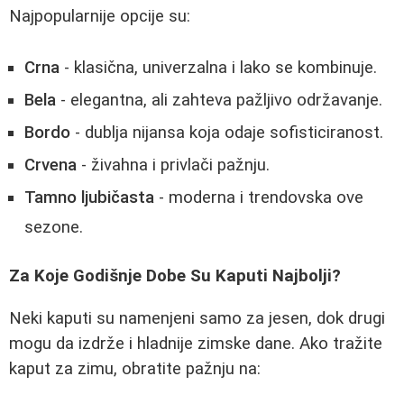
Najpopularnije opcije su:
Crna
- klasična, univerzalna i lako se kombinuje.
Bela
- elegantna, ali zahteva pažljivo održavanje.
Bordo
- dublja nijansa koja odaje sofisticiranost.
Crvena
- živahna i privlači pažnju.
Tamno ljubičasta
- moderna i trendovska ove
sezone.
Za Koje Godišnje Dobe Su Kaputi Najbolji?
Neki kaputi su namenjeni samo za jesen, dok drugi
mogu da izdrže i hladnije zimske dane. Ako tražite
kaput za zimu, obratite pažnju na: