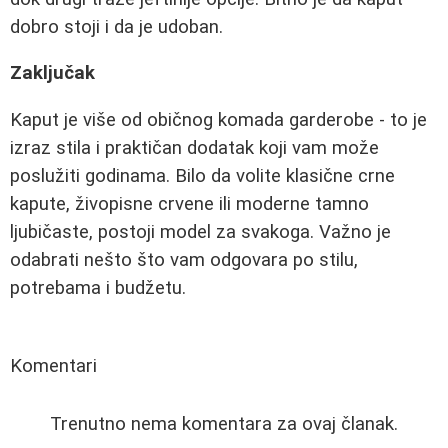
dobro stoji i da je udoban.
Zaključak
Kaput je više od običnog komada garderobe - to je
izraz stila i praktičan dodatak koji vam može
poslužiti godinama. Bilo da volite klasične crne
kapute, živopisne crvene ili moderne tamno
ljubičaste, postoji model za svakoga. Važno je
odabrati nešto što vam odgovara po stilu,
potrebama i budžetu.
Komentari
Trenutno nema komentara za ovaj članak.