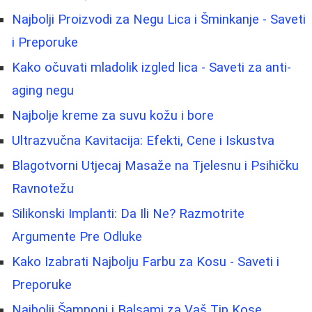
Najbolji Proizvodi za Negu Lica i Šminkanje - Saveti
i Preporuke
Kako očuvati mladolik izgled lica - Saveti za anti-
aging negu
Najbolje kreme za suvu kožu i bore
Ultrazvučna Kavitacija: Efekti, Cene i Iskustva
Blagotvorni Utjecaj Masaže na Tjelesnu i Psihičku
Ravnotežu
Silikonski Implanti: Da Ili Ne? Razmotrite
Argumente Pre Odluke
Kako Izabrati Najbolju Farbu za Kosu - Saveti i
Preporuke
Najbolji Šamponi i Balsami za Vaš Tip Kose