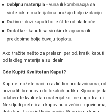
Debljinu materijala
- vuna ili kombinacija sa
sintetičkim materijalima pružaju bolju izolaciju.
Dužinu
- duži kaputi bolje štite od hladnoće.
Dodatke
- kaputi sa širokim kragnama ili
preklopima bolje čuvaju toplotu.
Ako tražite nešto za prelazni period, kratki kaputi
od lakšeg materijala su idealni.
Gde Kupiti Kvalitetan Kaput?
Kapute možete naći u različitim prodavnicama, od
poznatih brendova do lokalnih butika. Ključno je da
odaberete kvalitetan materijal koji će dugo trajati.
Neki ljudi preferiraju kupovinu u većim trgovinama,
dok drugi traže jeftinije opcije. Bitno je da kaput