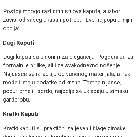
Postoji mnogo različitih stilova kaputa, a izbor
zavisi od vašeg ukusa i potreba. Evo najpopularnijih
opcija:
Dugi Kaputi
Dugi kaputi su sinonim za eleganciju. Pogodni su za
formalnije prilike, ali i za svakodnevno nošenje.
Najčešće se izrađuju od vunenog materijala, a neki
modeli imaju dodatke od krzna. Tamne nijanse,
poput crne ili bordo, najbolje se uklapaju u zimsku
garderobu.
Kratki Kaputi
Kratki kaputi su praktični za jesen i blage zimske
dane. Idealni su za kombinovanje sa suknjama i