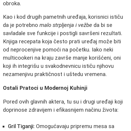
obroka.
Kao i kod drugih pametnih uređaja, korisnici ističu
da je potrebno
malo strpljenja i vežbe
da bi se
savladale sve funkcije i postigli savršeni rezultati.
Knjiga recepata koja često prati uređaj može biti
od neprocenjive pomoći na početku. Iako neki
multicookeri na kraju završe manje korišćeni, oni
koji ih integrišu u svakodnevnicu ističu njihovu
nezamenjivu praktičnost i uštedu vremena.
Ostali Pratoci u Modernoj Kuhinji
Pored ovih glavnih aktera, tu su i drugi uređaji koji
doprinose zdravijem i efikasnijem načinu života:
Gril Tiganji:
Omogućavaju pripremu mesa sa