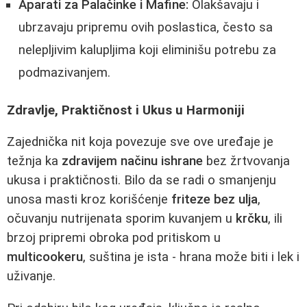
Aparati za Palačinke i Mafine:
Olakšavaju i
ubrzavaju pripremu ovih poslastica, često sa
nelepljivim kalupljima koji eliminišu potrebu za
podmazivanjem.
Zdravlje, Praktičnost i Ukus u Harmoniji
Zajednička nit koja povezuje sve ove uređaje je
težnja ka
zdravijem načinu ishrane
bez žrtvovanja
ukusa i praktičnosti. Bilo da se radi o smanjenju
unosa masti kroz korišćenje
friteze bez ulja
,
očuvanju nutrijenata sporim kuvanjem u
krčku
, ili
brzoj pripremi obroka pod pritiskom u
multicookeru
, suština je ista - hrana može biti i lek i
uživanje.