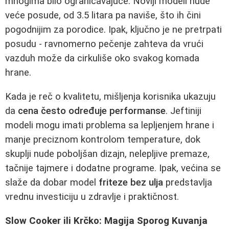
mnogima bilo ograničavajuće. Noviji modeli nude
veće posude, od 3.5 litara pa naviše, što ih čini
pogodnijim za porodice. Ipak, ključno je ne pretrpati
posudu - ravnomerno pečenje zahteva da vrući
vazduh može da cirkuliše oko svakog komada
hrane.
Kada je reč o kvalitetu, mišljenja korisnika ukazuju
da
cena često određuje performanse
. Jeftiniji
modeli mogu imati problema sa lepljenjem hrane i
manje preciznom kontrolom temperature, dok
skuplji nude poboljšan dizajn, nelepljive premaze,
tačnije tajmere i dodatne programe. Ipak, većina se
slaže da dobar model
friteze bez ulja
predstavlja
vrednu investiciju u zdravlje i praktičnost.
Slow Cooker ili Krčko: Magija Sporog Kuvanja