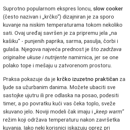
Suprotno popularnom ekspres loncu,
slow cooker
(često nazivan i „krčko“) dizajniran je za sporo
kuvanje na niskim temperaturama tokom nekoliko
sati. Ovaj uređaj savršen je za pripremu jela „na
kašiku“ - punjenih paprika, sarma, pasulja, čorbi i
gulaša. Njegova najveća prednost je što
zadržava
originalne ukuse i nutrijente
namirnica, jer se one
polako tope i mešaju u zatvorenom prostoru.
Praksa pokazuje da je
krčko izuzetno praktičan
za
ljude sa užurbanim danima. Možete ubaciti sve
sastojke ujutru ili pre odlaska na posao, podesiti
timer, a po povratku kući vas čeka toplo, sveže
skuvano jelo. Noviji modeli čak imaju i
„keep warm“
režim koji održava temperaturu nakon završetka
kuvanja. Iako neki korisnici iskazuju oprez pri