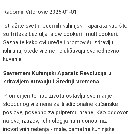
Radomir Vitorović
2026-01-01
Istražite svet modernih kuhinjskih aparata kao što
su friteze bez ulja, slow cookeri i multicookeri.
Saznajte kako ovi uređaji promovišu zdraviju
ishranu, štede vreme i olakšavaju svakodnevno
kuvanje.
Savremeni Kuhinjski Aparati: Revolucija u
Zdravijem Kuvanju i Štednji Vremena
Promenjen tempo života ostavlja sve manje
slobodnog vremena za tradicionalne kućanske
poslove, posebno za pripremu hrane. Kao odgovor
na ovaj izazov, tehnologija nam donosi niz
inovativnih rešenja - male, pametne kuhinjske