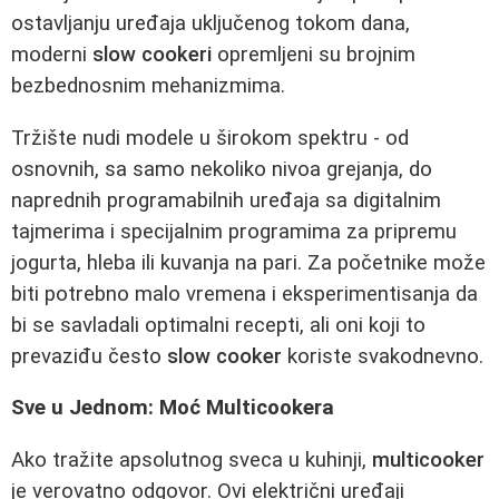
ostavljanju uređaja uključenog tokom dana,
moderni
slow cookeri
opremljeni su brojnim
bezbednosnim mehanizmima.
Tržište nudi modele u širokom spektru - od
osnovnih, sa samo nekoliko nivoa grejanja, do
naprednih programabilnih uređaja sa digitalnim
tajmerima i specijalnim programima za pripremu
jogurta, hleba ili kuvanja na pari. Za početnike može
biti potrebno malo vremena i eksperimentisanja da
bi se savladali optimalni recepti, ali oni koji to
prevaziđu često
slow cooker
koriste svakodnevno.
Sve u Jednom: Moć Multicookera
Ako tražite apsolutnog sveca u kuhinji,
multicooker
je verovatno odgovor. Ovi električni uređaji