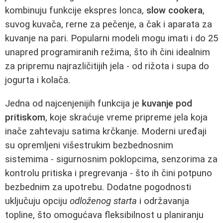
kombinuju funkcije ekspres lonca,
slow cookera
,
suvog kuvača, rerne za pečenje, a čak i aparata za
kuvanje na pari. Popularni modeli mogu imati i do 25
unapred programiranih režima, što ih čini idealnim
za pripremu najrazličitijih jela - od rižota i supa do
jogurta i kolača.
Jedna od najcenjenijih funkcija je
kuvanje pod
pritiskom
, koje skraćuje vreme pripreme jela koja
inače zahtevaju satima krčkanje. Moderni uređaji
su opremljeni višestrukim bezbednosnim
sistemima - sigurnosnim poklopcima, senzorima za
kontrolu pritiska i pregrevanja - što ih čini potpuno
bezbednim za upotrebu. Dodatne pogodnosti
uključuju opciju
odloženog starta
i održavanja
topline, što omogućava fleksibilnost u planiranju