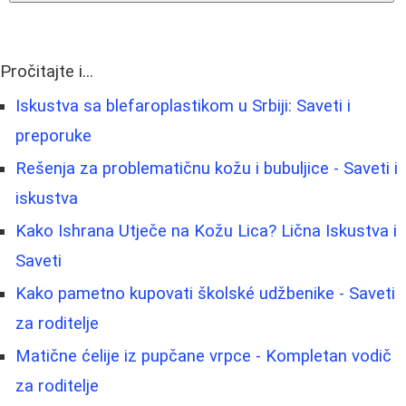
Pročitajte i...
Iskustva sa blefaroplastikom u Srbiji: Saveti i
preporuke
Rešenja za problematičnu kožu i bubuljice - Saveti i
iskustva
Kako Ishrana Utječe na Kožu Lica? Lična Iskustva i
Saveti
Kako pametno kupovati školské udžbenike - Saveti
za roditelje
Matične ćelije iz pupčane vrpce - Kompletan vodič
za roditelje