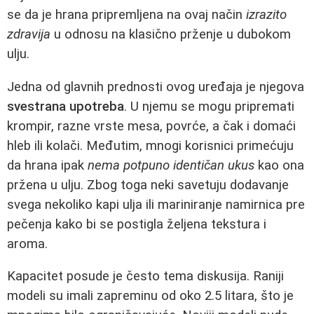
se da je hrana pripremljena na ovaj način
izrazito
zdravija
u odnosu na klasično prženje u dubokom
ulju.
Jedna od glavnih prednosti ovog uređaja je njegova
svestrana upotreba
. U njemu se mogu pripremati
krompir, razne vrste mesa, povrće, a čak i domaći
hleb ili kolači. Međutim, mnogi korisnici primećuju
da hrana ipak
nema potpuno identičan ukus
kao ona
pržena u ulju. Zbog toga neki savetuju dodavanje
svega nekoliko kapi ulja ili mariniranje namirnica pre
pečenja kako bi se postigla željena tekstura i
aroma.
Kapacitet posude je često tema diskusija. Raniji
modeli su imali zapreminu od oko 2.5 litara, što je