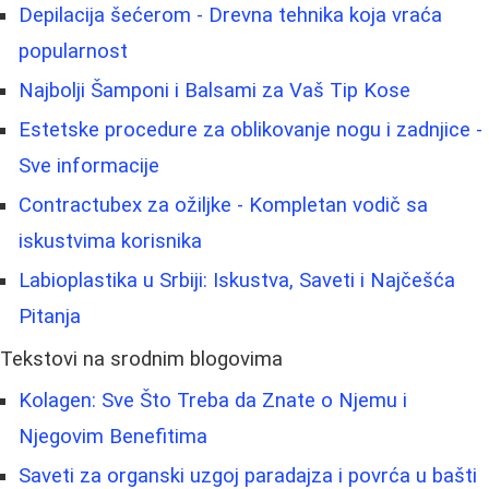
Depilacija šećerom - Drevna tehnika koja vraća
popularnost
Najbolji Šamponi i Balsami za Vaš Tip Kose
Estetske procedure za oblikovanje nogu i zadnjice -
Sve informacije
Contractubex za ožiljke - Kompletan vodič sa
iskustvima korisnika
Labioplastika u Srbiji: Iskustva, Saveti i Najčešća
Pitanja
Tekstovi na srodnim blogovima
Kolagen: Sve Što Treba da Znate o Njemu i
Njegovim Benefitima
Saveti za organski uzgoj paradajza i povrća u bašti