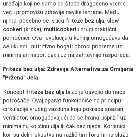
uređaje koji ne samo da štede dragoceno vreme
već i promovišu zdravije navike ishrane. Među
njima, posebno se ističu
friteze bez ulja
,
slow
cookeri
(krčka),
multicookeri
i drugi praktični
pomoćnici. Ova revolucija u kuhinji omogućava da
se ukusni i nutritivno bogati obroci pripreme uz
minimalan napor, čak i uz najzahtevnije rasporede.
Friteza bez ulja: Zdravija Alternativa za Omiljena
"Pržena" Jela
Koncept
friteze bez ulja
brzo je osvojio domaće
potrošače. Ovaj aparat funkcioniše na principu
cirkulacije vrućeg vazduha koju pokreće snažan
ventilator, omogućavajući da se hrana „isprži“ uz
minimalnu količinu ulja ili čak bez njega. Korisnici
koji su delili iskustva na različitim forumima slažu