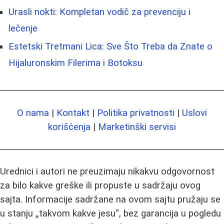
Urasli nokti: Kompletan vodič za prevenciju i
lečenje
Estetski Tretmani Lica: Sve Što Treba da Znate o
Hijaluronskim Filerima i Botoksu
O nama
|
Kontakt
|
Politika privatnosti
|
Uslovi
korišćenja
|
Marketinški servisi
Urednici i autori ne preuzimaju nikakvu odgovornost
za bilo kakve greške ili propuste u sadržaju ovog
sajta. Informacije sadržane na ovom sajtu pružaju se
u stanju „takvom kakve jesu“, bez garancija u pogledu