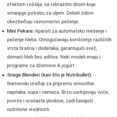
efektom roštilja, sa rebrastim dnom koje
smanjuje potrebu za uljem. Debeli zidovi
obezbeđuju ravnomerno pečenje.
Mini Pekare:
Aparati za automatsko mešenje i
pečenje hleba. Omogućavaju korišćenje različitih
vrsta brašna i dodataka, garantujući svež,
domaći hleb bez aditiva. Neki modeli imaju i
programe za džemove ili jogurt.
Snage Blenderi (kao što je Nutribullet):
Namenski uređaji za pripremu smoothie
napitaka, supa i namaza. Brzo usitnjavaju voće,
povrće i orašaste plodove, zadržavajući
nutritivne vrednosti.