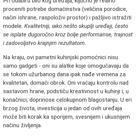
Pri odabiru bilo kog uređaja, ključno je realno
proceniti potrebe domaćinstva (veličina porodice,
način ishrane, raspoloživ prostor) i pažljivo istražiti
modele.
Kvalitetniji, iako nešto skuplji uređaji, često
se isplate dugoročno kroz bolje performanse, trajnost
i zadovoljstvo krajnjim rezultatom.
Na kraju, ovi pametni kuhinjski pomoćnici nisu
samo gadgeti - oni su alatke koje omogućavaju da
se tokom užurbanog dana ipak nađe vremena za
kvalitetan, domaći obrok. Oni vraćaju kontrolu nad
sastavom hrane, podstiču kreativnost u kuhinji i, u
konačnici, doprinose celokupnom blagostanju. U eri
brzog života, investicija u jedan od ovih uređaja
može biti korak ka sporijem, svesnijem i ukusnijem
načinu življenja.