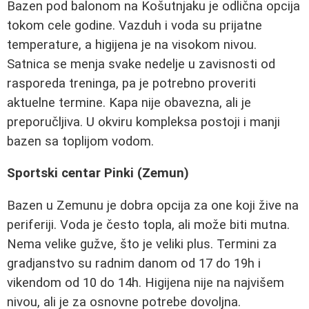
Bazen pod balonom na Košutnjaku je odlična opcija
tokom cele godine. Vazduh i voda su prijatne
temperature, a higijena je na visokom nivou.
Satnica se menja svake nedelje u zavisnosti od
rasporeda treninga, pa je potrebno proveriti
aktuelne termine. Kapa nije obavezna, ali je
preporučljiva. U okviru kompleksa postoji i manji
bazen sa toplijom vodom.
Sportski centar Pinki (Zemun)
Bazen u Zemunu je dobra opcija za one koji žive na
periferiji. Voda je često topla, ali može biti mutna.
Nema velike gužve, što je veliki plus. Termini za
gradjanstvo su radnim danom od 17 do 19h i
vikendom od 10 do 14h. Higijena nije na najvišem
nivou, ali je za osnovne potrebe dovoljna.