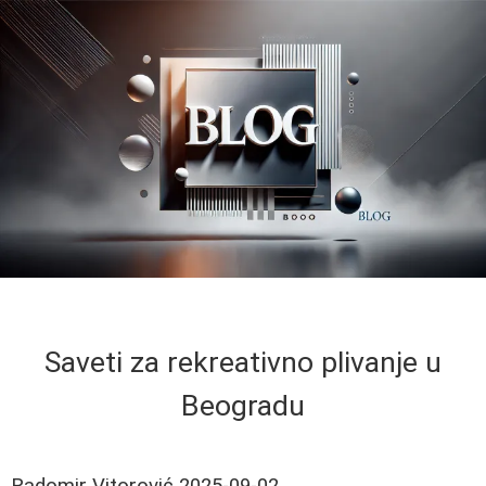
Saveti za rekreativno plivanje u
Beogradu
Radomir Vitorović
2025-09-02