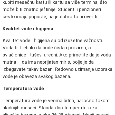
kupiti mesečnu kartu ili kartu sa više termina, što
može biti znatno jeftinije. Studenti i penzioneri
često imaju popuste, pa je dobro to proveriti.
Kvalitet vode i higijena
Kvalitet vode i higijena su od izuzetne važnosti.
Voda bi trebalo da bude čista i prozirna, a
svlačionice i tuševi uredni. Ako primetite da je voda
mutna ili da ima neprijatan miris, bolje je da
izbegavate takav bazen. Redovno uzimanje uzoraka
vode je obaveza svakog bazena.
Temperatura vode
Temperatura vode je veoma bitna, naročito tokom
hladnijih meseci. Standardna temperatura za
plivačke bazene je oko 26-28 stepeni. Manji bazeni