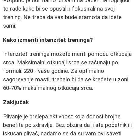
Potpuno je normalno ići sam na bazen. Mnogi ljudi
to rade kako bi se opustili i fokusirali na svoj
trening. Ne treba da vas bude sramota da idete
sami.
Kako izmeriti intenzitet treninga?
Intenzitet treninga možete meriti pomoću otkucaja
srca. Maksimalni otkucaji srca se računaju po
formuli: 220 - vaše godine. Za optimalno
sagorevanje masti, trebalo bi da se krećete u zoni
60-70% maksimalnog otkucaja srca.
Zaključak
Plivanje je prelepa aktivnost koja donosi brojne
benefite po zdravlje. Bez obzira da li ste početnik ili
iskusan plivač, nadamo se da su vam ovi saveti