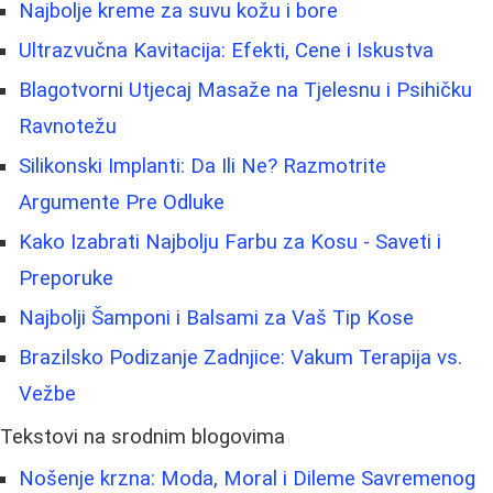
Najbolje kreme za suvu kožu i bore
Ultrazvučna Kavitacija: Efekti, Cene i Iskustva
Blagotvorni Utjecaj Masaže na Tjelesnu i Psihičku
Ravnotežu
Silikonski Implanti: Da Ili Ne? Razmotrite
Argumente Pre Odluke
Kako Izabrati Najbolju Farbu za Kosu - Saveti i
Preporuke
Najbolji Šamponi i Balsami za Vaš Tip Kose
Brazilsko Podizanje Zadnjice: Vakum Terapija vs.
Vežbe
Tekstovi na srodnim blogovima
Nošenje krzna: Moda, Moral i Dileme Savremenog