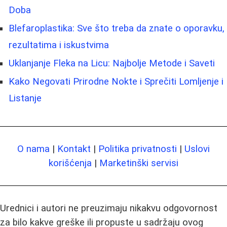
Doba
Blefaroplastika: Sve što treba da znate o oporavku,
rezultatima i iskustvima
Uklanjanje Fleka na Licu: Najbolje Metode i Saveti
Kako Negovati Prirodne Nokte i Sprečiti Lomljenje i
Listanje
O nama
|
Kontakt
|
Politika privatnosti
|
Uslovi
korišćenja
|
Marketinški servisi
Urednici i autori ne preuzimaju nikakvu odgovornost
za bilo kakve greške ili propuste u sadržaju ovog