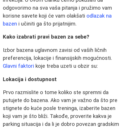
odgovorimo na sva vaša pitanja i pružimo vam
korisne savete koji će vam olakšati
odlazak na
bazen
i učiniti ga što prijatnijim.
Kako izabrati pravi bazen za sebe?
Izbor bazena uglavnom zavisi od vaših ličnih
preferencija, lokacije i finansijskih mogućnosti.
Glavni faktori
koje treba uzeti u obzir su:
Lokacija i dostupnost
Prvo razmislite o tome koliko ste spremni da
putujete do bazena. Ako vam je važno da što pre
stignete do kuće posle treninga, izaberite bazen
koji vam je što bliži. Takođe, proverite kakva je
parking situacija i da li je dobro povezan gradskim