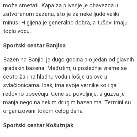
može smetati. Kapa za plivanje je obavezna u
zatvorenom bazenu, što je za neke ljude veliki
minus. Higijena je generalno dobra, a tuševi imaju
toplu vodu.
Sportski centar Banjica
Bazen na Banjici je dugo godina bio jedan od glavnih
gradskih bazena. Međutim, u poslednje vreme se
često žali na hladnu vodu i lošije uslove u
svlačionicama. Ipak, ima svoje vernike koji ga
redovno posećuju. Cene su povoljnije, a gužva je
manja nego na nekim drugim bazenima. Termini su
organizovani tokom celog dana.
Sportski centar Košutnjak