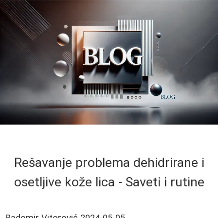
Rešavanje problema dehidrirane i
osetljive kože lica - Saveti i rutine
Radomir Vitorović
2024-05-05