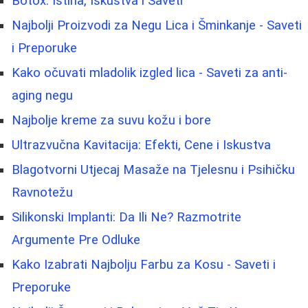
Botox: Istina, Iskustva i Saveti
Najbolji Proizvodi za Negu Lica i Šminkanje - Saveti
i Preporuke
Kako očuvati mladolik izgled lica - Saveti za anti-
aging negu
Najbolje kreme za suvu kožu i bore
Ultrazvučna Kavitacija: Efekti, Cene i Iskustva
Blagotvorni Utjecaj Masaže na Tjelesnu i Psihičku
Ravnotežu
Silikonski Implanti: Da Ili Ne? Razmotrite
Argumente Pre Odluke
Kako Izabrati Najbolju Farbu za Kosu - Saveti i
Preporuke