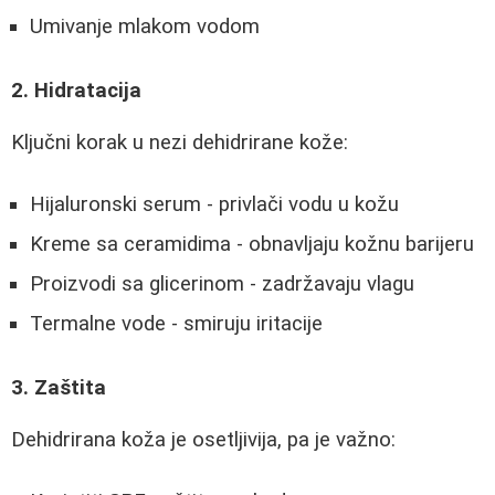
Umivanje mlakom vodom
2. Hidratacija
Ključni korak u nezi dehidrirane kože:
Hijaluronski serum - privlači vodu u kožu
Kreme sa ceramidima - obnavljaju kožnu barijeru
Proizvodi sa glicerinom - zadržavaju vlagu
Termalne vode - smiruju iritacije
3. Zaštita
Dehidrirana koža je osetljivija, pa je važno: