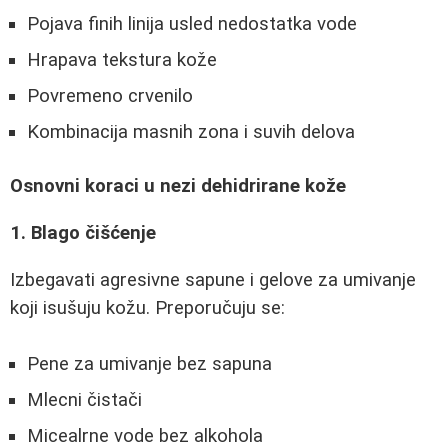
Pojava finih linija usled nedostatka vode
Hrapava tekstura kože
Povremeno crvenilo
Kombinacija masnih zona i suvih delova
Osnovni koraci u nezi dehidrirane kože
1. Blago čišćenje
Izbegavati agresivne sapune i gelove za umivanje
koji isušuju kožu. Preporučuju se:
Pene za umivanje bez sapuna
Mlecni čistači
Micealrne vode bez alkohola