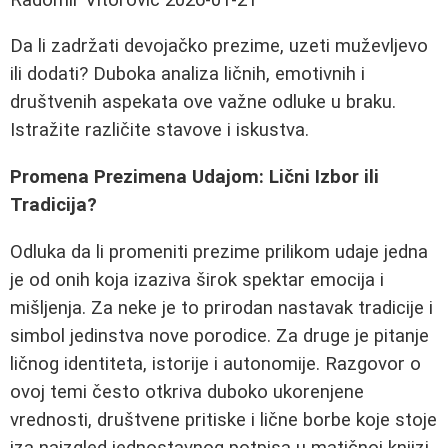
Da li zadržati devojačko prezime, uzeti muževljevo
ili dodati? Duboka analiza ličnih, emotivnih i
društvenih aspekata ove važne odluke u braku.
Istražite različite stavove i iskustva.
Promena Prezimena Udajom: Lični Izbor ili
Tradicija?
Odluka da li promeniti prezime prilikom udaje jedna
je od onih koja izaziva širok spektar emocija i
mišljenja. Za neke je to prirodan nastavak tradicije i
simbol jedinstva nove porodice. Za druge je pitanje
ličnog identiteta, istorije i autonomije. Razgovor o
ovoj temi često otkriva duboko ukorenjene
vrednosti, društvene pritiske i lične borbe koje stoje
iza naizgled jednostavnog potpisa u matičnoj knjizi.