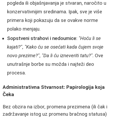
pogleda ili objašnjavanja je stvaran, naročito u
konzervativnijim sredinama. Ipak, sve je više
primera koji pokazuju da se ovakve norme
polako menjaju.
Sopstveni strahovi i nedoumice
:
"Hoću li se
kajati?"
,
"Kako ću se osećati kada čujem svoje
novo prezime?"
,
"Da li ću izneveriti tatu?"
. Ove
unutrašnje borbe su možda i najteži deo
procesa.
Administrativna Stvarnost: Papirologija koja
Čeka
Bez obzira na izbor, promena prezimena (ili čak i
zadržavanje istog uz promenu bračnog statusa)