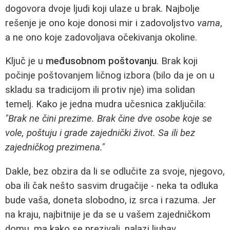
dogovora dvoje ljudi koji ulaze u brak. Najbolje
rešenje je ono koje donosi mir i zadovoljstvo
vama
,
a ne ono koje zadovoljava očekivanja okoline.
Ključ je u
međusobnom poštovanju
. Brak koji
počinje poštovanjem ličnog izbora (bilo da je on u
skladu sa tradicijom ili protiv nje) ima solidan
temelj. Kako je jedna mudra učesnica zaključila:
"Brak ne čini prezime. Brak čine dve osobe koje se
vole, poštuju i grade zajednički život. Sa ili bez
zajedničkog prezimena."
Dakle, bez obzira da li se odlučite za svoje, njegovo,
oba ili čak nešto sasvim drugačije - neka ta odluka
bude vaša, doneta slobodno, iz srca i razuma. Jer
na kraju, najbitnije je da se u vašem zajedničkom
domu, ma kako se prezivali, nalazi ljubav,