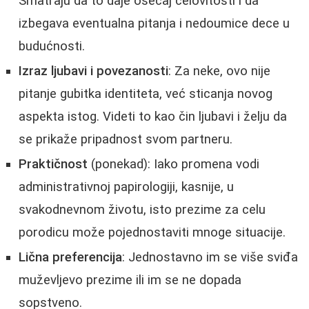
Smatraju da to daje osećaj celovitosti i da
izbegava eventualna pitanja i nedoumice dece u
budućnosti.
Izraz ljubavi i povezanosti
: Za neke, ovo nije
pitanje gubitka identiteta, već sticanja novog
aspekta istog. Videti to kao čin ljubavi i želju da
se prikaže pripadnost svom partneru.
Praktičnost
(ponekad): Iako promena vodi
administrativnoj papirologiji, kasnije, u
svakodnevnom životu, isto prezime za celu
porodicu može pojednostaviti mnoge situacije.
Lična preferencija
: Jednostavno im se više sviđa
muževljevo prezime ili im se ne dopada
sopstveno.