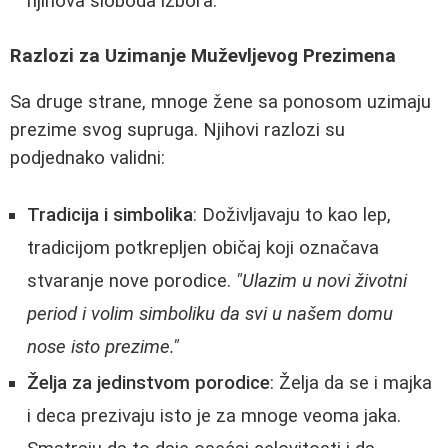
njihova sloboda izbora.
Razlozi za Uzimanje Muževljevog Prezimena
Sa druge strane, mnoge žene sa ponosom uzimaju
prezime svog supruga. Njihovi razlozi su
podjednako validni:
Tradicija i simbolika
: Doživljavaju to kao lep,
tradicijom potkrepljen običaj koji označava
stvaranje nove porodice.
"Ulazim u novi životni
period i volim simboliku da svi u našem domu
nose isto prezime."
Želja za jedinstvom porodice
: Želja da se i majka
i deca prezivaju isto je za mnoge veoma jaka.