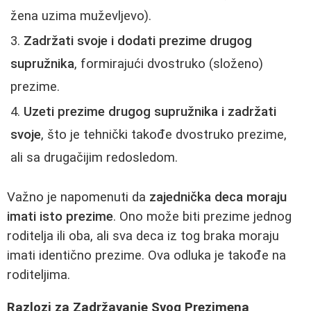
žena uzima muževljevo).
Zadržati svoje i dodati prezime drugog
supružnika
, formirajući dvostruko (složeno)
prezime.
Uzeti prezime drugog supružnika i zadržati
svoje
, što je tehnički takođe dvostruko prezime,
ali sa drugačijim redosledom.
Važno je napomenuti da
zajednička deca moraju
imati isto prezime
. Ono može biti prezime jednog
roditelja ili oba, ali sva deca iz tog braka moraju
imati identično prezime. Ova odluka je takođe na
roditeljima.
Razlozi za Zadržavanje Svog Prezimena