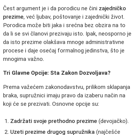
Čest argument je i da porodicu ne čini
zajedničko
prezime
, već ljubav, poštovanje i zajednički život.
Porodica može biti jaka i srećna bez obzira na to
da li se svi članovi prezivaju isto. Ipak, neosporno je
da isto prezime olakšava mnoge administrativne
procese i daje osećaj formalnog jedinstva, što je
mnogima važno.
Tri Glavne Opcije: Sta Zakon Dozvoljava?
Prema važećem zakonodavstvu, prilikom sklapanja
braka, supružnici imaju pravo da izaberu način na
koji će se prezivati. Osnovne opcije su:
Zadržati svoje prethodno prezime
(devojačko).
Uzeti prezime drugog supružnika
(najčešće