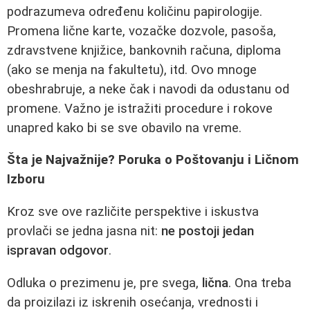
podrazumeva određenu količinu papirologije.
Promena lične karte, vozačke dozvole, pasoša,
zdravstvene knjižice, bankovnih računa, diploma
(ako se menja na fakultetu), itd. Ovo mnoge
obeshrabruje, a neke čak i navodi da odustanu od
promene. Važno je istražiti procedure i rokove
unapred kako bi se sve obavilo na vreme.
Šta je Najvažnije? Poruka o Poštovanju i Ličnom
Izboru
Kroz sve ove različite perspektive i iskustva
provlači se jedna jasna nit:
ne postoji jedan
ispravan odgovor
.
Odluka o prezimenu je, pre svega,
lična
. Ona treba
da proizilazi iz iskrenih osećanja, vrednosti i