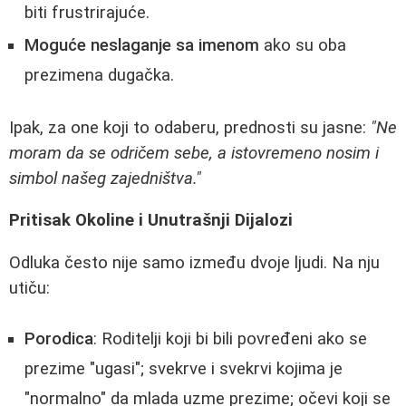
biti frustrirajuće.
Moguće neslaganje sa imenom
ako su oba
prezimena dugačka.
Ipak, za one koji to odaberu, prednosti su jasne:
"Ne
moram da se odričem sebe, a istovremeno nosim i
simbol našeg zajedništva."
Pritisak Okoline i Unutrašnji Dijalozi
Odluka često nije samo između dvoje ljudi. Na nju
utiču:
Porodica
: Roditelji koji bi bili povređeni ako se
prezime "ugasi"; svekrve i svekrvi kojima je
"normalno" da mlada uzme prezime; očevi koji se