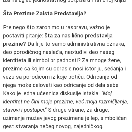
Šta Prezime Zaista Predstavlja?
Pre nego što zaronimo u raspravu, važno je
postaviti pitanje:
šta za nas lično predstavlja
prezime?
Da li je to samo administrativna oznaka,
deo porodičnog nasleđa, neotuđivi deo našeg
identiteta ili simbol pripadnosti? Za mnoge žene,
prezime sa kojim su odrasle nosi istoriju, sećanja i
vezu sa porodicom iz koje potiču. Odricanje od
njega može delovati kao odricanje od dela sebe.
Kako je jedna učesnica diskusije istakla:
"Moj
identitet ne čini moje prezime, već moja razmišljanja,
stavovi i postupci."
S druge strane, za druge,
uzimanje muževljevog prezimena je lep, simboličan
gest stvaranja nečeg novog, zajedničkog.