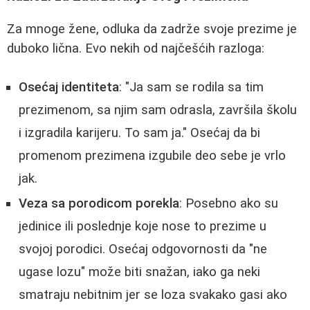
Za mnoge žene, odluka da zadrže svoje prezime je
duboko lična. Evo nekih od najčešćih razloga:
Osećaj identiteta
: "Ja sam se rodila sa tim
prezimenom, sa njim sam odrasla, završila školu
i izgradila karijeru. To sam ja." Osećaj da bi
promenom prezimena izgubile deo sebe je vrlo
jak.
Veza sa porodicom porekla
: Posebno ako su
jedinice ili poslednje koje nose to prezime u
svojoj porodici. Osećaj odgovornosti da "ne
ugase lozu" može biti snažan, iako ga neki
smatraju nebitnim jer se loza svakako gasi ako