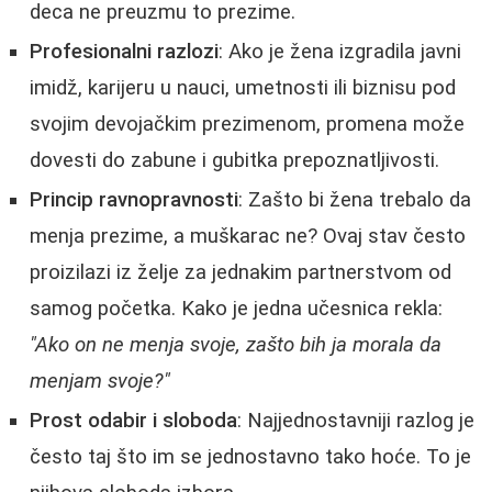
deca ne preuzmu to prezime.
Profesionalni razlozi
: Ako je žena izgradila javni
imidž, karijeru u nauci, umetnosti ili biznisu pod
svojim devojačkim prezimenom, promena može
dovesti do zabune i gubitka prepoznatljivosti.
Princip ravnopravnosti
: Zašto bi žena trebalo da
menja prezime, a muškarac ne? Ovaj stav često
proizilazi iz želje za jednakim partnerstvom od
samog početka. Kako je jedna učesnica rekla:
"Ako on ne menja svoje, zašto bih ja morala da
menjam svoje?"
Prost odabir i sloboda
: Najjednostavniji razlog je
često taj što im se jednostavno tako hoće. To je