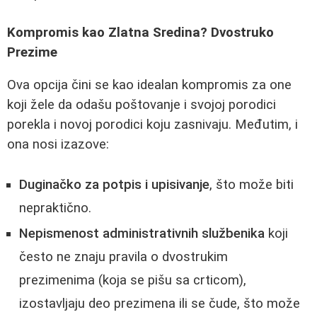
Kompromis kao Zlatna Sredina? Dvostruko
Prezime
Ova opcija čini se kao idealan kompromis za one
koji žele da odašu poštovanje i svojoj porodici
porekla i novoj porodici koju zasnivaju. Međutim, i
ona nosi izazove:
Duginačko za potpis i upisivanje
, što može biti
nepraktično.
Nepismenost administrativnih službenika
koji
često ne znaju pravila o dvostrukim
prezimenima (koja se pišu sa crticom),
izostavljaju deo prezimena ili se čude, što može