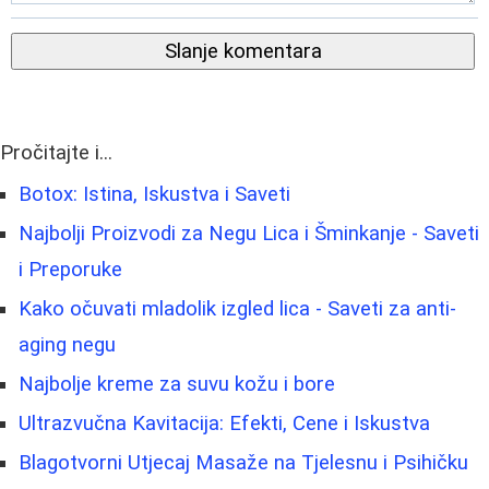
Slanje komentara
Pročitajte i...
Botox: Istina, Iskustva i Saveti
Najbolji Proizvodi za Negu Lica i Šminkanje - Saveti
i Preporuke
Kako očuvati mladolik izgled lica - Saveti za anti-
aging negu
Najbolje kreme za suvu kožu i bore
Ultrazvučna Kavitacija: Efekti, Cene i Iskustva
Blagotvorni Utjecaj Masaže na Tjelesnu i Psihičku