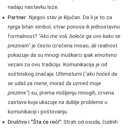
nadaju nastavku loze.
Partner
: Njegov stav je ključan. Da li je to za
njega bitan simbol, stvar ponosa ili jednostavno
formalnost?
"Ako me voli, boleće ga uvo kako se
prezivam"
je često izrečena misao, ali realnost
pokazuje da su mnogi muškarci ipak emotivno
vezani za ovu tradiciju. Komunikacija je od
suštinskog značaja. Ultimatumi (
"ako hoćeš da
se udaš za mene, moraš da uzmeš moje
prezime"
) su, prema mišljenju mnogih, crvena
zastava koja ukazuje na dublje probleme u
komunikaciji i poštovanju.
Društvo i "Šta će reći"
: Strah od osuda, čudnih