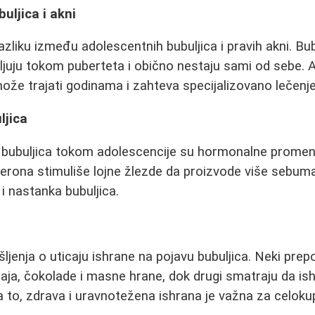
uljica i akni
azliku između adolescentnih bubuljica i pravih akni. Bub
avljuju tokom puberteta i obično nestaju sami od sebe. Ak
ože trajati godinama i zahteva specijalizovano lečenje
ljica
e bubuljica tokom adolescencije su hormonalne prome
erona stimuliše lojne žlezde da proizvode više sebum
i nastanka bubuljica.
šljenja o uticaju ishrane na pojavu bubuljica. Neki prep
jaja, čokolade i masne hrane, dok drugi smatraju da i
na to, zdrava i uravnotežena ishrana je važna za celoku