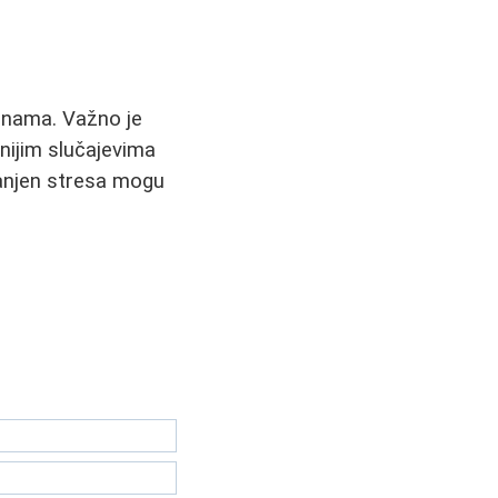
inama. Važno je
jnijim slučajevima
manjen stresa mogu