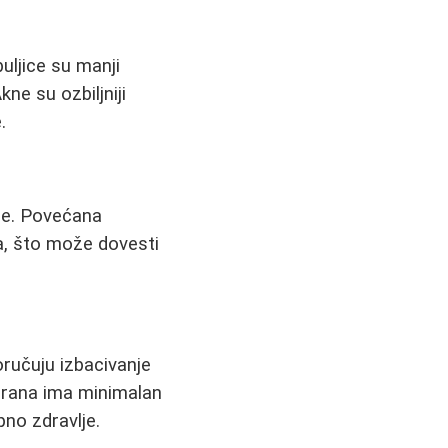
uljice su manji
ne su ozbiljniji
.
ne. Povećana
a, što može dovesti
oručuju izbacivanje
shrana ima minimalan
pno zdravlje.