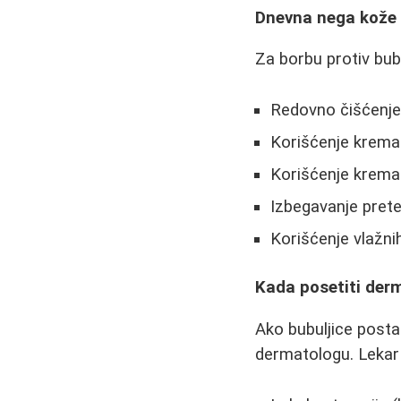
Dnevna nega kože
Za borbu protiv bub
Redovno čišćenje
Korišćenje krema
Korišćenje krema
Izbegavanje prete
Korišćenje vlažni
Kada posetiti der
Ako bubuljice posta
dermatologu. Lekar