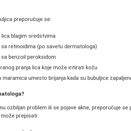
uljica preporučuje se:
 lica blagim sredstvima
 sa retinoidima (po savetu dermatologa)
 sa benzoil peroksidom
ranog pranja lica koje može iritirati kožu
h maramica umesto brijanja kada su bubuljice zapaljen
matologa?
nu ozbiljan problem ili se pojave akne, preporučuje se
 može prepisati: