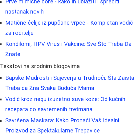
Prve mimične bore - kako ih ublažiti i sprečiti
nastanak novih
Matične ćelije iz pupčane vrpce - Kompletan vodič
za roditelje
Kondilomi, HPV Virus i Vakcine: Sve Što Treba Da
Znate
Tekstovi na srodnim blogovima
Bapske Mudrosti i Sujeverja u Trudnoći: Šta Zaista
Treba da Zna Svaka Buduća Mama
Vodič kroz negu izuzetno suve kože: Od kućnih
recepata do savremenih tretmana
Savršena Maskara: Kako Pronaći Vaš Idealni
Proizvod za Spektakularne Trepavice