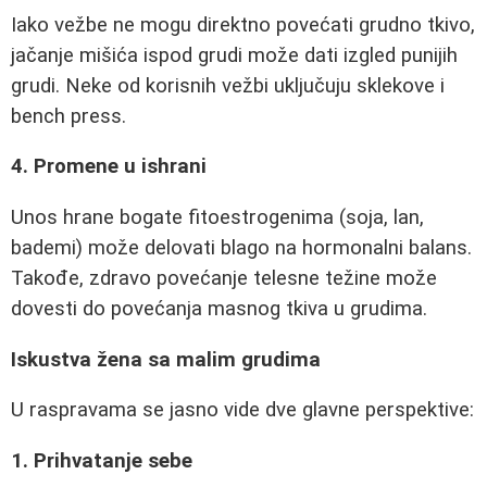
Iako vežbe ne mogu direktno povećati grudno tkivo,
jačanje mišića ispod grudi može dati izgled punijih
grudi. Neke od korisnih vežbi uključuju sklekove i
bench press.
4. Promene u ishrani
Unos hrane bogate fitoestrogenima (soja, lan,
bademi) može delovati blago na hormonalni balans.
Takođe, zdravo povećanje telesne težine može
dovesti do povećanja masnog tkiva u grudima.
Iskustva žena sa malim grudima
U raspravama se jasno vide dve glavne perspektive:
1. Prihvatanje sebe