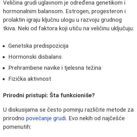
Veličina grudi uglavnom je određena genetikom i
hormonalnim balansom. Estrogen, progesteron i
prolaktin igraju ključnu ulogu u razvoju grudnog
tkiva. Neki od faktora koji utiču na veličinu uključuju:
Genetska predispozicija
Hormonski disbalans
Prehrambene navike i tjelesna težina
Fizička aktivnost
Prirodni pristupi: Šta funkcioniše?
U diskusijama se često pominju različite metode za
prirodno
povećanje grudi
. Evo nekih od najčešće
pomenutih: