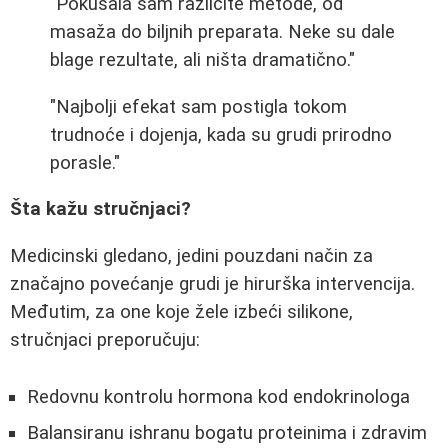
"Pokušala sam različite metode, od
masaža do biljnih preparata. Neke su dale
blage rezultate, ali ništa dramatično."
"Najbolji efekat sam postigla tokom
trudnoće i dojenja, kada su grudi prirodno
porasle."
Šta kažu stručnjaci?
Medicinski gledano, jedini pouzdani način za
značajno povećanje grudi je hirurška intervencija.
Međutim, za one koje žele izbeći silikone,
stručnjaci preporučuju:
Redovnu kontrolu hormona kod endokrinologa
Balansiranu ishranu bogatu proteinima i zdravim