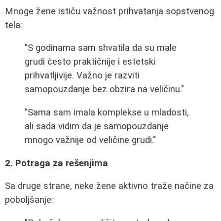
Mnoge žene ističu važnost prihvatanja sopstvenog
tela:
"S godinama sam shvatila da su male
grudi često praktičnije i estetski
prihvatljivije. Važno je razviti
samopouzdanje bez obzira na veličinu."
"Sama sam imala komplekse u mladosti,
ali sada vidim da je samopouzdanje
mnogo važnije od veličine grudi."
2. Potraga za rešenjima
Sa druge strane, neke žene aktivno traže načine za
poboljšanje: