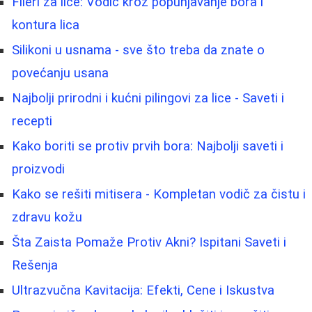
Fileri za lice: Vodič kroz popunjavanje bora i
kontura lica
Silikoni u usnama - sve što treba da znate o
povećanju usana
Najbolji prirodni i kućni pilingovi za lice - Saveti i
recepti
Kako boriti se protiv prvih bora: Najbolji saveti i
proizvodi
Kako se rešiti mitisera - Kompletan vodič za čistu i
zdravu kožu
Šta Zaista Pomaže Protiv Akni? Ispitani Saveti i
Rešenja
Ultrazvučna Kavitacija: Efekti, Cene i Iskustva