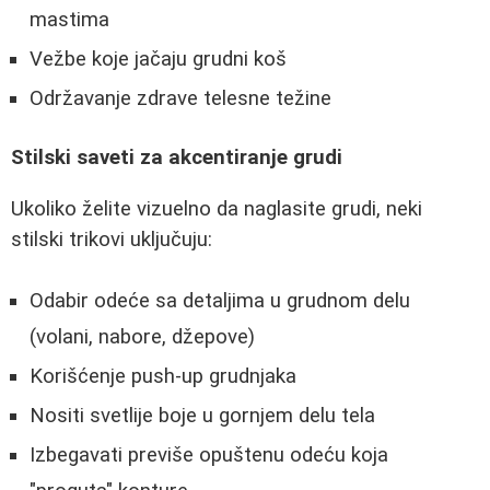
mastima
Vežbe koje jačaju grudni koš
Održavanje zdrave telesne težine
Stilski saveti za akcentiranje grudi
Ukoliko želite vizuelno da naglasite grudi, neki
stilski trikovi uključuju:
Odabir odeće sa detaljima u grudnom delu
(volani, nabore, džepove)
Korišćenje push-up grudnjaka
Nositi svetlije boje u gornjem delu tela
Izbegavati previše opuštenu odeću koja