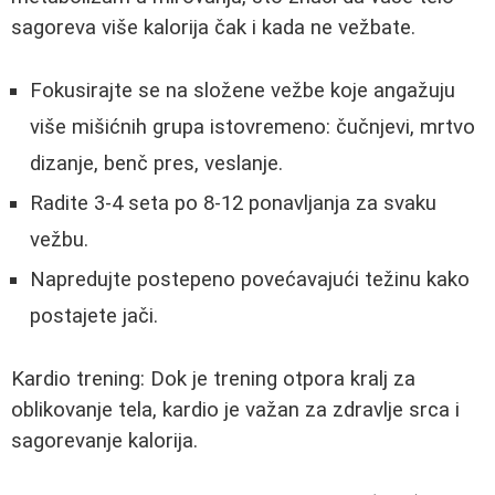
sagoreva više kalorija čak i kada ne vežbate.
Fokusirajte se na složene vežbe koje angažuju
više mišićnih grupa istovremeno: čučnjevi, mrtvo
dizanje, benč pres, veslanje.
Radite 3-4 seta po 8-12 ponavljanja za svaku
vežbu.
Napredujte postepeno povećavajući težinu kako
postajete jači.
Kardio trening: Dok je trening otpora kralj za
oblikovanje tela, kardio je važan za zdravlje srca i
sagorevanje kalorija.