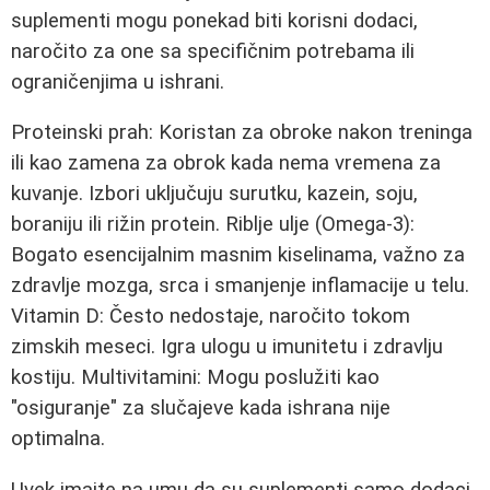
suplementi mogu ponekad biti korisni dodaci,
naročito za one sa specifičnim potrebama ili
ograničenjima u ishrani.
Proteinski prah: Koristan za obroke nakon treninga
ili kao zamena za obrok kada nema vremena za
kuvanje. Izbori uključuju surutku, kazein, soju,
boraniju ili rižin protein. Riblje ulje (Omega-3):
Bogato esencijalnim masnim kiselinama, važno za
zdravlje mozga, srca i smanjenje inflamacije u telu.
Vitamin D: Često nedostaje, naročito tokom
zimskih meseci. Igra ulogu u imunitetu i zdravlju
kostiju. Multivitamini: Mogu poslužiti kao
"osiguranje" za slučajeve kada ishrana nije
optimalna.