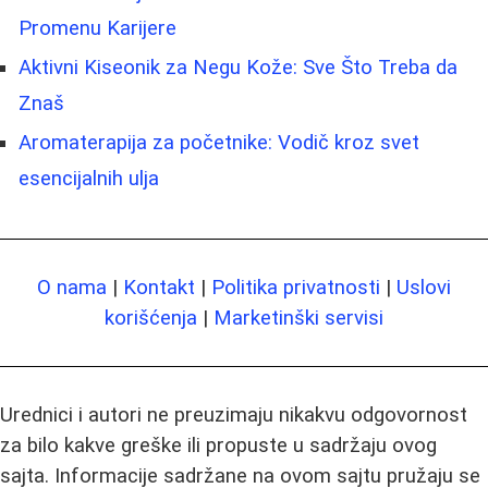
Promenu Karijere
Aktivni Kiseonik za Negu Kože: Sve Što Treba da
Znaš
Aromaterapija za početnike: Vodič kroz svet
esencijalnih ulja
O nama
|
Kontakt
|
Politika privatnosti
|
Uslovi
korišćenja
|
Marketinški servisi
Urednici i autori ne preuzimaju nikakvu odgovornost
za bilo kakve greške ili propuste u sadržaju ovog
sajta. Informacije sadržane na ovom sajtu pružaju se