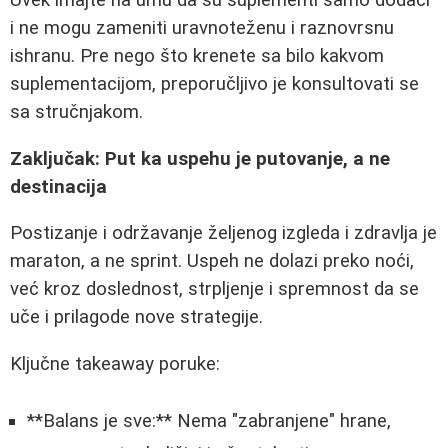
Uvek imajte na umu da su suplementi samo dodaci
i ne mogu zameniti uravnoteženu i raznovrsnu
ishranu. Pre nego što krenete sa bilo kakvom
suplementacijom, preporučljivo je konsultovati se
sa stručnjakom.
Zaključak: Put ka uspehu je putovanje, a ne
destinacija
Postizanje i održavanje željenog izgleda i zdravlja je
maraton, a ne sprint. Uspeh ne dolazi preko noći,
već kroz doslednost, strpljenje i spremnost da se
uče i prilagode nove strategije.
Ključne takeaway poruke:
**Balans je sve:** Nema "zabranjene" hrane,