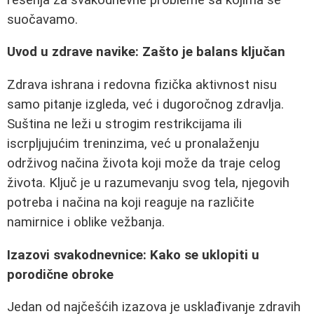
suočavamo.
Uvod u zdrave navike: Zašto je balans ključan
Zdrava ishrana i redovna fizička aktivnost nisu
samo pitanje izgleda, već i dugoročnog zdravlja.
Suština ne leži u strogim restrikcijama ili
iscrpljujućim treninzima, već u pronalaženju
održivog načina života koji može da traje celog
života. Ključ je u razumevanju svog tela, njegovih
potreba i načina na koji reaguje na različite
namirnice i oblike vežbanja.
Izazovi svakodnevnice: Kako se uklopiti u
porodične obroke
Jedan od najčešćih izazova je usklađivanje zdravih