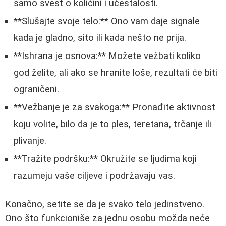
samo svest o količini i učestalosti.
**Slušajte svoje telo:** Ono vam daje signale
kada je gladno, sito ili kada nešto ne prija.
**Ishrana je osnova:** Možete vežbati koliko
god želite, ali ako se hranite loše, rezultati će biti
ograničeni.
**Vežbanje je za svakoga:** Pronađite aktivnost
koju volite, bilo da je to ples, teretana, trčanje ili
plivanje.
**Tražite podršku:** Okružite se ljudima koji
razumeju vaše ciljeve i podržavaju vas.
Konačno, setite se da je svako telo jedinstveno.
Ono što funkcioniše za jednu osobu možda neće