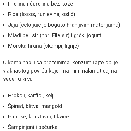
Piletina i ćuretina bez kože
Riba (losos, tunjevina, oslić)
Jaja (celo jaje je bogato hranljivim materijama)
Mladi beli sir (npr. Elle sir) i grčki jogurt
Morska hrana (škampi, lignje)
U kombinaciji sa proteinima, konzumirajte obilje
vlaknastog povrća koje ima minimalan uticaj na
šećer u krvi:
Brokoli, karfiol, kelj
Špinat, blitva, mangold
Paprike, krastavci, tikvice
Šampinjoni i pečurke