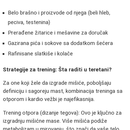
Belo brašno i proizvode od njega (beli hleb,
peciva, testenina)
Prerađene žitarice i mešavine za doručak
Gazirana pića i sokove sa dodatkom šećera
Rafinisane slatkiše i kolače
Strategije za trening: Šta raditi u teretani?
Za one koji žele da izgrade mišiće, poboljšaju
definiciju i sagoreju mast, kombinacija treninga sa
otporom i kardio vežbi je najefikasnija.
Trening otpora (dizanje tegova): Ovo je ključno za
izgradnju mišićne mase. Više mišića podiže
metabolizam u mirovanju, što znači da vaše telo