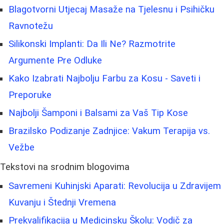
Blagotvorni Utjecaj Masaže na Tjelesnu i Psihičku
Ravnotežu
Silikonski Implanti: Da Ili Ne? Razmotrite
Argumente Pre Odluke
Kako Izabrati Najbolju Farbu za Kosu - Saveti i
Preporuke
Najbolji Šamponi i Balsami za Vaš Tip Kose
Brazilsko Podizanje Zadnjice: Vakum Terapija vs.
Vežbe
Tekstovi na srodnim blogovima
Savremeni Kuhinjski Aparati: Revolucija u Zdravijem
Kuvanju i Štednji Vremena
Prekvalifikacija u Medicinsku Školu: Vodič za