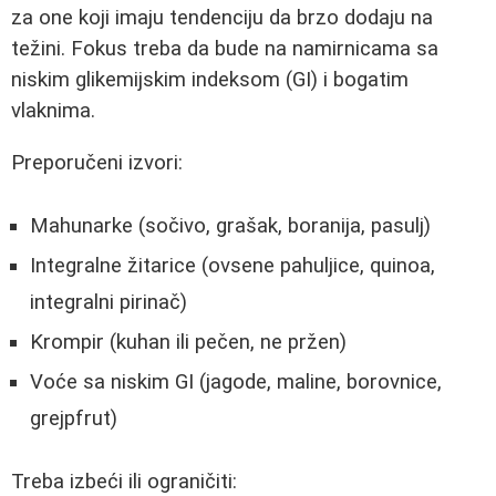
za one koji imaju tendenciju da brzo dodaju na
težini. Fokus treba da bude na namirnicama sa
niskim glikemijskim indeksom (GI) i bogatim
vlaknima.
Preporučeni izvori:
Mahunarke (sočivo, grašak, boranija, pasulj)
Integralne žitarice (ovsene pahuljice, quinoa,
integralni pirinač)
Krompir (kuhan ili pečen, ne pržen)
Voće sa niskim GI (jagode, maline, borovnice,
grejpfrut)
Treba izbeći ili ograničiti: