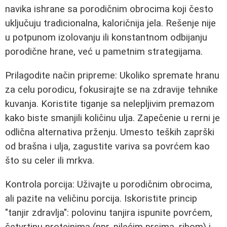
navika ishrane sa porodičnim obrocima koji često
uključuju tradicionalna, kaloričnija jela. Rešenje nije
u potpunom izolovanju ili konstantnom odbijanju
porodične hrane, već u pametnim strategijama.
Prilagodite način pripreme: Ukoliko spremate hranu
za celu porodicu, fokusirajte se na zdravije tehnike
kuvanja. Koristite tiganje sa nelepljivim premazom
kako biste smanjili količinu ulja. Zapečenie u rerni je
odlična alternativa prženju. Umesto teških zaprški
od brašna i ulja, zagustite variva sa povrćem kao
što su celer ili mrkva.
Kontrola porcija: Uživajte u porodičnim obrocima,
ali pazite na veličinu porcija. Iskoristite princip
"tanjir zdravlja": polovinu tanjira ispunite povrćem,
četvrtinu proteinima (npr. pilećim prsima, ribom) i