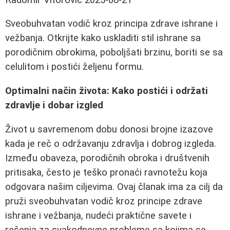
Sveobuhvatan vodič kroz principa zdrave ishrane i
vežbanja. Otkrijte kako uskladiti stil ishrane sa
porodičnim obrokima, poboljšati brzinu, boriti se sa
celulitom i postići željenu formu.
Optimalni način života: Kako postići i održati
zdravlje i dobar izgled
Život u savremenom dobu donosi brojne izazove
kada je reč o održavanju zdravlja i dobrog izgleda.
Između obaveza, porodičnih obroka i društvenih
pritisaka, često je teško pronaći ravnotežu koja
odgovara našim ciljevima. Ovaj članak ima za cilj da
pruži sveobuhvatan vodič kroz principe zdrave
ishrane i vežbanja, nudeći praktične savete i
rešenja za svakodnevne probleme sa kojima se