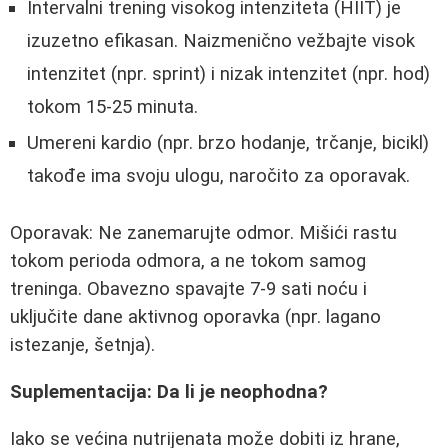
Intervalni trening visokog intenziteta (HIIT) je
izuzetno efikasan. Naizmenično vežbajte visok
intenzitet (npr. sprint) i nizak intenzitet (npr. hod)
tokom 15-25 minuta.
Umereni kardio (npr. brzo hodanje, trčanje, bicikl)
takođe ima svoju ulogu, naročito za oporavak.
Oporavak: Ne zanemarujte odmor. Mišići rastu
tokom perioda odmora, a ne tokom samog
treninga. Obavezno spavajte 7-9 sati noću i
uključite dane aktivnog oporavka (npr. lagano
istezanje, šetnja).
Suplementacija: Da li je neophodna?
Iako se većina nutrijenata može dobiti iz hrane,