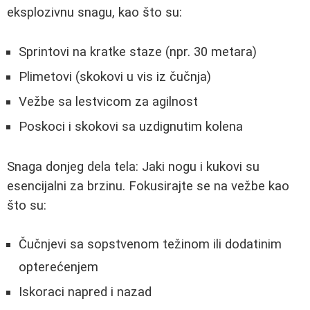
eksplozivnu snagu, kao što su:
Sprintovi na kratke staze (npr. 30 metara)
Plimetovi (skokovi u vis iz čučnja)
Vežbe sa lestvicom za agilnost
Poskoci i skokovi sa uzdignutim kolena
Snaga donjeg dela tela: Jaki nogu i kukovi su
esencijalni za brzinu. Fokusirajte se na vežbe kao
što su:
Čučnjevi sa sopstvenom težinom ili dodatinim
opterećenjem
Iskoraci napred i nazad