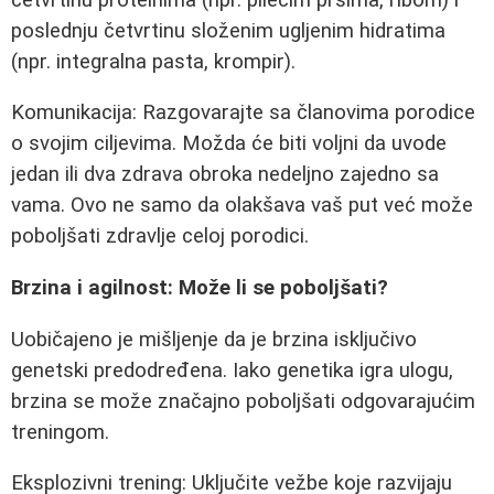
poslednju četvrtinu složenim ugljenim hidratima
(npr. integralna pasta, krompir).
Komunikacija: Razgovarajte sa članovima porodice
o svojim ciljevima. Možda će biti voljni da uvode
jedan ili dva zdrava obroka nedeljno zajedno sa
vama. Ovo ne samo da olakšava vaš put već može
poboljšati zdravlje celoj porodici.
Brzina i agilnost: Može li se poboljšati?
Uobičajeno je mišljenje da je brzina isključivo
genetski predodređena. Iako genetika igra ulogu,
brzina se može značajno poboljšati odgovarajućim
treningom.
Eksplozivni trening: Uključite vežbe koje razvijaju