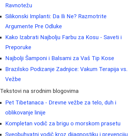
Ravnotežu
Silikonski Implanti: Da Ili Ne? Razmotrite
Argumente Pre Odluke
Kako Izabrati Najbolju Farbu za Kosu - Saveti i
Preporuke
Najbolji Šamponi i Balsami za Vaš Tip Kose
Brazilsko Podizanje Zadnjice: Vakum Terapija vs.
Vežbe
Tekstovi na srodnim blogovima
Pet Tibetanaca - Drevne vežbe za telo, duh i
oblikovanje linije
Kompletan vodič za brigu o morskom prasetu
Sveobuhvatni vodič kroz dijagnostiku i prevenciju