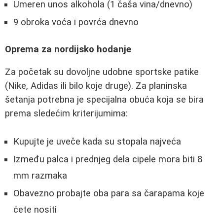
Umeren unos alkohola (1 čaša vina/dnevno)
9 obroka voća i povrća dnevno
Oprema za nordijsko hodanje
Za početak su dovoljne udobne sportske patike
(Nike, Adidas ili bilo koje druge). Za planinska
šetanja potrebna je specijalna obuća koja se bira
prema sledećim kriterijumima:
Kupujte je uveče kada su stopala najveća
Između palca i prednjeg dela cipele mora biti 8
mm razmaka
Obavezno probajte oba para sa čarapama koje
ćete nositi