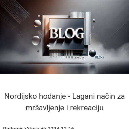
Nordijsko hodanje - Lagani način za
mršavljenje i rekreaciju
Radomir Vitorović
2024-12-16