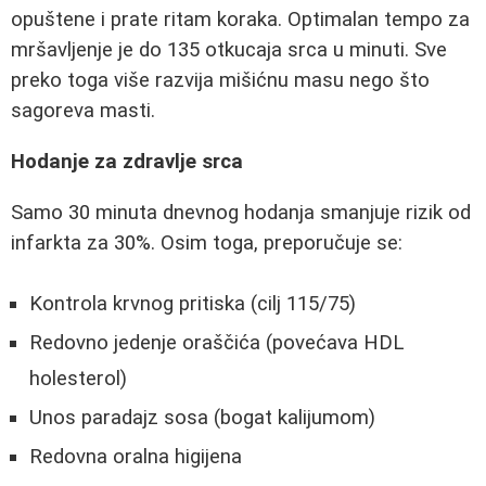
opuštene i prate ritam koraka. Optimalan tempo za
mršavljenje je do 135 otkucaja srca u minuti. Sve
preko toga više razvija mišićnu masu nego što
sagoreva masti.
Hodanje za zdravlje srca
Samo 30 minuta dnevnog hodanja smanjuje rizik od
infarkta za 30%. Osim toga, preporučuje se:
Kontrola krvnog pritiska (cilj 115/75)
Redovno jedenje oraščića (povećava HDL
holesterol)
Unos paradajz sosa (bogat kalijumom)
Redovna oralna higijena