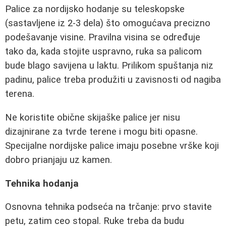
Palice za nordijsko hodanje su teleskopske
(sastavljene iz 2-3 dela) što omogućava precizno
podešavanje visine. Pravilna visina se određuje
tako da, kada stojite uspravno, ruka sa palicom
bude blago savijena u laktu. Prilikom spuštanja niz
padinu, palice treba produžiti u zavisnosti od nagiba
terena.
Ne koristite obične skijaške palice jer nisu
dizajnirane za tvrde terene i mogu biti opasne.
Specijalne nordijske palice imaju posebne vrške koji
dobro prianjaju uz kamen.
Tehnika hodanja
Osnovna tehnika podseća na trčanje: prvo stavite
petu, zatim ceo stopal. Ruke treba da budu