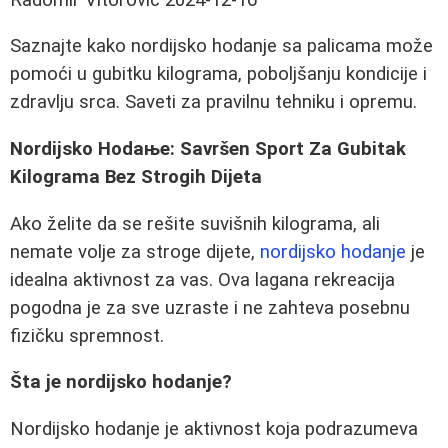
Saznajte kako nordijsko hodanje sa palicama može
pomoći u gubitku kilograma, poboljšanju kondicije i
zdravlju srca. Saveti za pravilnu tehniku i opremu.
Nordijsko Hodaње: Savršen Sport Za Gubitak
Kilograma Bez Strogih Dijeta
Ako želite da se rešite suvišnih kilograma, ali
nemate volje za stroge dijete,
nordijsko hodanje
je
idealna aktivnost za vas. Ova lagana rekreacija
pogodna je za sve uzraste i ne zahteva posebnu
fizičku spremnost.
Šta je nordijsko hodanje?
Nordijsko hodanje je aktivnost koja podrazumeva