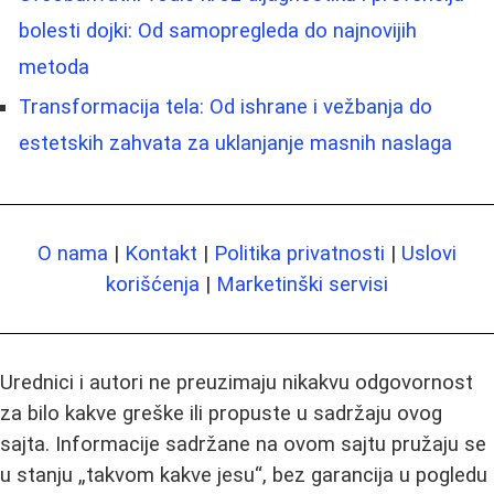
bolesti dojki: Od samopregleda do najnovijih
metoda
Transformacija tela: Od ishrane i vežbanja do
estetskih zahvata za uklanjanje masnih naslaga
O nama
|
Kontakt
|
Politika privatnosti
|
Uslovi
korišćenja
|
Marketinški servisi
Urednici i autori ne preuzimaju nikakvu odgovornost
za bilo kakve greške ili propuste u sadržaju ovog
sajta. Informacije sadržane na ovom sajtu pružaju se
u stanju „takvom kakve jesu“, bez garancija u pogledu