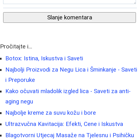
Slanje komentara
Pročitajte i...
Botox: Istina, Iskustva i Saveti
Najbolji Proizvodi za Negu Lica i Šminkanje - Saveti
i Preporuke
Kako očuvati mladolik izgled lica - Saveti za anti-
aging negu
Najbolje kreme za suvu kožu i bore
Ultrazvučna Kavitacija: Efekti, Cene i Iskustva
Blagotvorni Utjecaj Masaže na Tjelesnu i Psihičku