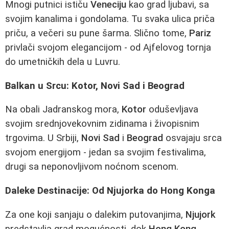
Mnogi putnici ističu
Veneciju
kao grad ljubavi, sa
svojim kanalima i gondolama. Tu svaka ulica priča
priču, a večeri su pune šarma. Slično tome,
Pariz
privlači svojom elegancijom - od Ajfelovog tornja
do umetničkih dela u Luvru.
Balkan u Srcu: Kotor, Novi Sad i Beograd
Na obali Jadranskog mora,
Kotor
oduševljava
svojim srednjovekovnim zidinama i živopisnim
trgovima. U Srbiji,
Novi Sad
i
Beograd
osvajaju srca
svojom energijom - jedan sa svojim festivalima,
drugi sa neponovljivom noćnom scenom.
Daleke Destinacije: Od Njujorka do Hong Konga
Za one koji sanjaju o dalekim putovanjima,
Njujork
predstavlja grad mogućnosti, dok
Hong Kong