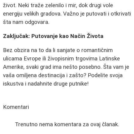
život. Neki traže zelenilo i mir, dok drugi vole
energiju velikih gradova. Važno je putovati i otkrivati
šta nam odgovara.
Zaključak: Putovanje kao Način Života
Bez obzira na to da li sanjate o romantičnim
ulicama Evrope ili živopisnim trgovima Latinske
Amerike, svaki grad ima nešto posebno. Šta vam je
vaša omiljena destinacija i zašto? Podelite svoja
iskustva i nadahnite druge putnike!
Komentari
Trenutno nema komentara za ovaj članak.