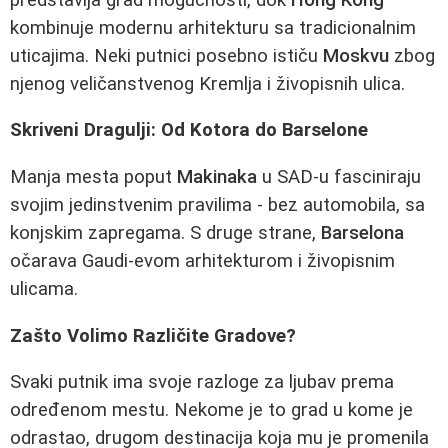
kombinuje modernu arhitekturu sa tradicionalnim
uticajima. Neki putnici posebno ističu
Moskvu
zbog
njenog veličanstvenog Kremlja i živopisnih ulica.
Skriveni Dragulji: Od Kotora do Barselone
Manja mesta poput
Makinaka
u SAD-u fasciniraju
svojim jedinstvenim pravilima - bez automobila, sa
konjskim zapregama. S druge strane,
Barselona
očarava Gaudi-evom arhitekturom i živopisnim
ulicama.
Zašto Volimo Različite Gradove?
Svaki putnik ima svoje razloge za ljubav prema
određenom mestu. Nekome je to grad u kome je
odrastao, drugom destinacija koja mu je promenila