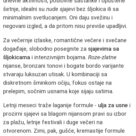
dnevne aktivnosti, poslovne sastanke i opuštene
šetnje, idealni su
nude sjajevi
bez šljokica ili sa
minimalnim svetlucanjem. Oni daju svežinu i
negovani izgled, a da pritom nisu previše upadljivi.
Za večernje izlaske, romantične večere i svečane
događaje, slobodno posegnite za
sjajevima sa
šljokicama
i intenzivnijim bojama.
Roze-zlatne
nijanse, bronzani tonovi i bogate bordo varijante
stvaraju luksuzan utisak. U kombinaciji sa
diskretnom šminkom očiju, fokus ostaje na
prelepim, sočnim usnama koje sijaju satima.
Letnji meseci traže laganije formule -
ulja za usne
i
prozirni sjajevi sa blagom nijansom pravi su izbor
za plažu, letnje festivali i duge večeri na
otvorenom. Zimi, pak, gušće, kremastije formule