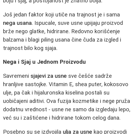
boju i sjaj, a postojanost je znatno bolja.
Još jedan faktor koji utiče na trajnost je i sama
nega usana
. Ispucale, suve usne upijaju proizvod
brže nego glatke, hidrirane. Redovno korišćenje
balzama i blagi piling usana čine čuda za izgled i
trajnost bilo kog sjaja.
Nega i Sjaj u Jednom Proizvodu
Savremeni
sjajevi za usne
sve češće sadrže
hranljive sastojke. Vitamin E, shea puter, kokosovo
ulje, pa čak i hijaluronska kiselina postali su
uobičajeni aditivi. Ova fuzija kozmetike i nege pruža
dodatnu vrednost - usne ne samo da izgledaju lepo,
već su i zaštićene i hidrirane tokom celog dana.
Posebno su se izdvojila
ulja za usne
kao proizvodi