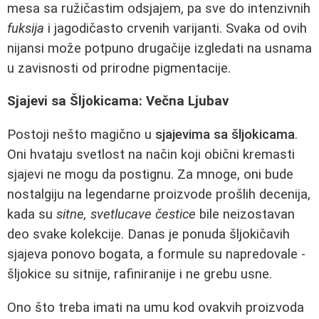
mesa sa ružičastim odsjajem, pa sve do intenzivnih
fuksija
i jagodičasto crvenih varijanti. Svaka od ovih
nijansi može potpuno drugačije izgledati na usnama
u zavisnosti od prirodne pigmentacije.
Sjajevi sa Šljokicama: Večna Ljubav
Postoji nešto magično u
sjajevima sa šljokicama
.
Oni hvataju svetlost na način koji obični kremasti
sjajevi ne mogu da postignu. Za mnoge, oni bude
nostalgiju na legendarne proizvode prošlih decenija,
kada su
sitne, svetlucave čestice
bile neizostavan
deo svake kolekcije. Danas je ponuda šljokičavih
sjajeva ponovo bogata, a formule su napredovale -
šljokice su sitnije, rafiniranije i ne grebu usne.
Ono što treba imati na umu kod ovakvih proizvoda