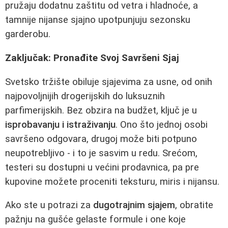
pružaju dodatnu zaštitu od vetra i hladnoće, a
tamnije nijanse sjajno upotpunjuju sezonsku
garderobu.
Zaključak: Pronađite Svoj Savršeni Sjaj
Svetsko tržište obiluje sjajevima za usne, od onih
najpovoljnijih drogerijskih do luksuznih
parfimerijskih. Bez obzira na budžet, ključ je u
isprobavanju i istraživanju
. Ono što jednoj osobi
savršeno odgovara, drugoj može biti potpuno
neupotrebljivo - i to je sasvim u redu. Srećom,
testeri su dostupni u većini prodavnica, pa pre
kupovine možete proceniti teksturu, miris i nijansu.
Ako ste u potrazi za
dugotrajnim sjajem
, obratite
pažnju na gušće gelaste formule i one koje