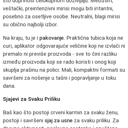
što doprinosi celokupnom doživljaju. Međutim,
veštački, preintenzivni mirisi mogu biti iritantni,
posebno za osetljive osobe. Neutralni, blagi mirisi
su obično najbolji izbor.
Na kraju, tu je i
pakovanje
. Praktična tubica koja ne
curi, aplikator odgovarajuće veličine koji ne izvlači ni
premalo ni previše proizvoda - sve to čini razliku
između proizvoda koji se rado koristi i onog koji
skuplja prašinu na polici. Mali, kompaktni formati su
savršeni za nošenje u tašni i popravljanje u toku
dana.
Sjajevi za Svaku Priliku
Baš kao što postoji crveni karmin za svaku ženu,
postoji i savršeni
sjaj za usne
za svaku priliku. Za