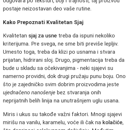
odgovara po teksturi, boji i trajnosti, taj proizvod
postaje neizostavan deo vaše rutine.
Kako Prepoznati Kvalitetan Sjaj
Kvalitetan
sjaj za usne
treba da ispuni nekoliko
kriterijuma. Pre svega, ne sme biti previše lepljiv.
Umesto toga, treba da klizi po usnama i stvara
prijatan, hidrirani sloj. Drugo, pigmentacija treba da
bude u skladu sa očekivanjima - neki sjajevi su
namerno providni, dok drugi pružaju punu boju. Ono
što je zajedničko svim dobrim proizvodima jeste
ujednačeno nanošenje
bez stvaranja onih
neprijatnih belih linija na unutrašnjem uglu usana.
Miris i ukus su takođe važni faktori. Mnogi sjajevi
mirišu na vanilu, karamelu, voće ili čak na
kolačiće
,