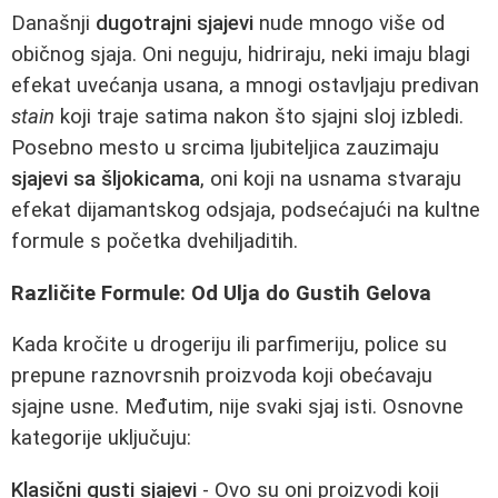
Današnji
dugotrajni sjajevi
nude mnogo više od
običnog sjaja. Oni neguju, hidriraju, neki imaju blagi
efekat uvećanja usana, a mnogi ostavljaju predivan
stain
koji traje satima nakon što sjajni sloj izbledi.
Posebno mesto u srcima ljubiteljica zauzimaju
sjajevi sa šljokicama
, oni koji na usnama stvaraju
efekat dijamantskog odsjaja, podsećajući na kultne
formule s početka dvehiljaditih.
Različite Formule: Od Ulja do Gustih Gelova
Kada kročite u drogeriju ili parfimeriju, police su
prepune raznovrsnih proizvoda koji obećavaju
sjajne usne. Međutim, nije svaki sjaj isti. Osnovne
kategorije uključuju:
Klasični gusti sjajevi
- Ovo su oni proizvodi koji