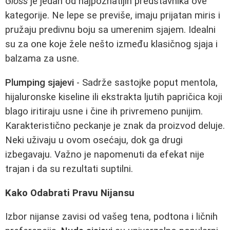
Gloss
je jedan od najpoznatijih predstavnika ove
kategorije. Ne lepe se previše, imaju prijatan miris i
pružaju predivnu boju sa umerenim sjajem. Idealni
su za one koje žele nešto između klasičnog sjaja i
balzama za usne.
Plumping sjajevi
- Sadrže sastojke poput mentola,
hijaluronske kiseline ili ekstrakta ljutih papričica koji
blago iritiraju usne i čine ih privremeno punijim.
Karakteristično peckanje je znak da proizvod deluje.
Neki uživaju u ovom osećaju, dok ga drugi
izbegavaju. Važno je napomenuti da efekat nije
trajan i da su rezultati suptilni.
Kako Odabrati Pravu Nijansu
Izbor nijanse zavisi od vašeg tena, podtona i ličnih