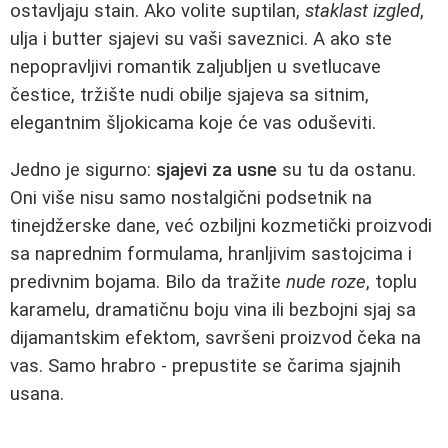
ostavljaju stain. Ako volite suptilan,
staklast izgled
,
ulja i butter sjajevi su vaši saveznici. A ako ste
nepopravljivi romantik zaljubljen u svetlucave
čestice, tržište nudi obilje sjajeva sa sitnim,
elegantnim šljokicama koje će vas oduševiti.
Jedno je sigurno:
sjajevi za usne
su tu da ostanu.
Oni više nisu samo nostalgični podsetnik na
tinejdžerske dane, već ozbiljni kozmetički proizvodi
sa naprednim formulama, hranljivim sastojcima i
predivnim bojama. Bilo da tražite
nude roze
, toplu
karamelu, dramatičnu boju vina ili bezbojni sjaj sa
dijamantskim efektom, savršeni proizvod čeka na
vas. Samo hrabro - prepustite se čarima sjajnih
usana.