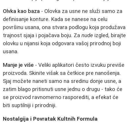
Olvka kao baza
- Olovka za usne ne služi samo za
definisanje konture. Kada se nanese na celu
površinu usana, ona stvara podlogu koja produžava
trajnost sjaja i pojačava boju. Za
nude
izgled, birajte
olovku u nijansi koja odgovara vašoj prirodnoj boji
usana.
Manje je više
- Veliki aplikatori često izvuku previše
proizvoda. Skinite višak sa četkice pre nanošenja.
Sjaj možete naneti samo na sredinu donje usne, a
zatim blago pritisnuti usne jednu o drugu - tako će
se proizvod ravnomerno rasporediti, a efekat će
biti suptilniji i prirodniji.
Nostalgija i Povratak Kultnih Formula