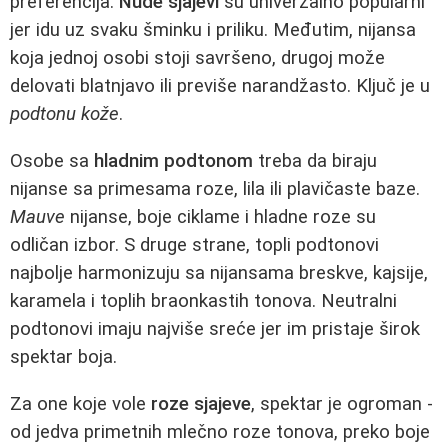
preferencija.
Nude sjajevi
su univerzalno popularni
jer idu uz svaku šminku i priliku. Međutim, nijansa
koja jednoj osobi stoji savršeno, drugoj može
delovati blatnjavo ili previše narandžasto. Ključ je u
podtonu kože
.
Osobe sa
hladnim podtonom
treba da biraju
nijanse sa primesama roze, lila ili plavičaste baze.
Mauve
nijanse, boje ciklame i hladne roze su
odličan izbor. S druge strane, topli podtonovi
najbolje harmonizuju sa nijansama breskve, kajsije,
karamela i toplih braonkastih tonova. Neutralni
podtonovi imaju najviše sreće jer im pristaje širok
spektar boja.
Za one koje vole
roze sjajeve
, spektar je ogroman -
od jedva primetnih mlečno roze tonova, preko boje