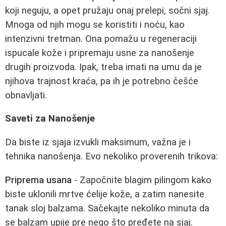
koji neguju, a opet pružaju onaj prelepi, sočni sjaj.
Mnoga od njih mogu se koristiti i noću, kao
intenzivni tretman. Ona pomažu u regeneraciji
ispucale kože i pripremaju usne za nanošenje
drugih proizvoda. Ipak, treba imati na umu da je
njihova trajnost kraća, pa ih je potrebno češće
obnavljati.
Saveti za Nanošenje
Da biste iz sjaja izvukli maksimum, važna je i
tehnika nanošenja. Evo nekoliko proverenih trikova:
Priprema usana
- Započnite blagim pilingom kako
biste uklonili mrtve ćelije kože, a zatim nanesite
tanak sloj balzama. Sačekajte nekoliko minuta da
se balzam upije pre nego što pređete na sjaj.