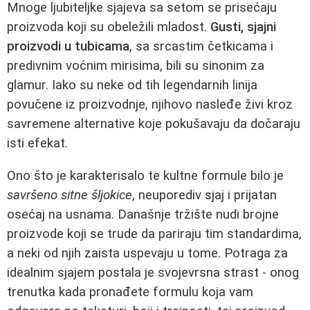
Mnoge ljubiteljke sjajeva sa setom se prisećaju
proizvoda koji su obeležili mladost.
Gusti, sjajni
proizvodi u tubicama
, sa srcastim četkicama i
predivnim voćnim mirisima, bili su sinonim za
glamur. Iako su neke od tih legendarnih linija
povučene iz proizvodnje, njihovo nasleđe živi kroz
savremene alternative koje pokušavaju da dočaraju
isti efekat.
Ono što je karakterisalo te kultne formule bilo je
savršeno sitne šljokice
, neuporediv sjaj i prijatan
osećaj na usnama. Današnje tržište nudi brojne
proizvode koji se trude da pariraju tim standardima,
a neki od njih zaista uspevaju u tome. Potraga za
idealnim sjajem postala je svojevrsna strast - onog
trenutka kada pronađete formulu koja vam