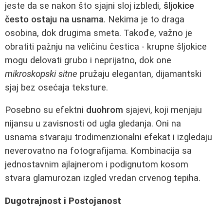
jeste da se nakon što sjajni sloj izbledi,
šljokice
često ostaju na usnama
. Nekima je to draga
osobina, dok drugima smeta. Takođe, važno je
obratiti pažnju na veličinu čestica - krupne šljokice
mogu delovati grubo i neprijatno, dok one
mikroskopski sitne
pružaju elegantan, dijamantski
sjaj bez osećaja teksture.
Posebno su efektni
duohrom
sjajevi, koji menjaju
nijansu u zavisnosti od ugla gledanja. Oni na
usnama stvaraju trodimenzionalni efekat i izgledaju
neverovatno na fotografijama. Kombinacija sa
jednostavnim ajlajnerom i podignutom kosom
stvara glamurozan izgled vredan crvenog tepiha.
Dugotrajnost i Postojanost