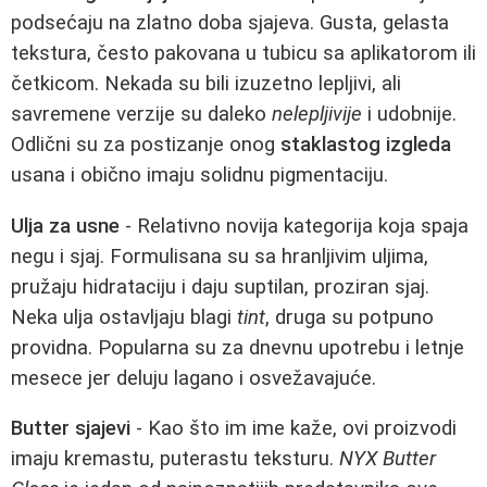
podsećaju na zlatno doba sjajeva. Gusta, gelasta
tekstura, često pakovana u tubicu sa aplikatorom ili
četkicom. Nekada su bili izuzetno lepljivi, ali
savremene verzije su daleko
nelepljivije
i udobnije.
Odlični su za postizanje onog
staklastog izgleda
usana i obično imaju solidnu pigmentaciju.
Ulja za usne
- Relativno novija kategorija koja spaja
negu i sjaj. Formulisana su sa hranljivim uljima,
pružaju hidrataciju i daju suptilan, proziran sjaj.
Neka ulja ostavljaju blagi
tint
, druga su potpuno
providna. Popularna su za dnevnu upotrebu i letnje
mesece jer deluju lagano i osvežavajuće.
Butter sjajevi
- Kao što im ime kaže, ovi proizvodi
imaju kremastu, puterastu teksturu.
NYX Butter