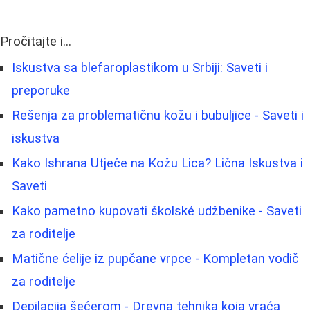
Pročitajte i...
Iskustva sa blefaroplastikom u Srbiji: Saveti i
preporuke
Rešenja za problematičnu kožu i bubuljice - Saveti i
iskustva
Kako Ishrana Utječe na Kožu Lica? Lična Iskustva i
Saveti
Kako pametno kupovati školské udžbenike - Saveti
za roditelje
Matične ćelije iz pupčane vrpce - Kompletan vodič
za roditelje
Depilacija šećerom - Drevna tehnika koja vraća