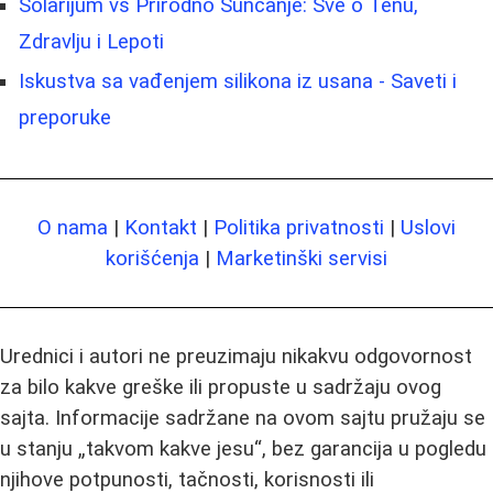
Solarijum vs Prirodno Sunčanje: Sve o Tenu,
Zdravlju i Lepoti
Iskustva sa vađenjem silikona iz usana - Saveti i
preporuke
O nama
|
Kontakt
|
Politika privatnosti
|
Uslovi
korišćenja
|
Marketinški servisi
Urednici i autori ne preuzimaju nikakvu odgovornost
za bilo kakve greške ili propuste u sadržaju ovog
sajta. Informacije sadržane na ovom sajtu pružaju se
u stanju „takvom kakve jesu“, bez garancija u pogledu
njihove potpunosti, tačnosti, korisnosti ili