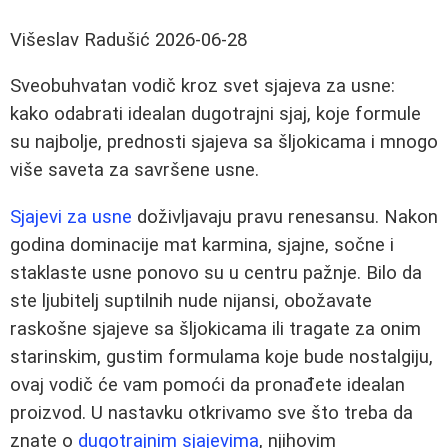
Višeslav Radušić
2026-06-28
Sveobuhvatan vodič kroz svet sjajeva za usne:
kako odabrati idealan dugotrajni sjaj, koje formule
su najbolje, prednosti sjajeva sa šljokicama i mnogo
više saveta za savršene usne.
Sjajevi za usne
doživljavaju pravu renesansu. Nakon
godina dominacije mat karmina, sjajne, sočne i
staklaste usne ponovo su u centru pažnje. Bilo da
ste ljubitelj suptilnih nude nijansi, obožavate
raskošne sjajeve sa šljokicama ili tragate za onim
starinskim, gustim formulama koje bude nostalgiju,
ovaj vodič će vam pomoći da pronađete idealan
proizvod. U nastavku otkrivamo sve što treba da
znate o
dugotrajnim sjajevima
, njihovim