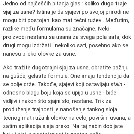
Jedno od najčešćih pitanja glasi:
koliko dugo traje
sjaj za usne
? Istina je da sjajevi po svojoj prirodi ne
mogu biti postojani kao mat tečni ruževi. Međutim,
razlike među formulama su značajne. Neki
proizvodi nestanu sa usana za svega pola sata, dok
drugi mogu izdržati i nekoliko sati, posebno ako se
nanesu preko olovke za usne.
Ako tražite
dugotrajni sjaj za usne
, obratite pažnju
na gušće, gelaste formule. One imaju tendenciju da
se bolje drže. Takođe, sjajevi koji ostavljaju
stain
-
odnosno blagu boju koja se upija u usne - biće
vidljivi i nakon što sjajni sloj nestane. Trik za
produženje trajnosti je nanošenje tankog sloja
tečnog mat ruža ili olovke na celoj površini usana, a
zatim aplikacija sjaja preko. Na taj način dobijate i