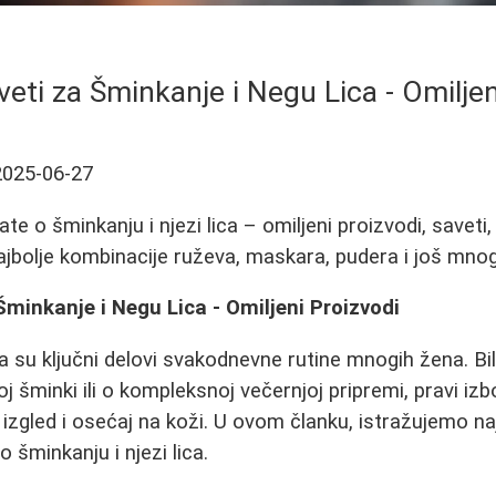
veti za Šminkanje i Negu Lica - Omiljen
2025-06-27
te o šminkanju i njezi lica – omiljeni proizvodi, saveti, 
 najbolje kombinacije ruževa, maskara, pudera i još mno
 Šminkanje i Negu Lica - Omiljeni Proizvodi
a su ključni delovi svakodnevne rutine mnogih žena. Bil
j šminki ili o kompleksnoj večernjoj pripremi, pravi i
 izgled i osećaj na koži. U ovom članku, istražujemo na
 šminkanju i njezi lica.