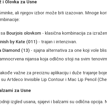
ž i Olovka za Usne
šminke, ali njegov izbor može biti izazovan. Mnoge kori
mbinacije:
sa
Bourjois olovkom
- klasična kombinacija za izražen
inish by Kate (011)
- trajan i intenzivan.
a Diamond (13)
- sjajna alternativa za one koji vole bli
amnocrvena nijansa koja odlično stoji na svim tenovim
akođe važne za preciznu aplikaciju i duže trajanje boj
su Artdeco Invisible Lip Contour i Mac Lip Pencil (Cher
 Balzami za Usne
dniji izgled usana, sjajevi i balzami su odlična opcija. N