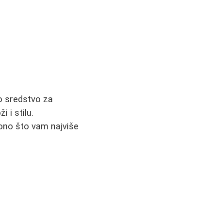
no sredstvo za
 i stilu.
 ono što vam najviše