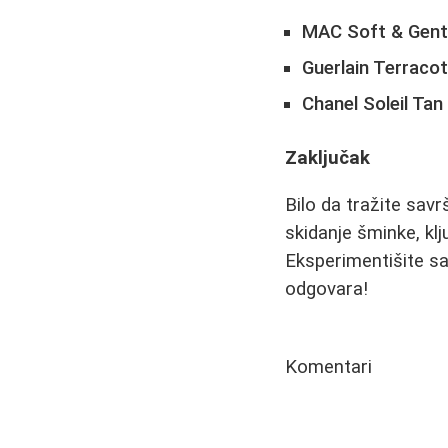
MAC Soft & Gent
Guerlain Terraco
Chanel Soleil Tan
Zaključak
Bilo da tražite savr
skidanje šminke, klj
Eksperimentišite sa
odgovara!
Komentari