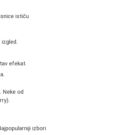
snice ističu
 izgled.
stav efekat.
a.
e. Neke od
ry).
ajpopularniji izbori