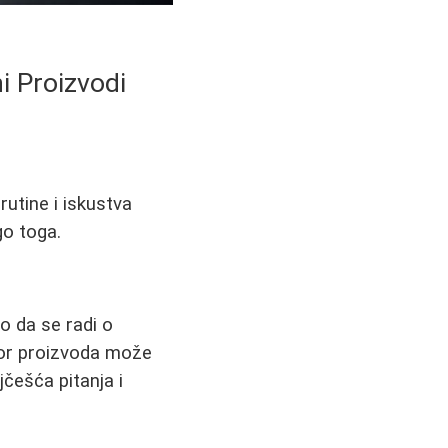
i Proizvodi
rutine i iskustva
go toga.
o da se radi o
zbor proizvoda može
jčešća pitanja i