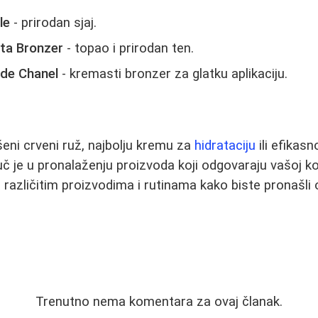
le
- prirodan sjaj.
tta Bronzer
- topao i prirodan ten.
 de Chanel
- kremasti bronzer za glatku aplikaciju.
šeni crveni ruž, najbolju kremu za
hidrataciju
ili efikas
uč je u pronalaženju proizvoda koji odgovaraju vašoj koži
 različitim proizvodima i rutinama kako biste pronašli
Trenutno nema komentara za ovaj članak.