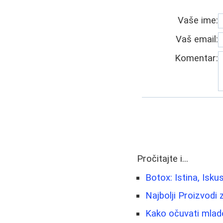
Vaše ime:
Vaš email:
Komentar:
Pročitajte i...
Botox: Istina, Iskus
Najbolji Proizvodi 
Kako očuvati mladol