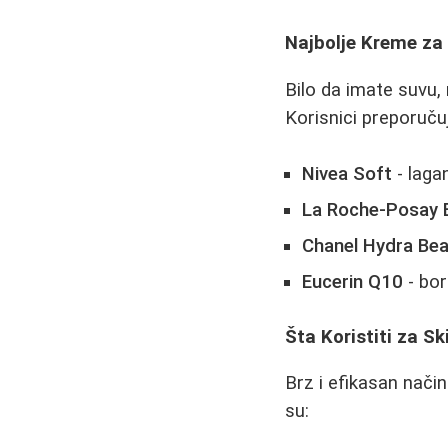
Najbolje Kreme za 
Bilo da imate suvu,
Korisnici preporuču
Nivea Soft
- laga
La Roche-Posay E
Chanel Hydra Be
Eucerin Q10
- bor
Šta Koristiti za S
Brz i efikasan nači
su: