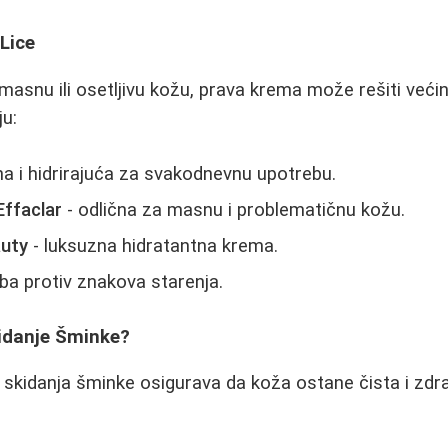
Lice
 masnu ili osetljivu kožu, prava krema može rešiti veći
ju:
na i hidrirajuća za svakodnevnu upotrebu.
ffaclar
- odlična za masnu i problematičnu kožu.
auty
- luksuzna hidratantna krema.
ba protiv znakova starenja.
kidanje Šminke?
n skidanja šminke osigurava da koža ostane čista i zdra