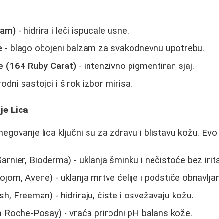
zam)
- hidrira i leči ispucale usne.
e
- blago obojeni balzam za svakodnevnu upotrebu.
ne (164 Ruby Carat)
- intenzivno pigmentiran sjaj.
rodni sastojci i širok izbor mirisa.
je Lica
egovanje lica ključni su za zdravu i blistavu kožu. Evo
arnier, Bioderma) - uklanja šminku i nečistoće bez irita
ojom, Avene) - uklanja mrtve ćelije i podstiče obnavlja
sh, Freeman) - hidriraju, čiste i osvežavaju kožu.
La Roche-Posay) - vraća prirodni pH balans kože.