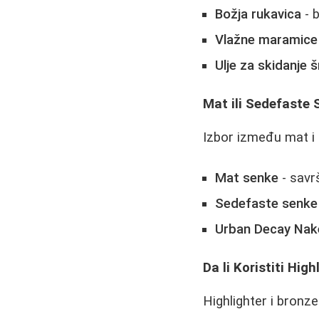
Božja rukavica
- b
Vlažne maramice 
Ulje za skidanje
Mat ili Sedefaste
Izbor između mat i 
Mat senke
- savrš
Sedefaste senke
Urban Decay Nak
Da li Koristiti High
Highlighter i bronze