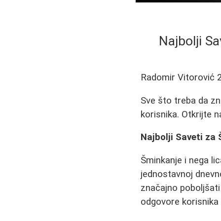
Najbolji Sa
Radomir Vitorović
Sve što treba da zna
korisnika. Otkrijte
Najbolji Saveti za
Šminkanje i nega lic
jednostavnoj dnevno
značajno poboljšati
odgovore korisnika o