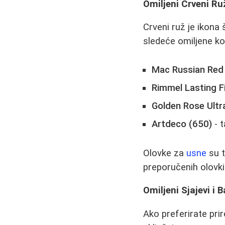
Omiljeni Crveni Ru
Crveni ruž je ikona 
sledeće omiljene ko
Mac Russian Red
Rimmel Lasting F
Golden Rose Ultr
Artdeco (650)
- t
Olovke za
usne
su t
preporučenih olovki 
Omiljeni Sjajevi i
Ako preferirate priro