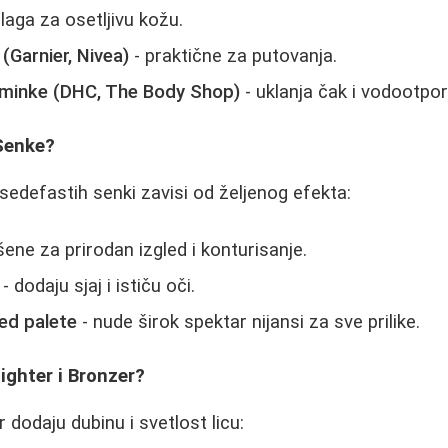
laga za osetljivu kožu.
(Garnier, Nivea)
- praktične za putovanja.
 šminke (DHC, The Body Shop)
- uklanja čak i vodootpo
 Senke?
sedefastih senki zavisi od željenog efekta:
ene za prirodan izgled i konturisanje.
- dodaju sjaj i ističu oči.
ed palete
- nude širok spektar nijansi za sve prilike.
lighter i Bronzer?
r dodaju dubinu i svetlost licu: