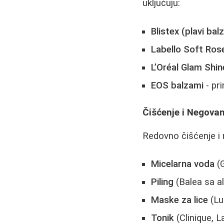
uključuju:
Blistex (plavi bal
Labello Soft Ros
L’Oréal Glam Shi
EOS balzami
- pri
Čišćenje i Negovan
Redovno čišćenje i n
Micelarna voda
(G
Piling
(Balea sa al
Maske za lice
(Lu
Tonik
(Clinique, 