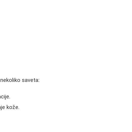
 nekoliko saveta:
cije.
nje kože.