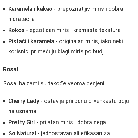
Karamela i kakao
- prepoznatljiv miris i dobra
hidratacija
Kokos
- egzotičan miris i kremasta tekstura
Pistaći i karamela
- originalan miris, iako neki
korisnici primećuju blagi miris po budji
Rosal
Rosal balzami su takođe veoma cenjeni:
Cherry Lady
- ostavlja prirodnu crvenkastu boju
na usnama
Pretty Girl
- prijatan miris i dobra nega
So Natural
- jednostavan ali efikasan za