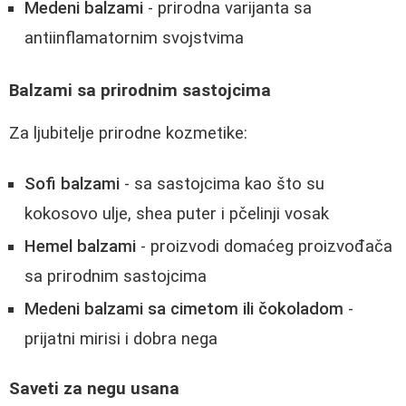
Medeni balzami
- prirodna varijanta sa
antiinflamatornim svojstvima
Balzami sa prirodnim sastojcima
Za ljubitelje prirodne kozmetike:
Sofi balzami
- sa sastojcima kao što su
kokosovo ulje, shea puter i pčelinji vosak
Hemel balzami
- proizvodi domaćeg proizvođača
sa prirodnim sastojcima
Medeni balzami sa cimetom ili čokoladom
-
prijatni mirisi i dobra nega
Saveti za negu usana