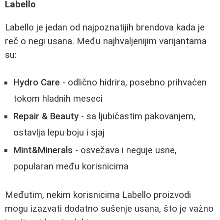
Labello
Labello je jedan od najpoznatijih brendova kada je
reč o negi usana. Među najhvaljenijim varijantama
su:
Hydro Care
- odlično hidrira, posebno prihvaćen
tokom hladnih meseci
Repair & Beauty
- sa ljubičastim pakovanjem,
ostavlja lepu boju i sjaj
Mint&Minerals
- osvežava i neguje usne,
popularan među korisnicima
Međutim, nekim korisnicima Labello proizvodi
mogu izazvati dodatno sušenje usana, što je važno