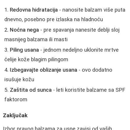
Redovna hidratacija
- nanosite balzam više puta
dnevno, posebno pre izlaska na hladnoću
Noćna nega
- pre spavanja nanesite deblji sloj
masnijeg balzama ili masti
Piling usana
- jednom nedeljno uklonite mrtve
ćelije kože blagim pilingom
Izbegavajte oblizanje usana
- ovo dodatno
isušuje kožu
Zaštita od sunca
- leti koristite balzame sa SPF
faktorom
Zaključak
Izbor pravog balzama za usne zavisi od vaših