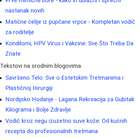
Prve mimične bore - kako ih ublažiti i sprečiti
nastanak novih
Matične ćelije iz pupčane vrpce - Kompletan vodič
za roditelje
Kondilomi, HPV Virus i Vakcine: Sve Što Treba Da
Znate
Tekstovi na srodnim blogovima
Savršeno Telo: Sve o Estetskim Tretmanima i
Plastičnoj Hirurgiji
Nordijsko Hodanje - Lagana Rekreacija za Gubitak
Kilograma i Bolje Zdravlje
Vodič kroz negu izuzetno suve kože: Od kućnih
recepta do profesionalnih tretmana