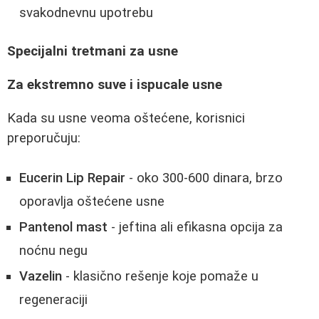
svakodnevnu upotrebu
Specijalni tretmani za usne
Za ekstremno suve i ispucale usne
Kada su usne veoma oštećene, korisnici
preporučuju:
Eucerin Lip Repair
- oko 300-600 dinara, brzo
oporavlja oštećene usne
Pantenol mast
- jeftina ali efikasna opcija za
noćnu negu
Vazelin
- klasično rešenje koje pomaže u
regeneraciji