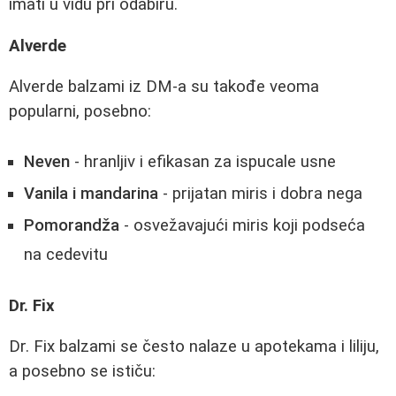
imati u vidu pri odabiru.
Alverde
Alverde balzami iz DM-a su takođe veoma
popularni, posebno:
Neven
- hranljiv i efikasan za ispucale usne
Vanila i mandarina
- prijatan miris i dobra nega
Pomorandža
- osvežavajući miris koji podseća
na cedevitu
Dr. Fix
Dr. Fix balzami se često nalaze u apotekama i liliju,
a posebno se ističu: