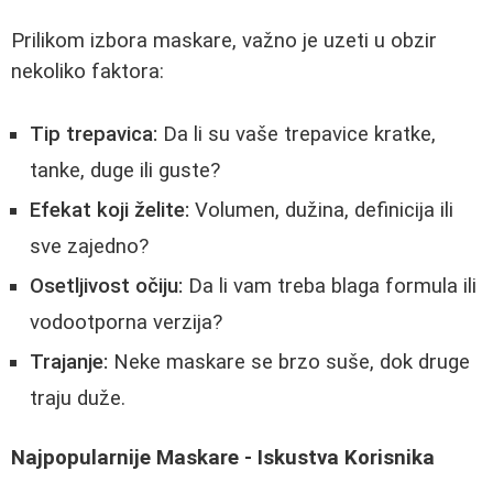
Prilikom izbora maskare, važno je uzeti u obzir
nekoliko faktora:
Tip trepavica:
Da li su vaše trepavice kratke,
tanke, duge ili guste?
Efekat koji želite:
Volumen, dužina, definicija ili
sve zajedno?
Osetljivost očiju:
Da li vam treba blaga formula ili
vodootporna verzija?
Trajanje:
Neke maskare se brzo suše, dok druge
traju duže.
Najpopularnije Maskare - Iskustva Korisnika