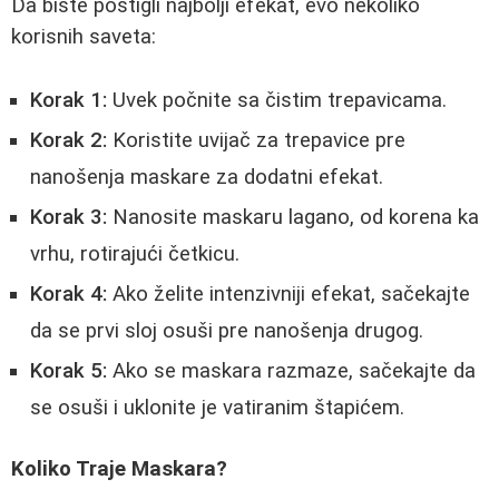
Da biste postigli najbolji efekat, evo nekoliko
korisnih saveta:
Korak 1:
Uvek počnite sa čistim trepavicama.
Korak 2:
Koristite uvijač za trepavice pre
nanošenja maskare za dodatni efekat.
Korak 3:
Nanosite maskaru lagano, od korena ka
vrhu, rotirajući četkicu.
Korak 4:
Ako želite intenzivniji efekat, sačekajte
da se prvi sloj osuši pre nanošenja drugog.
Korak 5:
Ako se maskara razmaze, sačekajte da
se osuši i uklonite je vatiranim štapićem.
Koliko Traje Maskara?