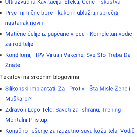
Ultrazvučna Kavitacija: Efekti, Cene i Iskustva
Prve mimične bore - kako ih ublažiti i sprečiti
nastanak novih
Matične ćelije iz pupčane vrpce - Kompletan vodič
za roditelje
Kondilomi, HPV Virus i Vakcine: Sve Što Treba Da
Znate
Tekstovi na srodnim blogovima
Silikonski Implantati: Za i Protiv - Šta Misle Žene i
Muškarci?
Zdravo i Lepo Telo: Saveti za Ishranu, Trening i
Mentalni Pristup
Konačno rešenje za izuzetno suvu kožu tela: Vodič