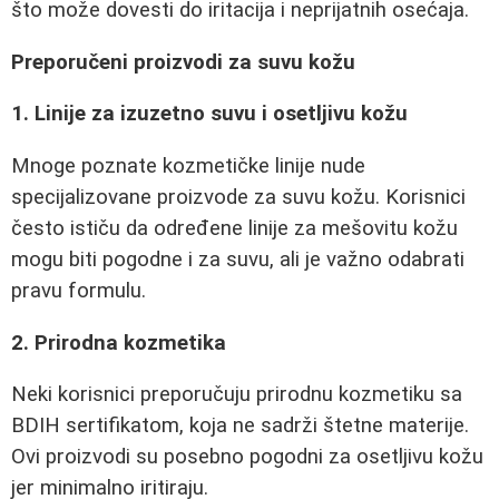
što može dovesti do iritacija i neprijatnih osećaja.
Preporučeni proizvodi za suvu kožu
1. Linije za izuzetno suvu i osetljivu kožu
Mnoge poznate kozmetičke linije nude
specijalizovane proizvode za suvu kožu. Korisnici
često ističu da određene linije za mešovitu kožu
mogu biti pogodne i za suvu, ali je važno odabrati
pravu formulu.
2. Prirodna kozmetika
Neki korisnici preporučuju prirodnu kozmetiku sa
BDIH sertifikatom, koja ne sadrži štetne materije.
Ovi proizvodi su posebno pogodni za osetljivu kožu
jer minimalno iritiraju.