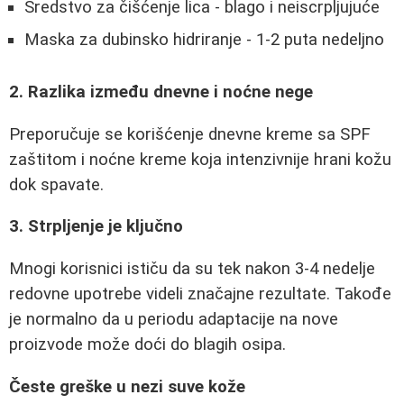
Sredstvo za čišćenje lica - blago i neiscrpljujuće
Maska za dubinsko hidriranje - 1-2 puta nedeljno
2. Razlika između dnevne i noćne nege
Preporučuje se korišćenje dnevne kreme sa SPF
zaštitom i noćne kreme koja intenzivnije hrani kožu
dok spavate.
3. Strpljenje je ključno
Mnogi korisnici ističu da su tek nakon 3-4 nedelje
redovne upotrebe videli značajne rezultate. Takođe
je normalno da u periodu adaptacije na nove
proizvode može doći do blagih osipa.
Česte greške u nezi suve kože