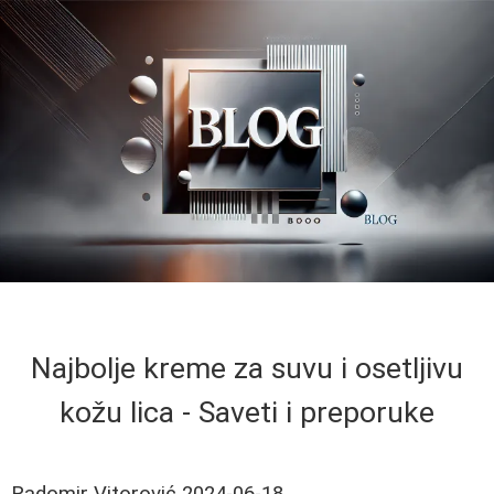
Najbolje kreme za suvu i osetljivu
kožu lica - Saveti i preporuke
Radomir Vitorović
2024-06-18